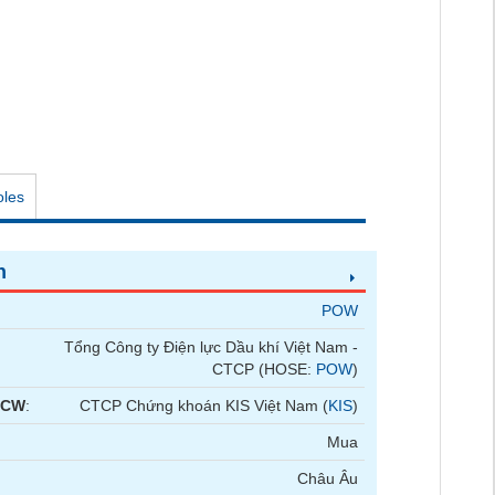
oles
n
POW
Tổng Công ty Điện lực Dầu khí Việt Nam -
CTCP (HOSE:
POW
)
 CW
:
CTCP Chứng khoán KIS Việt Nam (
KIS
)
Mua
Châu Âu