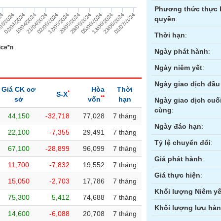
Phương thức thực 
01/07/2024
21/04/2024
05/06/2024
03/2024
12/05/2024
23/06/2024
10/04/2024
28/05/2024
24
02/05/2024
13/06/2024
02/04/2024
20/05/2024
quyền
:
Thời hạn
:
ice*n
Ngày phát hành
:
Ngày niêm yết
:
Ngày giao dịch đầu 
Giá CK cơ
Hòa
Thời
*
S-X
**
sở
vốn
hạn
Ngày giao dịch cuố
cùng
:
44,150
-32,718
77,028
7 tháng
ền
Hợp đồng tương lai
Trái phiếu
Ngày đáo hạn
:
22,100
-7,355
29,491
7 tháng
Tỷ lệ chuyển đổi
:
67,100
-28,899
96,099
7 tháng
Giá phát hành
:
11,700
-7,832
19,552
7 tháng
Giá thực hiện
:
15,050
-2,703
17,786
7 tháng
Khối lượng Niêm yế
75,300
5,412
74,688
7 tháng
Khối lượng lưu hà
14,600
-6,088
20,708
7 tháng