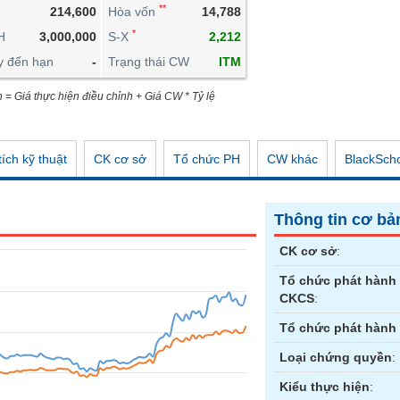
**
214,600
Hòa vốn
14,788
CÔNG CỤ ĐẦU TƯ
*
H
3,000,000
S-X
2,212
XUẤT DỮ LIỆU
y đến hạn
-
Trạng thái CW
ITM
TIN MỚI
n = Giá thực hiện điều chỉnh + Giá CW * Tỷ lệ
ích kỹ thuật
CK cơ sở
Tổ chức PH
CW khác
BlackSch
Thông tin cơ bả
CK cơ sở
:
Tổ chức phát hành
CKCS
:
Tổ chức phát hành
Loại chứng quyền
:
Kiểu thực hiện
: