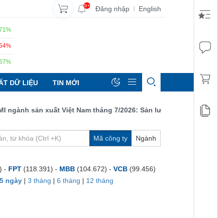
9+
Đăng nhập
English
|
.71%
.54%
.67%
ẤT DỮ LIỆU
TIN MỚI
ành sản xuất Việt Nam tháng 7/2026: Sản lượng, số lượng đơn đặ
Mã công ty
Ngành
) -
FPT
(118.391) -
MBB
(104.672) -
VCB
(99.456)
5 ngày
|
3 tháng
|
6 tháng
|
12 tháng