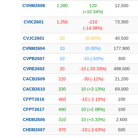
Bài viết của tác giả
(-)
CVHM2608
1,280
120
12,500
(+10.34%)
CVIC2601
1,250
-210
73,300
Báo cáo phân tích
(-)
(-14.38%)
CVJC2601
20
(0.00%)
40,500
Thuật ngữ
(-)
CVNM2604
10
(0.00%)
177,900
CVPB2607
10
-10 (-50%)
300
Dịch vụ
(-)
CVRE2602
20
-10 (-33.33%)
498,500
Đào tạo
CACB2609
220
-30 (-12%)
21,200
Sách tài chính
CACB2610
330
10 (+3.13%)
69,000
Công cụ đầu tư
CFPT2616
460
-10 (-2.13%)
100
CFPT2617
490
10 (+2.08%)
100
Truyền thông tài chính
CHDB2606
310
10 (+3.33%)
2,600
Dữ liệu tài chính
CHDB2607
370
-10 (-2.63%)
500