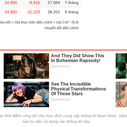
24,950
-9,816
37,084
7 tháng
24,950
-11,223
38,201
6 tháng
)Hòa vốn = Giá thực hiện điều chỉnh + Giá CW * Tỷ lệ
chuyển đổi điều chỉnh
vào thời điểm công bố cho mục đích cung cấp thông tin tham khảo. Viets
nào từ việc sử dụng các thông tin này.