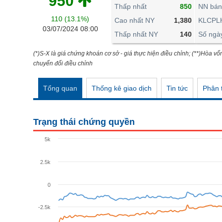
950
THẾ GIỚI
Thấp nhất
850
NN bán
110 (13.1%)
ĐÔNG DƯƠNG
Cao nhất NY
1,380
KLCPL
03/07/2024 08:00
Thấp nhất NY
140
Số ngà
TÀI CHÍNH CÁ NHÂN
PHÂN TÍCH
(*)S-X là giá chứng khoán cơ sở - giá thực hiện điều chỉnh; (**)Hòa vố
chuyển đổi điều chỉnh
Ngành
(-)
Tổng quan
Thống kê giao dịch
Tin tức
Phân t
VS-SECTOR
NĂNG LƯỢNG
Trạng thái chứng quyền
NGUYÊN VẬT LIỆU
5k
CÔNG NGHIỆP
2.5k
TIÊU DÙNG KHÔNG THIẾT YẾU
TIÊU DÙNG THIẾT YẾU
0
CHĂM SÓC SỨC KHỎE
-2.5k