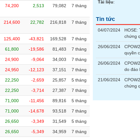
Tài liệu
:
74,200
2,513
79,082
7 tháng
Tin tức
214,600
22,782
216,818
7 tháng
04/07/2024
HOSE: T
chứng 
125,400
-43,821
169,528
7 tháng
26/06/2024
CPOW23
61,800
-19,586
81,483
7 tháng
quyền 
24,900
-9,064
34,003
7 tháng
26/06/2024
CPOW23
do đáo
24,950
-12,123
37,151
7 tháng
21/06/2024
CPOW23
22,250
-2,659
25,857
5 tháng
chứng 
22,250
-3,714
27,387
7 tháng
71,000
-11,456
89,816
5 tháng
71,000
-14,678
93,518
7 tháng
26,650
-3,349
31,549
5 tháng
26,650
-5,349
34,959
7 tháng