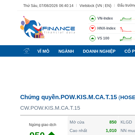
(
)
Đấu trườn
Thứ Sáu, 07/08/2026
06:40:15
Vietstock
VN
|
EN
VN-Index
HNX-Index
VS 100
Tất cả
Tính năng
Ngành
Mã chứng khoán
Lãnh đạ
VĨ MÔ
NGÀNH
DOANH NGHIỆP
CỔ P
Tính năng
(-)
VIETSTOCK
CHỨNG KHOÁN
DOANH NGHIỆP
Chứng quyền.POW.KIS.M.CA.T.15
(
HOS
BẤT ĐỘNG SẢN
CW.POW.KIS.M.CA.T.15
TÀI CHÍNH
HÀNG HÓA
Mở cửa
850
KLGD
Ngừng giao dịch
KINH TẾ
Cao nhất
1,010
NN mu