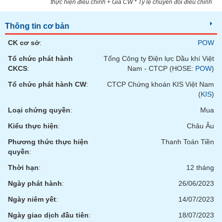
thực hiện điều chỉnh + Giá CW * Tỷ lệ chuyển đổi điều chỉnh
phân
tích
(-)
Thông tin cơ bản
CK cơ sở
:
POW
Thuật
Tổ chức phát hành
Tổng Công ty Điện lực Dầu khí Việt
ngữ
(-)
CKCS
:
Nam - CTCP (HOSE:
POW
)
Tổ chức phát hành CW
:
CTCP Chứng khoán KIS Việt Nam
(
KIS
)
Dịch
vụ
Loại chứng quyền
:
Mua
(-)
Kiểu thực hiện
:
Châu Âu
Phương thức thực hiện
Thanh Toán Tiền
Đào
quyền
:
tạo
Thời hạn
:
12 tháng
Ngày phát hành
:
26/06/2023
Ngày niêm yết
:
14/07/2023
Sách
tài
Ngày giao dịch đầu tiên
:
18/07/2023