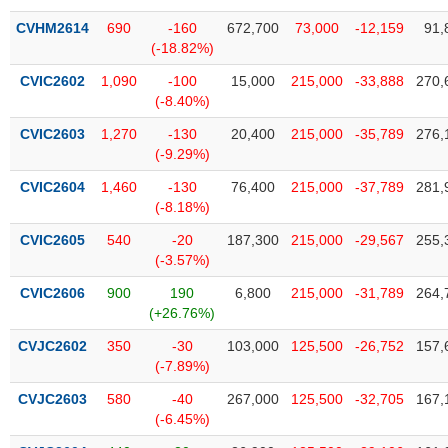
VỤ
CVHM2614
690
-160
672,700
73,000
-12,159
91,
TRUYỀN
(-18.82%)
THÔNG
CVIC2602
1,090
-100
15,000
215,000
-33,888
270,
(-8.40%)
CVIC2603
1,270
-130
20,400
215,000
-35,789
276,
TIỆN
(-9.29%)
ÍCH
CVIC2604
1,460
-130
76,400
215,000
-37,789
281,
(-8.18%)
CVIC2605
540
-20
187,300
215,000
-29,567
255,
(-3.57%)
BẤT
ĐỘNG
CVIC2606
900
190
6,800
215,000
-31,789
264,
(+26.76%)
SẢN
CVJC2602
350
-30
103,000
125,500
-26,752
157,
Mã
(-7.89%)
chứng
khoán
CVJC2603
580
-40
267,000
125,500
-32,705
167,
(-)
(-6.45%)