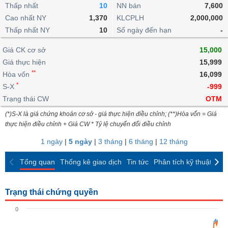
khoản
lai
Thấp nhất
10
NN bán
7,600
dịch
lỗ
Phân
Vĩ
Thống
Định
Cao nhất NY
1,370
KLCPLH
2,000,000
tích
mô
BẤT
Chứng
IR
Giao
kê
Chứng
giá
Thấp nhất NY
kỹ
10
Số ngày đến hạn
-
ĐỘNG
quyền
Awards
dịch
giao
quyền
thuật
SẢN
Nước
nội
dịch
Trái
Giá CK cơ sở
15,000
ngoài
Tổng
bộ
Bảng
phiếu
Giá thực hiện
15,999
Tin
quan
giá
Đào
doanh
Tự
**
Niên
tức
Hòa vốn
16,099
TÀI
trực
tạo
nghiệp
doanh
Thống
giám
*
S-X
-999
CHÍNH
tuyến
kê
Top
Trạng thái CW
OTM
Tài
giao
Bộ
cổ
liệu
(*)S-X là giá chứng khoán cơ sở - giá thực hiện điều chỉnh; (**)Hòa vốn = Giá
dịch
Dịch
lọc
phiếu
cổ
HÀNG
thực hiện điều chỉnh + Giá CW * Tỷ lệ chuyển đổi điều chỉnh
vụ
cổ
Định
đông
HÓA
Bản
phiếu
1 ngày
|
5 ngày
|
3 tháng
|
6 tháng
|
12 tháng
giá
đồ
So
ngành
Tổng quan
Thống kê giao dịch
Tin tức
Phân tích kỹ thuật
CK
sánh
KINH
cổ
Thống
TẾ
phiếu
kê
Trạng thái chứng quyền
giao
Báo
dịch
0
cáo
THẾ
phân
GIỚI