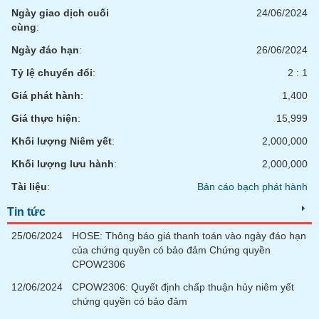
chính
Ngày giao dịch cuối
24/06/2024
cùng
:
Ngày đáo hạn
:
26/06/2024
Công
Tỷ lệ chuyển đổi
:
2 : 1
cụ
Giá phát hành
:
1,400
đầu
tư
Giá thực hiện
:
15,999
Khối lượng Niêm yết
:
2,000,000
Khối lượng lưu hành
:
2,000,000
Truyền
Tài liệu
:
Bản cáo bạch phát hành
thông
tài
Tin tức
chính
25/06/2024
HOSE: Thông báo giá thanh toán vào ngày đáo hạn
của chứng quyền có bảo đảm Chứng quyền
CPOW2306
12/06/2024
CPOW2306: Quyết định chấp thuận hủy niêm yết
Dữ
chứng quyền có bảo đảm
liệu