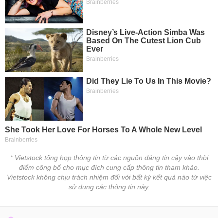
* Vietstock tổng hợp thông tin từ các nguồn đáng tin cậy vào thời
điểm công bố cho mục đích cung cấp thông tin tham khảo.
Vietstock không chịu trách nhiệm đối với bất kỳ kết quả nào từ việc
sử dụng các thông tin này.