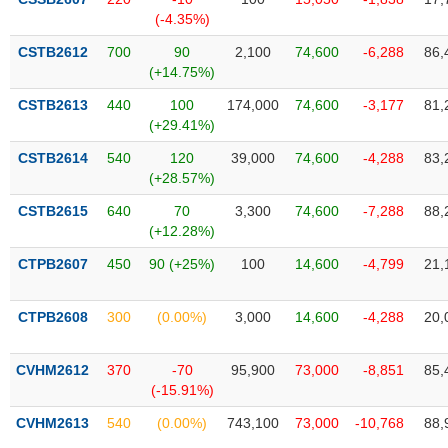
SÓC
(-4.35%)
SỨC
KHỎE
CSTB2612
700
90
2,100
74,600
-6,288
86,
(+14.75%)
CSTB2613
440
100
174,000
74,600
-3,177
81,
(+29.41%)
TÀI
CSTB2614
540
120
39,000
74,600
-4,288
83,
CHÍNH
(+28.57%)
CSTB2615
640
70
3,300
74,600
-7,288
88,
(+12.28%)
CTPB2607
450
90 (+25%)
100
14,600
-4,799
21,
CÔNG
NGHỆ
THÔNG
CTPB2608
300
(0.00%)
3,000
14,600
-4,288
20,
TIN
CVHM2612
370
-70
95,900
73,000
-8,851
85,
(-15.91%)
CVHM2613
540
(0.00%)
743,100
73,000
-10,768
88,
DỊCH