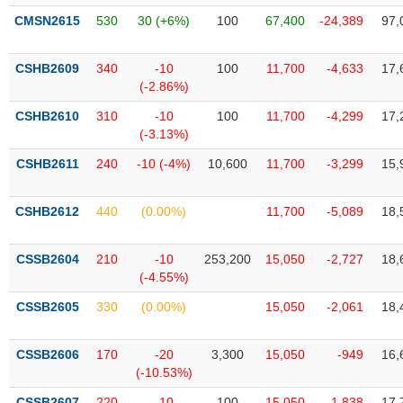
liệu
CMSN2615
530
30 (+6%)
100
67,400
-24,389
97,
Tâm
CSHB2609
340
-10
100
11,700
-4,633
17,
lý
TIÊU
(-2.86%)
thị
DÙNG
trường
KHÔNG
CSHB2610
310
-10
100
11,700
-4,299
17,
THIẾT
(-3.13%)
YẾU
CSHB2611
240
-10 (-4%)
10,600
11,700
-3,299
15,
CSHB2612
440
(0.00%)
11,700
-5,089
18,
TIÊU
CSSB2604
210
-10
253,200
15,050
-2,727
18,
DÙNG
(-4.55%)
THIẾT
YẾU
CSSB2605
330
(0.00%)
15,050
-2,061
18,
CSSB2606
170
-20
3,300
15,050
-949
16,
(-10.53%)
CHĂM
CSSB2607
220
-10
100
15,050
-1,838
17,