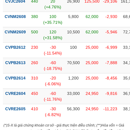
CVJC2604
440
20
26,900
125,500
-29,106
161,
Tất cả
Cổ phiếu
Chỉ số
Chứng chỉ quỹ
Chứng q
(+4.76%)
CVNM2608
380
100
5,800
62,000
-2,930
68,
Lãnh
đạo
(+35.71%)
(-)
CVNM2609
500
120
10,500
62,000
-5,946
72,
(+31.58%)
Tất cả
Người nội bộ
Người liên quan
Cổ đông lớn
CVPB2612
230
-30
100
25,000
-6,999
33,
(-11.54%)
Tin
tức
(-)
CVPB2613
260
-60
70,500
25,000
-7,888
34,
(-18.75%)
CVPB2614
310
-20
1,200
25,000
-8,456
35,
Bài
(-6.06%)
viết
của
CVRE2604
450
-60
33,000
24,950
-9,816
36,
tác
(-11.76%)
giả
(-)
CVRE2605
410
-30
56,300
24,950
-11,223
38,
(-6.82%)
Báo
(*)S-X là giá chứng khoán cơ sở - giá thực hiện điều chỉnh; (**)Hòa vốn = Giá
cáo