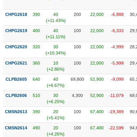
Tổng
VS-
quan
SECTOR
CHPG2618
390
40
200
22,000
-6,888
30,
Giao
(+11.43%)
dịch
CHPG2619
400
40
100
22,000
-6,333
29,
Tài
(+11.11%)
chính
NĂNG
CHPG2620
320
30
100
22,000
-4,999
28,
Phân
LƯỢNG
(+10.34%)
tích
kỹ
CHPG2621
360
10
100
22,000
-5,999
29,
thuật
(+2.86%)
Hồ
CLPB2605
640
40
69,800
52,900
-9,099
65,
NGUYÊN
sơ
(+6.67%)
VẬT
doanh
LIỆU
CLPB2606
510
30
4,300
52,900
-11,079
68,
nghiệp
(+6.25%)
Tin
CMSN2613
390
20
100
67,400
-19,389
90,
tức
(+5.41%)
sự
CÔNG
kiện
CMSN2614
490
20
100
67,400
-22,599
94,
NGHIỆP
(+4.26%)
Tài