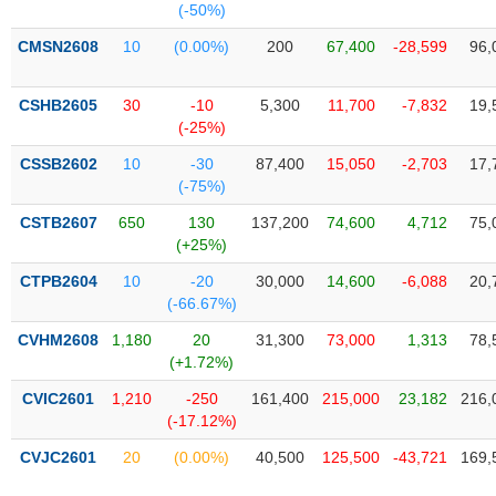
(-50%)
Trạng
CMSN2608
10
(0.00%)
200
67,400
-28,599
96,
thái
NGÀNH
cổ
CSHB2605
30
-10
5,300
11,700
-7,832
19,
phiếu
(-25%)
Quy
CSSB2602
10
-30
87,400
15,050
-2,703
17,
DOANH
mô
(-75%)
NGHIỆP
thị
trường
CSTB2607
650
130
137,200
74,600
4,712
75,
(+25%)
Niêm
CỔ
yết
CTPB2604
10
-20
30,000
14,600
-6,088
20,
PHIẾU
(-66.67%)
Niêm
yết
CVHM2608
1,180
20
31,300
73,000
1,313
78,
mới
(+1.72%)
PHÁI
Niêm
SINH
CVIC2601
1,210
-250
161,400
215,000
23,182
216,
yết
(-17.12%)
bổ
CVJC2601
20
(0.00%)
40,500
125,500
-43,721
169,
sung
TRÁI