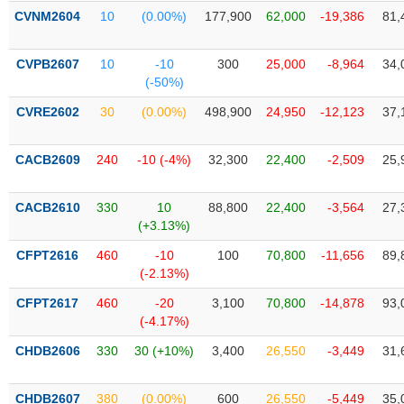
PHIẾU
Hủy
CVNM2604
10
(0.00%)
177,900
62,000
-19,386
81,
niêm
yết
CVPB2607
10
-10
300
25,000
-8,964
34,
Theo
(-50%)
CÔNG
dõi
CỤ
đặc
CVRE2602
30
(0.00%)
498,900
24,950
-12,123
37,
ĐẦU
biệt
TƯ
Không
CACB2609
240
-10 (-4%)
32,300
22,400
-2,509
25,
được
ký
XUẤT
CACB2610
330
10
88,800
22,400
-3,564
27,
quỹ
DỮ
(+3.13%)
LIỆU
Danh
CFPT2616
460
-10
100
70,800
-11,656
89,
mục
(-2.13%)
ETF
TIN
CFPT2617
460
-20
3,100
70,800
-14,878
93,
Cổ
MỚI
(-4.17%)
phiếu
CHDB2606
330
30 (+10%)
3,400
26,550
-3,449
31,
chi
Ngành
tiết
(-)
CHDB2607
380
(0.00%)
600
26,550
-5,449
35,