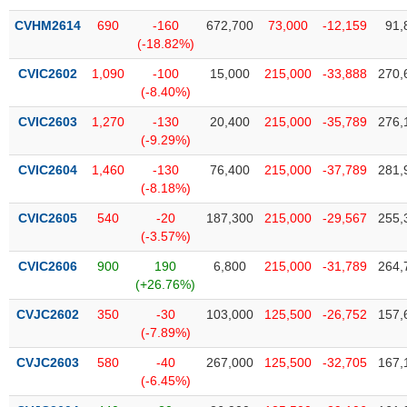
VỤ
CVHM2614
690
-160
672,700
73,000
-12,159
91,
TRUYỀN
(-18.82%)
THÔNG
CVIC2602
1,090
-100
15,000
215,000
-33,888
270,
(-8.40%)
CVIC2603
1,270
-130
20,400
215,000
-35,789
276,
TIỆN
(-9.29%)
ÍCH
CVIC2604
1,460
-130
76,400
215,000
-37,789
281,
(-8.18%)
CVIC2605
540
-20
187,300
215,000
-29,567
255,
(-3.57%)
BẤT
ĐỘNG
CVIC2606
900
190
6,800
215,000
-31,789
264,
(+26.76%)
SẢN
CVJC2602
350
-30
103,000
125,500
-26,752
157,
Mã
(-7.89%)
chứng
khoán
CVJC2603
580
-40
267,000
125,500
-32,705
167,
(-)
(-6.45%)