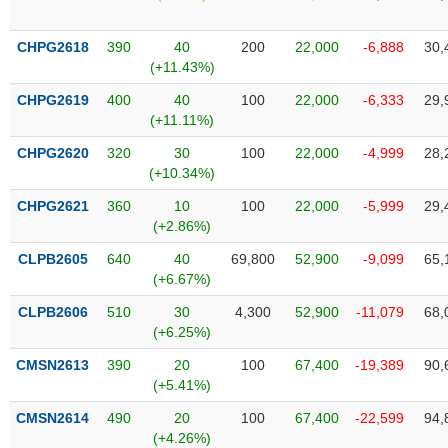
Tổng
VS-
quan
SECTOR
CHPG2618
390
40
200
22,000
-6,888
30,
Giao
(+11.43%)
dịch
CHPG2619
400
40
100
22,000
-6,333
29,
Tài
(+11.11%)
chính
NĂNG
CHPG2620
320
30
100
22,000
-4,999
28,
Phân
LƯỢNG
(+10.34%)
tích
kỹ
CHPG2621
360
10
100
22,000
-5,999
29,
thuật
(+2.86%)
Hồ
CLPB2605
640
40
69,800
52,900
-9,099
65,
NGUYÊN
sơ
(+6.67%)
VẬT
doanh
LIỆU
CLPB2606
510
30
4,300
52,900
-11,079
68,
nghiệp
(+6.25%)
Tin
CMSN2613
390
20
100
67,400
-19,389
90,
tức
(+5.41%)
sự
CÔNG
kiện
CMSN2614
490
20
100
67,400
-22,599
94,
NGHIỆP
(+4.26%)
Tài