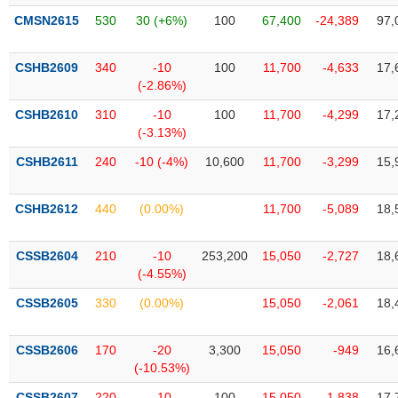
liệu
CMSN2615
530
30 (+6%)
100
67,400
-24,389
97,
Tâm
CSHB2609
340
-10
100
11,700
-4,633
17,
lý
TIÊU
(-2.86%)
thị
DÙNG
trường
KHÔNG
CSHB2610
310
-10
100
11,700
-4,299
17,
THIẾT
(-3.13%)
YẾU
CSHB2611
240
-10 (-4%)
10,600
11,700
-3,299
15,
CSHB2612
440
(0.00%)
11,700
-5,089
18,
TIÊU
CSSB2604
210
-10
253,200
15,050
-2,727
18,
DÙNG
(-4.55%)
THIẾT
YẾU
CSSB2605
330
(0.00%)
15,050
-2,061
18,
CSSB2606
170
-20
3,300
15,050
-949
16,
(-10.53%)
CHĂM
CSSB2607
220
-10
100
15,050
-1,838
17,