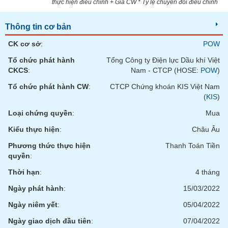
thực hiện điều chỉnh + Giá CW * Tỷ lệ chuyển đổi điều chỉnh
phân
tích
(-)
Thông tin cơ bản
CK cơ sở
:
POW
Thuật
Tổ chức phát hành
Tổng Công ty Điện lực Dầu khí Việt
ngữ
(-)
CKCS
:
Nam - CTCP (HOSE:
POW
)
Tổ chức phát hành CW
:
CTCP Chứng khoán KIS Việt Nam
(
KIS
)
Dịch
vụ
Loại chứng quyền
:
Mua
(-)
Kiểu thực hiện
:
Châu Âu
Phương thức thực hiện
Thanh Toán Tiền
Đào
quyền
:
tạo
Thời hạn
:
4 tháng
Ngày phát hành
:
15/03/2022
Ngày niêm yết
:
05/04/2022
Sách
tài
Ngày giao dịch đầu tiên
:
07/04/2022