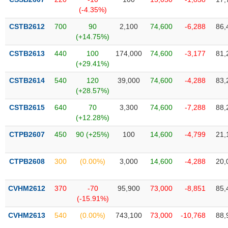
SÓC
(-4.35%)
SỨC
KHỎE
CSTB2612
700
90
2,100
74,600
-6,288
86,
(+14.75%)
CSTB2613
440
100
174,000
74,600
-3,177
81,
(+29.41%)
TÀI
CSTB2614
540
120
39,000
74,600
-4,288
83,
CHÍNH
(+28.57%)
CSTB2615
640
70
3,300
74,600
-7,288
88,
(+12.28%)
CTPB2607
450
90 (+25%)
100
14,600
-4,799
21,
CÔNG
NGHỆ
THÔNG
CTPB2608
300
(0.00%)
3,000
14,600
-4,288
20,
TIN
CVHM2612
370
-70
95,900
73,000
-8,851
85,
(-15.91%)
CVHM2613
540
(0.00%)
743,100
73,000
-10,768
88,
DỊCH