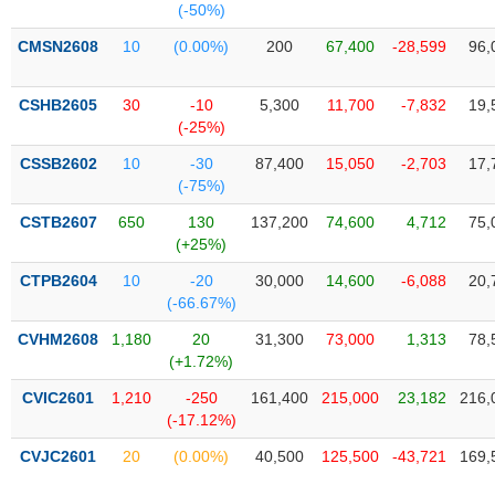
(-50%)
Trạng
CMSN2608
10
(0.00%)
200
67,400
-28,599
96,
thái
NGÀNH
cổ
CSHB2605
30
-10
5,300
11,700
-7,832
19,
phiếu
(-25%)
Quy
CSSB2602
10
-30
87,400
15,050
-2,703
17,
DOANH
mô
(-75%)
NGHIỆP
thị
trường
CSTB2607
650
130
137,200
74,600
4,712
75,
(+25%)
Niêm
CỔ
yết
CTPB2604
10
-20
30,000
14,600
-6,088
20,
PHIẾU
(-66.67%)
Niêm
yết
CVHM2608
1,180
20
31,300
73,000
1,313
78,
mới
(+1.72%)
PHÁI
Niêm
SINH
CVIC2601
1,210
-250
161,400
215,000
23,182
216,
yết
(-17.12%)
bổ
CVJC2601
20
(0.00%)
40,500
125,500
-43,721
169,
sung
TRÁI