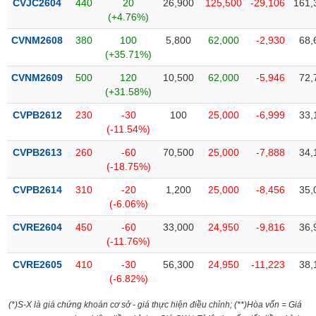
CVJC2604
440
20
26,900
125,500
-29,106
161,
Tất cả
Cổ phiếu
Chỉ số
Chứng chỉ quỹ
Chứng q
(+4.76%)
CVNM2608
380
100
5,800
62,000
-2,930
68,
Lãnh
đạo
(+35.71%)
(-)
CVNM2609
500
120
10,500
62,000
-5,946
72,
(+31.58%)
Tất cả
Người nội bộ
Người liên quan
Cổ đông lớn
CVPB2612
230
-30
100
25,000
-6,999
33,
(-11.54%)
Tin
tức
(-)
CVPB2613
260
-60
70,500
25,000
-7,888
34,
(-18.75%)
CVPB2614
310
-20
1,200
25,000
-8,456
35,
Bài
(-6.06%)
viết
của
CVRE2604
450
-60
33,000
24,950
-9,816
36,
tác
(-11.76%)
giả
(-)
CVRE2605
410
-30
56,300
24,950
-11,223
38,
(-6.82%)
Báo
(*)S-X là giá chứng khoán cơ sở - giá thực hiện điều chỉnh; (**)Hòa vốn = Giá
cáo