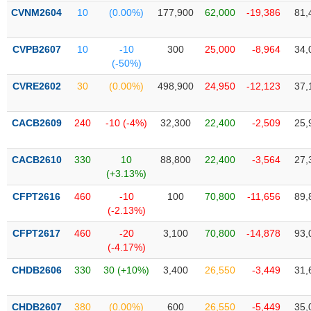
PHIẾU
Hủy
CVNM2604
10
(0.00%)
177,900
62,000
-19,386
81,
niêm
yết
CVPB2607
10
-10
300
25,000
-8,964
34,
Theo
(-50%)
CÔNG
dõi
CỤ
đặc
CVRE2602
30
(0.00%)
498,900
24,950
-12,123
37,
ĐẦU
biệt
TƯ
Không
CACB2609
240
-10 (-4%)
32,300
22,400
-2,509
25,
được
ký
XUẤT
CACB2610
330
10
88,800
22,400
-3,564
27,
quỹ
DỮ
(+3.13%)
LIỆU
Danh
CFPT2616
460
-10
100
70,800
-11,656
89,
mục
(-2.13%)
ETF
TIN
CFPT2617
460
-20
3,100
70,800
-14,878
93,
Cổ
MỚI
(-4.17%)
phiếu
CHDB2606
330
30 (+10%)
3,400
26,550
-3,449
31,
chi
Ngành
tiết
(-)
CHDB2607
380
(0.00%)
600
26,550
-5,449
35,