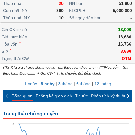
khoản
lai
Thấp nhất
20
NN bán
51,600
dịch
lỗ
Phân
Vĩ
Thống
Định
Cao nhất NY
890
KLCPLH
5,000,000
tích
mô
BẤT
Chứng
IR
Giao
kê
Chứng
giá
Thấp nhất NY
kỹ
10
Số ngày đến hạn
-
ĐỘNG
quyền
Awards
dịch
giao
quyền
thuật
SẢN
Nước
nội
dịch
Trái
Giá CK cơ sở
13,000
ngoài
Tổng
bộ
Bảng
phiếu
Giá thực hiện
16,666
Tin
quan
giá
Đào
doanh
Tự
**
Niên
tức
Hòa vốn
16,766
TÀI
trực
tạo
nghiệp
doanh
Thống
giám
*
S-X
-3,666
CHÍNH
tuyến
kê
Top
Trạng thái CW
OTM
Tài
giao
Bộ
cổ
liệu
(*)S-X là giá chứng khoán cơ sở - giá thực hiện điều chỉnh; (**)Hòa vốn = Giá
dịch
Dịch
lọc
phiếu
cổ
HÀNG
thực hiện điều chỉnh + Giá CW * Tỷ lệ chuyển đổi điều chỉnh
vụ
cổ
Định
đông
HÓA
Bản
phiếu
1 ngày
|
5 ngày
|
3 tháng
|
6 tháng
|
12 tháng
giá
đồ
So
ngành
Tổng quan
Thống kê giao dịch
Tin tức
Phân tích kỹ thuật
CK
sánh
KINH
cổ
Thống
TẾ
phiếu
kê
Trạng thái chứng quyền
giao
Báo
dịch
0
cáo
THẾ
phân
GIỚI