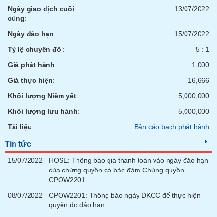
chính
Ngày giao dịch cuối
13/07/2022
cùng
:
Ngày đáo hạn
:
15/07/2022
Công
Tỷ lệ chuyển đổi
:
5 : 1
cụ
Giá phát hành
:
1,000
đầu
tư
Giá thực hiện
:
16,666
Khối lượng Niêm yết
:
5,000,000
Khối lượng lưu hành
:
5,000,000
Truyền
Tài liệu
:
Bản cáo bạch phát hành
thông
tài
Tin tức
chính
15/07/2022
HOSE: Thông báo giá thanh toán vào ngày đáo hạn
của chứng quyền có bảo đảm Chứng quyền
CPOW2201
08/07/2022
CPOW2201: Thông báo ngày ĐKCC để thực hiện
Dữ
quyền do đáo hạn
liệu