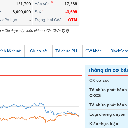
**
121,700
Hòa vốn
17,239
CÔNG CỤ ĐẦU TƯ
*
H
3,000,000
S-X
-3,699
XUẤT DỮ LIỆU
y đến hạn
-
Trạng thái CW
OTM
TIN MỚI
n = Giá thực hiện điều chỉnh + Giá CW * Tỷ lệ
ích kỹ thuật
CK cơ sở
Tổ chức PH
CW khác
BlackSch
Thông tin cơ bả
CK cơ sở
:
Tổ chức phát hành
CKCS
:
Tổ chức phát hành
Loại chứng quyền
:
Kiểu thực hiện
: