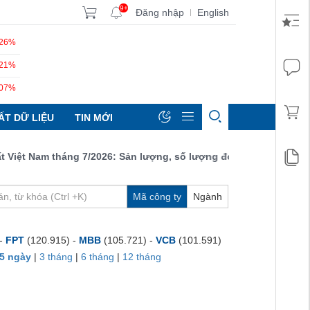
9+
Đăng nhập
English
|
.26%
.21%
.07%
ẤT DỮ LIỆU
TIN MỚI
t Nam tháng 7/2026: Sản lượng, số lượng đơn đặt hàng mới và xu
Mã công ty
Ngành
 -
FPT
(120.915) -
MBB
(105.721) -
VCB
(101.591)
5 ngày
|
3 tháng
|
6 tháng
|
12 tháng