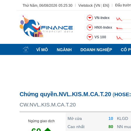
(
)
Đấu trườ
Thứ Năm, 06/08/2026
05:25:31
Vietstock
VN
|
EN
VN-Index
HNX-Index
VS 100
Tất cả
Tính năng
Ngành
Mã chứng khoán
Lãnh đạ
VĨ MÔ
NGÀNH
DOANH NGHIỆP
CỔ P
Tính năng
(-)
VIETSTOCK
CHỨNG KHOÁN
DOANH NGHIỆP
Chứng quyền.NVL.KIS.M.CA.T.20
(
HOSE
BẤT ĐỘNG SẢN
CW.NVL.KIS.M.CA.T.20
TÀI CHÍNH
HÀNG HÓA
Mở cửa
10
KLGD
Ngừng giao dịch
KINH TẾ
Cao nhất
80
NN mu