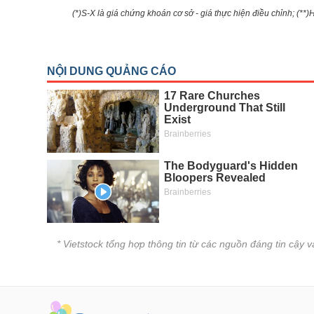
(*)S-X là giá chứng khoán cơ sở - giá thực hiện điều chỉnh; (**
* Vietstock tổng hợp thông tin từ các nguồn đáng tin cậy 