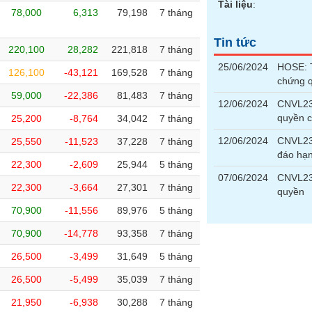
Tài liệu
:
78,000
6,313
79,198
7 tháng
Tin tức
220,100
28,282
221,818
7 tháng
25/06/2024
HOSE: T
126,100
-43,121
169,528
7 tháng
chứng 
59,000
-22,386
81,483
7 tháng
12/06/2024
CNVL230
quyền 
25,200
-8,764
34,042
7 tháng
12/06/2024
CNVL23
25,550
-11,523
37,228
7 tháng
đáo hạ
22,300
-2,609
25,944
5 tháng
07/06/2024
CNVL23
22,300
-3,664
27,301
7 tháng
quyền
70,900
-11,556
89,976
5 tháng
70,900
-14,778
93,358
7 tháng
26,500
-3,499
31,649
5 tháng
26,500
-5,499
35,039
7 tháng
21,950
-6,938
30,288
7 tháng