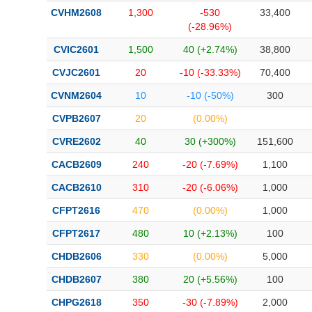
Bài viết của tác giả
(-)
CVHM2608
1,300
-530
33,400
(-28.96%)
CVIC2601
1,500
40 (+2.74%)
38,800
Báo cáo phân tích
(-)
CVJC2601
20
-10 (-33.33%)
70,400
CVNM2604
10
-10 (-50%)
300
Thuật ngữ
(-)
CVPB2607
20
(0.00%)
Dịch vụ
(-)
CVRE2602
40
30 (+300%)
151,600
CACB2609
240
-20 (-7.69%)
1,100
Đào tạo
CACB2610
310
-20 (-6.06%)
1,000
Sách tài chính
CFPT2616
470
(0.00%)
1,000
Công cụ đầu tư
CFPT2617
480
10 (+2.13%)
100
Truyền thông tài chính
CHDB2606
330
(0.00%)
5,000
Dữ liệu tài chính
CHDB2607
380
20 (+5.56%)
100
CHPG2618
350
-30 (-7.89%)
2,000