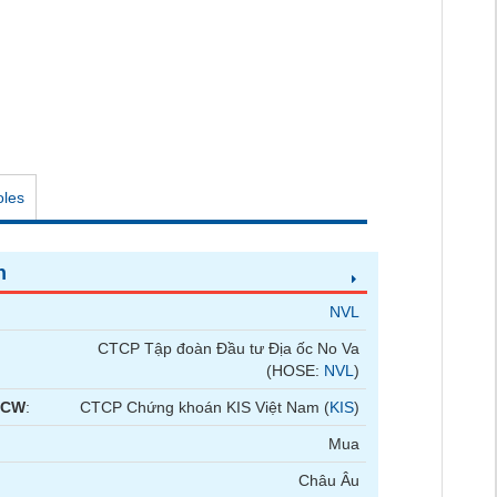
oles
n
NVL
CTCP Tập đoàn Đầu tư Địa ốc No Va
(HOSE:
NVL
)
 CW
:
CTCP Chứng khoán KIS Việt Nam (
KIS
)
Mua
Châu Âu