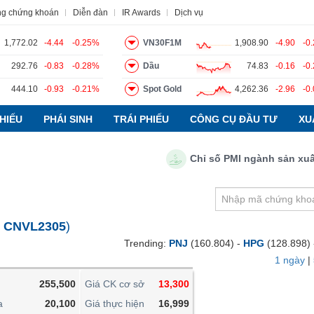
ng chứng khoán
Diễn đàn
IR Awards
Dịch vụ
1,772.02
-4.44
-0.25%
VN30F1M
1,908.90
-4.90
-0
292.76
-0.83
-0.28%
Dầu
74.83
-0.16
-0
444.10
-0.93
-0.21%
Spot Gold
4,262.36
-2.96
-0
o
Tin tức
Báo cáo phân tích
Thuật ngữ
Dịch vụ
HIẾU
PHÁI SINH
TRÁI PHIẾU
CÔNG CỤ ĐẦU TƯ
XU
Chỉ số PMI ngành sản xuất Việ
VIETSTOCKFINANCE
VĨ MÔ
NGÀNH
:
CNVL2305
)
DOANH NGHIỆP
Trending:
PNJ
(160.804) -
HPG
(128.898)
CỔ PHIẾU
1 ngày
|
PHÁI SINH
255,500
Giá CK cơ sở
13,300
TRÁI PHIẾU
a
20,100
Giá thực hiện
16,999