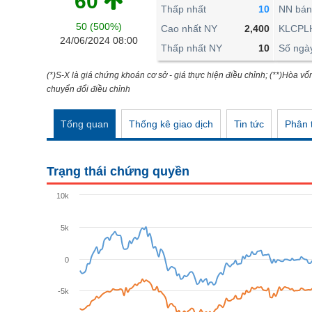
60
THẾ GIỚI
Thấp nhất
10
NN bán
50 (500%)
ĐÔNG DƯƠNG
Cao nhất NY
2,400
KLCPL
24/06/2024 08:00
Thấp nhất NY
10
Số ngà
TÀI CHÍNH CÁ NHÂN
PHÂN TÍCH
(*)S-X là giá chứng khoán cơ sở - giá thực hiện điều chỉnh; (**)Hòa vố
chuyển đổi điều chỉnh
Ngành
(-)
Tổng quan
Thống kê giao dịch
Tin tức
Phân t
VS-SECTOR
NĂNG LƯỢNG
Trạng thái chứng quyền
NGUYÊN VẬT LIỆU
10k
CÔNG NGHIỆP
5k
TIÊU DÙNG KHÔNG THIẾT YẾU
TIÊU DÙNG THIẾT YẾU
0
CHĂM SÓC SỨC KHỎE
-5k