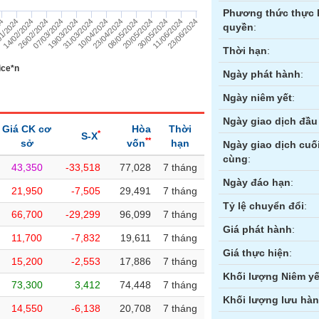
Phương thức thực 
19/03/2024
23/06/2024
14/02/2024
20/05/2024
10/04/2024
07/03/2024
11/06/2024
1/2024
08/05/2024
31/03/2024
26/02/2024
30/05/2024
24
23/04/2024
quyền
:
Thời hạn
:
ice*n
Ngày phát hành
:
Ngày niêm yết
:
Ngày giao dịch đầu 
Giá CK cơ
Hòa
Thời
*
S-X
**
sở
vốn
hạn
Ngày giao dịch cuố
cùng
:
43,350
-33,518
77,028
7 tháng
ền
Hợp đồng tương lai
Trái phiếu
Ngày đáo hạn
:
21,950
-7,505
29,491
7 tháng
Tỷ lệ chuyển đổi
:
66,700
-29,299
96,099
7 tháng
Giá phát hành
:
11,700
-7,832
19,611
7 tháng
Giá thực hiện
:
15,200
-2,553
17,886
7 tháng
Khối lượng Niêm yế
73,300
3,412
74,448
7 tháng
Khối lượng lưu hà
14,550
-6,138
20,708
7 tháng