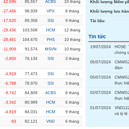
-12,696
85,557
ACBS
10 tháng
Khối lượng Niêm yế
-27,466
98,939
VPX
8 tháng
Khối lượng lưu hà
-17,620
89,358
SSI
9 tháng
Tài liệu
:
-29,436
103,508
HCM
12 tháng
Tin tức
-28,451
104,670
PHS
10 tháng
19/07/2024
HOSE: T
-11,909
91,574
MSVN
10 tháng
chứng 
-2,850
76,134
SSI
3 tháng
05/07/2024
CMWG23
đảm
-4,819
77,473
SSI
3 tháng
05/07/2024
CMWG23
thực hi
-6,788
78,970
SSI
3 tháng
02/07/2024
CMWG23
-9,742
84,809
ACBS
8 tháng
thực hi
-3,342
80,989
HCM
6 tháng
01/07/2024
VND1220
-4,819
84,031
HCM
9 tháng
và tỷ 
-93
82,121
VND
6 tháng