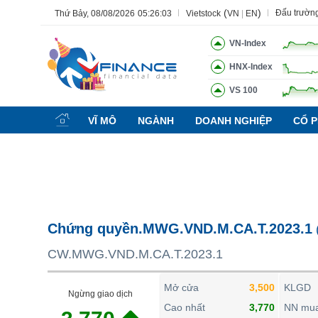
(
)
Đấu trườn
Thứ Bảy, 08/08/2026
05:26:04
Vietstock
VN
|
EN
VN-Index
HNX-Index
VS 100
Tất cả
Tính năng
Ngành
Mã chứng khoán
Lãnh đạ
VĨ MÔ
NGÀNH
DOANH NGHIỆP
CỔ P
Tính năng
(-)
VIETSTOCK
CHỨNG KHOÁN
DOANH NGHIỆP
Chứng quyền.MWG.VND.M.CA.T.2023.1
BẤT ĐỘNG SẢN
CW.MWG.VND.M.CA.T.2023.1
TÀI CHÍNH
HÀNG HÓA
Mở cửa
3,500
KLGD
Ngừng giao dịch
KINH TẾ
Cao nhất
3,770
NN mu