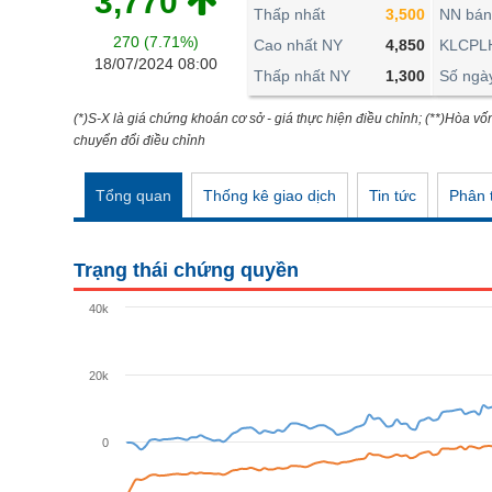
3,770
THẾ GIỚI
Thấp nhất
3,500
NN bán
270 (7.71%)
ĐÔNG DƯƠNG
Cao nhất NY
4,850
KLCPL
18/07/2024 08:00
Thấp nhất NY
1,300
Số ngà
TÀI CHÍNH CÁ NHÂN
PHÂN TÍCH
(*)S-X là giá chứng khoán cơ sở - giá thực hiện điều chỉnh; (**)Hòa vố
chuyển đổi điều chỉnh
Ngành
(-)
Tổng quan
Thống kê giao dịch
Tin tức
Phân t
VS-SECTOR
NĂNG LƯỢNG
Trạng thái chứng quyền
NGUYÊN VẬT LIỆU
40k
CÔNG NGHIỆP
TIÊU DÙNG KHÔNG THIẾT YẾU
20k
TIÊU DÙNG THIẾT YẾU
0
CHĂM SÓC SỨC KHỎE