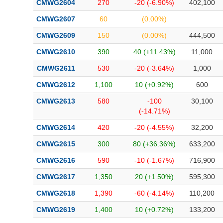
CMWG2604
270
-20 (-6.90%)
402,100
Bài viết của tác giả
(-)
CMWG2607
60
(0.00%)
CMWG2609
150
(0.00%)
444,500
Báo cáo phân tích
(-)
CMWG2610
390
40 (+11.43%)
11,000
CMWG2611
530
-20 (-3.64%)
1,000
Thuật ngữ
(-)
CMWG2612
1,100
10 (+0.92%)
600
Dịch vụ
(-)
CMWG2613
580
-100
30,100
(-14.71%)
Đào tạo
CMWG2614
420
-20 (-4.55%)
32,200
Sách tài chính
CMWG2615
300
80 (+36.36%)
633,200
Công cụ đầu tư
CMWG2616
590
-10 (-1.67%)
716,900
CMWG2617
1,350
20 (+1.50%)
595,300
Truyền thông tài chính
CMWG2618
1,390
-60 (-4.14%)
110,200
Dữ liệu tài chính
CMWG2619
1,400
10 (+0.72%)
133,200