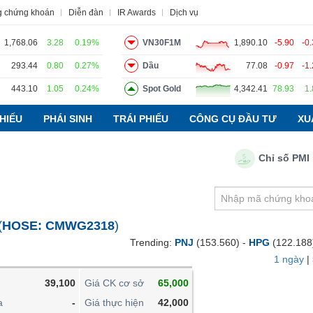
g chứng khoán
Diễn đàn
IR Awards
Dịch vụ
1,768.06
3.28
0.19%
VN30F1M
1,890.10
-5.90
-0
293.44
0.80
0.27%
Dầu
77.08
-0.97
-1
443.10
1.05
0.24%
Spot Gold
4,342.41
78.93
1
o
Tin tức
Báo cáo phân tích
Thuật ngữ
Dịch vụ
HIẾU
PHÁI SINH
TRÁI PHIẾU
CÔNG CỤ ĐẦU TƯ
XU
Chỉ số PMI ngàn
VIETSTOCKFINANCE
VĨ MÔ
NGÀNH
(
HOSE:
CMWG2318
)
DOANH NGHIỆP
Trending:
PNJ
(153.560) -
HPG
(122.188
CỔ PHIẾU
1 ngày
|
PHÁI SINH
39,100
Giá CK cơ sở
65,000
TRÁI PHIẾU
a
-
Giá thực hiện
42,000