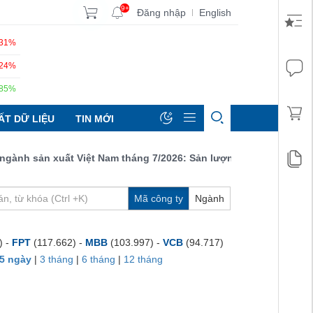
9+
Đăng nhập
English
|
.31%
.24%
.85%
ẤT DỮ LIỆU
TIN MỚI
h sản xuất Việt Nam tháng 7/2026: Sản lượng, số lượng đơn đặt 
Mã công ty
Ngành
) -
FPT
(117.662) -
MBB
(103.997) -
VCB
(94.717)
5 ngày
|
3 tháng
|
6 tháng
|
12 tháng