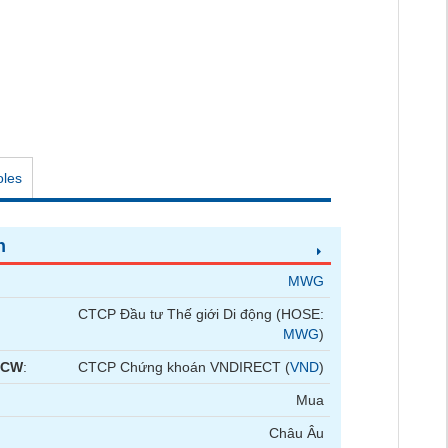
oles
n
MWG
CTCP Đầu tư Thế giới Di động (HOSE:
MWG
)
 CW
:
CTCP Chứng khoán VNDIRECT (
VND
)
Mua
Châu Âu