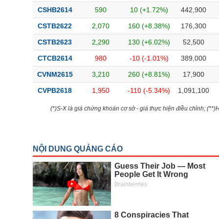
CSHB2614
590
10 (+1.72%)
442,900
CSTB2622
2,070
160 (+8.38%)
176,300
CSTB2623
2,290
130 (+6.02%)
52,500
CTCB2614
980
-10 (-1.01%)
389,000
CVNM2615
3,210
260 (+8.81%)
17,900
CVPB2618
1,950
-110 (-5.34%)
1,091,100
(*)S-X là giá chứng khoán cơ sở - giá thực hiện điều chỉnh; (**