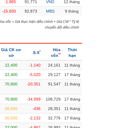
-1,865
91,771
VND
12 tháng
-15,650
92,873
MBS
9 tháng
)Hòa vốn = Giá thực hiện điều chỉnh + Giá CW * Tỷ lệ
chuyển đổi điều chỉnh
Giá CK cơ
Hòa
Thời
*
S-X
**
sở
vốn
hạn
22,400
-1,140
24,161
11 tháng
22,400
-5,020
29,127
17 tháng
70,800
-20,351
91,547
11 tháng
70,800
-34,999
108,729
17 tháng
26,550
-436
28,351
11 tháng
26,550
-2,132
32,776
17 tháng
22,000
-4,867
26,992
11 tháng