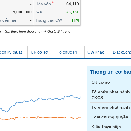
**
-
Hòa vốn
64,110
CÔNG CỤ ĐẦU TƯ
*
H
5,000,000
S-X
23,331
XUẤT DỮ LIỆU
y đến hạn
-
Trạng thái CW
ITM
TIN MỚI
n = Giá thực hiện điều chỉnh + Giá CW * Tỷ lệ
ích kỹ thuật
CK cơ sở
Tổ chức PH
CW khác
BlackSch
Thông tin cơ bả
CK cơ sở
:
Tổ chức phát hành
CKCS
:
Tổ chức phát hành
Loại chứng quyền
:
Kiểu thực hiện
: