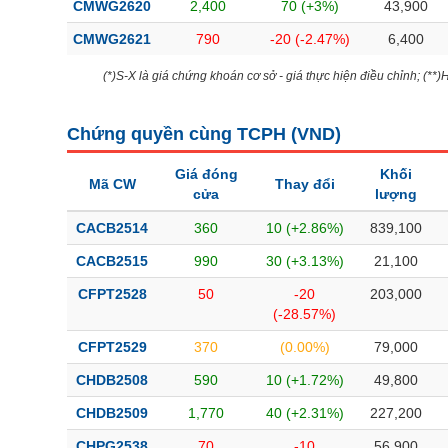
CMWG2620
2,400
70 (+3%)
43,900
CMWG2621
790
-20 (-2.47%)
6,400
(*)S-X là giá chứng khoán cơ sở - giá thực hiện điều chỉnh; (**
Chứng quyền cùng TCPH (
VND
)
Giá đóng
Khối
Mã CW
Thay đổi
cửa
lượng
CACB2514
360
10 (+2.86%)
839,100
CACB2515
990
30 (+3.13%)
21,100
CFPT2528
50
-20
203,000
(-28.57%)
CFPT2529
370
(0.00%)
79,000
CHDB2508
590
10 (+1.72%)
49,800
CHDB2509
1,770
40 (+2.31%)
227,200
CHPG2538
70
-10
56,900