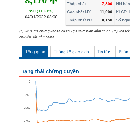
8,170
THẾ GIỚI
Thấp nhất
7,300
NN bán
850 (11.61%)
ĐÔNG DƯƠNG
Cao nhất NY
11,000
KLCPL
04/01/2022 08:00
Thấp nhất NY
4,150
Số ngà
TÀI CHÍNH CÁ NHÂN
PHÂN TÍCH
(*)S-X là giá chứng khoán cơ sở - giá thực hiện điều chỉnh; (**)Hòa vố
chuyển đổi điều chỉnh
Ngành
(-)
Tổng quan
Thống kê giao dịch
Tin tức
Phân t
VS-SECTOR
NĂNG LƯỢNG
Trạng thái chứng quyền
NGUYÊN VẬT LIỆU
0
CÔNG NGHIỆP
-25k
TIÊU DÙNG KHÔNG THIẾT YẾU
TIÊU DÙNG THIẾT YẾU
-50k
CHĂM SÓC SỨC KHỎE
-75k