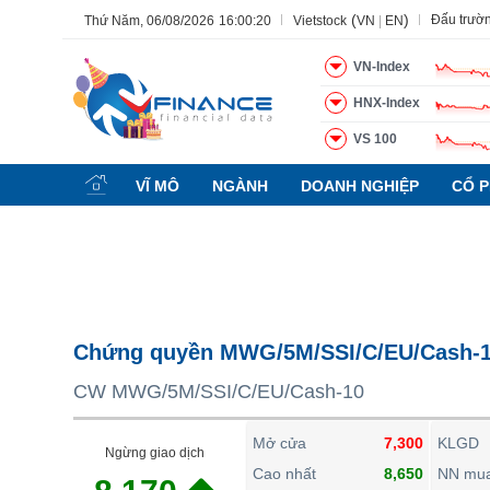
(
)
Đấu trườ
Thứ Năm, 06/08/2026
16:00:21
Vietstock
VN
|
EN
VN-Index
HNX-Index
VS 100
Tất cả
Tính năng
Ngành
Mã chứng khoán
Lãnh đạ
VĨ MÔ
NGÀNH
DOANH NGHIỆP
CỔ P
Tính năng
(-)
VIETSTOCK
CHỨNG KHOÁN
DOANH NGHIỆP
Chứng quyền MWG/5M/SSI/C/EU/Cash-
BẤT ĐỘNG SẢN
CW MWG/5M/SSI/C/EU/Cash-10
TÀI CHÍNH
HÀNG HÓA
Mở cửa
7,300
KLGD
Ngừng giao dịch
KINH TẾ
Cao nhất
8,650
NN mu