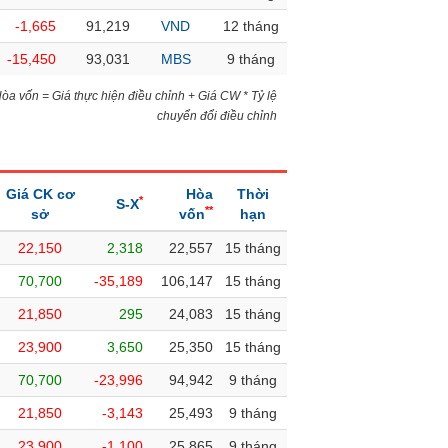
-1,665
91,219
VND
12 tháng
-15,450
93,031
MBS
9 tháng
)Hòa vốn = Giá thực hiện điều chỉnh + Giá CW * Tỷ lệ
chuyển đổi điều chỉnh
Giá CK cơ
Hòa
Thời
*
S-X
**
sở
vốn
hạn
22,150
2,318
22,557
15 tháng
70,700
-35,189
106,147
15 tháng
21,850
295
24,083
15 tháng
23,900
3,650
25,350
15 tháng
70,700
-23,996
94,942
9 tháng
21,850
-3,143
25,493
9 tháng
23,900
-1,100
25,865
9 tháng