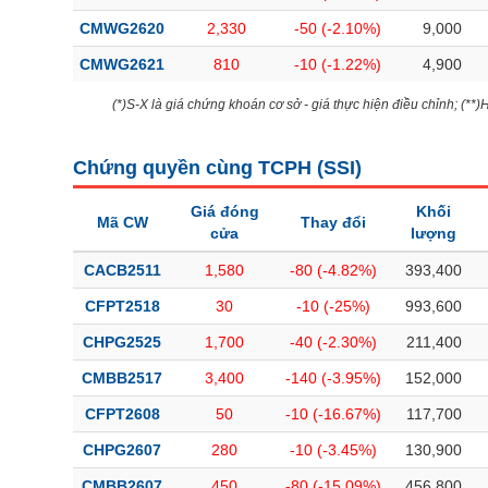
CMWG2620
2,330
-50 (-2.10%)
9,000
CMWG2621
810
-10 (-1.22%)
4,900
(*)S-X là giá chứng khoán cơ sở - giá thực hiện điều chỉnh; (**
Chứng quyền cùng TCPH (
SSI
)
Giá đóng
Khối
Mã CW
Thay đổi
cửa
lượng
CACB2511
1,580
-80 (-4.82%)
393,400
CFPT2518
30
-10 (-25%)
993,600
CHPG2525
1,700
-40 (-2.30%)
211,400
CMBB2517
3,400
-140 (-3.95%)
152,000
CFPT2608
50
-10 (-16.67%)
117,700
CHPG2607
280
-10 (-3.45%)
130,900
CMBB2607
450
-80 (-15.09%)
456,800