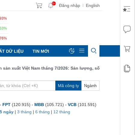
9+
Đăng nhập
English
|
.93%
.63%
.76%
ẤT DỮ LIỆU
TIN MỚI
 xuất Việt Nam tháng 7/2026: Sản lượng, số lượng đơn đặt hàng m
Mã công ty
Ngành
 -
FPT
(120.915) -
MBB
(105.721) -
VCB
(101.591)
5 ngày
|
3 tháng
|
6 tháng
|
12 tháng