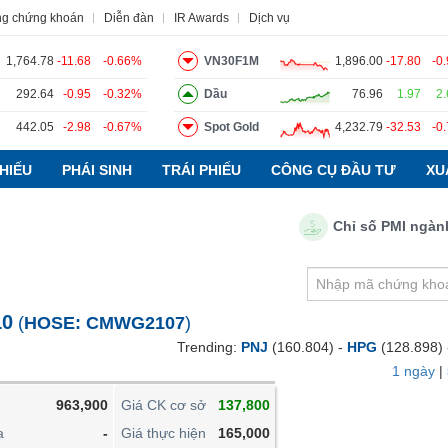
ng chứng khoán
Diễn đàn
IR Awards
Dịch vụ
1,764.78
-11.68
-0.66%
VN30F1M
1,896.00
-17.80
-0
292.64
-0.95
-0.32%
Dầu
76.96
1.97
2
442.05
-2.98
-0.67%
Spot Gold
4,232.79
-32.53
-0
o
Tin tức
Báo cáo phân tích
Thuật ngữ
Dịch vụ
HIẾU
PHÁI SINH
TRÁI PHIẾU
CÔNG CỤ ĐẦU TƯ
XU
Chỉ số PMI ngành sản
VIETSTOCKFINANCE
VĨ MÔ
NGÀNH
10
(
HOSE:
CMWG2107
)
DOANH NGHIỆP
Trending:
PNJ
(160.804) -
HPG
(128.898)
CỔ PHIẾU
1 ngày
|
PHÁI SINH
963,900
Giá CK cơ sở
137,800
TRÁI PHIẾU
a
-
Giá thực hiện
165,000