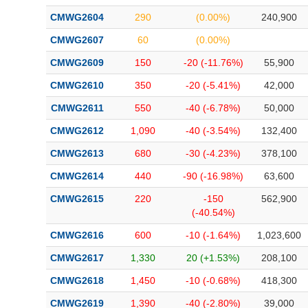
Bài viết của tác giả
(-)
CMWG2604
290
(0.00%)
240,900
CMWG2607
60
(0.00%)
Báo cáo phân tích
(-)
CMWG2609
150
-20 (-11.76%)
55,900
CMWG2610
350
-20 (-5.41%)
42,000
Thuật ngữ
(-)
CMWG2611
550
-40 (-6.78%)
50,000
CMWG2612
1,090
-40 (-3.54%)
132,400
Dịch vụ
(-)
CMWG2613
680
-30 (-4.23%)
378,100
Đào tạo
CMWG2614
440
-90 (-16.98%)
63,600
Sách tài chính
CMWG2615
220
-150
562,900
(-40.54%)
Công cụ đầu tư
CMWG2616
600
-10 (-1.64%)
1,023,600
Truyền thông tài chính
CMWG2617
1,330
20 (+1.53%)
208,100
Dữ liệu tài chính
CMWG2618
1,450
-10 (-0.68%)
418,300
CMWG2619
1,390
-40 (-2.80%)
39,000