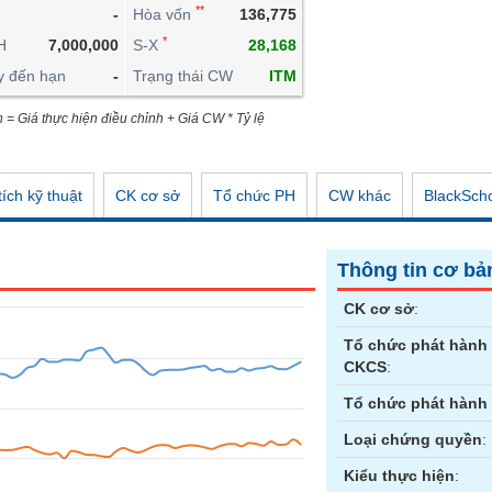
**
-
Hòa vốn
136,775
CÔNG CỤ ĐẦU TƯ
*
H
7,000,000
S-X
28,168
XUẤT DỮ LIỆU
y đến hạn
-
Trạng thái CW
ITM
TIN MỚI
n = Giá thực hiện điều chỉnh + Giá CW * Tỷ lệ
ích kỹ thuật
CK cơ sở
Tổ chức PH
CW khác
BlackSch
Thông tin cơ bả
CK cơ sở
:
Tổ chức phát hành
CKCS
:
Tổ chức phát hành
Loại chứng quyền
:
Kiểu thực hiện
: