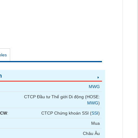
oles
n
MWG
CTCP Đầu tư Thế giới Di động (HOSE:
MWG
)
 CW
:
CTCP Chứng khoán SSI (
SSI
)
Mua
Châu Âu