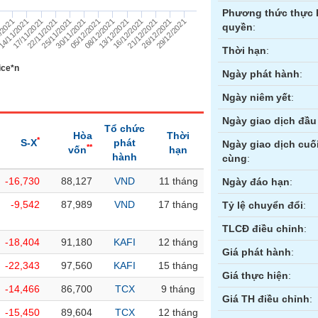
Phương thức thực 
14/11/2021
25/11/2021
08/12/2021
21/12/2021
/2021
22/11/2021
05/12/2021
16/12/2021
29/12/2021
13/12/2021
26/12/2021
1
17/11/2021
30/11/2021
quyền
:
Thời hạn
:
ice*n
Ngày phát hành
:
Ngày niêm yết
:
Ngày giao dịch đầu 
Tổ chức
Hòa
Thời
*
S-X
phát
Ngày giao dịch cuố
**
vốn
hạn
hành
cùng
:
-16,730
88,127
VND
11 tháng
ền
Hợp đồng tương lai
Trái phiếu
Ngày đáo hạn
:
-9,542
87,989
VND
17 tháng
Tỷ lệ chuyển đổi
:
TLCĐ điều chỉnh
:
-18,404
91,180
KAFI
12 tháng
Giá phát hành
:
-22,343
97,560
KAFI
15 tháng
Giá thực hiện
:
-14,466
86,700
TCX
9 tháng
Giá TH điều chỉnh
:
-15,450
89,604
TCX
12 tháng