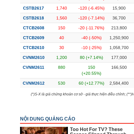
CSTB2617
1,740
-120 (-6.45%)
15,900
CSTB2618
1,560
-120 (-7.14%)
36,700
CTCB2608
150
-20 (-11.76%)
213,800
CTCB2609
40
-40 (-50%)
1,250,900
CTCB2610
30
-10 (-25%)
1,058,700
CVNM2610
1,200
80 (+7.14%)
177,000
CVNM2611
880
150
166,500
(+20.55%)
CVNM2612
530
60 (+12.77%)
2,584,400
(*)S-X là giá chứng khoán cơ sở - giá thực hiện điều chỉnh; (**