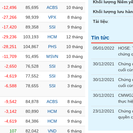
Khối lượng Niêm yế
-12,496
85,695
ACBS
10 tháng
Khối lượng lưu hà
-27,266
98,939
VPX
8 tháng
Tài liệu
:
-17,420
89,358
SSI
9 tháng
-29,236
103,193
HCM
12 tháng
Tin tức
-28,251
104,867
PHS
10 tháng
05/01/2022
HOSE: T
chứng 
-11,709
91,495
MSVN
10 tháng
30/12/2021
Chứng 
-2,650
76,528
SSI
3 tháng
cuối cù
-4,619
77,552
SSI
3 tháng
30/12/2021
Chứng 
cuối cù
-6,588
78,655
SSI
3 tháng
30/12/2021
CMWG21
thực h
-9,542
84,878
ACBS
8 tháng
23/12/2021
Chứng 
-3,142
80,890
HCM
6 tháng
quyền 
-4,619
84,386
HCM
9 tháng
107
82,042
VND
6 tháng