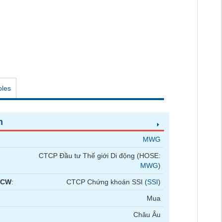
oles
n
MWG
CTCP Đầu tư Thế giới Di động (HOSE:
MWG
)
 CW
:
CTCP Chứng khoán SSI (
SSI
)
Mua
Châu Âu