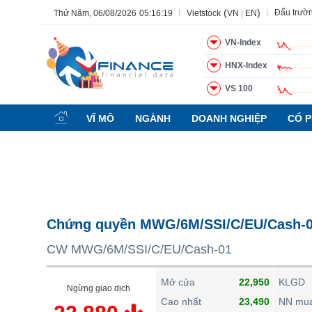
(
)
Đấu trườ
Thứ Năm, 06/08/2026
05:16:20
Vietstock
VN
|
EN
VN-Index
HNX-Index
VS 100
Tất cả
Tính năng
Ngành
Mã chứng khoán
Lãnh đạ
VĨ MÔ
NGÀNH
DOANH NGHIỆP
CỔ P
Tính năng
(-)
VIETSTOCK
CHỨNG KHOÁN
DOANH NGHIỆP
Chứng quyền MWG/6M/SSI/C/EU/Cash-
BẤT ĐỘNG SẢN
CW MWG/6M/SSI/C/EU/Cash-01
TÀI CHÍNH
HÀNG HÓA
Mở cửa
22,950
KLGD
Ngừng giao dịch
KINH TẾ
Cao nhất
23,490
NN mu