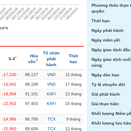
Phương thức thực 
07/11/2019
05/12/2019
28/10/2019
25/11/2019
/2019
23/12/2019
13/11/2019
11/12/2019
03/11/2019
01/12/2019
22/10/2019
19/11/2019
9
17/12/2019
quyền
:
Thời hạn
:
ice*n
Ngày phát hành
:
Ngày niêm yết
:
Ngày giao dịch đầu 
Tổ chức
Hòa
Thời
*
S-X
phát
Ngày giao dịch cuố
**
vốn
hạn
hành
cùng
:
-17,230
88,127
VND
11 tháng
ền
Hợp đồng tương lai
Trái phiếu
Ngày đáo hạn
:
-10,042
88,108
VND
17 tháng
Tỷ lệ chuyển đổi
:
-18,904
91,101
KAFI
12 tháng
Giá phát hành
:
-22,843
97,403
KAFI
15 tháng
Giá thực hiện
:
Khối lượng Niêm yế
-14,966
86,700
TCX
9 tháng
Khối lượng lưu hà
-15,950
89,604
TCX
12 tháng