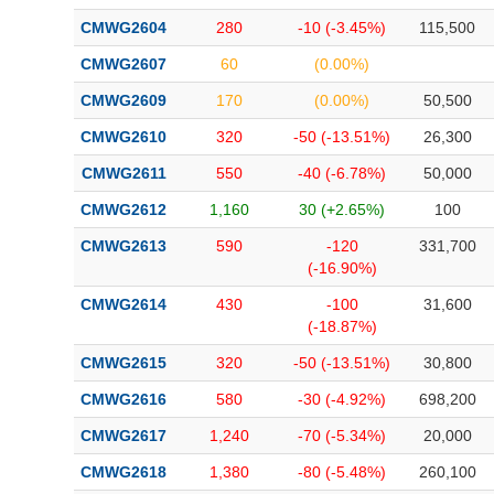
Bài viết của tác giả
(-)
CMWG2604
280
-10 (-3.45%)
115,500
CMWG2607
60
(0.00%)
Báo cáo phân tích
(-)
CMWG2609
170
(0.00%)
50,500
CMWG2610
320
-50 (-13.51%)
26,300
Thuật ngữ
(-)
CMWG2611
550
-40 (-6.78%)
50,000
CMWG2612
1,160
30 (+2.65%)
100
Dịch vụ
(-)
CMWG2613
590
-120
331,700
(-16.90%)
Đào tạo
CMWG2614
430
-100
31,600
Sách tài chính
(-18.87%)
Công cụ đầu tư
CMWG2615
320
-50 (-13.51%)
30,800
Truyền thông tài chính
CMWG2616
580
-30 (-4.92%)
698,200
Dữ liệu tài chính
CMWG2617
1,240
-70 (-5.34%)
20,000
CMWG2618
1,380
-80 (-5.48%)
260,100