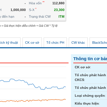
**
-
Hòa vốn
112,880
CÔNG CỤ ĐẦU TƯ
*
H
1,000,000
S-X
23,300
XUẤT DỮ LIỆU
y đến hạn
-
Trạng thái CW
ITM
TIN MỚI
n = Giá thực hiện điều chỉnh + Giá CW * Tỷ lệ
ích kỹ thuật
CK cơ sở
Tổ chức PH
CW khác
BlackSch
Thông tin cơ bả
CK cơ sở
:
Tổ chức phát hành
CKCS
:
Tổ chức phát hành
Loại chứng quyền
:
Kiểu thực hiện
: