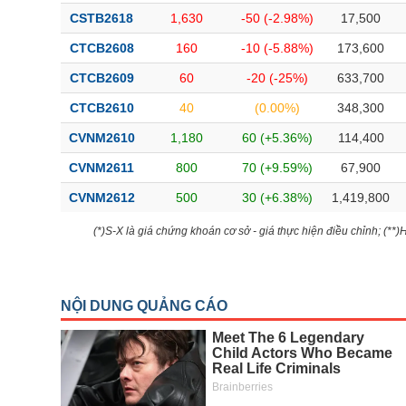
CSTB2618
1,630
-50 (-2.98%)
17,500
CTCB2608
160
-10 (-5.88%)
173,600
CTCB2609
60
-20 (-25%)
633,700
CTCB2610
40
(0.00%)
348,300
CVNM2610
1,180
60 (+5.36%)
114,400
CVNM2611
800
70 (+9.59%)
67,900
CVNM2612
500
30 (+6.38%)
1,419,800
(*)S-X là giá chứng khoán cơ sở - giá thực hiện điều chỉnh; (**