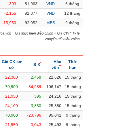
-393
81,963
VND
6 tháng
-2,165
91,377
VND
12 tháng
-15,950
92,952
MBS
9 tháng
)Hòa vốn = Giá thực hiện điều chỉnh + Giá CW * Tỷ lệ
chuyển đổi điều chỉnh
Giá CK cơ
Hòa
Thời
*
S-X
**
sở
vốn
hạn
22,300
2,468
22,626
15 tháng
70,900
-34,989
106,147
15 tháng
21,950
395
24,216
15 tháng
24,100
3,850
25,380
15 tháng
70,900
-23,796
95,041
9 tháng
21,950
-3,043
25,493
9 tháng