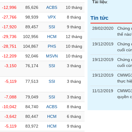
Tài liệu
:
-12,996
85,626
ACBS
10 tháng
-27,766
98,939
VPX
8 tháng
Tin tức
-17,920
89,457
SSI
9 tháng
28/02/2020
Chứng 
thế nào
-29,736
102,956
HCM
12 tháng
19/12/2019
Chứng 
-28,751
104,867
PHS
10 tháng
cuối cù
-12,209
92,046
MSVN
10 tháng
19/12/2019
Chứng 
cuối cù
-3,150
76,174
SSI
3 tháng
19/12/2019
CMWG19
thực h
-5,119
77,513
SSI
3 tháng
11/12/2019
CMWG190
quyền 
-7,088
79,049
SSI
3 tháng
-10,042
84,740
ACBS
8 tháng
-3,642
80,447
HCM
6 tháng
-5,119
83,972
HCM
9 tháng