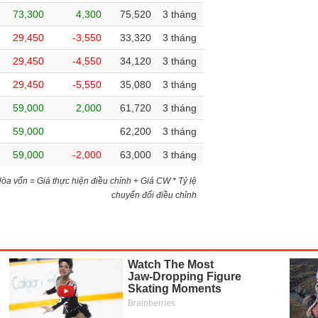
73,300
4,300
75,520
3 tháng
29,450
-3,550
33,320
3 tháng
29,450
-4,550
34,120
3 tháng
29,450
-5,550
35,080
3 tháng
59,000
2,000
61,720
3 tháng
59,000
62,200
3 tháng
59,000
-2,000
63,000
3 tháng
)Hòa vốn = Giá thực hiện điều chỉnh + Giá CW * Tỷ lệ
chuyển đổi điều chỉnh