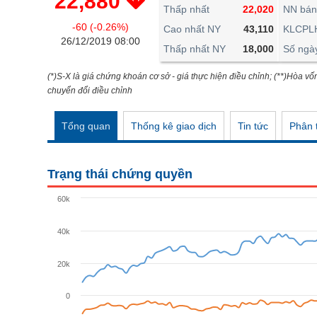
22,880
THẾ GIỚI
Thấp nhất
22,020
NN bán
-60 (-0.26%)
ĐÔNG DƯƠNG
Cao nhất NY
43,110
KLCPL
26/12/2019 08:00
Thấp nhất NY
18,000
Số ngà
TÀI CHÍNH CÁ NHÂN
PHÂN TÍCH
(*)S-X là giá chứng khoán cơ sở - giá thực hiện điều chỉnh; (**)Hòa vố
chuyển đổi điều chỉnh
Ngành
(-)
Tổng quan
Thống kê giao dịch
Tin tức
Phân t
VS-SECTOR
NĂNG LƯỢNG
Trạng thái chứng quyền
NGUYÊN VẬT LIỆU
60k
CÔNG NGHIỆP
40k
TIÊU DÙNG KHÔNG THIẾT YẾU
TIÊU DÙNG THIẾT YẾU
20k
CHĂM SÓC SỨC KHỎE
0