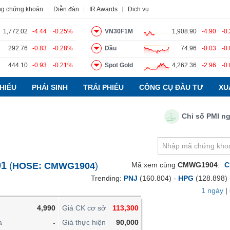
ng chứng khoán
Diễn đàn
IR Awards
Dịch vụ
1,772.02
-4.44
-0.25%
VN30F1M
1,908.90
-4.90
-0
292.76
-0.83
-0.28%
Dầu
74.96
-0.03
-0
444.10
-0.93
-0.21%
Spot Gold
4,262.36
-2.96
-0
o
Tin tức
Báo cáo phân tích
Thuật ngữ
Dịch vụ
HIẾU
PHÁI SINH
TRÁI PHIẾU
CÔNG CỤ ĐẦU TƯ
XU
Chỉ số PMI ngành 
VIETSTOCKFINANCE
VĨ MÔ
NGÀNH
01
(
HOSE:
CMWG1904
)
Mã xem cùng
CMWG1904
:
C
DOANH NGHIỆP
Trending:
PNJ
(160.804) -
HPG
(128.898)
CỔ PHIẾU
1 ngày
|
PHÁI SINH
4,990
Giá CK cơ sở
113,300
TRÁI PHIẾU
a
-
Giá thực hiện
90,000