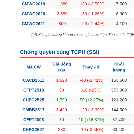
CMWG2619
1,380
-50 (-3.50%)
7,500
CMWG2620
2,350
-30 (-1.26%)
8,000
CMWG2621
800
-20 (-2.44%)
4,100
(*)S-X là giá chứng khoán cơ sở - giá thực hiện điều chỉnh; (**
Chứng quyền cùng TCPH (
SSI
)
Giá đóng
Khối
Mã CW
Thay đổi
cửa
lượng
CACB2511
1,620
-40 (-2.41%)
153,600
CFPT2518
30
-10 (-25%)
573,000
CHPG2525
1,790
50 (+2.87%)
121,200
CMBB2517
3,420
-120 (-3.39%)
144,500
CFPT2608
70
10 (+16.67%)
57,400
CHPG2607
280
-10 (-3.45%)
63,400