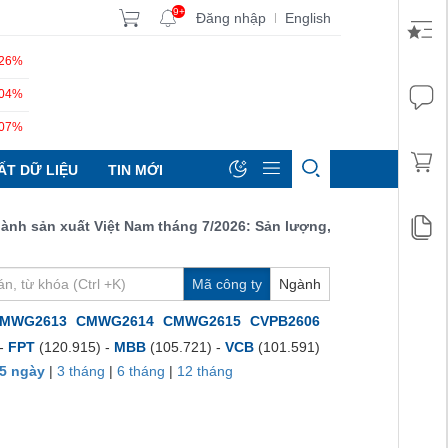
9+
Đăng nhập
English
|
.26%
.04%
.07%
ẤT DỮ LIỆU
TIN MỚI
sản xuất Việt Nam tháng 7/2026: Sản lượng, số lượng đơn đặt hàn
Mã công ty
Ngành
MWG2613
CMWG2614
CMWG2615
CVPB2606
 -
FPT
(120.915) -
MBB
(105.721) -
VCB
(101.591)
5 ngày
|
3 tháng
|
6 tháng
|
12 tháng