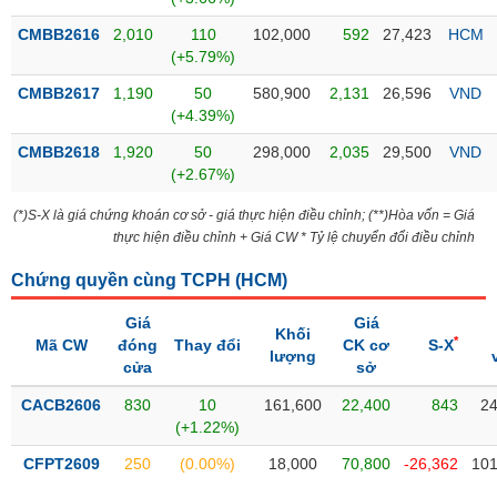
Tổng
VS-
quan
SECTOR
CMBB2616
2,010
110
102,000
592
27,423
HCM
(+5.79%)
Giao
dịch
CMBB2617
1,190
50
580,900
2,131
26,596
VND
(+4.39%)
Tài
chính
CMBB2618
1,920
50
298,000
2,035
29,500
VND
NĂNG
(+2.67%)
Phân
LƯỢNG
tích
(*)S-X là giá chứng khoán cơ sở - giá thực hiện điều chỉnh; (**)Hòa vốn = Giá
kỹ
thực hiện điều chỉnh + Giá CW * Tỷ lệ chuyển đổi điều chỉnh
thuật
Chứng quyền cùng TCPH (
HCM
)
Hồ
NGUYÊN
sơ
VẬT
Giá
Giá
doanh
Khối
LIỆU
*
Mã CW
đóng
Thay đổi
CK cơ
S-X
nghiệp
lượng
cửa
sở
Tin
CACB2606
830
10
161,600
22,400
843
24
tức
(+1.22%)
sự
CÔNG
kiện
CFPT2609
250
(0.00%)
18,000
70,800
-26,362
101
NGHIỆP
Tài