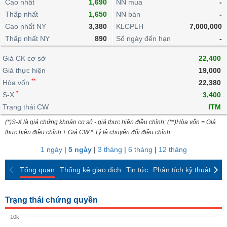
khoản
Cao nhất
1,690
NN mua
-
lai
dịch
lỗ
Phân
Vĩ
Thấp nhất
Thống
1,650
NN bán
-
Định
tích
mô
BẤT
Chứng
IR
Giao
kê
Chứng
Cao nhất NY
3,380
KLCPLH
7,000,000
giá
kỹ
ĐỘNG
quyền
Awards
dịch
giao
quyền
Thấp nhất NY
890
Số ngày đến hạn
-
thuật
SẢN
Nước
nội
dịch
Trái
ngoài
Tổng
bộ
Bảng
Giá CK cơ sở
phiếu
22,400
Tin
quan
giá
Đào
doanh
Giá thực hiện
19,000
Tự
Niên
tức
TÀI
trực
tạo
nghiệp
**
doanh
Hòa vốn
Thống
22,380
giám
CHÍNH
tuyến
kê
*
S-X
3,400
Top
Tài
giao
Bộ
Trạng thái CW
ITM
cổ
liệu
dịch
Dịch
lọc
phiếu
cổ
(*)S-X là giá chứng khoán cơ sở - giá thực hiện điều chỉnh; (**)Hòa vốn = Giá
HÀNG
vụ
cổ
Định
đông
thực hiện điều chỉnh + Giá CW * Tỷ lệ chuyển đổi điều chỉnh
HÓA
Bản
phiếu
giá
đồ
1 ngày
|
5 ngày
|
3 tháng
|
6 tháng
|
12 tháng
So
ngành
sánh
KINH
Tổng quan
Thống kê giao dịch
Tin tức
Phân tích kỹ thuật
CK
cổ
Thống
TẾ
phiếu
kê
giao
Trạng thái chứng quyền
Báo
dịch
cáo
THẾ
10k
phân
GIỚI