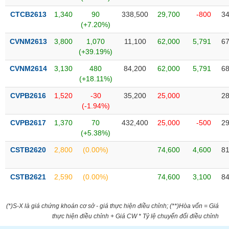
VỤ
CTCB2613
1,340
90
338,500
29,700
-800
34
TRUYỀN
(+7.20%)
THÔNG
CVNM2613
3,800
1,070
11,100
62,000
5,791
67
(+39.19%)
CVNM2614
3,130
480
84,200
62,000
5,791
68
TIỆN
(+18.11%)
ÍCH
CVPB2616
1,520
-30
35,200
25,000
28
(-1.94%)
CVPB2617
1,370
70
432,400
25,000
-500
29
(+5.38%)
BẤT
ĐỘNG
CSTB2620
2,800
(0.00%)
74,600
4,600
81
SẢN
CSTB2621
2,590
(0.00%)
74,600
3,100
84
Mã
chứng
khoán
(*)S-X là giá chứng khoán cơ sở - giá thực hiện điều chỉnh; (**)Hòa vốn = Giá
(-)
thực hiện điều chỉnh + Giá CW * Tỷ lệ chuyển đổi điều chỉnh