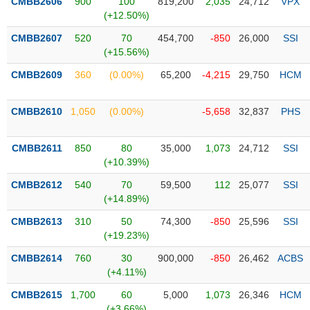
PHIẾU
CMBB2606
900
100
819,200
2,035
24,712
VPX
Hủy
(+12.50%)
niêm
yết
CMBB2607
520
70
454,700
-850
26,000
SSI
(+15.56%)
Theo
CÔNG
dõi
CMBB2609
360
(0.00%)
65,200
-4,215
29,750
HCM
CỤ
đặc
ĐẦU
biệt
TƯ
CMBB2610
1,050
(0.00%)
-5,658
32,837
PHS
Không
được
CMBB2611
850
80
35,000
1,073
24,712
SSI
ký
XUẤT
(+10.39%)
quỹ
DỮ
LIỆU
CMBB2612
540
70
59,500
112
25,077
SSI
Danh
(+14.89%)
mục
ETF
CMBB2613
310
50
74,300
-850
25,596
SSI
TIN
(+19.23%)
Cổ
MỚI
phiếu
CMBB2614
760
30
900,000
-850
26,462
ACBS
chi
(+4.11%)
Ngành
tiết
(-)
CMBB2615
1,700
60
5,000
1,073
26,346
HCM
(+3.66%)