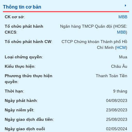
Tất cả
Cổ phiếu
Chỉ số
Chứng chỉ quỹ
Chứng q
Thông tin cơ bản
CK cơ sở
:
MBB
Lãnh
đạo
Tổ chức phát hành
Ngân hàng TMCP Quân đội (HOSE:
(-)
CKCS
:
MBB
)
Tất cả
Người nội bộ
Người liên quan
Cổ đông lớn
Tổ chức phát hành CW
:
CTCP Chứng khoán Thành phố Hồ
Chí Minh (
HCM
)
Tin
Loại chứng quyền
:
Mua
tức
(-)
Kiểu thực hiện
:
Châu Âu
Phương thức thực hiện
Thanh Toán Tiền
quyền
:
Bài
viết
Thời hạn
:
9 tháng
của
tác
Ngày phát hành
:
04/08/2023
giả
(-)
Ngày niêm yết
:
23/08/2023
Ngày giao dịch đầu tiên
:
25/08/2023
Báo
Ngày giao dịch cuối
02/05/2024
cáo