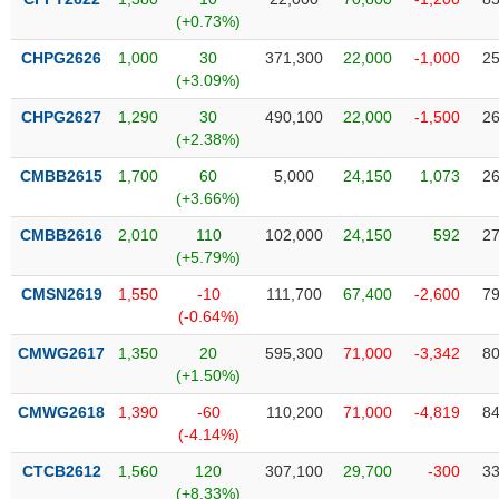
SÓC
(+0.73%)
SỨC
KHỎE
CHPG2626
1,000
30
371,300
22,000
-1,000
25
(+3.09%)
CHPG2627
1,290
30
490,100
22,000
-1,500
26
(+2.38%)
TÀI
CMBB2615
1,700
60
5,000
24,150
1,073
26
CHÍNH
(+3.66%)
CMBB2616
2,010
110
102,000
24,150
592
27
(+5.79%)
CMSN2619
1,550
-10
111,700
67,400
-2,600
79
CÔNG
(-0.64%)
NGHỆ
THÔNG
CMWG2617
1,350
20
595,300
71,000
-3,342
80
TIN
(+1.50%)
CMWG2618
1,390
-60
110,200
71,000
-4,819
84
(-4.14%)
CTCB2612
1,560
120
307,100
29,700
-300
33
DỊCH
(+8.33%)