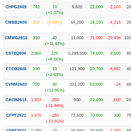
liệu
CHPG2609
740
10
6,600
22,000
-2,100
26
(+1.37%)
Tâm
CMBB2609
360
(0.00%)
65,200
24,150
-4,215
29
lý
TIÊU
thị
DÙNG
trường
KHÔNG
CMWG2610
390
40
11,000
71,000
-29,436
103
THIẾT
(+11.43%)
YẾU
CSTB2606
2,950
220
1,299,500
74,600
8,600
80
(+8.06%)
CTCB2606
390
10
121,900
29,700
-8,987
40
(+2.63%)
TIÊU
CVNM2603
790
90
331,200
62,000
-24
68
DÙNG
(+12.86%)
THIẾT
YẾU
CACB2614
1,910
-260
900
22,400
-600
24
(-11.98%)
CFPT2621
1,470
-180
73,500
70,800
300
79
(-10.91%)
CHĂM
CFPT2622
1,380
10
22,000
70,800
-1,200
83