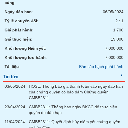
phân
cùng
:
tích
(-)
Ngày đáo hạn
:
06/05/2024
Tỷ lệ chuyển đổi
:
2 : 1
Thuật
Giá phát hành
:
1,700
ngữ
(-)
Giá thực hiện
:
19,000
Khối lượng Niêm yết
:
7,000,000
Dịch
Khối lượng lưu hành
:
7,000,000
vụ
(-)
Tài liệu
:
Bản cáo bạch phát hành
Tin tức
Đào
03/05/2024
HOSE: Thông báo giá thanh toán vào ngày đáo hạn
tạo
của chứng quyền có bảo đảm Chứng quyền
CMBB2311
23/04/2024
CMBB2311: Thông báo ngày ĐKCC để thực hiện
quyền do đáo hạn
Sách
11/04/2024
CMBB2311: Quyết định hủy niêm yết chứng quyền
tài
có bảo đảm