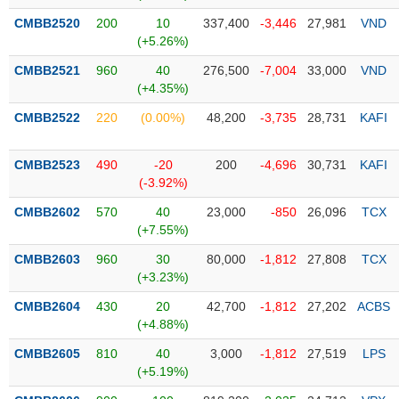
CMBB2520
200
10
337,400
-3,446
27,981
VND
Trạng
(+5.26%)
thái
NGÀNH
cổ
CMBB2521
960
40
276,500
-7,004
33,000
VND
phiếu
(+4.35%)
CMBB2522
220
(0.00%)
48,200
-3,735
28,731
KAFI
Quy
DOANH
mô
NGHIỆP
thị
CMBB2523
490
-20
200
-4,696
30,731
KAFI
trường
(-3.92%)
Niêm
CMBB2602
570
40
23,000
-850
26,096
TCX
CỔ
yết
(+7.55%)
PHIẾU
Niêm
CMBB2603
960
30
80,000
-1,812
27,808
TCX
yết
(+3.23%)
mới
PHÁI
CMBB2604
430
20
42,700
-1,812
27,202
ACBS
Niêm
SINH
(+4.88%)
yết
CMBB2605
810
40
3,000
-1,812
27,519
LPS
bổ
(+5.19%)
sung
TRÁI