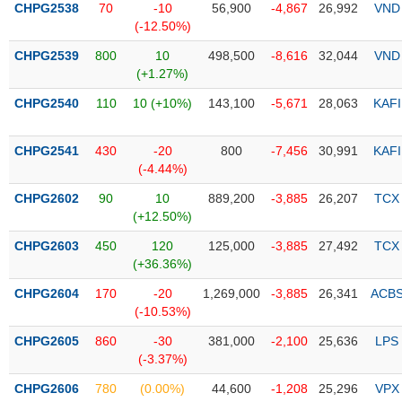
CHPG2538
70
-10
56,900
-4,867
26,992
VND
(-12.50%)
Trạng
thái
CHPG2539
800
10
498,500
-8,616
32,044
VND
NGÀNH
cổ
(+1.27%)
phiếu
CHPG2540
110
10 (+10%)
143,100
-5,671
28,063
KAFI
Quy
DOANH
mô
CHPG2541
430
-20
800
-7,456
30,991
KAFI
NGHIỆP
thị
(-4.44%)
trường
CHPG2602
90
10
889,200
-3,885
26,207
TCX
Niêm
(+12.50%)
CỔ
yết
PHIẾU
CHPG2603
450
120
125,000
-3,885
27,492
TCX
Niêm
(+36.36%)
yết
mới
CHPG2604
170
-20
1,269,000
-3,885
26,341
ACB
PHÁI
(-10.53%)
Niêm
SINH
yết
CHPG2605
860
-30
381,000
-2,100
25,636
LPS
bổ
(-3.37%)
sung
TRÁI
CHPG2606
780
(0.00%)
44,600
-1,208
25,296
VPX