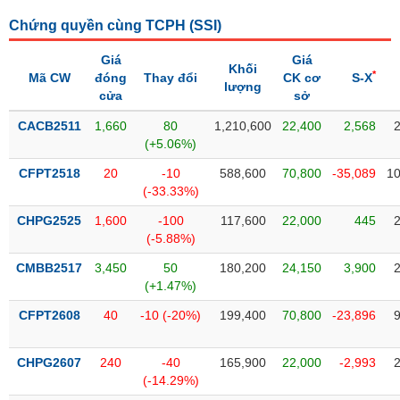
SÓC
SỨC
Chứng quyền cùng TCPH (
SSI
)
KHỎE
Giá
Giá
Khối
*
Mã CW
đóng
Thay đổi
CK cơ
S-X
lượng
cửa
sở
CACB2511
1,660
80
1,210,600
22,400
2,568
TÀI
(+5.06%)
CHÍNH
CFPT2518
20
-10
588,600
70,800
-35,089
10
(-33.33%)
CHPG2525
1,600
-100
117,600
22,000
445
(-5.88%)
CÔNG
NGHỆ
CMBB2517
3,450
50
180,200
24,150
3,900
THÔNG
(+1.47%)
TIN
CFPT2608
40
-10 (-20%)
199,400
70,800
-23,896
CHPG2607
240
-40
165,900
22,000
-2,993
(-14.29%)
DỊCH