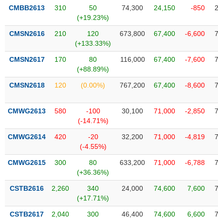
phân
CMBB2613
310
50
74,300
24,150
-850
tích
(+19.23%)
(-)
CMSN2616
210
120
673,800
67,400
-6,600
(+133.33%)
Thuật
ngữ
CMSN2617
170
80
116,000
67,400
-7,600
(-)
(+88.89%)
CMSN2618
120
(0.00%)
767,200
67,400
-8,600
Dịch
vụ
CMWG2613
580
-100
30,100
71,000
-2,850
(-)
(-14.71%)
CMWG2614
420
-20
32,200
71,000
-4,819
Đào
(-4.55%)
tạo
CMWG2615
300
80
633,200
71,000
-6,788
(+36.36%)
CSTB2616
2,260
340
24,000
74,600
7,600
(+17.71%)
Sách
tài
CSTB2617
2,040
300
46,400
74,600
6,600