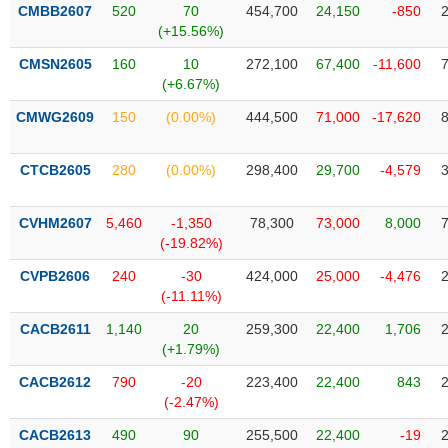
VỤ
CMBB2607
520
70
454,700
24,150
-850
TRUYỀN
(+15.56%)
THÔNG
CMSN2605
160
10
272,100
67,400
-11,600
(+6.67%)
CMWG2609
150
(0.00%)
444,500
71,000
-17,620
TIỆN
CTCB2605
280
(0.00%)
298,400
29,700
-4,579
ÍCH
CVHM2607
5,460
-1,350
78,300
73,000
8,000
(-19.82%)
BẤT
CVPB2606
240
-30
424,000
25,000
-4,476
ĐỘNG
(-11.11%)
SẢN
CACB2611
1,140
20
259,300
22,400
1,706
(+1.79%)
Mã
chứng
CACB2612
790
-20
223,400
22,400
843
khoán
(-2.47%)
(-)
CACB2613
490
90
255,500
22,400
-19