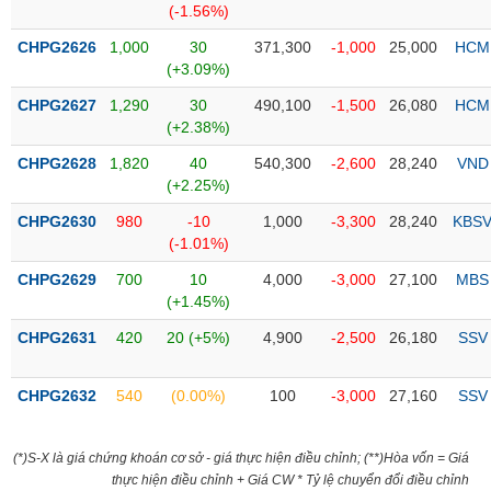
(-1.56%)
liệu
CHPG2626
1,000
30
371,300
-1,000
25,000
HCM
Tâm
(+3.09%)
lý
TIÊU
CHPG2627
1,290
30
490,100
-1,500
26,080
HCM
thị
DÙNG
(+2.38%)
trường
KHÔNG
THIẾT
CHPG2628
1,820
40
540,300
-2,600
28,240
VND
YẾU
(+2.25%)
CHPG2630
980
-10
1,000
-3,300
28,240
KBS
(-1.01%)
CHPG2629
700
10
4,000
-3,000
27,100
MBS
TIÊU
(+1.45%)
DÙNG
CHPG2631
420
20 (+5%)
4,900
-2,500
26,180
SSV
THIẾT
YẾU
CHPG2632
540
(0.00%)
100
-3,000
27,160
SSV
(*)S-X là giá chứng khoán cơ sở - giá thực hiện điều chỉnh; (**)Hòa vốn = Giá
CHĂM
thực hiện điều chỉnh + Giá CW * Tỷ lệ chuyển đổi điều chỉnh