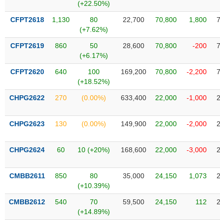
Tất cả
Cổ phiếu
Chỉ số
Chứng chỉ quỹ
Chứng q
(+22.50%)
CFPT2618
1,130
80
22,700
70,800
1,800
Lãnh
(+7.62%)
đạo
(-)
CFPT2619
860
50
28,600
70,800
-200
(+6.17%)
Tất cả
Người nội bộ
Người liên quan
Cổ đông lớn
CFPT2620
640
100
169,200
70,800
-2,200
(+18.52%)
Tin
CHPG2622
270
(0.00%)
633,400
22,000
-1,000
tức
(-)
CHPG2623
130
(0.00%)
149,900
22,000
-2,000
Bài
viết
CHPG2624
60
10 (+20%)
168,600
22,000
-3,000
của
tác
giả
CMBB2611
850
80
35,000
24,150
1,073
(-)
(+10.39%)
CMBB2612
540
70
59,500
24,150
112
Báo
(+14.89%)
cáo