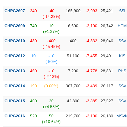
PHIẾU
Hủy
niêm
CHPG2607
240
-40
165,900
-2,993
25,421
SSI
yết
(-14.29%)
Theo
CHPG2609
740
10
6,600
-2,100
26,742
HCM
CÔNG
dõi
(+1.37%)
CỤ
đặc
ĐẦU
biệt
CHPG2610
480
-400
400
-4,332
28,046
SSV
TƯ
(-45.45%)
Không
được
CHPG2612
10
-10
51,100
-7,455
29,491
KIS
ký
(-50%)
XUẤT
quỹ
DỮ
CHPG2613
460
-10
7,200
-4,778
28,831
PHS
LIỆU
Danh
(-2.13%)
mục
CHPG2614
190
(0.00%)
367,700
-3,439
26,117
SSV
ETF
TIN
Cổ
MỚI
CHPG2615
460
20
42,800
-3,885
27,527
SSV
phiếu
(+4.55%)
chi
Ngành
CHPG2616
520
50
219,700
-2,100
26,180
MSV
tiết
(-)
(+10.64%)