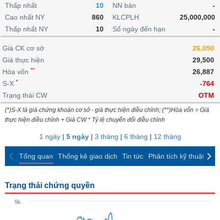
khoản
lai
Thấp nhất
10
NN bán
-
dịch
lỗ
Phân
Vĩ
Thống
Định
Cao nhất NY
860
KLCPLH
25,000,000
tích
mô
BẤT
Chứng
IR
Giao
kê
Chứng
giá
Thấp nhất NY
kỹ
10
Số ngày đến hạn
-
ĐỘNG
quyền
Awards
dịch
giao
quyền
thuật
SẢN
Nước
nội
dịch
Trái
Giá CK cơ sở
26,050
ngoài
Tổng
bộ
Bảng
phiếu
Giá thực hiện
29,500
Tin
quan
giá
Đào
doanh
Tự
**
Niên
tức
Hòa vốn
26,887
TÀI
trực
tạo
nghiệp
doanh
Thống
giám
*
S-X
-764
CHÍNH
tuyến
kê
Top
Trạng thái CW
OTM
Tài
giao
Bộ
cổ
liệu
(*)S-X là giá chứng khoán cơ sở - giá thực hiện điều chỉnh; (**)Hòa vốn = Giá
dịch
Dịch
lọc
phiếu
cổ
HÀNG
thực hiện điều chỉnh + Giá CW * Tỷ lệ chuyển đổi điều chỉnh
vụ
cổ
Định
đông
HÓA
Bản
phiếu
1 ngày
|
5 ngày
|
3 tháng
|
6 tháng
|
12 tháng
giá
đồ
So
ngành
Tổng quan
Thống kê giao dịch
Tin tức
Phân tích kỹ thuật
CK
sánh
KINH
cổ
Thống
TẾ
phiếu
kê
Trạng thái chứng quyền
giao
Báo
dịch
5k
cáo
THẾ
phân
GIỚI