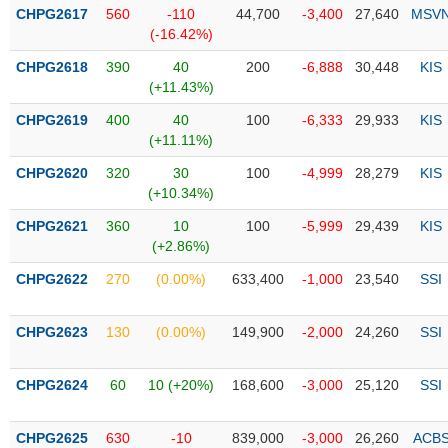
Tổng
VS-
CHPG2617
560
-110
44,700
-3,400
27,640
MSV
quan
SECTOR
(-16.42%)
Giao
CHPG2618
390
40
200
-6,888
30,448
KIS
dịch
(+11.43%)
Tài
CHPG2619
400
40
100
-6,333
29,933
KIS
chính
(+11.11%)
NĂNG
Phân
LƯỢNG
CHPG2620
320
30
100
-4,999
28,279
KIS
tích
(+10.34%)
kỹ
thuật
CHPG2621
360
10
100
-5,999
29,439
KIS
(+2.86%)
Hồ
NGUYÊN
sơ
CHPG2622
270
(0.00%)
633,400
-1,000
23,540
SSI
VẬT
doanh
LIỆU
nghiệp
CHPG2623
130
(0.00%)
149,900
-2,000
24,260
SSI
Tin
tức
CHPG2624
60
10 (+20%)
168,600
-3,000
25,120
SSI
sự
CÔNG
kiện
NGHIỆP
CHPG2625
630
-10
839,000
-3,000
26,260
ACB
Tài