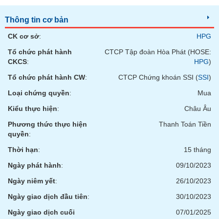
tài
chính
Thông tin cơ bản
CK cơ sở
:
HPG
Tổ chức phát hành
CTCP Tập đoàn Hòa Phát (HOSE:
CKCS
:
HPG
)
Tổ chức phát hành CW
:
CTCP Chứng khoán SSI (
SSI
)
Loại chứng quyền
:
Mua
Kiểu thực hiện
:
Châu Âu
Phương thức thực hiện
Thanh Toán Tiền
quyền
:
Thời hạn
:
15 tháng
Ngày phát hành
:
09/10/2023
Ngày niêm yết
:
26/10/2023
Ngày giao dịch đầu tiên
:
30/10/2023
Ngày giao dịch cuối
07/01/2025