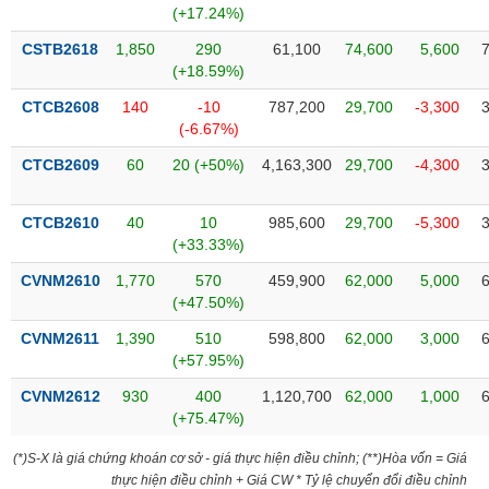
chính
(+17.24%)
CSTB2618
1,850
290
61,100
74,600
5,600
(+18.59%)
CTCB2608
140
-10
787,200
29,700
-3,300
Công
(-6.67%)
cụ
đầu
CTCB2609
60
20 (+50%)
4,163,300
29,700
-4,300
tư
CTCB2610
40
10
985,600
29,700
-5,300
(+33.33%)
Truyền
CVNM2610
1,770
570
459,900
62,000
5,000
thông
(+47.50%)
tài
CVNM2611
1,390
510
598,800
62,000
3,000
chính
(+57.95%)
CVNM2612
930
400
1,120,700
62,000
1,000
(+75.47%)
Dữ
(*)S-X là giá chứng khoán cơ sở - giá thực hiện điều chỉnh; (**)Hòa vốn = Giá
liệu
thực hiện điều chỉnh + Giá CW * Tỷ lệ chuyển đổi điều chỉnh