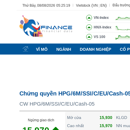
(
)
Đấu trườn
Thứ Bảy, 08/08/2026
05:25:20
Vietstock
VN
|
EN
VN-Index
HNX-Index
VS 100
Tất cả
Tính năng
Ngành
Mã chứng khoán
Lãnh đạ
VĨ MÔ
NGÀNH
DOANH NGHIỆP
CỔ P
Tính năng
(-)
VIETSTOCK
CHỨNG KHOÁN
DOANH NGHIỆP
Chứng quyền HPG/6M/SSI/C/EU/Cash-0
BẤT ĐỘNG SẢN
CW HPG/6M/SSI/C/EU/Cash-05
TÀI CHÍNH
HÀNG HÓA
Mở cửa
15,930
KLGD
Ngừng giao dịch
KINH TẾ
Cao nhất
15,970
NN mu