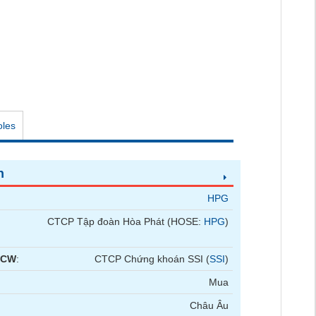
oles
n
HPG
CTCP Tập đoàn Hòa Phát (HOSE:
HPG
)
 CW
:
CTCP Chứng khoán SSI (
SSI
)
Mua
Châu Âu