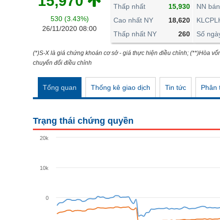
15,970
THẾ GIỚI
Thấp nhất
15,930
NN bán
530 (3.43%)
ĐÔNG DƯƠNG
Cao nhất NY
18,620
KLCPL
26/11/2020 08:00
Thấp nhất NY
260
Số ngà
TÀI CHÍNH CÁ NHÂN
PHÂN TÍCH
(*)S-X là giá chứng khoán cơ sở - giá thực hiện điều chỉnh; (**)Hòa vố
chuyển đổi điều chỉnh
Ngành
(-)
Tổng quan
Thống kê giao dịch
Tin tức
Phân t
VS-SECTOR
NĂNG LƯỢNG
Trạng thái chứng quyền
NGUYÊN VẬT LIỆU
20k
CÔNG NGHIỆP
TIÊU DÙNG KHÔNG THIẾT YẾU
10k
TIÊU DÙNG THIẾT YẾU
0
CHĂM SÓC SỨC KHỎE