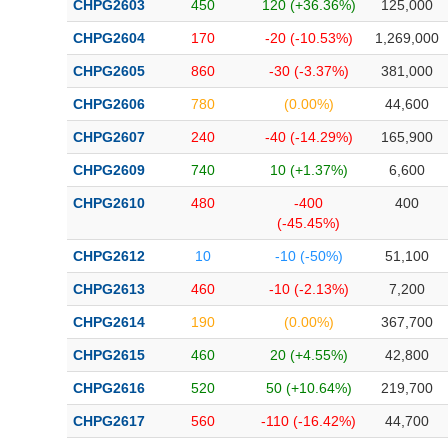
CHPG2603
450
120 (+36.36%)
125,000
Bài viết của tác giả
(-)
CHPG2604
170
-20 (-10.53%)
1,269,000
CHPG2605
860
-30 (-3.37%)
381,000
Báo cáo phân tích
(-)
CHPG2606
780
(0.00%)
44,600
CHPG2607
240
-40 (-14.29%)
165,900
Thuật ngữ
(-)
CHPG2609
740
10 (+1.37%)
6,600
Dịch vụ
(-)
CHPG2610
480
-400
400
(-45.45%)
Đào tạo
CHPG2612
10
-10 (-50%)
51,100
Sách tài chính
CHPG2613
460
-10 (-2.13%)
7,200
Công cụ đầu tư
CHPG2614
190
(0.00%)
367,700
CHPG2615
460
20 (+4.55%)
42,800
Truyền thông tài chính
CHPG2616
520
50 (+10.64%)
219,700
Dữ liệu tài chính
CHPG2617
560
-110 (-16.42%)
44,700