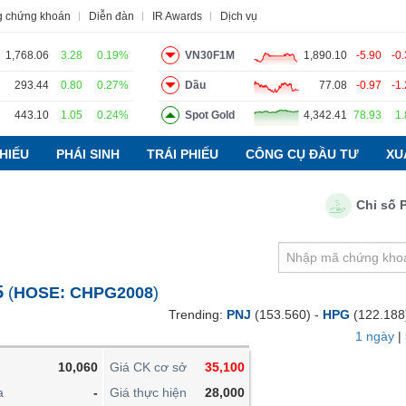
g chứng khoán
Diễn đàn
IR Awards
Dịch vụ
1,768.06
3.28
0.19%
VN30F1M
1,890.10
-5.90
-0
293.44
0.80
0.27%
Dầu
77.08
-0.97
-1
443.10
1.05
0.24%
Spot Gold
4,342.41
78.93
1
o
Tin tức
Báo cáo phân tích
Thuật ngữ
Dịch vụ
HIẾU
PHÁI SINH
TRÁI PHIẾU
CÔNG CỤ ĐẦU TƯ
XU
Chỉ số PMI n
VIETSTOCKFINANCE
VĨ MÔ
NGÀNH
5
(
HOSE:
CHPG2008
)
DOANH NGHIỆP
Trending:
PNJ
(153.560) -
HPG
(122.188
CỔ PHIẾU
1 ngày
|
PHÁI SINH
10,060
Giá CK cơ sở
35,100
TRÁI PHIẾU
a
-
Giá thực hiện
28,000