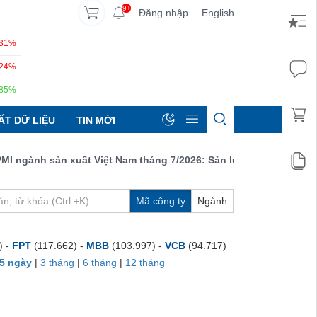
9+
Đăng nhập
English
|
.31%
.24%
.85%
ẤT DỮ LIỆU
TIN MỚI
gành sản xuất Việt Nam tháng 7/2026: Sản lượng, số lượng đơn đặ
Mã công ty
Ngành
) -
FPT
(117.662) -
MBB
(103.997) -
VCB
(94.717)
5 ngày
|
3 tháng
|
6 tháng
|
12 tháng