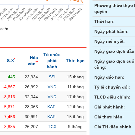
Phương thức thực 
27/10/2020
9/2020
08/11/2020
29/09/2020
18/11/2020
11/10/2020
21/10/2020
0
02/11/2020
23/09/2020
12/11/2020
05/10/2020
24/11/2020
15/10/2020
quyền
:
Thời hạn
:
ice*n
Ngày phát hành
:
Ngày niêm yết
:
Ngày giao dịch đầu 
Tổ chức
Hòa
*
S-X
phát
Thời hạn
Ngày giao dịch cuố
**
vốn
hành
cùng
:
445
23,934
SSI
15 tháng
ền
Hợp đồng tương lai
Trái phiếu
Ngày đáo hạn
:
-4,867
26,992
VND
11 tháng
Tỷ lệ chuyển đổi
:
-8,616
32,044
VND
17 tháng
TLCĐ điều chỉnh
:
-5,671
28,063
KAFI
12 tháng
Giá phát hành
:
-7,456
30,991
KAFI
15 tháng
Giá thực hiện
:
-3,885
26,207
TCX
9 tháng
Giá TH điều chỉnh
: