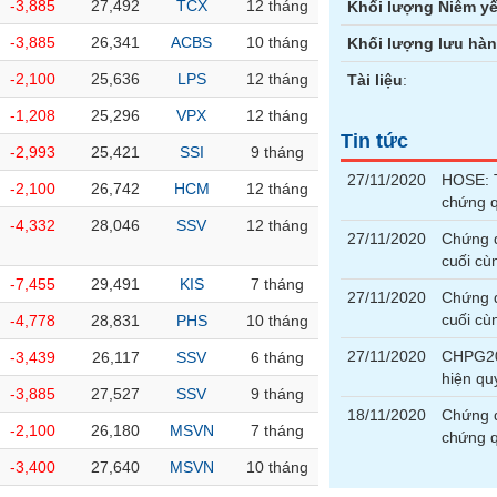
-3,885
27,492
TCX
12 tháng
Khối lượng Niêm yế
-3,885
26,341
ACBS
10 tháng
Khối lượng lưu hà
-2,100
25,636
LPS
12 tháng
Tài liệu
:
-1,208
25,296
VPX
12 tháng
Tin tức
-2,993
25,421
SSI
9 tháng
27/11/2020
HOSE: T
-2,100
26,742
HCM
12 tháng
chứng 
-4,332
28,046
SSV
12 tháng
27/11/2020
Chứng 
cuối cù
-7,455
29,491
KIS
7 tháng
27/11/2020
Chứng 
cuối cù
-4,778
28,831
PHS
10 tháng
27/11/2020
CHPG200
-3,439
26,117
SSV
6 tháng
hiện q
-3,885
27,527
SSV
9 tháng
18/11/2020
Chứng q
-2,100
26,180
MSVN
7 tháng
chứng 
-3,400
27,640
MSVN
10 tháng