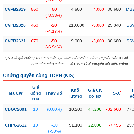
Tổng
VS-
quan
SECTOR
CVPB2619
550
-50
4,500
-4,000
30,650
MB
(-8.33%)
Giao
dịch
CVPB2620
460
-20
219,600
-3,000
29,840
SS
(-4.17%)
Tài
chính
CVPB2621
670
-50
9,000
-3,000
30,680
SS
NĂNG
(-6.94%)
Phân
LƯỢNG
tích
(*)S-X là giá chứng khoán cơ sở - giá thực hiện điều chỉnh; (**)Hòa vốn = Giá
kỹ
thực hiện điều chỉnh + Giá CW * Tỷ lệ chuyển đổi điều chỉnh
thuật
Chứng quyền cùng TCPH (
KIS
)
Hồ
NGUYÊN
sơ
VẬT
Giá
doanh
Khối
Giá CK
LIỆU
*
Mã CW
đóng
Thay đổi
S-X
nghiệp
lượng
cơ sở
v
cửa
Tin
CDGC2601
10
(0.00%)
10,200
44,200
-32,668
77,
tức
sự
CÔNG
kiện
CHPG2612
10
-10
51,100
22,000
-7,455
29,
NGHIỆP
(-50%)
Tài