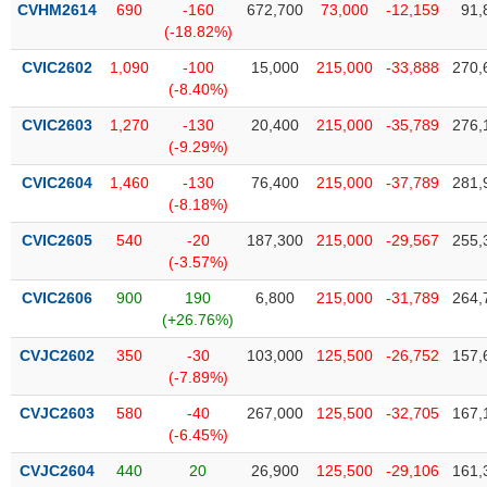
chính
CVHM2614
690
-160
672,700
73,000
-12,159
91,
(-18.82%)
CVIC2602
1,090
-100
15,000
215,000
-33,888
270,
(-8.40%)
Công
CVIC2603
1,270
-130
20,400
215,000
-35,789
276,
cụ
(-9.29%)
đầu
tư
CVIC2604
1,460
-130
76,400
215,000
-37,789
281,
(-8.18%)
CVIC2605
540
-20
187,300
215,000
-29,567
255,
(-3.57%)
Truyền
CVIC2606
900
190
6,800
215,000
-31,789
264,
thông
(+26.76%)
tài
chính
CVJC2602
350
-30
103,000
125,500
-26,752
157,
(-7.89%)
CVJC2603
580
-40
267,000
125,500
-32,705
167,
(-6.45%)
Dữ
liệu
CVJC2604
440
20
26,900
125,500
-29,106
161,