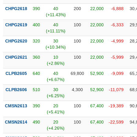
VỤ
CHPG2618
390
40
200
22,000
-6,888
30,
TRUYỀN
(+11.43%)
THÔNG
CHPG2619
400
40
100
22,000
-6,333
29,
(+11.11%)
CHPG2620
320
30
100
22,000
-4,999
28,
TIỆN
(+10.34%)
ÍCH
CHPG2621
360
10
100
22,000
-5,999
29,
(+2.86%)
CLPB2605
640
40
69,800
52,900
-9,099
65,
(+6.67%)
BẤT
ĐỘNG
CLPB2606
510
30
4,300
52,900
-11,079
68,
(+6.25%)
SẢN
CMSN2613
390
20
100
67,400
-19,389
90,
Mã
(+5.41%)
chứng
khoán
CMSN2614
490
20
100
67,400
-22,599
94,
(-)
(+4.26%)