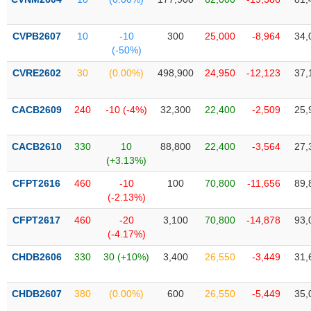
SÓC
SỨC
KHỎE
CVPB2607
10
-10
300
25,000
-8,964
34,
(-50%)
CVRE2602
30
(0.00%)
498,900
24,950
-12,123
37,
TÀI
CACB2609
240
-10 (-4%)
32,300
22,400
-2,509
25,
CHÍNH
CACB2610
330
10
88,800
22,400
-3,564
27,
(+3.13%)
CFPT2616
460
-10
100
70,800
-11,656
89,
CÔNG
(-2.13%)
NGHỆ
THÔNG
CFPT2617
460
-20
3,100
70,800
-14,878
93,
TIN
(-4.17%)
CHDB2606
330
30 (+10%)
3,400
26,550
-3,449
31,
CHDB2607
380
(0.00%)
600
26,550
-5,449
35,
DỊCH