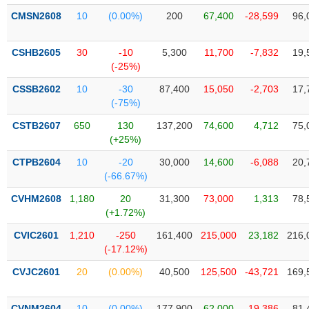
liệu
CMSN2608
10
(0.00%)
200
67,400
-28,599
96,
Tâm
CSHB2605
30
-10
5,300
11,700
-7,832
19,
lý
TIÊU
(-25%)
thị
DÙNG
trường
KHÔNG
CSSB2602
10
-30
87,400
15,050
-2,703
17,
THIẾT
(-75%)
YẾU
CSTB2607
650
130
137,200
74,600
4,712
75,
(+25%)
CTPB2604
10
-20
30,000
14,600
-6,088
20,
(-66.67%)
TIÊU
CVHM2608
1,180
20
31,300
73,000
1,313
78,
DÙNG
(+1.72%)
THIẾT
YẾU
CVIC2601
1,210
-250
161,400
215,000
23,182
216,
(-17.12%)
CVJC2601
20
(0.00%)
40,500
125,500
-43,721
169,
CHĂM
CVNM2604
10
(0.00%)
177,900
62,000
-19,386
81,