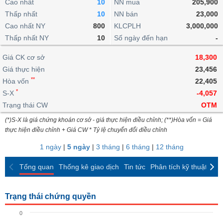
khoản
Cao nhất
10
NN mua
205,900
lai
dịch
lỗ
Phân
Vĩ
Thấp nhất
Thống
10
NN bán
23,000
Định
tích
mô
BẤT
Chứng
IR
Giao
kê
Chứng
Cao nhất NY
800
KLCPLH
3,000,000
giá
kỹ
ĐỘNG
quyền
Awards
dịch
giao
quyền
Thấp nhất NY
10
Số ngày đến hạn
-
thuật
SẢN
Nước
nội
dịch
Trái
ngoài
Tổng
bộ
Bảng
Giá CK cơ sở
phiếu
18,300
Tin
quan
giá
Đào
doanh
Giá thực hiện
23,456
Tự
Niên
tức
TÀI
trực
tạo
nghiệp
**
doanh
Hòa vốn
Thống
22,405
giám
CHÍNH
tuyến
kê
*
S-X
-4,057
Top
Tài
giao
Bộ
Trạng thái CW
OTM
cổ
liệu
dịch
Dịch
lọc
phiếu
cổ
(*)S-X là giá chứng khoán cơ sở - giá thực hiện điều chỉnh; (**)Hòa vốn = Giá
HÀNG
vụ
cổ
Định
đông
thực hiện điều chỉnh + Giá CW * Tỷ lệ chuyển đổi điều chỉnh
HÓA
Bản
phiếu
giá
đồ
1 ngày
|
5 ngày
|
3 tháng
|
6 tháng
|
12 tháng
So
ngành
sánh
KINH
Tổng quan
Thống kê giao dịch
Tin tức
Phân tích kỹ thuật
CK
cổ
Thống
TẾ
phiếu
kê
giao
Trạng thái chứng quyền
Báo
dịch
cáo
THẾ
0
phân
GIỚI