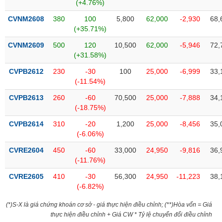
tài
(+4.76%)
chính
CVNM2608
380
100
5,800
62,000
-2,930
68,
(+35.71%)
CVNM2609
500
120
10,500
62,000
-5,946
72,
(+31.58%)
CVPB2612
230
-30
100
25,000
-6,999
33,
(-11.54%)
CVPB2613
260
-60
70,500
25,000
-7,888
34,
(-18.75%)
CVPB2614
310
-20
1,200
25,000
-8,456
35,
(-6.06%)
CVRE2604
450
-60
33,000
24,950
-9,816
36,
(-11.76%)
CVRE2605
410
-30
56,300
24,950
-11,223
38,
(-6.82%)
(*)S-X là giá chứng khoán cơ sở - giá thực hiện điều chỉnh; (**)Hòa vốn = Giá
thực hiện điều chỉnh + Giá CW * Tỷ lệ chuyển đổi điều chỉnh