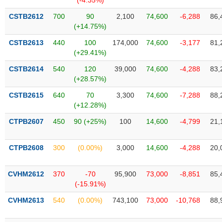
(-4.35%)
phân
tích
CSTB2612
700
90
2,100
74,600
-6,288
86,
(-)
(+14.75%)
CSTB2613
440
100
174,000
74,600
-3,177
81,
Thuật
(+29.41%)
ngữ
(-)
CSTB2614
540
120
39,000
74,600
-4,288
83,
(+28.57%)
CSTB2615
640
70
3,300
74,600
-7,288
88,
Dịch
(+12.28%)
vụ
(-)
CTPB2607
450
90 (+25%)
100
14,600
-4,799
21,
Đào
CTPB2608
300
(0.00%)
3,000
14,600
-4,288
20,
tạo
CVHM2612
370
-70
95,900
73,000
-8,851
85,
(-15.91%)
CVHM2613
540
(0.00%)
743,100
73,000
-10,768
88,
Sách
tài