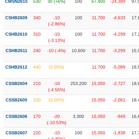
CMSN2615
530
30 (+6%)
100
67,400
-24,389
97,
Tất cả
Cổ phiếu
Chỉ số
Chứng chỉ quỹ
Chứng q
CSHB2609
340
-10
100
11,700
-4,633
17,
Lãnh
đạo
(-2.86%)
(-)
CSHB2610
310
-10
100
11,700
-4,299
17,
(-3.13%)
Tất cả
Người nội bộ
Người liên quan
Cổ đông lớn
CSHB2611
240
-10 (-4%)
10,600
11,700
-3,299
15,
Tin
tức
(-)
CSHB2612
440
(0.00%)
11,700
-5,089
18,
CSSB2604
210
-10
253,200
15,050
-2,727
18,
Bài
(-4.55%)
viết
của
CSSB2605
330
(0.00%)
15,050
-2,061
18,
tác
giả
(-)
CSSB2606
170
-20
3,300
15,050
-949
16,
(-10.53%)
Báo
CSSB2607
220
-10
100
15,050
-1,838
17,
cáo