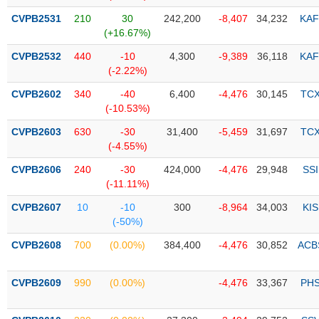
CVPB2531
210
30
242,200
-8,407
34,232
KAF
Trạng
(+16.67%)
thái
NGÀNH
cổ
CVPB2532
440
-10
4,300
-9,389
36,118
KAF
phiếu
(-2.22%)
CVPB2602
340
-40
6,400
-4,476
30,145
TC
Quy
(-10.53%)
DOANH
mô
NGHIỆP
thị
CVPB2603
630
-30
31,400
-5,459
31,697
TC
trường
(-4.55%)
Niêm
CVPB2606
240
-30
424,000
-4,476
29,948
SSI
CỔ
yết
(-11.11%)
PHIẾU
Niêm
CVPB2607
10
-10
300
-8,964
34,003
KIS
yết
(-50%)
mới
PHÁI
CVPB2608
700
(0.00%)
384,400
-4,476
30,852
ACB
Niêm
SINH
yết
CVPB2609
990
(0.00%)
-4,476
33,367
PH
bổ
sung
TRÁI