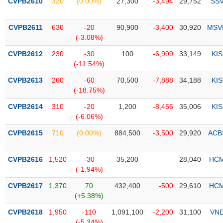
PHIẾU
CVPB2610
320
(0.00%)
27,300
-3,494
29,752
SS
Hủy
niêm
yết
CVPB2611
630
-20
90,900
-3,400
30,920
MSV
(-3.08%)
Theo
CÔNG
dõi
CVPB2612
230
-30
100
-6,999
33,149
KIS
CỤ
đặc
(-11.54%)
ĐẦU
biệt
TƯ
CVPB2613
260
-60
70,500
-7,888
34,188
KIS
Không
(-18.75%)
được
CVPB2614
310
-20
1,200
-8,456
35,006
KIS
ký
XUẤT
(-6.06%)
quỹ
DỮ
LIỆU
CVPB2615
710
(0.00%)
884,500
-3,500
29,920
ACB
Danh
mục
ETF
CVPB2616
1,520
-30
35,200
28,040
HC
TIN
(-1.94%)
Cổ
MỚI
phiếu
CVPB2617
1,370
70
432,400
-500
29,610
HC
chi
(+5.38%)
Ngành
tiết
(-)
CVPB2618
1,950
-110
1,091,100
-2,200
31,100
VN
(-5.34%)