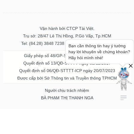
Vận hành bởi CTCP Tài Việt.
Trụ sở: 28/47 Lê Thị Hồng, P.Gò Vấp, Tp.HCM
Tel: (84.28) 3848 7238 - Fax: (84.28) 3848 7237
Bạn cần thông tin hay ý tưởng
hay lời khuyên về chứng khoán?
Giấy phép số 48/GP-STTTT ngày 04/11/2016
Hãy hỏi mình nhé!
Quyết định số 13/QĐ-STTTT ngày 02/11/2017
Quyết định số 06/QĐ-STTTT-ICP ngày 20/07/2023
Được cấp bởi Sở Thông tin và Truyền thông TPHCM
Người chịu trách nhiệm
BÀ PHẠM THỊ THANH NGA
Về chúng tôi
Quảng cáo & Dịch vụ
© Bản quyền thuộc về Vietstock