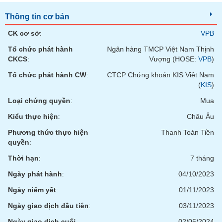
Thông tin cơ bản
CK cơ sở
:
VPB
Tổ chức phát hành
Ngân hàng TMCP Việt Nam Thịnh
CKCS
:
Vượng (HOSE:
VPB
)
Tổ chức phát hành CW
:
CTCP Chứng khoán KIS Việt Nam
(
KIS
)
Loại chứng quyền
:
Mua
Kiểu thực hiện
:
Châu Âu
Phương thức thực hiện
Thanh Toán Tiền
quyền
:
Thời hạn
:
7 tháng
Ngày phát hành
:
04/10/2023
Ngày niêm yết
:
01/11/2023
Ngày giao dịch đầu tiên
:
03/11/2023
Ngày giao dịch cuối
02/05/2024