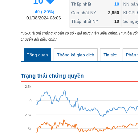
10
THẾ GIỚI
Thấp nhất
10
NN bán
-40 (-80%)
ĐÔNG DƯƠNG
Cao nhất NY
2,850
KLCPL
01/08/2024 08:06
Thấp nhất NY
10
Số ngà
TÀI CHÍNH CÁ NHÂN
PHÂN TÍCH
(*)S-X là giá chứng khoán cơ sở - giá thực hiện điều chỉnh; (**)Hòa vố
chuyển đổi điều chỉnh
Ngành
(-)
Tổng quan
Thống kê giao dịch
Tin tức
Phân t
VS-SECTOR
NĂNG LƯỢNG
Trạng thái chứng quyền
NGUYÊN VẬT LIỆU
2.5k
CÔNG NGHIỆP
0
TIÊU DÙNG KHÔNG THIẾT YẾU
TIÊU DÙNG THIẾT YẾU
-2.5k
CHĂM SÓC SỨC KHỎE
-5k