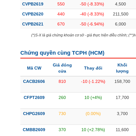
CVPB2619
550
-50 (-8.33%)
4,500
CVPB2620
440
-40 (-8.33%)
211,500
CVPB2621
670
-50 (-6.94%)
6,000
(*)S-X là giá chứng khoán cơ sở - giá thực hiện điều chỉnh; (**
Chứng quyền cùng TCPH (
HCM
)
Giá đóng
Khối
Mã CW
Thay đổi
cửa
lượng
CACB2606
810
-10 (-1.22%)
158,700
CFPT2609
260
10 (+4%)
17,700
CHPG2609
730
(0.00%)
3,700
CMBB2609
370
10 (+2.78%)
11,600