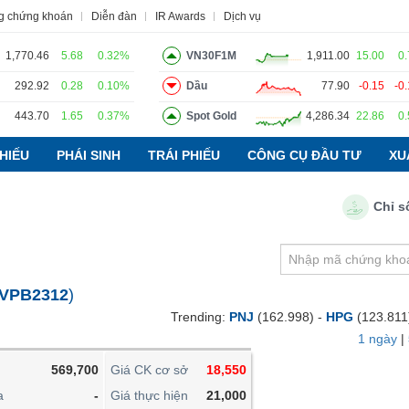
g chứng khoán
Diễn đàn
IR Awards
Dịch vụ
1,770.46
5.68
0.32%
VN30F1M
1,911.00
15.00
0
292.92
0.28
0.10%
Dầu
77.90
-0.15
-0
443.70
1.65
0.37%
Spot Gold
4,286.34
22.86
0
o
Tin tức
Báo cáo phân tích
Thuật ngữ
Dịch vụ
HIẾU
PHÁI SINH
TRÁI PHIẾU
CÔNG CỤ ĐẦU TƯ
XU
Chỉ số PMI
VIETSTOCKFINANCE
VĨ MÔ
NGÀNH
VPB2312
)
DOANH NGHIỆP
Trending:
PNJ
(162.998) -
HPG
(123.811
CỔ PHIẾU
1 ngày
|
PHÁI SINH
569,700
Giá CK cơ sở
18,550
TRÁI PHIẾU
a
-
Giá thực hiện
21,000