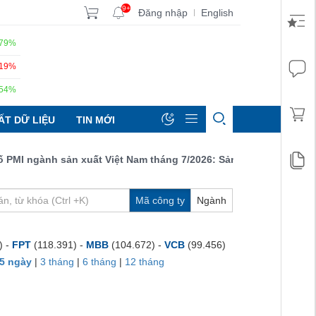
9+
Đăng nhập
English
|
.79%
.19%
.54%
ẤT DỮ LIỆU
TIN MỚI
 ngành sản xuất Việt Nam tháng 7/2026: Sản lượng, số lượng đơn
Mã công ty
Ngành
) -
FPT
(118.391) -
MBB
(104.672) -
VCB
(99.456)
5 ngày
|
3 tháng
|
6 tháng
|
12 tháng