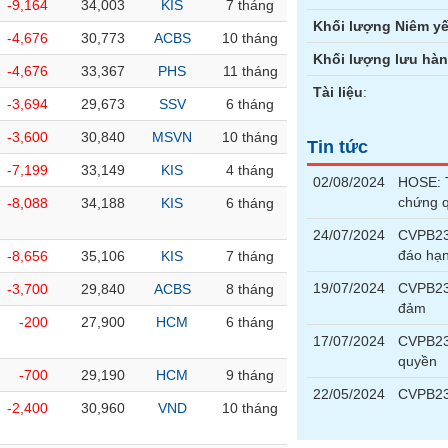
-9,164
34,003
KIS
7 tháng
Khối lượng Niêm yế
-4,676
30,773
ACBS
10 tháng
Khối lượng lưu hà
-4,676
33,367
PHS
11 tháng
Tài liệu
:
-3,694
29,673
SSV
6 tháng
-3,600
30,840
MSVN
10 tháng
Tin tức
-7,199
33,149
KIS
4 tháng
02/08/2024
HOSE: T
chứng 
-8,088
34,188
KIS
6 tháng
24/07/2024
CVPB23
đáo hạ
-8,656
35,106
KIS
7 tháng
19/07/2024
CVPB231
-3,700
29,840
ACBS
8 tháng
đảm
-200
27,900
HCM
6 tháng
17/07/2024
CVPB23
quyền
-700
29,190
HCM
9 tháng
22/05/2024
CVPB23
-2,400
30,960
VND
10 tháng