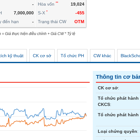
**
-
Hòa vốn
19,024
CÔNG CỤ ĐẦU TƯ
*
H
7,000,000
S-X
-455
XUẤT DỮ LIỆU
y đến hạn
-
Trạng thái CW
OTM
TIN MỚI
n = Giá thực hiện điều chỉnh + Giá CW * Tỷ lệ
ích kỹ thuật
CK cơ sở
Tổ chức PH
CW khác
BlackSch
Thông tin cơ bả
CK cơ sở
:
Tổ chức phát hành
CKCS
:
Tổ chức phát hành
Loại chứng quyền
: