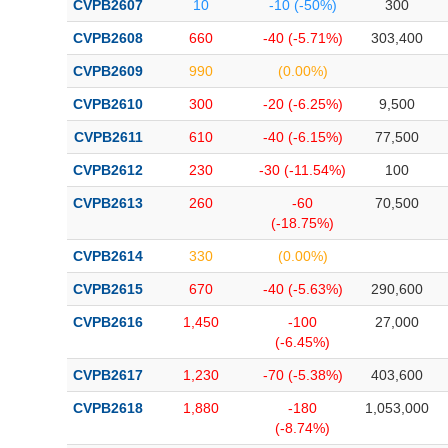
CVPB2607
10
-10 (-50%)
300
Bài viết của tác giả
(-)
CVPB2608
660
-40 (-5.71%)
303,400
CVPB2609
990
(0.00%)
Báo cáo phân tích
(-)
CVPB2610
300
-20 (-6.25%)
9,500
CVPB2611
610
-40 (-6.15%)
77,500
Thuật ngữ
(-)
CVPB2612
230
-30 (-11.54%)
100
Dịch vụ
(-)
CVPB2613
260
-60
70,500
(-18.75%)
Đào tạo
CVPB2614
330
(0.00%)
Sách tài chính
CVPB2615
670
-40 (-5.63%)
290,600
Công cụ đầu tư
CVPB2616
1,450
-100
27,000
(-6.45%)
Truyền thông tài chính
CVPB2617
1,230
-70 (-5.38%)
403,600
Dữ liệu tài chính
CVPB2618
1,880
-180
1,053,000
(-8.74%)