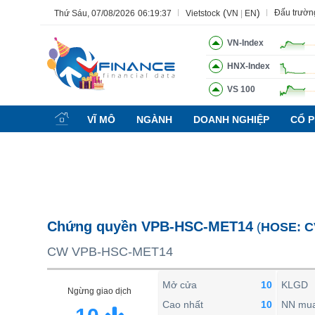
(
)
Đấu trườn
Thứ Sáu, 07/08/2026
06:19:38
Vietstock
VN
|
EN
VN-Index
HNX-Index
VS 100
Tất cả
Tính năng
Ngành
Mã chứng khoán
Lãnh đạ
VĨ MÔ
NGÀNH
DOANH NGHIỆP
CỔ P
Tính năng
(-)
VIETSTOCK
CHỨNG KHOÁN
DOANH NGHIỆP
Chứng quyền VPB-HSC-MET14
(
HOSE:
C
BẤT ĐỘNG SẢN
CW VPB-HSC-MET14
TÀI CHÍNH
HÀNG HÓA
Mở cửa
10
KLGD
Ngừng giao dịch
KINH TẾ
Cao nhất
10
NN mu