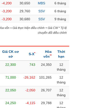
-4,200
30,650
MBS
6 tháng
-3,200
29,760
SSV
6 tháng
-3,200
30,680
SSV
9 tháng
)Hòa vốn = Giá thực hiện điều chỉnh + Giá CW * Tỷ lệ
chuyển đổi điều chỉnh
Giá CK cơ
Hòa
Thời
*
S-X
**
sở
vốn
hạn
22,300
743
24,350
12
tháng
71,000
-26,162
101,265
12
tháng
22,050
-2,050
26,707
12
tháng
24,250
-4,115
29,788
12
tháng