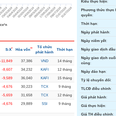
Kiểu thực hiện
:
03/2024
25/03/2024
04/04/2024
16/04/2024
02/05/2024
14/05/2024
26/05/2024
05/06/2024
17/06/2024
27/06/2024
09/07/2024
21/07/2024
31/07/2024
24
Phương thức thực 
quyền
:
Thời hạn
:
ice*n
Ngày phát hành
:
Ngày niêm yết
:
Tổ chức
*
**
Ngày giao dịch đầu 
S-X
Hòa vốn
Thời hạn
phát hành
Ngày giao dịch cuố
-11,849
37,386
VND
14 tháng
cùng
:
ền
Hợp đồng tương lai
Trái phiếu
-8,607
34,232
KAFI
12 tháng
Ngày đáo hạn
:
-9,589
36,040
KAFI
15 tháng
Tỷ lệ chuyển đổi
:
-4,676
30,223
TCX
9 tháng
TLCĐ điều chỉnh
:
-5,659
31,658
TCX
12 tháng
Giá phát hành
:
-4,676
29,889
SSI
9 tháng
Giá thực hiện
:
Giá TH điều chỉnh
: