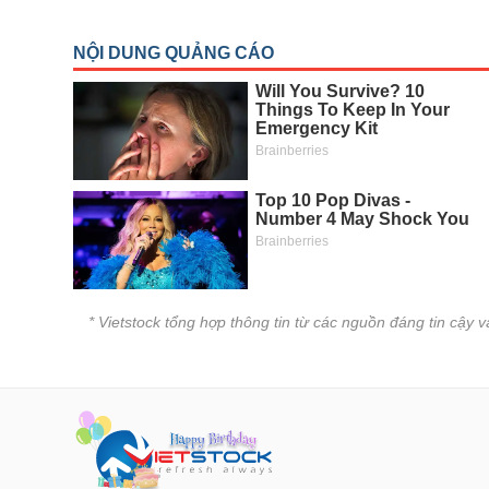
* Vietstock tổng hợp thông tin từ các nguồn đáng tin cậy 