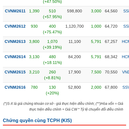
PHIẾU
Hủy
(+47.50%)
niêm
CVNM2611
1,390
510
598,800
3,000
64,560
SS
yết
(+57.95%)
Theo
CVNM2612
930
400
1,120,700
1,000
64,720
SS
CÔNG
dõi
(+75.47%)
CỤ
đặc
ĐẦU
biệt
CVNM2613
3,800
1,070
11,100
5,791
67,257
HC
TƯ
(+39.19%)
Không
được
CVNM2614
3,130
480
84,200
5,791
68,342
HC
ký
(+18.11%)
XUẤT
quỹ
DỮ
CVNM2615
3,210
260
17,900
7,500
70,550
VN
LIỆU
Danh
(+8.81%)
mục
CVNM2616
780
130
52,800
2,000
67,800
SS
ETF
(+20%)
TIN
Cổ
MỚI
(*)S-X là giá chứng khoán cơ sở - giá thực hiện điều chỉnh; (**)Hòa vốn = Giá
phiếu
thực hiện điều chỉnh + Giá CW * Tỷ lệ chuyển đổi điều chỉnh
chi
Ngành
tiết
(-)
Chứng quyền cùng TCPH (
KIS
)