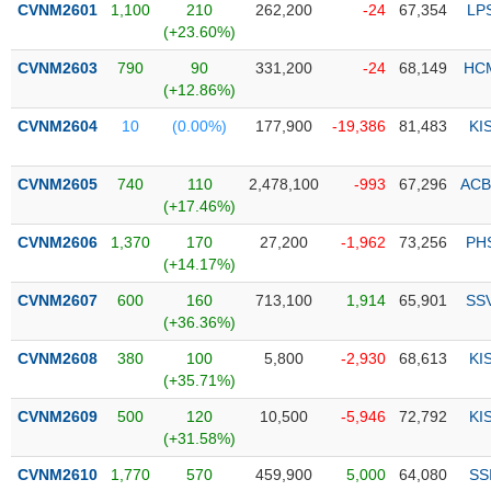
CVNM2601
1,100
210
262,200
-24
67,354
LP
(+23.60%)
Trạng
thái
CVNM2603
790
90
331,200
-24
68,149
HC
NGÀNH
cổ
(+12.86%)
phiếu
CVNM2604
10
(0.00%)
177,900
-19,386
81,483
KI
Quy
DOANH
mô
CVNM2605
740
110
2,478,100
-993
67,296
ACB
NGHIỆP
thị
(+17.46%)
trường
CVNM2606
1,370
170
27,200
-1,962
73,256
PH
Niêm
(+14.17%)
CỔ
yết
PHIẾU
CVNM2607
600
160
713,100
1,914
65,901
SS
Niêm
(+36.36%)
yết
mới
CVNM2608
380
100
5,800
-2,930
68,613
KI
PHÁI
(+35.71%)
Niêm
SINH
yết
CVNM2609
500
120
10,500
-5,946
72,792
KI
bổ
(+31.58%)
sung
TRÁI
CVNM2610
1,770
570
459,900
5,000
64,080
SS