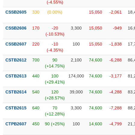
Tất cả
Cổ phiếu
Chỉ số
Chứng chỉ quỹ
Chứng q
(-4.55%)
CSSB2605
330
(0.00%)
15,050
-2,061
18,
Lãnh
đạo
(-)
CSSB2606
170
-20
3,300
15,050
-949
16,
(-10.53%)
Tất cả
Người nội bộ
Người liên quan
Cổ đông lớn
CSSB2607
220
-10
100
15,050
-1,838
17,
(-4.35%)
Tin
CSTB2612
700
90
2,100
74,600
-6,288
86,
tức
(-)
(+14.75%)
CSTB2613
440
100
174,000
74,600
-3,177
81,
(+29.41%)
Bài
viết
CSTB2614
540
120
39,000
74,600
-4,288
83,
của
(+28.57%)
tác
giả
CSTB2615
640
70
3,300
74,600
-7,288
88,
(-)
(+12.28%)
CTPB2607
450
90 (+25%)
100
14,600
-4,799
21,
Báo
cáo