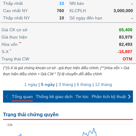
khoản
lai
Thấp nhất
10
NN bán
-
dịch
lỗ
Phân
Vĩ
Thống
Định
Cao nhất NY
760
KLCPLH
3,000,000
tích
mô
BẤT
Chứng
IR
Giao
kê
Chứng
giá
Thấp nhất NY
kỹ
10
Số ngày đến hạn
-
ĐỘNG
quyền
Awards
dịch
giao
quyền
thuật
SẢN
Nước
nội
dịch
Trái
Giá CK cơ sở
65,400
ngoài
Tổng
bộ
Bảng
phiếu
Giá thực hiện
83,979
Tin
quan
giá
Đào
doanh
Tự
**
Niên
tức
Hòa vốn
82,493
TÀI
trực
tạo
nghiệp
doanh
Thống
giám
*
S-X
-16,897
CHÍNH
tuyến
kê
Top
Trạng thái CW
OTM
Tài
giao
Bộ
cổ
liệu
(*)S-X là giá chứng khoán cơ sở - giá thực hiện điều chỉnh; (**)Hòa vốn = Giá
dịch
Dịch
lọc
phiếu
cổ
HÀNG
thực hiện điều chỉnh + Giá CW * Tỷ lệ chuyển đổi điều chỉnh
vụ
cổ
Định
đông
HÓA
Bản
phiếu
1 ngày
|
5 ngày
|
3 tháng
|
6 tháng
|
12 tháng
giá
đồ
So
ngành
Tổng quan
Thống kê giao dịch
Tin tức
Phân tích kỹ thuật
CK
sánh
KINH
cổ
Thống
TẾ
phiếu
kê
Trạng thái chứng quyền
giao
Báo
dịch
-10k
cáo
THẾ
phân
GIỚI