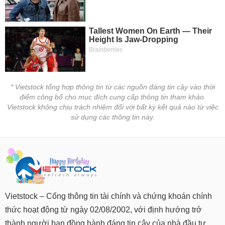
* Vietstock tổng hợp thông tin từ các nguồn đáng tin cậy vào thời
điểm công bố cho mục đích cung cấp thông tin tham khảo.
Vietstock không chịu trách nhiệm đối với bất kỳ kết quả nào từ việc
sử dụng các thông tin này.
Vietstock – Cổng thông tin tài chính và chứng khoán chính
thức hoạt động từ ngày 02/08/2002, với định hướng trở
thành người bạn đồng hành đáng tin cậy của nhà đầu tư.