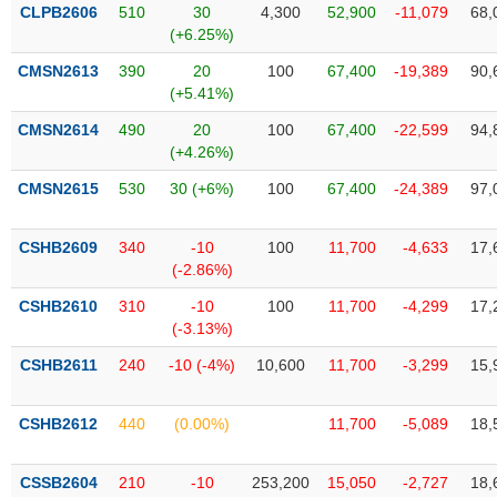
VỤ
CLPB2606
510
30
4,300
52,900
-11,079
68,
TRUYỀN
(+6.25%)
THÔNG
CMSN2613
390
20
100
67,400
-19,389
90,
(+5.41%)
CMSN2614
490
20
100
67,400
-22,599
94,
(+4.26%)
TIỆN
CMSN2615
530
30 (+6%)
100
67,400
-24,389
97,
ÍCH
CSHB2609
340
-10
100
11,700
-4,633
17,
(-2.86%)
BẤT
CSHB2610
310
-10
100
11,700
-4,299
17,
ĐỘNG
(-3.13%)
SẢN
CSHB2611
240
-10 (-4%)
10,600
11,700
-3,299
15,
Mã
chứng
CSHB2612
440
(0.00%)
11,700
-5,089
18,
khoán
(-)
CSSB2604
210
-10
253,200
15,050
-2,727
18,