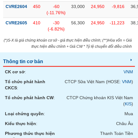
tài
CVRE2604
450
-60
33,000
24,950
-9,816
36,
chính
(-11.76%)
CVRE2605
410
-30
56,300
24,950
-11,223
38,
(-6.82%)
(*)S-X là giá chứng khoán cơ sở - giá thực hiện điều chỉnh; (**)Hòa vốn = Giá
thực hiện điều chỉnh + Giá CW * Tỷ lệ chuyển đổi điều chỉnh
Thông tin cơ bản
CK cơ sở
:
VNM
Tổ chức phát hành
CTCP Sữa Việt Nam (HOSE:
VNM
)
CKCS
:
Tổ chức phát hành CW
:
CTCP Chứng khoán KIS Việt Nam
(
KIS
)
Loại chứng quyền
:
Mua
Kiểu thực hiện
:
Châu Âu
Phương thức thực hiện
Thanh Toán Tiền