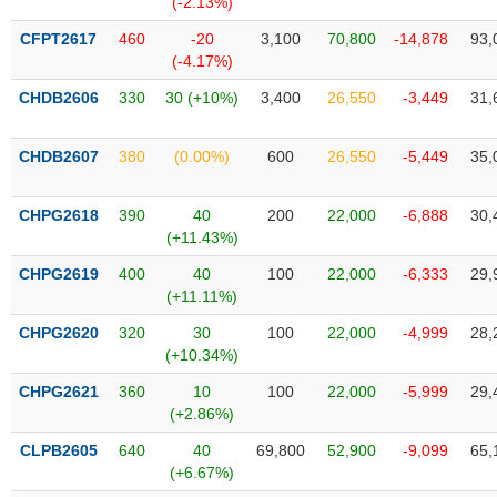
(-2.13%)
SÓC
SỨC
CFPT2617
460
-20
3,100
70,800
-14,878
93,
KHỎE
(-4.17%)
CHDB2606
330
30 (+10%)
3,400
26,550
-3,449
31,
CHDB2607
380
(0.00%)
600
26,550
-5,449
35,
TÀI
CHÍNH
CHPG2618
390
40
200
22,000
-6,888
30,
(+11.43%)
CHPG2619
400
40
100
22,000
-6,333
29,
(+11.11%)
CÔNG
NGHỆ
CHPG2620
320
30
100
22,000
-4,999
28,
THÔNG
(+10.34%)
TIN
CHPG2621
360
10
100
22,000
-5,999
29,
(+2.86%)
CLPB2605
640
40
69,800
52,900
-9,099
65,
(+6.67%)
DỊCH