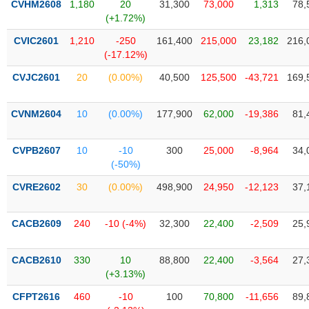
CVHM2608
1,180
20
31,300
73,000
1,313
78,
liệu
(+1.72%)
Tâm
CVIC2601
1,210
-250
161,400
215,000
23,182
216,
lý
(-17.12%)
TIÊU
thị
DÙNG
CVJC2601
20
(0.00%)
40,500
125,500
-43,721
169,
trường
KHÔNG
THIẾT
CVNM2604
10
(0.00%)
177,900
62,000
-19,386
81,
YẾU
CVPB2607
10
-10
300
25,000
-8,964
34,
(-50%)
TIÊU
CVRE2602
30
(0.00%)
498,900
24,950
-12,123
37,
DÙNG
THIẾT
CACB2609
240
-10 (-4%)
32,300
22,400
-2,509
25,
YẾU
CACB2610
330
10
88,800
22,400
-3,564
27,
(+3.13%)
CFPT2616
460
-10
100
70,800
-11,656
89,
CHĂM