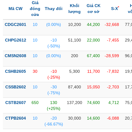
Tổng
VS-
Giá
Khối
Giá CK
quan
*
SECTOR
Mã CW
đóng
Thay đổi
S-X
lượng
cơ sở
v
cửa
Giao
dịch
CDGC2601
10
(0.00%)
10,200
44,200
-32,668
77,
Tài
chính
CHPG2612
10
-10
51,100
22,000
-7,455
29,
NĂNG
(-50%)
Phân
LƯỢNG
tích
CMSN2608
10
(0.00%)
200
67,400
-28,599
96,
kỹ
thuật
CSHB2605
30
-10
5,300
11,700
-7,832
19,
Hồ
(-25%)
NGUYÊN
sơ
VẬT
CSSB2602
10
-30
87,400
15,050
-2,703
17,
doanh
LIỆU
(-75%)
nghiệp
CSTB2607
650
130
137,200
74,600
4,712
75,
Tin
(+25%)
tức
sự
CTPB2604
10
-20
30,000
14,600
-6,088
20,
CÔNG
kiện
(-66.67%)
NGHIỆP
Tài