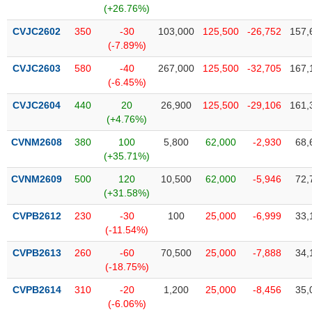
chính
(+26.76%)
CVJC2602
350
-30
103,000
125,500
-26,752
157,
(-7.89%)
CVJC2603
580
-40
267,000
125,500
-32,705
167,
Công
(-6.45%)
cụ
đầu
CVJC2604
440
20
26,900
125,500
-29,106
161,
tư
(+4.76%)
CVNM2608
380
100
5,800
62,000
-2,930
68,
(+35.71%)
Truyền
CVNM2609
500
120
10,500
62,000
-5,946
72,
thông
(+31.58%)
tài
CVPB2612
230
-30
100
25,000
-6,999
33,
chính
(-11.54%)
CVPB2613
260
-60
70,500
25,000
-7,888
34,
(-18.75%)
Dữ
CVPB2614
310
-20
1,200
25,000
-8,456
35,
liệu
(-6.06%)