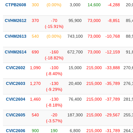
phân
CTPB2608
300
(0.00%)
3,000
14,600
-4,288
20,
tích
(-)
CVHM2612
370
-70
95,900
73,000
-8,851
85,
(-15.91%)
Thuật
ngữ
CVHM2613
540
(0.00%)
743,100
73,000
-10,768
88,
(-)
CVHM2614
690
-160
672,700
73,000
-12,159
91,
(-18.82%)
Dịch
vụ
CVIC2602
1,090
-100
15,000
215,000
-33,888
270,
(-)
(-8.40%)
CVIC2603
1,270
-130
20,400
215,000
-35,789
276,
Đào
(-9.29%)
tạo
CVIC2604
1,460
-130
76,400
215,000
-37,789
281,
(-8.18%)
CVIC2605
540
-20
187,300
215,000
-29,567
255,
(-3.57%)
Sách
tài
CVIC2606
900
190
6,800
215,000
-31,789
264,