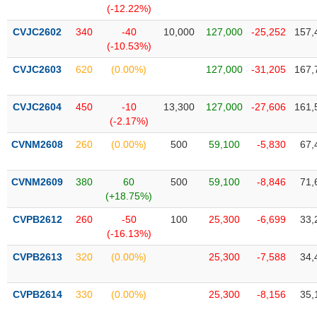
chính
(-12.22%)
CVJC2602
340
-40
10,000
127,000
-25,252
157,
(-10.53%)
CVJC2603
620
(0.00%)
127,000
-31,205
167,
Công
cụ
đầu
CVJC2604
450
-10
13,300
127,000
-27,606
161,
tư
(-2.17%)
CVNM2608
260
(0.00%)
500
59,100
-5,830
67,
Truyền
CVNM2609
380
60
500
59,100
-8,846
71,
thông
(+18.75%)
tài
CVPB2612
260
-50
100
25,300
-6,699
33,
chính
(-16.13%)
CVPB2613
320
(0.00%)
25,300
-7,588
34,
Dữ
CVPB2614
330
(0.00%)
25,300
-8,156
35,
liệu