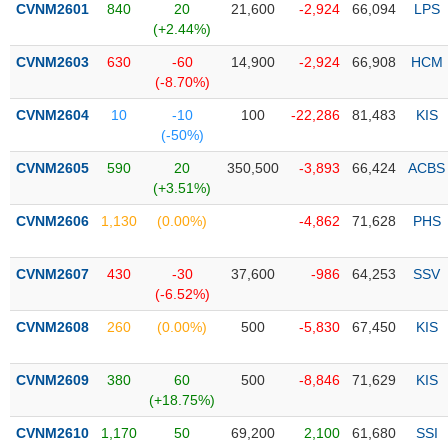
CVNM2601
840
20
21,600
-2,924
66,094
LPS
(+2.44%)
Trạng
thái
CVNM2603
630
-60
14,900
-2,924
66,908
HCM
NGÀNH
cổ
(-8.70%)
phiếu
CVNM2604
10
-10
100
-22,286
81,483
KIS
Quy
(-50%)
DOANH
mô
CVNM2605
590
20
350,500
-3,893
66,424
ACBS
NGHIỆP
thị
(+3.51%)
trường
CVNM2606
1,130
(0.00%)
-4,862
71,628
PHS
Niêm
CỔ
yết
PHIẾU
CVNM2607
430
-30
37,600
-986
64,253
SSV
Niêm
(-6.52%)
yết
mới
CVNM2608
260
(0.00%)
500
-5,830
67,450
KIS
PHÁI
Niêm
SINH
yết
CVNM2609
380
60
500
-8,846
71,629
KIS
bổ
(+18.75%)
sung
TRÁI
CVNM2610
1,170
50
69,200
2,100
61,680
SSI