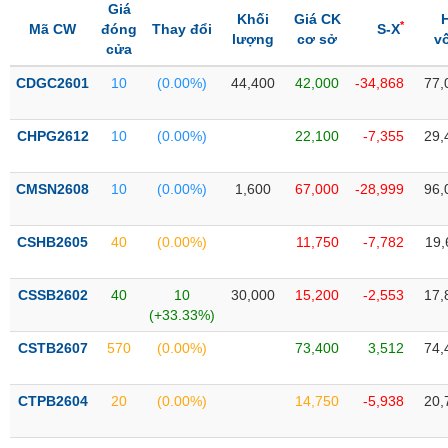
Tổng
VS-
Giá
Khối
Giá CK
quan
*
SECTOR
Mã CW
đóng
Thay đổi
S-X
lượng
cơ sở
v
cửa
Giao
dịch
CDGC2601
10
(0.00%)
44,400
42,000
-34,868
77,
Tài
chính
CHPG2612
10
(0.00%)
22,100
-7,355
29,
NĂNG
Phân
LƯỢNG
tích
CMSN2608
10
(0.00%)
1,600
67,000
-28,999
96,
kỹ
thuật
CSHB2605
40
(0.00%)
11,750
-7,782
19,
Hồ
NGUYÊN
sơ
VẬT
CSSB2602
40
10
30,000
15,200
-2,553
17,
doanh
LIỆU
(+33.33%)
nghiệp
CSTB2607
570
(0.00%)
73,400
3,512
74,
Tin
tức
sự
CTPB2604
20
(0.00%)
14,750
-5,938
20,
CÔNG
kiện
NGHIỆP
Tài