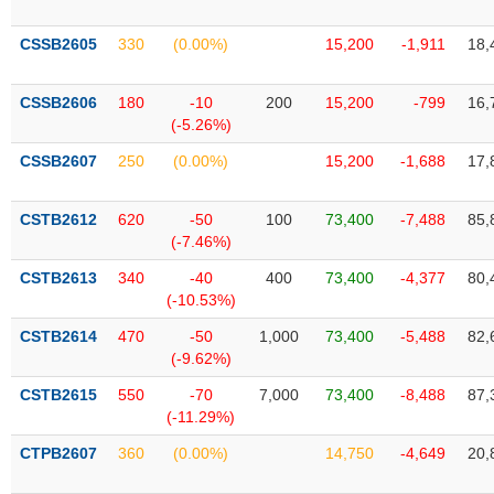
Tất cả
Cổ phiếu
Chỉ số
Chứng chỉ quỹ
Chứng q
CSSB2605
330
(0.00%)
15,200
-1,911
18,
Lãnh
đạo
(-)
CSSB2606
180
-10
200
15,200
-799
16,
(-5.26%)
Tất cả
Người nội bộ
Người liên quan
Cổ đông lớn
CSSB2607
250
(0.00%)
15,200
-1,688
17,
Tin
CSTB2612
620
-50
100
73,400
-7,488
85,
tức
(-)
(-7.46%)
CSTB2613
340
-40
400
73,400
-4,377
80,
(-10.53%)
Bài
viết
CSTB2614
470
-50
1,000
73,400
-5,488
82,
của
(-9.62%)
tác
giả
CSTB2615
550
-70
7,000
73,400
-8,488
87,
(-)
(-11.29%)
CTPB2607
360
(0.00%)
14,750
-4,649
20,
Báo
cáo