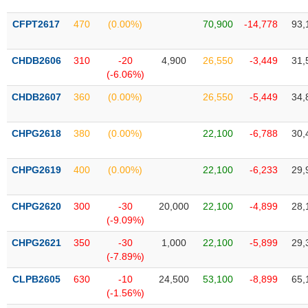
SÓC
SỨC
CFPT2617
470
(0.00%)
70,900
-14,778
93,
KHỎE
CHDB2606
310
-20
4,900
26,550
-3,449
31,
(-6.06%)
CHDB2607
360
(0.00%)
26,550
-5,449
34,
TÀI
CHÍNH
CHPG2618
380
(0.00%)
22,100
-6,788
30,
CHPG2619
400
(0.00%)
22,100
-6,233
29,
CÔNG
NGHỆ
CHPG2620
300
-30
20,000
22,100
-4,899
28,
THÔNG
(-9.09%)
TIN
CHPG2621
350
-30
1,000
22,100
-5,899
29,
(-7.89%)
CLPB2605
630
-10
24,500
53,100
-8,899
65,
(-1.56%)
DỊCH