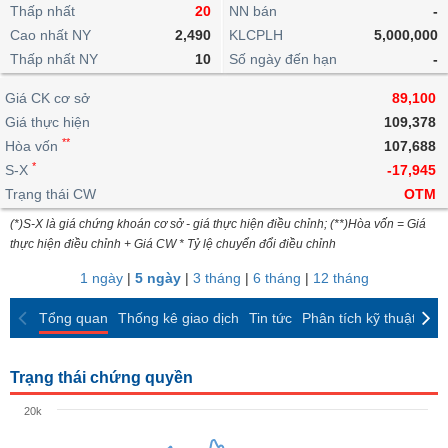
khoản
lai
Thấp nhất
20
NN bán
-
dịch
lỗ
Phân
Vĩ
Thống
Định
Cao nhất NY
2,490
KLCPLH
5,000,000
tích
mô
BẤT
Chứng
IR
Giao
kê
Chứng
giá
Thấp nhất NY
kỹ
10
Số ngày đến hạn
-
ĐỘNG
quyền
Awards
dịch
giao
quyền
thuật
SẢN
Nước
nội
dịch
Trái
Giá CK cơ sở
89,100
ngoài
Tổng
bộ
Bảng
phiếu
Giá thực hiện
109,378
Tin
quan
giá
Đào
doanh
Tự
**
Niên
tức
Hòa vốn
107,688
TÀI
trực
tạo
nghiệp
doanh
Thống
giám
*
S-X
-17,945
CHÍNH
tuyến
kê
Top
Trạng thái CW
OTM
Tài
giao
Bộ
cổ
liệu
(*)S-X là giá chứng khoán cơ sở - giá thực hiện điều chỉnh; (**)Hòa vốn = Giá
dịch
Dịch
lọc
phiếu
cổ
HÀNG
thực hiện điều chỉnh + Giá CW * Tỷ lệ chuyển đổi điều chỉnh
vụ
cổ
Định
đông
HÓA
Bản
phiếu
1 ngày
|
5 ngày
|
3 tháng
|
6 tháng
|
12 tháng
giá
đồ
So
ngành
Tổng quan
Thống kê giao dịch
Tin tức
Phân tích kỹ thuật
CK
sánh
KINH
cổ
Thống
TẾ
phiếu
kê
Trạng thái chứng quyền
giao
Báo
dịch
20k
cáo
THẾ
phân
GIỚI