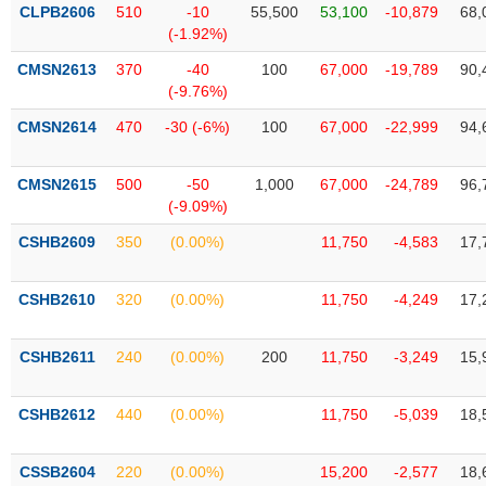
VỤ
CLPB2606
510
-10
55,500
53,100
-10,879
68,
TRUYỀN
(-1.92%)
THÔNG
CMSN2613
370
-40
100
67,000
-19,789
90,
(-9.76%)
CMSN2614
470
-30 (-6%)
100
67,000
-22,999
94,
TIỆN
CMSN2615
500
-50
1,000
67,000
-24,789
96,
ÍCH
(-9.09%)
CSHB2609
350
(0.00%)
11,750
-4,583
17,
BẤT
CSHB2610
320
(0.00%)
11,750
-4,249
17,
ĐỘNG
SẢN
CSHB2611
240
(0.00%)
200
11,750
-3,249
15,
Mã
chứng
CSHB2612
440
(0.00%)
11,750
-5,039
18,
khoán
(-)
CSSB2604
220
(0.00%)
15,200
-2,577
18,