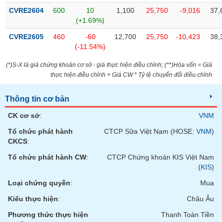
tài
CVRE2604
600
10
1,100
25,750
-9,016
37,
chính
(+1.69%)
CVRE2605
460
-60
12,700
25,750
-10,423
38,
(-11.54%)
(*)S-X là giá chứng khoán cơ sở - giá thực hiện điều chỉnh; (**)Hòa vốn = Giá
thực hiện điều chỉnh + Giá CW * Tỷ lệ chuyển đổi điều chỉnh
Thông tin cơ bản
CK cơ sở
:
VNM
Tổ chức phát hành
CTCP Sữa Việt Nam (HOSE:
VNM
)
CKCS
:
Tổ chức phát hành CW
:
CTCP Chứng khoán KIS Việt Nam
(
KIS
)
Loại chứng quyền
:
Mua
Kiểu thực hiện
:
Châu Âu
Phương thức thực hiện
Thanh Toán Tiền