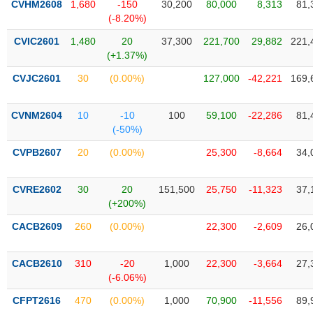
CVHM2608
1,680
-150
30,200
80,000
8,313
81,
liệu
(-8.20%)
Tâm
CVIC2601
1,480
20
37,300
221,700
29,882
221,
lý
(+1.37%)
TIÊU
thị
DÙNG
CVJC2601
30
(0.00%)
127,000
-42,221
169,
trường
KHÔNG
THIẾT
CVNM2604
10
-10
100
59,100
-22,286
81,
YẾU
(-50%)
CVPB2607
20
(0.00%)
25,300
-8,664
34,
TIÊU
CVRE2602
30
20
151,500
25,750
-11,323
37,
DÙNG
(+200%)
THIẾT
CACB2609
260
(0.00%)
22,300
-2,609
26,
YẾU
CACB2610
310
-20
1,000
22,300
-3,664
27,
(-6.06%)
CFPT2616
470
(0.00%)
1,000
70,900
-11,556
89,
CHĂM