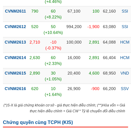
PHIẾU
Hủy
(+4.46%)
niêm
CVNM2611
790
60
67,100
100
62,160
SSI
yết
(+8.22%)
Theo
CVNM2612
520
50
994,200
-1,900
63,080
SSI
CÔNG
dõi
(+10.64%)
CỤ
đặc
ĐẦU
biệt
CVNM2613
2,710
-10
100,000
2,891
64,088
HCM
TƯ
(-0.37%)
Không
được
CVNM2614
2,630
60
16,000
2,891
66,404
HCM
ký
(+2.33%)
XUẤT
quỹ
DỮ
CVNM2615
2,890
30
20,400
4,600
68,950
VND
LIỆU
Danh
(+1.05%)
mục
CVNM2616
620
10
26,900
-900
66,200
SSV
ETF
(+1.64%)
TIN
Cổ
MỚI
(*)S-X là giá chứng khoán cơ sở - giá thực hiện điều chỉnh; (**)Hòa vốn = Giá
phiếu
thực hiện điều chỉnh + Giá CW * Tỷ lệ chuyển đổi điều chỉnh
chi
Ngành
tiết
(-)
Chứng quyền cùng TCPH (
KIS
)