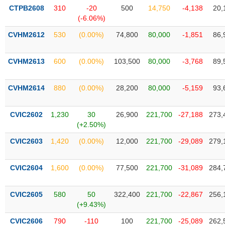
phân
CTPB2608
310
-20
500
14,750
-4,138
20,
tích
(-6.06%)
(-)
CVHM2612
530
(0.00%)
74,800
80,000
-1,851
86,
Thuật
ngữ
CVHM2613
600
(0.00%)
103,500
80,000
-3,768
89,
(-)
CVHM2614
880
(0.00%)
28,200
80,000
-5,159
93,
Dịch
vụ
CVIC2602
1,230
30
26,900
221,700
-27,188
273,
(-)
(+2.50%)
CVIC2603
1,420
(0.00%)
12,000
221,700
-29,089
279,
Đào
tạo
CVIC2604
1,600
(0.00%)
77,500
221,700
-31,089
284,
CVIC2605
580
50
322,400
221,700
-22,867
256,
(+9.43%)
Sách
tài
CVIC2606
790
-110
100
221,700
-25,089
262,