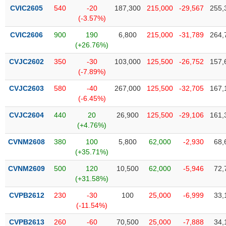
phân
CVIC2605
540
-20
187,300
215,000
-29,567
255,
tích
(-3.57%)
(-)
CVIC2606
900
190
6,800
215,000
-31,789
264,
(+26.76%)
Thuật
ngữ
CVJC2602
350
-30
103,000
125,500
-26,752
157,
(-)
(-7.89%)
CVJC2603
580
-40
267,000
125,500
-32,705
167,
(-6.45%)
Dịch
vụ
CVJC2604
440
20
26,900
125,500
-29,106
161,
(-)
(+4.76%)
CVNM2608
380
100
5,800
62,000
-2,930
68,
Đào
(+35.71%)
tạo
CVNM2609
500
120
10,500
62,000
-5,946
72,
(+31.58%)
CVPB2612
230
-30
100
25,000
-6,999
33,
(-11.54%)
Sách
tài
CVPB2613
260
-60
70,500
25,000
-7,888
34,