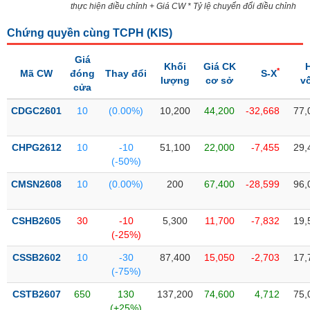
PHIẾU
Hủy
thực hiện điều chỉnh + Giá CW * Tỷ lệ chuyển đổi điều chỉnh
niêm
yết
Chứng quyền cùng TCPH (
KIS
)
Theo
Giá
CÔNG
Khối
Giá CK
dõi
*
Mã CW
đóng
Thay đổi
S-X
CỤ
lượng
cơ sở
v
đặc
cửa
ĐẦU
biệt
TƯ
CDGC2601
10
(0.00%)
10,200
44,200
-32,668
77,
Không
được
CHPG2612
10
-10
51,100
22,000
-7,455
29,
ký
XUẤT
(-50%)
quỹ
DỮ
LIỆU
CMSN2608
10
(0.00%)
200
67,400
-28,599
96,
Danh
mục
ETF
CSHB2605
30
-10
5,300
11,700
-7,832
19,
TIN
(-25%)
Cổ
MỚI
phiếu
CSSB2602
10
-30
87,400
15,050
-2,703
17,
chi
(-75%)
Ngành
tiết
(-)
CSTB2607
650
130
137,200
74,600
4,712
75,
(+25%)