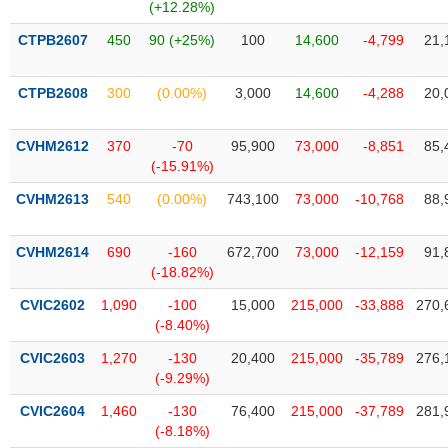
Tất cả
Cổ phiếu
Chỉ số
Chứng chỉ quỹ
Chứng q
(+12.28%)
CTPB2607
450
90 (+25%)
100
14,600
-4,799
21,
Lãnh
đạo
(-)
CTPB2608
300
(0.00%)
3,000
14,600
-4,288
20,
Tất cả
Người nội bộ
Người liên quan
Cổ đông lớn
CVHM2612
370
-70
95,900
73,000
-8,851
85,
(-15.91%)
Tin
CVHM2613
540
(0.00%)
743,100
73,000
-10,768
88,
tức
(-)
CVHM2614
690
-160
672,700
73,000
-12,159
91,
(-18.82%)
Bài
viết
CVIC2602
1,090
-100
15,000
215,000
-33,888
270,
của
(-8.40%)
tác
giả
CVIC2603
1,270
-130
20,400
215,000
-35,789
276,
(-)
(-9.29%)
CVIC2604
1,460
-130
76,400
215,000
-37,789
281,
Báo
(-8.18%)
cáo