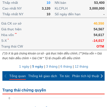
khoản
lai
Thấp nhất
10
NN bán
53,400
dịch
lỗ
Phân
Vĩ
Thống
Định
Cao nhất NY
3,120
KLCPLH
3,000,000
tích
mô
BẤT
Chứng
IR
Giao
kê
Chứng
giá
Thấp nhất NY
kỹ
10
Số ngày đến hạn
-
ĐỘNG
quyền
Awards
dịch
giao
quyền
thuật
SẢN
Nước
nội
dịch
Trái
Giá CK cơ sở
40,550
ngoài
Tổng
bộ
Bảng
phiếu
Giá thực hiện
54,567
Tin
quan
giá
Đào
doanh
Tự
**
Niên
tức
Hòa vốn
54,617
TÀI
trực
tạo
nghiệp
doanh
Thống
giám
*
S-X
-14,017
CHÍNH
tuyến
kê
Top
Trạng thái CW
OTM
Tài
giao
Bộ
cổ
liệu
(*)S-X là giá chứng khoán cơ sở - giá thực hiện điều chỉnh; (**)Hòa vốn = Giá
dịch
Dịch
lọc
phiếu
cổ
HÀNG
thực hiện điều chỉnh + Giá CW * Tỷ lệ chuyển đổi điều chỉnh
vụ
cổ
Định
đông
HÓA
Bản
phiếu
1 ngày
|
5 ngày
|
3 tháng
|
6 tháng
|
12 tháng
giá
đồ
So
ngành
Tổng quan
Thống kê giao dịch
Tin tức
Phân tích kỹ thuật
CK
sánh
KINH
cổ
Thống
TẾ
phiếu
kê
Trạng thái chứng quyền
giao
Báo
dịch
0
cáo
THẾ
phân
GIỚI