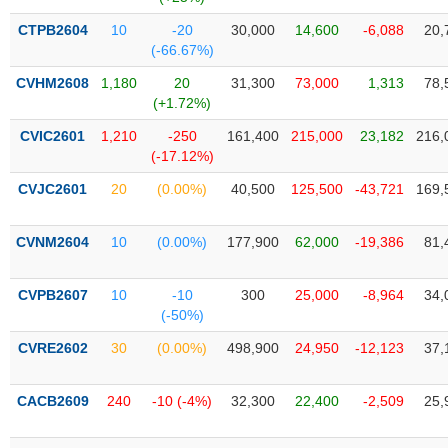
Tổng
VS-
quan
SECTOR
CTPB2604
10
-20
30,000
14,600
-6,088
20,
(-66.67%)
Giao
dịch
CVHM2608
1,180
20
31,300
73,000
1,313
78,
(+1.72%)
Tài
chính
CVIC2601
1,210
-250
161,400
215,000
23,182
216,
NĂNG
(-17.12%)
Phân
LƯỢNG
tích
CVJC2601
20
(0.00%)
40,500
125,500
-43,721
169,
kỹ
thuật
CVNM2604
10
(0.00%)
177,900
62,000
-19,386
81,
Hồ
NGUYÊN
sơ
VẬT
CVPB2607
10
-10
300
25,000
-8,964
34,
doanh
LIỆU
(-50%)
nghiệp
CVRE2602
30
(0.00%)
498,900
24,950
-12,123
37,
Tin
tức
sự
CACB2609
240
-10 (-4%)
32,300
22,400
-2,509
25,
CÔNG
kiện
NGHIỆP
Tài