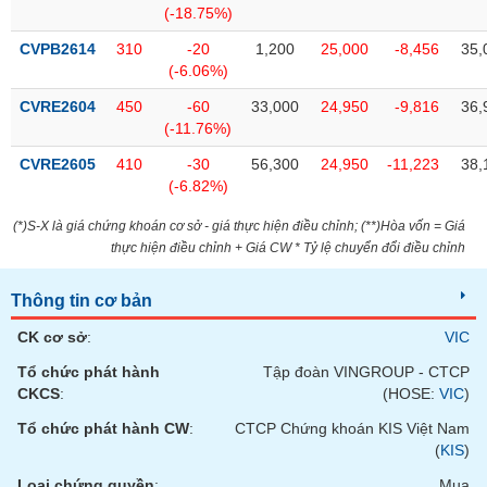
chính
(-18.75%)
CVPB2614
310
-20
1,200
25,000
-8,456
35,
(-6.06%)
CVRE2604
450
-60
33,000
24,950
-9,816
36,
Công
(-11.76%)
cụ
đầu
CVRE2605
410
-30
56,300
24,950
-11,223
38,
tư
(-6.82%)
(*)S-X là giá chứng khoán cơ sở - giá thực hiện điều chỉnh; (**)Hòa vốn = Giá
thực hiện điều chỉnh + Giá CW * Tỷ lệ chuyển đổi điều chỉnh
Truyền
thông
Thông tin cơ bản
tài
CK cơ sở
:
VIC
chính
Tổ chức phát hành
Tập đoàn VINGROUP - CTCP
CKCS
:
(HOSE:
VIC
)
Tổ chức phát hành CW
:
CTCP Chứng khoán KIS Việt Nam
Dữ
(
KIS
)
liệu
Loại chứng quyền
:
Mua