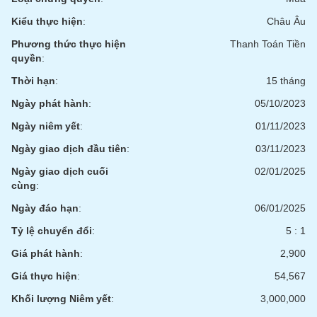
tài
chính
Kiểu thực hiện
:
Châu Âu
Phương thức thực hiện
Thanh Toán Tiền
quyền
:
Thời hạn
:
15 tháng
Ngày phát hành
:
05/10/2023
Ngày niêm yết
:
01/11/2023
Ngày giao dịch đầu tiên
:
03/11/2023
Ngày giao dịch cuối
02/01/2025
cùng
:
Ngày đáo hạn
:
06/01/2025
Tỷ lệ chuyển đổi
:
5 : 1
Giá phát hành
:
2,900
Giá thực hiện
:
54,567
Khối lượng Niêm yết
:
3,000,000