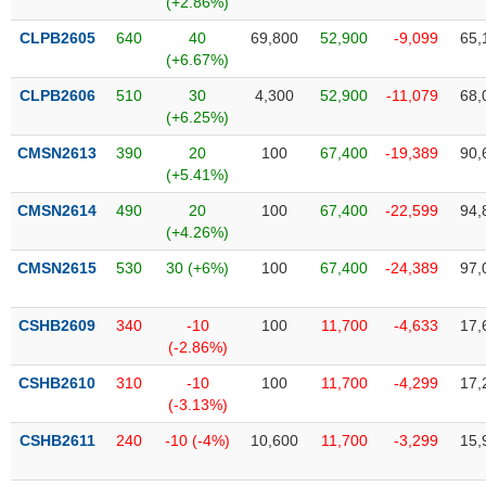
(+2.86%)
SÓC
SỨC
CLPB2605
640
40
69,800
52,900
-9,099
65,
KHỎE
(+6.67%)
CLPB2606
510
30
4,300
52,900
-11,079
68,
(+6.25%)
CMSN2613
390
20
100
67,400
-19,389
90,
TÀI
(+5.41%)
CHÍNH
CMSN2614
490
20
100
67,400
-22,599
94,
(+4.26%)
CMSN2615
530
30 (+6%)
100
67,400
-24,389
97,
CÔNG
NGHỆ
CSHB2609
340
-10
100
11,700
-4,633
17,
THÔNG
(-2.86%)
TIN
CSHB2610
310
-10
100
11,700
-4,299
17,
(-3.13%)
CSHB2611
240
-10 (-4%)
10,600
11,700
-3,299
15,
DỊCH