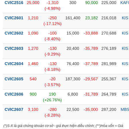
CVIC2516
25,000
-1,310
300
90,000
225,000
KAF
(-4.98%)
Trạng
thái
CVIC2601
1,210
-250
161,400
23,182
216,018
KIS
NGÀNH
cổ
(-17.12%)
phiếu
CVIC2602
1,090
-100
15,000
-33,888
270,688
KIS
Quy
(-8.40%)
DOANH
mô
CVIC2603
1,270
-130
20,400
-35,789
276,189
KIS
NGHIỆP
thị
(-9.29%)
trường
CVIC2604
1,460
-130
76,400
-37,789
281,989
KIS
Niêm
(-8.18%)
CỔ
yết
PHIẾU
CVIC2605
540
-20
187,300
-29,567
255,367
KIS
Niêm
(-3.57%)
yết
mới
CVIC2606
900
190
6,800
-31,789
264,789
KIS
PHÁI
(+26.76%)
Niêm
SINH
yết
CVIC2607
3,100
-280
22,500
-35,000
287,200
MB
bổ
(-8.28%)
sung
TRÁI
(*)S-X là giá chứng khoán cơ sở - giá thực hiện điều chỉnh; (**)Hòa vốn = Giá