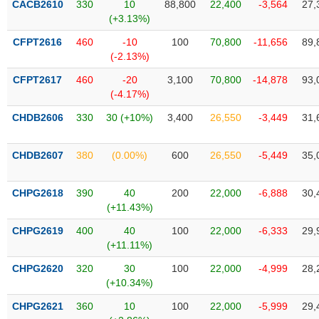
CACB2610
330
10
88,800
22,400
-3,564
27,
liệu
(+3.13%)
Tâm
CFPT2616
460
-10
100
70,800
-11,656
89,
lý
(-2.13%)
TIÊU
thị
DÙNG
CFPT2617
460
-20
3,100
70,800
-14,878
93,
trường
KHÔNG
(-4.17%)
THIẾT
CHDB2606
330
30 (+10%)
3,400
26,550
-3,449
31,
YẾU
CHDB2607
380
(0.00%)
600
26,550
-5,449
35,
TIÊU
CHPG2618
390
40
200
22,000
-6,888
30,
DÙNG
(+11.43%)
THIẾT
CHPG2619
400
40
100
22,000
-6,333
29,
YẾU
(+11.11%)
CHPG2620
320
30
100
22,000
-4,999
28,
(+10.34%)
CHPG2621
360
10
100
22,000
-5,999
29,
CHĂM