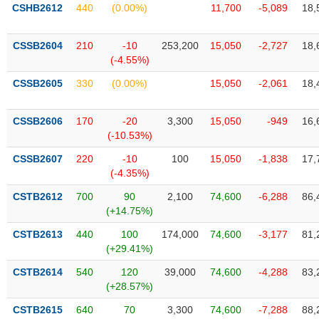
VỤ
CSHB2612
440
(0.00%)
11,700
-5,089
18,
TRUYỀN
THÔNG
CSSB2604
210
-10
253,200
15,050
-2,727
18,
(-4.55%)
CSSB2605
330
(0.00%)
15,050
-2,061
18,
TIỆN
CSSB2606
170
-20
3,300
15,050
-949
16,
ÍCH
(-10.53%)
CSSB2607
220
-10
100
15,050
-1,838
17,
(-4.35%)
BẤT
CSTB2612
700
90
2,100
74,600
-6,288
86,
ĐỘNG
(+14.75%)
SẢN
CSTB2613
440
100
174,000
74,600
-3,177
81,
(+29.41%)
Mã
chứng
CSTB2614
540
120
39,000
74,600
-4,288
83,
khoán
(+28.57%)
(-)
CSTB2615
640
70
3,300
74,600
-7,288
88,