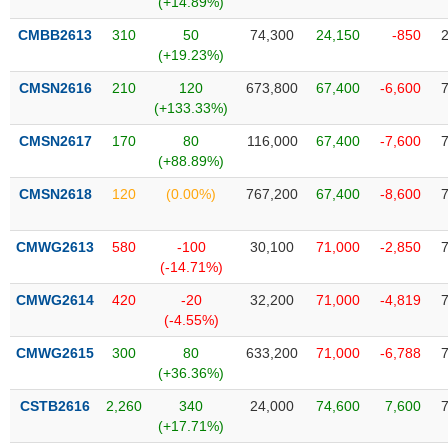
(+14.89%)
SÓC
SỨC
CMBB2613
310
50
74,300
24,150
-850
KHỎE
(+19.23%)
CMSN2616
210
120
673,800
67,400
-6,600
(+133.33%)
CMSN2617
170
80
116,000
67,400
-7,600
TÀI
(+88.89%)
CHÍNH
CMSN2618
120
(0.00%)
767,200
67,400
-8,600
CMWG2613
580
-100
30,100
71,000
-2,850
(-14.71%)
CÔNG
NGHỆ
CMWG2614
420
-20
32,200
71,000
-4,819
THÔNG
(-4.55%)
TIN
CMWG2615
300
80
633,200
71,000
-6,788
(+36.36%)
CSTB2616
2,260
340
24,000
74,600
7,600
(+17.71%)
DỊCH