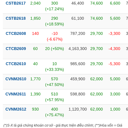
VỤ
CSTB2617
2,040
300
46,400
74,600
6,600
TRUYỀN
(+17.24%)
THÔNG
CSTB2618
1,850
290
61,100
74,600
5,600
(+18.59%)
CTCB2608
140
-10
787,200
29,700
-3,300
(-6.67%)
TIỆN
CTCB2609
60
20 (+50%)
4,163,300
29,700
-4,300
ÍCH
CTCB2610
40
10
985,600
29,700
-5,300
(+33.33%)
BẤT
CVNM2610
1,770
570
459,900
62,000
5,000
ĐỘNG
(+47.50%)
SẢN
CVNM2611
1,390
510
598,800
62,000
3,000
(+57.95%)
Mã
chứng
CVNM2612
930
400
1,120,700
62,000
1,000
khoán
(+75.47%)
(-)
(*)S-X là giá chứng khoán cơ sở - giá thực hiện điều chỉnh; (**)Hòa vốn = Giá