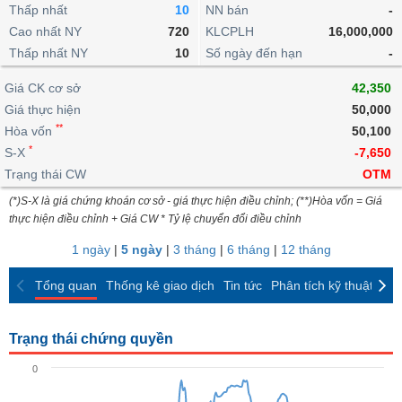
khoản
lai
Thấp nhất
10
NN bán
-
dịch
lỗ
Phân
Vĩ
Thống
Định
Cao nhất NY
720
KLCPLH
16,000,000
tích
mô
BẤT
Chứng
IR
Giao
kê
Chứng
giá
Thấp nhất NY
kỹ
10
Số ngày đến hạn
-
ĐỘNG
quyền
Awards
dịch
giao
quyền
thuật
SẢN
Nước
nội
dịch
Trái
Giá CK cơ sở
42,350
ngoài
Tổng
bộ
Bảng
phiếu
Giá thực hiện
50,000
Tin
quan
giá
Đào
doanh
Tự
**
Niên
tức
Hòa vốn
50,100
TÀI
trực
tạo
nghiệp
doanh
Thống
giám
*
S-X
-7,650
CHÍNH
tuyến
kê
Top
Trạng thái CW
OTM
Tài
giao
Bộ
cổ
liệu
(*)S-X là giá chứng khoán cơ sở - giá thực hiện điều chỉnh; (**)Hòa vốn = Giá
dịch
Dịch
lọc
phiếu
cổ
HÀNG
thực hiện điều chỉnh + Giá CW * Tỷ lệ chuyển đổi điều chỉnh
vụ
cổ
Định
đông
HÓA
Bản
phiếu
1 ngày
|
5 ngày
|
3 tháng
|
6 tháng
|
12 tháng
giá
đồ
So
ngành
Tổng quan
Thống kê giao dịch
Tin tức
Phân tích kỹ thuật
CK
sánh
KINH
cổ
Thống
TẾ
phiếu
kê
Trạng thái chứng quyền
giao
Báo
dịch
0
cáo
THẾ
phân
GIỚI