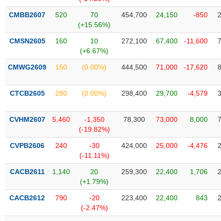
Tổng
VS-
quan
SECTOR
CMBB2607
520
70
454,700
24,150
-850
(+15.56%)
Giao
dịch
CMSN2605
160
10
272,100
67,400
-11,600
(+6.67%)
Tài
chính
CMWG2609
150
(0.00%)
444,500
71,000
-17,620
NĂNG
Phân
LƯỢNG
tích
CTCB2605
280
(0.00%)
298,400
29,700
-4,579
kỹ
thuật
CVHM2607
5,460
-1,350
78,300
73,000
8,000
Hồ
(-19.82%)
NGUYÊN
sơ
VẬT
CVPB2606
240
-30
424,000
25,000
-4,476
doanh
LIỆU
(-11.11%)
nghiệp
CACB2611
1,140
20
259,300
22,400
1,706
Tin
(+1.79%)
tức
sự
CACB2612
790
-20
223,400
22,400
843
CÔNG
kiện
(-2.47%)
NGHIỆP
Tài