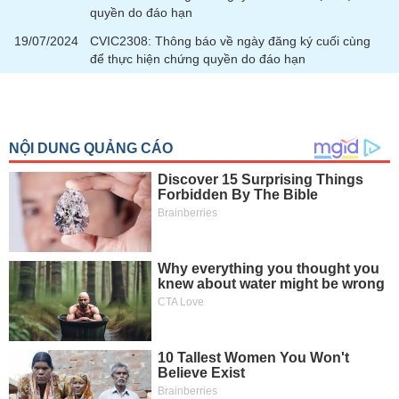
chính
quyền do đáo hạn
19/07/2024
CVIC2308: Thông báo về ngày đăng ký cuối cùng
để thực hiện chứng quyền do đáo hạn
Công
cụ
đầu
tư
Truyền
thông
tài
chính
Dữ
liệu