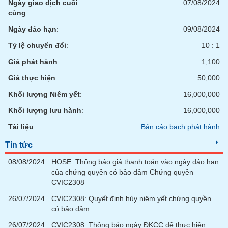
Ngày giao dịch cuối
07/08/2024
phân
cùng
:
tích
(-)
Ngày đáo hạn
:
09/08/2024
Tỷ lệ chuyển đổi
:
10 : 1
Thuật
ngữ
Giá phát hành
:
1,100
(-)
Giá thực hiện
:
50,000
Khối lượng Niêm yết
:
16,000,000
Dịch
vụ
Khối lượng lưu hành
:
16,000,000
(-)
Tài liệu
:
Bản cáo bạch phát hành
Tin tức
Đào
tạo
08/08/2024
HOSE: Thông báo giá thanh toán vào ngày đáo hạn
của chứng quyền có bảo đảm Chứng quyền
CVIC2308
26/07/2024
CVIC2308: Quyết định hủy niêm yết chứng quyền
có bảo đảm
Sách
tài
26/07/2024
CVIC2308: Thông báo ngày ĐKCC để thực hiện