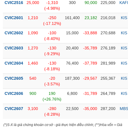
CVIC2516
25,000
-1,310
300
90,000
225,000
KAF
(-4.98%)
Trạng
thái
CVIC2601
1,210
-250
161,400
23,182
216,018
KIS
NGÀNH
cổ
(-17.12%)
phiếu
CVIC2602
1,090
-100
15,000
-33,888
270,688
KIS
Quy
(-8.40%)
DOANH
mô
CVIC2603
1,270
-130
20,400
-35,789
276,189
KIS
NGHIỆP
thị
(-9.29%)
trường
CVIC2604
1,460
-130
76,400
-37,789
281,989
KIS
Niêm
(-8.18%)
CỔ
yết
PHIẾU
CVIC2605
540
-20
187,300
-29,567
255,367
KIS
Niêm
(-3.57%)
yết
mới
CVIC2606
900
190
6,800
-31,789
264,789
KIS
PHÁI
(+26.76%)
Niêm
SINH
yết
CVIC2607
3,100
-280
22,500
-35,000
287,200
MB
bổ
(-8.28%)
sung
TRÁI
(*)S-X là giá chứng khoán cơ sở - giá thực hiện điều chỉnh; (**)Hòa vốn = Giá