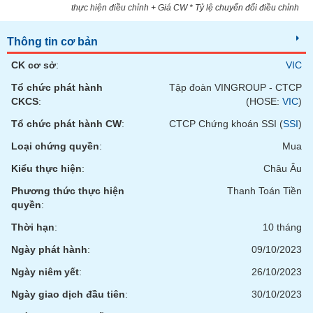
Tất cả
Cổ phiếu
Chỉ số
Chứng chỉ quỹ
Chứng q
thực hiện điều chỉnh + Giá CW * Tỷ lệ chuyển đổi điều chỉnh
Lãnh
Thông tin cơ bản
đạo
(-)
CK cơ sở
:
VIC
Tổ chức phát hành
Tập đoàn VINGROUP - CTCP
Tất cả
Người nội bộ
Người liên quan
Cổ đông lớn
CKCS
:
(HOSE:
VIC
)
Tổ chức phát hành CW
:
CTCP Chứng khoán SSI (
SSI
)
Tin
tức
Loại chứng quyền
:
Mua
(-)
Kiểu thực hiện
:
Châu Âu
Phương thức thực hiện
Thanh Toán Tiền
Bài
quyền
:
viết
của
Thời hạn
:
10 tháng
tác
giả
Ngày phát hành
:
09/10/2023
(-)
Ngày niêm yết
:
26/10/2023
Ngày giao dịch đầu tiên
:
30/10/2023
Báo
cáo