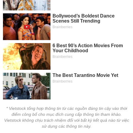
tài
chính
* Vietstock tổng hợp thông tin từ các nguồn đáng tin cậy vào thời
điểm công bố cho mục đích cung cấp thông tin tham khảo.
Vietstock không chịu trách nhiệm đối với bất kỳ kết quả nào từ việc
sử dụng các thông tin này.