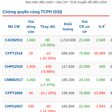
PHIẾU
Hủy
thực hiện điều chỉnh + Giá CW * Tỷ lệ chuyển đổi điều chỉnh
niêm
yết
Chứng quyền cùng TCPH (
SSI
)
Theo
Giá
Giá
CÔNG
Khối
dõi
*
Mã CW
đóng
Thay đổi
CK cơ
S-X
CỤ
lượng
đặc
cửa
sở
ĐẦU
biệt
TƯ
CACB2511
1,660
80
1,210,600
22,400
2,568
Không
(+5.06%)
được
CFPT2518
20
-10
588,600
70,800
-35,089
10
ký
XUẤT
(-33.33%)
quỹ
DỮ
LIỆU
CHPG2525
1,600
-100
117,600
22,000
445
Danh
(-5.88%)
mục
ETF
CMBB2517
3,450
50
180,200
24,150
3,900
TIN
(+1.47%)
Cổ
MỚI
phiếu
CFPT2608
40
-10 (-20%)
199,400
70,800
-23,896
chi
Ngành
tiết
(-)
CHPG2607
240
-40
165,900
22,000
-2,993
(-14.29%)