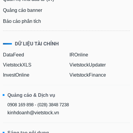
Quảng cáo banner
Báo cáo phân tích
DỮ LIỆU TÀI CHÍNH
DataFeed
IROnline
VietstockXLS
VietstockUpdater
InvestOnline
VietstockFinance
Quảng cáo & Dịch vụ
0908 169 898 - (028) 3848 7238
kinhdoanh@vietstock.vn
Sáng tạo nội dung