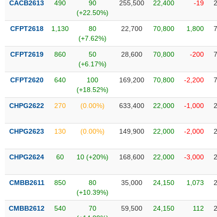
CACB2613
490
90
255,500
22,400
-19
liệu
(+22.50%)
Tâm
CFPT2618
1,130
80
22,700
70,800
1,800
lý
(+7.62%)
TIÊU
thị
DÙNG
CFPT2619
860
50
28,600
70,800
-200
trường
KHÔNG
(+6.17%)
THIẾT
CFPT2620
640
100
169,200
70,800
-2,200
YẾU
(+18.52%)
CHPG2622
270
(0.00%)
633,400
22,000
-1,000
TIÊU
CHPG2623
130
(0.00%)
149,900
22,000
-2,000
DÙNG
THIẾT
CHPG2624
60
10 (+20%)
168,600
22,000
-3,000
YẾU
CMBB2611
850
80
35,000
24,150
1,073
(+10.39%)
CMBB2612
540
70
59,500
24,150
112
CHĂM