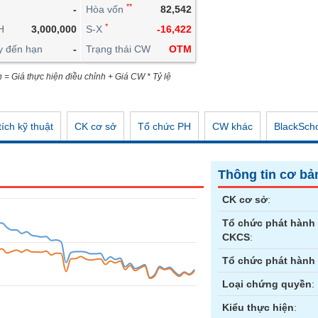
**
-
Hòa vốn
82,542
CÔNG CỤ ĐẦU TƯ
*
H
3,000,000
S-X
-16,422
XUẤT DỮ LIỆU
y đến hạn
-
Trạng thái CW
OTM
TIN MỚI
n = Giá thực hiện điều chỉnh + Giá CW * Tỷ lệ
ích kỹ thuật
CK cơ sở
Tổ chức PH
CW khác
BlackSch
Thông tin cơ bả
CK cơ sở
:
Tổ chức phát hành
CKCS
:
Tổ chức phát hành
Loại chứng quyền
:
Kiểu thực hiện
: