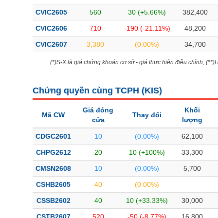
Bài viết của tác giả
(-)
CVIC2605
560
30 (+5.66%)
382,400
CVIC2606
710
-190 (-21.11%)
48,200
Báo cáo phân tích
(-)
CVIC2607
3,380
(0.00%)
34,700
(*)S-X là giá chứng khoán cơ sở - giá thực hiện điều chỉnh; (**
Thuật ngữ
(-)
Chứng quyền cùng TCPH (
KIS
)
Dịch vụ
(-)
Giá đóng
Khối
Mã CW
Thay đổi
cửa
lượng
Đào tạo
CDGC2601
10
(0.00%)
62,100
Sách tài chính
CHPG2612
20
10 (+100%)
33,300
Công cụ đầu tư
CMSN2608
10
(0.00%)
5,700
Truyền thông tài chính
CSHB2605
40
(0.00%)
Dữ liệu tài chính
CSSB2602
40
10 (+33.33%)
30,000
CSTB2607
520
-50 (-8.77%)
16,800