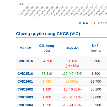
TÀI CHÍNH
-30k
23/05/2022
06/04/2022
26/05/2022
12/04/2022
31/05/2022
17/04/2022
05/06/2022
20/04/2022
08/06/2022
25/04/2022
13/06/2022
28/04/2022
16/06/20
05/05/2022
21/0
10/05/2022
15/05/2022
18/05/2022
CÔNG NGHỆ THÔNG TIN
DỊCH VỤ TRUYỀN THÔNG
S-X
S-X-Pr
TIỆN ÍCH
Chứng quyền cùng CKCS (
VIC
)
BẤT ĐỘNG SẢN
Giá đóng
Khối
Mã CW
Thay đổi
cửa
lượng
Mã chứng khoán
(-)
CVIC2515
24,750
-1,160
6,300
Tất cả
Cổ phiếu
Chỉ số
Chứng chỉ quỹ
Chứng quy
(-4.48%)
Lãnh đạo
(-)
CVIC2516
26,310
110 (+0.42%)
1,800
CVIC2601
1,460
(0.00%)
63,700
Tất cả
Người nội bộ
Người liên quan
Cổ đông lớn
CVIC2602
1,190
-10 (-0.83%)
30,100
Tin tức
(-)
CVIC2603
1,400
-20 (-1.41%)
32,000
CVIC2604
1,590
-10 (-0.63%)
95,900