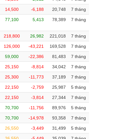
14,500
-6,188
20,748
7 tháng
77,100
5,413
78,389
7 tháng
218,800
26,982
221,018
7 tháng
126,000
-43,221
169,528
7 tháng
59,000
-22,386
81,483
7 tháng
25,150
-8,814
34,042
7 tháng
25,300
-11,773
37,189
7 tháng
22,150
-2,759
25,987
5 tháng
22,150
-3,814
27,344
7 tháng
70,700
-11,756
89,976
5 tháng
70,700
-14,978
93,358
7 tháng
26,550
-3,449
31,499
5 tháng
26,550
-5,449
35,039
7 tháng