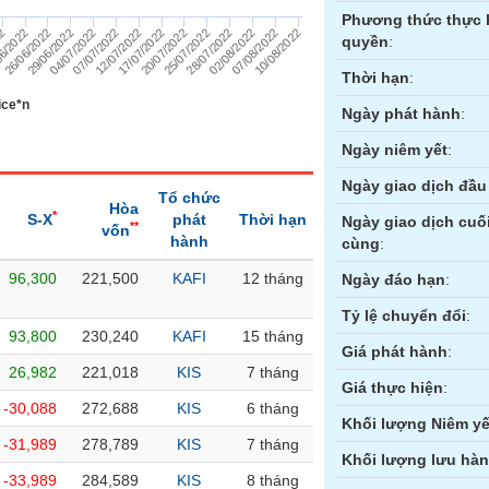
Phương thức thực 
07/07/2022
12/07/2022
17/07/2022
20/07/2022
25/07/2022
28/07/2022
22
02/08/2022
6/2022
07/08/2022
26/06/2022
10/08/2022
29/06/2022
04/07/2022
quyền
:
Thời hạn
:
ice*n
Ngày phát hành
:
Ngày niêm yết
:
Ngày giao dịch đầu 
Tổ chức
Hòa
*
S-X
phát
Thời hạn
Ngày giao dịch cuố
**
vốn
hành
cùng
:
96,300
221,500
KAFI
12 tháng
ền
Hợp đồng tương lai
Trái phiếu
Ngày đáo hạn
:
Tỷ lệ chuyển đổi
:
93,800
230,240
KAFI
15 tháng
Giá phát hành
:
26,982
221,018
KIS
7 tháng
Giá thực hiện
:
-30,088
272,688
KIS
6 tháng
Khối lượng Niêm yế
-31,989
278,789
KIS
7 tháng
Khối lượng lưu hà
-33,989
284,589
KIS
8 tháng