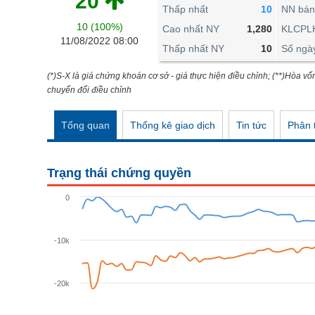
20
THẾ GIỚI
Thấp nhất
10
NN bán
10 (100%)
ĐÔNG DƯƠNG
Cao nhất NY
1,280
KLCPL
11/08/2022 08:00
Thấp nhất NY
10
Số ngà
TÀI CHÍNH CÁ NHÂN
PHÂN TÍCH
(*)S-X là giá chứng khoán cơ sở - giá thực hiện điều chỉnh; (**)Hòa vố
chuyển đổi điều chỉnh
Ngành
(-)
Tổng quan
Thống kê giao dịch
Tin tức
Phân t
VS-SECTOR
NĂNG LƯỢNG
Trạng thái chứng quyền
NGUYÊN VẬT LIỆU
0
CÔNG NGHIỆP
TIÊU DÙNG KHÔNG THIẾT YẾU
-10k
TIÊU DÙNG THIẾT YẾU
-20k
CHĂM SÓC SỨC KHỎE