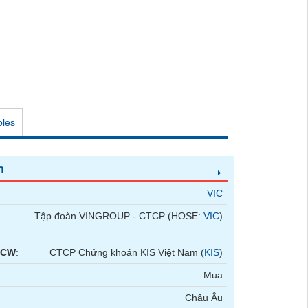
oles
n
VIC
Tập đoàn VINGROUP - CTCP (HOSE:
VIC
)
 CW
:
CTCP Chứng khoán KIS Việt Nam (
KIS
)
Mua
Châu Âu