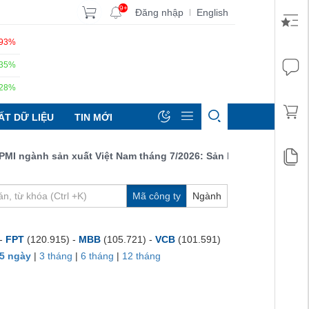
9+
Đăng nhập
English
|
.93%
.35%
.28%
ẤT DỮ LIỆU
TIN MỚI
ngành sản xuất Việt Nam tháng 7/2026: Sản lượng, số lượng đơn đ
Mã công ty
Ngành
 -
FPT
(120.915) -
MBB
(105.721) -
VCB
(101.591)
5 ngày
|
3 tháng
|
6 tháng
|
12 tháng