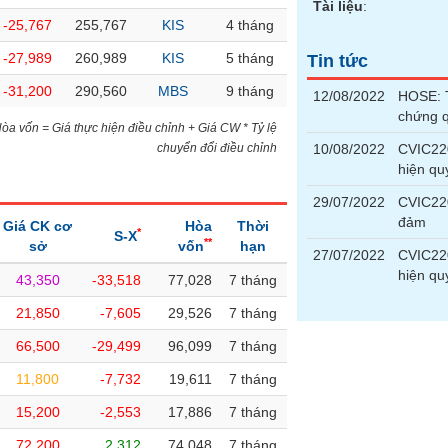
Tài liệu
:
-25,767
255,767
KIS
4 tháng
-27,989
260,989
KIS
5 tháng
Tin tức
-31,200
290,560
MBS
9 tháng
12/08/2022
HOSE: T
chứng 
)Hòa vốn = Giá thực hiện điều chỉnh + Giá CW * Tỷ lệ
chuyển đổi điều chỉnh
10/08/2022
CVIC220
hiện qu
29/07/2022
CVIC220
đảm
Giá CK cơ
Hòa
Thời
*
S-X
**
sở
vốn
hạn
27/07/2022
CVIC220
hiện qu
43,350
-33,518
77,028
7 tháng
21,850
-7,605
29,526
7 tháng
66,500
-29,499
96,099
7 tháng
11,800
-7,732
19,611
7 tháng
15,200
-2,553
17,886
7 tháng
72,200
2,312
74,048
7 tháng