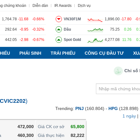
ng chứng khoán
Diễn đàn
IR Awards
Dịch vụ
1,764.78
-11.68
-0.66%
VN30F1M
1,896.00
-17.80
-0
292.64
-0.95
-0.32%
Dầu
75.25
0.26
0
442.05
-2.98
-0.67%
Spot Gold
4,277.08
11.76
0
o
Tin tức
Báo cáo phân tích
Thuật ngữ
Dịch vụ
HIẾU
PHÁI SINH
TRÁI PHIẾU
CÔNG CỤ ĐẦU TƯ
XU
Chỉ số PMI 
VIETSTOCKFINANCE
VĨ MÔ
NGÀNH
CVIC2202
)
DOANH NGHIỆP
Trending:
PNJ
(160.804) -
HPG
(128.898)
CỔ PHIẾU
1 ngày
|
PHÁI SINH
472,000
Giá CK cơ sở
65,800
TRÁI PHIẾU
a
460,300
Giá thực hiện
82,222