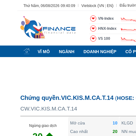
(
)
Đấu trườ
Thứ Năm, 06/08/2026
09:40:10
Vietstock
VN
|
EN
VN-Index
HNX-Index
VS 100
Tất cả
Tính năng
Ngành
Mã chứng khoán
Lãnh đạ
VĨ MÔ
NGÀNH
DOANH NGHIỆP
CỔ P
Tính năng
(-)
VIETSTOCK
CHỨNG KHOÁN
DOANH NGHIỆP
Chứng quyền.VIC.KIS.M.CA.T.14
(
HOSE:
BẤT ĐỘNG SẢN
CW.VIC.KIS.M.CA.T.14
TÀI CHÍNH
HÀNG HÓA
Mở cửa
10
KLGD
Ngừng giao dịch
KINH TẾ
Cao nhất
20
NN mu