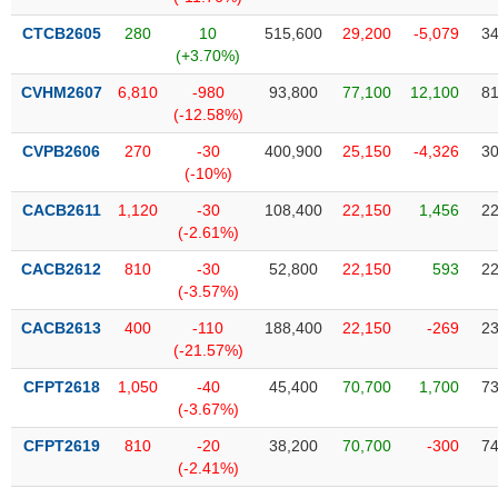
Tổng
VS-
quan
SECTOR
CTCB2605
280
10
515,600
29,200
-5,079
34
(+3.70%)
Giao
dịch
CVHM2607
6,810
-980
93,800
77,100
12,100
81
(-12.58%)
Tài
chính
CVPB2606
270
-30
400,900
25,150
-4,326
30
NĂNG
(-10%)
Phân
LƯỢNG
tích
CACB2611
1,120
-30
108,400
22,150
1,456
22
kỹ
(-2.61%)
thuật
CACB2612
810
-30
52,800
22,150
593
22
Hồ
(-3.57%)
NGUYÊN
sơ
VẬT
CACB2613
400
-110
188,400
22,150
-269
23
doanh
LIỆU
(-21.57%)
nghiệp
CFPT2618
1,050
-40
45,400
70,700
1,700
73
Tin
(-3.67%)
tức
sự
CFPT2619
810
-20
38,200
70,700
-300
74
CÔNG
kiện
(-2.41%)
NGHIỆP
Tài