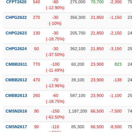
CFPT2620
540
-80
275,000
70,700
-2,300
75
liệu
(-12.90%)
Tâm
CHPG2622
270
-30
356,300
21,850
-1,150
23
lý
(-10%)
TIÊU
thị
DÙNG
CHPG2623
130
-30
205,700
21,850
-2,150
24
trường
KHÔNG
(-18.75%)
THIẾT
CHPG2624
50
-30
362,100
21,850
-3,150
25
YẾU
(-37.50%)
CMBB2611
770
-100
60,200
23,900
823
24
(-11.49%)
TIÊU
CMBB2612
470
-70
39,100
23,900
-138
24
DÙNG
(-12.96%)
THIẾT
CMBB2613
260
-60
587,100
23,900
-1,100
25
YẾU
(-18.75%)
CMSN2616
90
-150
1,187,200
66,500
-7,500
74
(-62.50%)
CMSN2617
90
-110
85,300
66,500
-8,500
75
CHĂM