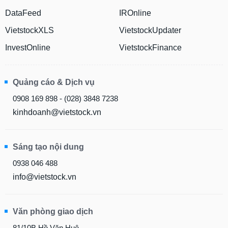
DataFeed
IROnline
VietstockXLS
VietstockUpdater
InvestOnline
VietstockFinance
Quảng cáo & Dịch vụ
0908 169 898 - (028) 3848 7238
kinhdoanh@vietstock.vn
Sáng tạo nội dung
0938 046 488
info@vietstock.vn
Văn phòng giao dịch
81/10B Hồ Văn Huê,