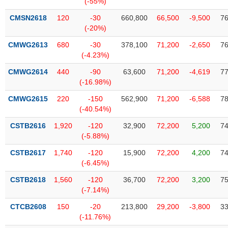
(-55%)
SÓC
SỨC
CMSN2618
120
-30
660,800
66,500
-9,500
76
KHỎE
(-20%)
CMWG2613
680
-30
378,100
71,200
-2,650
76
(-4.23%)
CMWG2614
440
-90
63,600
71,200
-4,619
77
TÀI
(-16.98%)
CHÍNH
CMWG2615
220
-150
562,900
71,200
-6,588
78
(-40.54%)
CSTB2616
1,920
-120
32,900
72,200
5,200
74
(-5.88%)
CÔNG
NGHỆ
CSTB2617
1,740
-120
15,900
72,200
4,200
74
THÔNG
(-6.45%)
TIN
CSTB2618
1,560
-120
36,700
72,200
3,200
75
(-7.14%)
CTCB2608
150
-20
213,800
29,200
-3,800
33
(-11.76%)
DỊCH