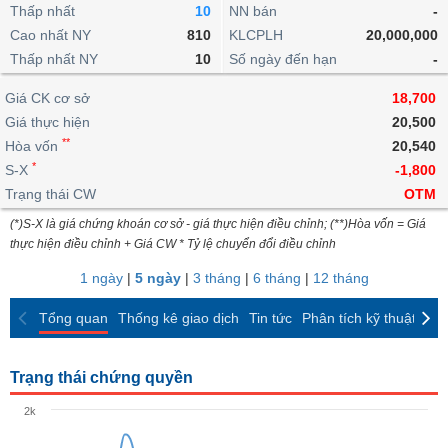
khoản
lai
Thấp nhất
10
NN bán
-
dịch
lỗ
Phân
Vĩ
Thống
Định
Cao nhất NY
810
KLCPLH
20,000,000
tích
mô
BẤT
Chứng
IR
Giao
kê
Chứng
giá
Thấp nhất NY
kỹ
10
Số ngày đến hạn
-
ĐỘNG
quyền
Awards
dịch
giao
quyền
thuật
SẢN
Nước
nội
dịch
Trái
Giá CK cơ sở
18,700
ngoài
Tổng
bộ
Bảng
phiếu
Giá thực hiện
20,500
Tin
quan
giá
Đào
doanh
Tự
**
Niên
tức
Hòa vốn
20,540
TÀI
trực
tạo
nghiệp
doanh
Thống
giám
*
S-X
-1,800
CHÍNH
tuyến
kê
Top
Trạng thái CW
OTM
Tài
giao
Bộ
cổ
liệu
(*)S-X là giá chứng khoán cơ sở - giá thực hiện điều chỉnh; (**)Hòa vốn = Giá
dịch
Dịch
lọc
phiếu
cổ
HÀNG
thực hiện điều chỉnh + Giá CW * Tỷ lệ chuyển đổi điều chỉnh
vụ
cổ
Định
đông
HÓA
Bản
phiếu
1 ngày
|
5 ngày
|
3 tháng
|
6 tháng
|
12 tháng
giá
đồ
So
ngành
Tổng quan
Thống kê giao dịch
Tin tức
Phân tích kỹ thuật
CK
sánh
KINH
cổ
Thống
TẾ
phiếu
kê
Trạng thái chứng quyền
giao
Báo
dịch
2k
cáo
THẾ
phân
GIỚI