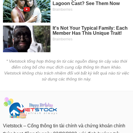
tài
chính
* Vietstock tổng hợp thông tin từ các nguồn đáng tin cậy vào thời
điểm công bố cho mục đích cung cấp thông tin tham khảo.
Vietstock không chịu trách nhiệm đối với bất kỳ kết quả nào từ việc
sử dụng các thông tin này.
Vietstock – Cổng thông tin tài chính và chứng khoán chính