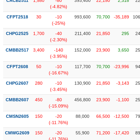
PHIẾU
CACB2511
1,580
-80
393,400
22,150
2,318
22
Hủy
(-4.82%)
niêm
yết
CFPT2518
30
-10
993,600
70,700
-35,189
106
(-25%)
Theo
CÔNG
dõi
CHPG2525
1,700
-40
211,400
21,850
295
24
CỤ
đặc
(-2.30%)
ĐẦU
biệt
TƯ
CMBB2517
3,400
-140
152,000
23,900
3,650
25
Không
(-3.95%)
được
CFPT2608
50
-10
117,700
70,700
-23,996
94
ký
XUẤT
(-16.67%)
quỹ
DỮ
LIỆU
CHPG2607
280
-10
130,900
21,850
-3,143
25
Danh
(-3.45%)
mục
ETF
CMBB2607
450
-80
456,800
23,900
-1,100
25
TIN
(-15.09%)
Cổ
MỚI
phiếu
CMSN2605
150
-20
88,000
66,500
-12,500
79
chi
(-11.76%)
Ngành
tiết
(-)
CMWG2609
150
-20
55,900
71,200
-17,420
89
(-11.76%)