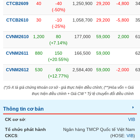
VỤ
CTCB2609
40
-40
1,250,900
29,200
-4,800
34
TRUYỀN
(-50%)
THÔNG
CTCB2610
30
-10
1,058,700
29,200
-5,800
35
(-25%)
CVNM2610
1,200
80
177,000
59,000
2,000
61
(+7.14%)
TIỆN
CVNM2611
880
150
166,500
59,000
62
ÍCH
(+20.55%)
CVNM2612
530
60
2,584,400
59,000
-2,000
63
(+12.77%)
BẤT
(*)S-X là giá chứng khoán cơ sở - giá thực hiện điều chỉnh; (**)Hòa vốn = Giá
ĐỘNG
thực hiện điều chỉnh + Giá CW * Tỷ lệ chuyển đổi điều chỉnh
SẢN
Thông tin cơ bản
Mã
chứng
CK cơ sở
:
VIB
khoán
(-)
Tổ chức phát hành
Ngân hàng TMCP Quốc tế Việt Nam
CKCS
:
(HOSE:
VIB
)