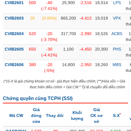
CVIB2601
500
-40
25,900
-2,516
18,014
LPS
1
(-7.41%)
th
Trạng
thái
CVIB2603
20
(0.00%)
865,200
-4,413
19,019
VPX
NGÀNH
cổ
th
phiếu
CVIB2604
520
-20
317,700
-2,990
18,526
ACBS
1
Quy
(-3.70%)
th
DOANH
mô
CVIB2605
650
-30
1,100
-4,450
20,300
PHS
1
NGHIỆP
thị
(-4.41%)
th
trường
CVIB2606
380
-20
14,800
-2,950
18,260
MBS
Niêm
(-5%)
th
CỔ
yết
PHIẾU
(*)S-X là giá chứng khoán cơ sở - giá thực hiện điều chỉnh; (**)Hòa vốn = Giá
Niêm
thực hiện điều chỉnh + Giá CW * Tỷ lệ chuyển đổi điều chỉnh
yết
mới
Chứng quyền cùng TCPH (
SSI
)
PHÁI
Niêm
SINH
Giá
Giá
yết
Khối
*
Mã CW
đóng
Thay đổi
CK cơ
S-X
bổ
lượng
cửa
sở
sung
TRÁI