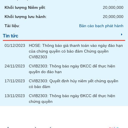
phân
tích
Khối lượng Niêm yết
:
20,000,000
(-)
Khối lượng lưu hành
:
20,000,000
Tài liệu
:
Bản cáo bạch phát hành
Thuật
ngữ
Tin tức
(-)
01/12/2023
HOSE: Thông báo giá thanh toán vào ngày đáo hạn
của chứng quyền có bảo đảm Chứng quyền
Dịch
CVIB2303
vụ
(-)
24/11/2023
CVIB2303: Thông báo ngày ĐKCC để thực hiện
quyền do đáo hạn
17/11/2023
CVIB2303: Quyết định hủy niêm yết chứng quyền
Đào
có bảo đảm
tạo
13/11/2023
CVIB2303: Thông báo ngày ĐKCC để thực hiện
chứng quyền
Sách
tài