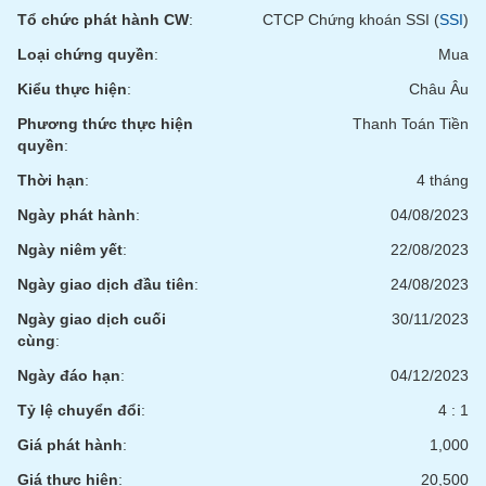
Tất cả
Cổ phiếu
Chỉ số
Chứng chỉ quỹ
Chứng q
Tổ chức phát hành CW
:
CTCP Chứng khoán SSI (
SSI
)
Loại chứng quyền
:
Mua
Lãnh
đạo
Kiểu thực hiện
:
Châu Âu
(-)
Phương thức thực hiện
Thanh Toán Tiền
Tất cả
Người nội bộ
Người liên quan
Cổ đông lớn
quyền
:
Thời hạn
:
4 tháng
Tin
Ngày phát hành
:
04/08/2023
tức
(-)
Ngày niêm yết
:
22/08/2023
Ngày giao dịch đầu tiên
:
24/08/2023
Bài
Ngày giao dịch cuối
30/11/2023
viết
của
cùng
:
tác
giả
Ngày đáo hạn
:
04/12/2023
(-)
Tỷ lệ chuyển đổi
:
4 : 1
Giá phát hành
:
1,000
Báo
cáo
Giá thực hiện
:
20,500