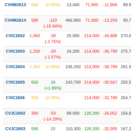
phân
CVHM2613
540
(0.00%)
13,400
71,900
-11,868
88,
tích
(-)
CVHM2614
580
-110
466,800
71,900
-13,259
90,
(-15.94%)
Thuật
ngữ
CVIC2602
1,060
-30
25,900
214,000
-34,888
270,
(-)
(-2.75%)
CVIC2603
1,250
-20
24,200
214,000
-36,789
275,
(-1.57%)
Dịch
vụ
CVIC2604
1,460
(0.00%)
236,200
214,000
-38,789
281,
(-)
CVIC2605
550
10
243,700
214,000
-30,567
255,
Đào
(+1.85%)
tạo
CVIC2606
900
(0.00%)
214,000
-32,789
264,
CVJC2602
300
-50
89,000
126,200
-26,052
156,
(-14.29%)
Sách
tài
CVJC2603
590
10
110,300
126,200
-32,005
167,