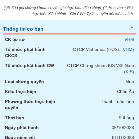
tài
chính
(*)S-X là giá chứng khoán cơ sở - giá thực hiện điều chỉnh; (**)Hòa vốn = Giá
thực hiện điều chỉnh + Giá CW * Tỷ lệ chuyển đổi điều chỉnh
Thông tin cơ bản
CK cơ sở
:
VHM
Tổ chức phát hành
CTCP Vinhomes (HOSE:
VHM
)
CKCS
:
Tổ chức phát hành CW
:
CTCP Chứng khoán KIS Việt Nam
(
KIS
)
Loại chứng quyền
:
Mua
Kiểu thực hiện
:
Châu Âu
Phương thức thực hiện
Thanh Toán Tiền
quyền
:
Thời hạn
:
9 tháng
Ngày phát hành
:
05/10/2023
Ngày niêm yết
:
01/11/2023