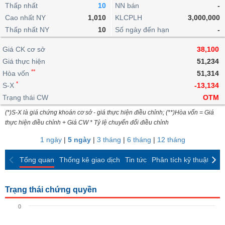
khoản
lai
Thấp nhất
10
NN bán
-
dịch
lỗ
Phân
Vĩ
Thống
Định
Cao nhất NY
1,010
KLCPLH
3,000,000
tích
mô
BẤT
Chứng
IR
Giao
kê
Chứng
giá
Thấp nhất NY
kỹ
10
Số ngày đến hạn
-
ĐỘNG
quyền
Awards
dịch
giao
quyền
thuật
SẢN
Nước
nội
dịch
Trái
Giá CK cơ sở
38,100
ngoài
Tổng
bộ
Bảng
phiếu
Giá thực hiện
51,234
Tin
quan
giá
Đào
doanh
Tự
**
Niên
tức
Hòa vốn
51,314
TÀI
trực
tạo
nghiệp
doanh
Thống
giám
*
S-X
-13,134
CHÍNH
tuyến
kê
Top
Trạng thái CW
OTM
Tài
giao
Bộ
cổ
liệu
(*)S-X là giá chứng khoán cơ sở - giá thực hiện điều chỉnh; (**)Hòa vốn = Giá
dịch
Dịch
lọc
phiếu
cổ
HÀNG
thực hiện điều chỉnh + Giá CW * Tỷ lệ chuyển đổi điều chỉnh
vụ
cổ
Định
đông
HÓA
Bản
phiếu
1 ngày
|
5 ngày
|
3 tháng
|
6 tháng
|
12 tháng
giá
đồ
So
ngành
Tổng quan
Thống kê giao dịch
Tin tức
Phân tích kỹ thuật
CK
sánh
KINH
cổ
Thống
TẾ
phiếu
kê
Trạng thái chứng quyền
giao
Báo
dịch
0
cáo
THẾ
phân
GIỚI