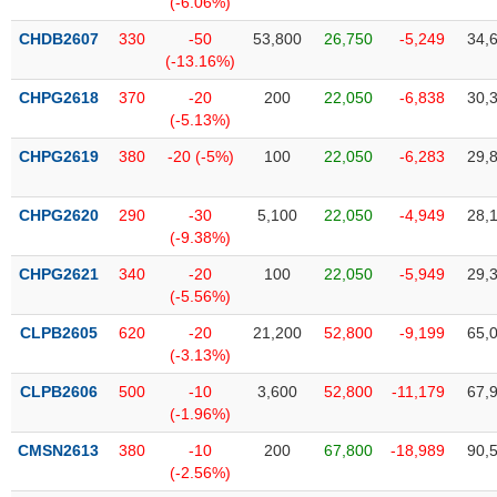
(-6.06%)
SÓC
SỨC
CHDB2607
330
-50
53,800
26,750
-5,249
34,
KHỎE
(-13.16%)
CHPG2618
370
-20
200
22,050
-6,838
30,
(-5.13%)
CHPG2619
380
-20 (-5%)
100
22,050
-6,283
29,
TÀI
CHÍNH
CHPG2620
290
-30
5,100
22,050
-4,949
28,
(-9.38%)
CHPG2621
340
-20
100
22,050
-5,949
29,
(-5.56%)
CÔNG
NGHỆ
CLPB2605
620
-20
21,200
52,800
-9,199
65,
THÔNG
(-3.13%)
TIN
CLPB2606
500
-10
3,600
52,800
-11,179
67,
(-1.96%)
CMSN2613
380
-10
200
67,800
-18,989
90,
(-2.56%)
DỊCH