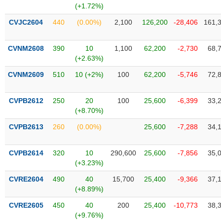
chính
(+1.72%)
CVJC2604
440
(0.00%)
2,100
126,200
-28,406
161,
CVNM2608
390
10
1,100
62,200
-2,730
68,
Công
(+2.63%)
cụ
đầu
CVNM2609
510
10 (+2%)
100
62,200
-5,746
72,
tư
CVPB2612
250
20
100
25,600
-6,399
33,
(+8.70%)
Truyền
CVPB2613
260
(0.00%)
25,600
-7,288
34,
thông
tài
CVPB2614
320
10
290,600
25,600
-7,856
35,
chính
(+3.23%)
CVRE2604
490
40
15,700
25,400
-9,366
37,
(+8.89%)
Dữ
CVRE2605
450
40
200
25,400
-10,773
38,
liệu
(+9.76%)