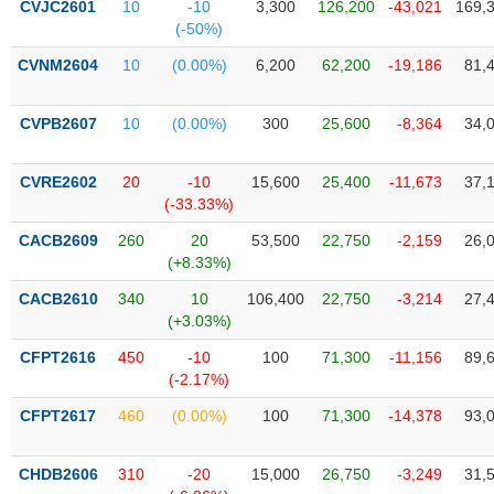
CVJC2601
10
-10
3,300
126,200
-43,021
169,
liệu
(-50%)
Tâm
CVNM2604
10
(0.00%)
6,200
62,200
-19,186
81,
lý
TIÊU
thị
DÙNG
CVPB2607
10
(0.00%)
300
25,600
-8,364
34,
trường
KHÔNG
THIẾT
CVRE2602
20
-10
15,600
25,400
-11,673
37,
YẾU
(-33.33%)
CACB2609
260
20
53,500
22,750
-2,159
26,
(+8.33%)
TIÊU
CACB2610
340
10
106,400
22,750
-3,214
27,
DÙNG
(+3.03%)
THIẾT
CFPT2616
450
-10
100
71,300
-11,156
89,
YẾU
(-2.17%)
CFPT2617
460
(0.00%)
100
71,300
-14,378
93,
CHDB2606
310
-20
15,000
26,750
-3,249
31,
CHĂM