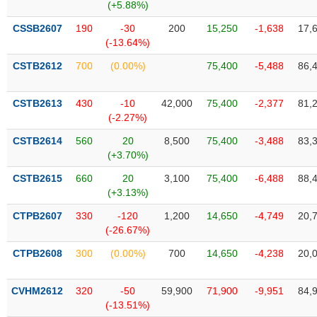
Tất cả
Cổ phiếu
Chỉ số
Chứng chỉ quỹ
Chứng q
(+5.88%)
CSSB2607
190
-30
200
15,250
-1,638
17,
Lãnh
(-13.64%)
đạo
(-)
CSTB2612
700
(0.00%)
75,400
-5,488
86,
Tất cả
Người nội bộ
Người liên quan
Cổ đông lớn
CSTB2613
430
-10
42,000
75,400
-2,377
81,
(-2.27%)
Tin
CSTB2614
560
20
8,500
75,400
-3,488
83,
tức
(-)
(+3.70%)
CSTB2615
660
20
3,100
75,400
-6,488
88,
(+3.13%)
Bài
viết
CTPB2607
330
-120
1,200
14,650
-4,749
20,
của
(-26.67%)
tác
giả
CTPB2608
300
(0.00%)
700
14,650
-4,238
20,
(-)
CVHM2612
320
-50
59,900
71,900
-9,951
84,
Báo
(-13.51%)
cáo