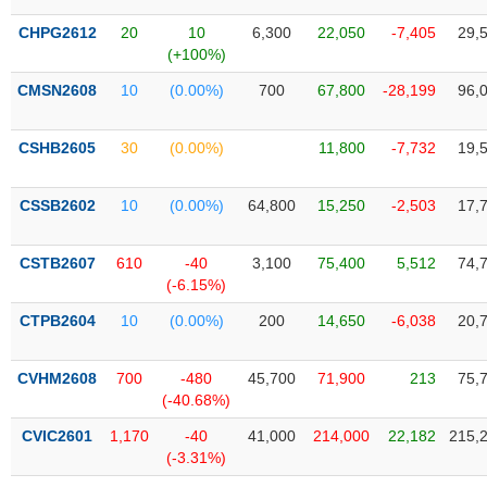
Tổng
VS-
quan
SECTOR
CHPG2612
20
10
6,300
22,050
-7,405
29,
(+100%)
Giao
dịch
CMSN2608
10
(0.00%)
700
67,800
-28,199
96,
Tài
chính
CSHB2605
30
(0.00%)
11,800
-7,732
19,
NĂNG
Phân
LƯỢNG
tích
CSSB2602
10
(0.00%)
64,800
15,250
-2,503
17,
kỹ
thuật
CSTB2607
610
-40
3,100
75,400
5,512
74,
Hồ
(-6.15%)
NGUYÊN
sơ
VẬT
CTPB2604
10
(0.00%)
200
14,650
-6,038
20,
doanh
LIỆU
nghiệp
CVHM2608
700
-480
45,700
71,900
213
75,
Tin
(-40.68%)
tức
sự
CVIC2601
1,170
-40
41,000
214,000
22,182
215,
CÔNG
kiện
(-3.31%)
NGHIỆP
Tài