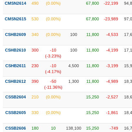
VỤ
CMSN2614
490
(0.00%)
67,800
-22,199
94,
TRUYỀN
THÔNG
CMSN2615
530
(0.00%)
67,800
-23,989
97,
CSHB2609
340
(0.00%)
100
11,800
-4,533
17,
TIỆN
CSHB2610
300
-10
100
11,800
-4,199
17,
ÍCH
(-3.23%)
CSHB2611
230
-10
4,500
11,800
-3,199
15,
(-4.17%)
BẤT
CSHB2612
390
-50
1,300
11,800
-4,989
18,
ĐỘNG
(-11.36%)
SẢN
CSSB2604
210
(0.00%)
15,250
-2,527
18,
Mã
chứng
CSSB2605
330
(0.00%)
15,250
-1,861
18,
khoán
(-)
CSSB2606
180
10
138,100
15,250
-749
16,