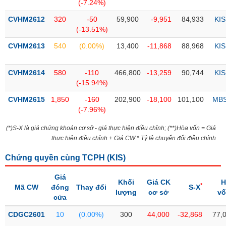
PHIẾU
Hủy
(-7.24%)
niêm
CVHM2612
320
-50
59,900
-9,951
84,933
KIS
yết
(-13.51%)
Theo
CVHM2613
540
(0.00%)
13,400
-11,868
88,968
KIS
CÔNG
dõi
CỤ
đặc
ĐẦU
biệt
CVHM2614
580
-110
466,800
-13,259
90,744
KIS
TƯ
(-15.94%)
Không
được
CVHM2615
1,850
-160
202,900
-18,100
101,100
MB
ký
(-7.96%)
XUẤT
quỹ
DỮ
(*)S-X là giá chứng khoán cơ sở - giá thực hiện điều chỉnh; (**)Hòa vốn = Giá
LIỆU
Danh
thực hiện điều chỉnh + Giá CW * Tỷ lệ chuyển đổi điều chỉnh
mục
ETF
Chứng quyền cùng TCPH (
KIS
)
TIN
Cổ
Giá
MỚI
Khối
Giá CK
H
*
phiếu
Mã CW
đóng
Thay đổi
S-X
lượng
cơ sở
v
chi
cửa
Ngành
tiết
(-)
CDGC2601
10
(0.00%)
300
44,000
-32,868
77,