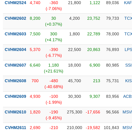
CVHM2524
4,740
-360
21,800
1,122
89,036
KAF
(-7.06%)
Trạng
thái
CVHM2602
8,200
30
4,200
23,752
79,733
TC
NGÀNH
cổ
(+0.37%)
phiếu
CVHM2603
7,500
300
1,800
22,789
78,000
TC
Quy
(+4.17%)
DOANH
mô
CVHM2604
5,370
-390
22,500
20,863
76,893
LP
NGHIỆP
thị
(-6.77%)
trường
CVHM2607
6,640
1,180
18,000
6,900
80,985
SSI
Niêm
(+21.61%)
CỔ
yết
PHIẾU
CVHM2608
700
-480
45,700
213
75,731
KIS
Niêm
(-40.68%)
yết
mới
CVHM2609
4,930
-100
30,300
9,307
83,956
ACB
PHÁI
(-1.99%)
Niêm
SINH
yết
CVHM2610
1,820
-190
275,300
-17,656
96,566
MSV
bổ
(-9.45%)
sung
TRÁI
CVHM2611
2,690
-210
210,000
-19,582
101,843
MSV