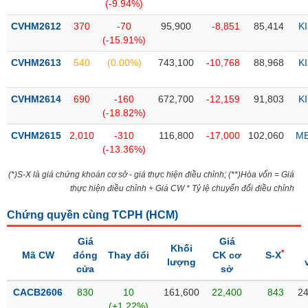
PHIẾU
Hủy
(-9.94%)
niêm
CVHM2612
370
-70
95,900
-8,851
85,414
K
yết
(-15.91%)
Theo
CVHM2613
540
(0.00%)
743,100
-10,768
88,968
K
CÔNG
dõi
CỤ
đặc
ĐẦU
biệt
CVHM2614
690
-160
672,700
-12,159
91,803
K
TƯ
(-18.82%)
Không
được
CVHM2615
2,010
-310
116,800
-17,000
102,060
M
ký
(-13.36%)
XUẤT
quỹ
DỮ
(*)S-X là giá chứng khoán cơ sở - giá thực hiện điều chỉnh; (**)Hòa vốn = Giá
LIỆU
Danh
thực hiện điều chỉnh + Giá CW * Tỷ lệ chuyển đổi điều chỉnh
mục
ETF
Chứng quyền cùng TCPH (
HCM
)
TIN
Cổ
Giá
Giá
MỚI
Khối
*
phiếu
Mã CW
đóng
Thay đổi
CK cơ
S-X
lượng
chi
cửa
sở
Ngành
tiết
(-)
CACB2606
830
10
161,600
22,400
843
24
(+1.22%)