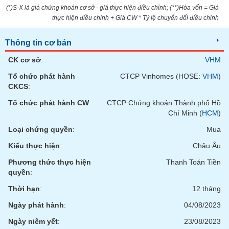
VỤ
(*)S-X là giá chứng khoán cơ sở - giá thực hiện điều chỉnh; (**)Hòa vốn = Giá
TRUYỀN
thực hiện điều chỉnh + Giá CW * Tỷ lệ chuyển đổi điều chỉnh
THÔNG
Thông tin cơ bản
CK cơ sở
:
VHM
Tổ chức phát hành
CTCP Vinhomes (HOSE:
VHM
)
TIỆN
CKCS
:
ÍCH
Tổ chức phát hành CW
:
CTCP Chứng khoán Thành phố Hồ
Chí Minh (
HCM
)
Loại chứng quyền
:
Mua
BẤT
Kiểu thực hiện
:
Châu Âu
ĐỘNG
SẢN
Phương thức thực hiện
Thanh Toán Tiền
quyền
:
Mã
Thời hạn
:
12 tháng
chứng
khoán
Ngày phát hành
:
04/08/2023
(-)
Ngày niêm yết
:
23/08/2023