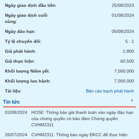
Tất cả
Cổ phiếu
Chỉ số
Chứng chỉ quỹ
Chứng q
Ngày giao dịch đầu tiên
:
25/08/2023
Ngày giao dịch cuối
01/08/2024
Lãnh
cùng
:
đạo
(-)
Ngày đáo hạn
:
05/08/2024
Tất cả
Người nội bộ
Người liên quan
Cổ đông lớn
Tỷ lệ chuyển đổi
:
5 : 1
Giá phát hành
:
2,800
Tin
Giá thực hiện
:
60,500
tức
(-)
Khối lượng Niêm yết
:
7,000,000
Khối lượng lưu hành
:
7,000,000
Bài
Tài liệu
:
Bản cáo bạch phát hành
viết
của
Tin tức
tác
giả
(-)
02/08/2024
HOSE: Thông báo giá thanh toán vào ngày đáo hạn
của chứng quyền có bảo đảm Chứng quyền
CVHM2311
Báo
26/07/2024
CVHM2311: Thông báo ngày ĐKCC để thực hiện
cáo