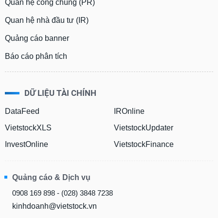
Quan hệ công chúng (PR)
Quan hệ nhà đầu tư (IR)
Quảng cáo banner
Báo cáo phân tích
DỮ LIỆU TÀI CHÍNH
DataFeed
IROnline
VietstockXLS
VietstockUpdater
InvestOnline
VietstockFinance
Quảng cáo & Dịch vụ
0908 169 898 - (028) 3848 7238
kinhdoanh@vietstock.vn