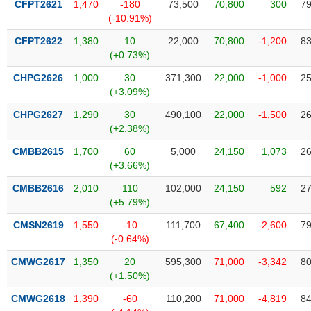
CFPT2621
1,470
-180
73,500
70,800
300
79
liệu
(-10.91%)
Tâm
CFPT2622
1,380
10
22,000
70,800
-1,200
83
lý
(+0.73%)
TIÊU
thị
DÙNG
CHPG2626
1,000
30
371,300
22,000
-1,000
25
trường
KHÔNG
(+3.09%)
THIẾT
CHPG2627
1,290
30
490,100
22,000
-1,500
26
YẾU
(+2.38%)
CMBB2615
1,700
60
5,000
24,150
1,073
26
(+3.66%)
TIÊU
CMBB2616
2,010
110
102,000
24,150
592
27
DÙNG
(+5.79%)
THIẾT
CMSN2619
1,550
-10
111,700
67,400
-2,600
79
YẾU
(-0.64%)
CMWG2617
1,350
20
595,300
71,000
-3,342
80
(+1.50%)
CMWG2618
1,390
-60
110,200
71,000
-4,819
84
CHĂM