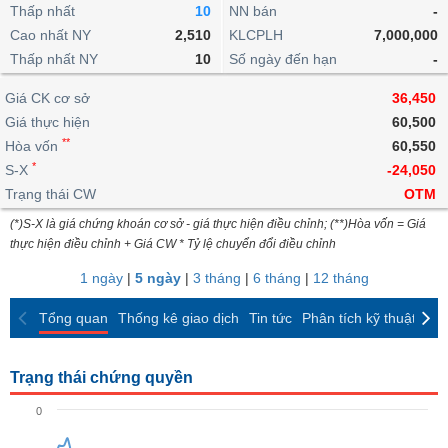
khoản
lai
Thấp nhất
10
NN bán
-
dịch
lỗ
Phân
Vĩ
Thống
Định
Cao nhất NY
2,510
KLCPLH
7,000,000
tích
mô
BẤT
Chứng
IR
Giao
kê
Chứng
giá
Thấp nhất NY
kỹ
10
Số ngày đến hạn
-
ĐỘNG
quyền
Awards
dịch
giao
quyền
thuật
SẢN
Nước
nội
dịch
Trái
Giá CK cơ sở
36,450
ngoài
Tổng
bộ
Bảng
phiếu
Giá thực hiện
60,500
Tin
quan
giá
Đào
doanh
Tự
**
Niên
tức
Hòa vốn
60,550
TÀI
trực
tạo
nghiệp
doanh
Thống
giám
*
S-X
-24,050
CHÍNH
tuyến
kê
Top
Trạng thái CW
OTM
Tài
giao
Bộ
cổ
liệu
(*)S-X là giá chứng khoán cơ sở - giá thực hiện điều chỉnh; (**)Hòa vốn = Giá
dịch
Dịch
lọc
phiếu
cổ
HÀNG
thực hiện điều chỉnh + Giá CW * Tỷ lệ chuyển đổi điều chỉnh
vụ
cổ
Định
đông
HÓA
Bản
phiếu
1 ngày
|
5 ngày
|
3 tháng
|
6 tháng
|
12 tháng
giá
đồ
So
ngành
Tổng quan
Thống kê giao dịch
Tin tức
Phân tích kỹ thuật
CK
sánh
KINH
cổ
Thống
TẾ
phiếu
kê
Trạng thái chứng quyền
giao
Báo
dịch
0
cáo
THẾ
phân
GIỚI