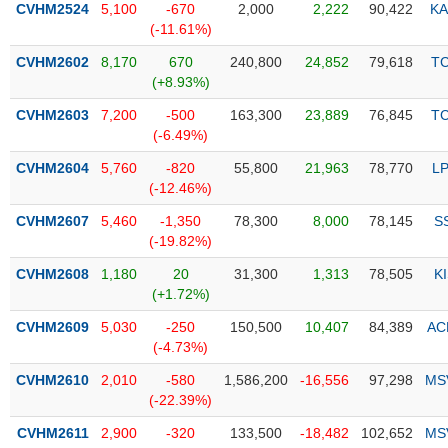
CVHM2524
5,100
-670
2,000
2,222
90,422
KA
(-11.61%)
Trạng
thái
CVHM2602
8,170
670
240,800
24,852
79,618
T
NGÀNH
cổ
(+8.93%)
phiếu
CVHM2603
7,200
-500
163,300
23,889
76,845
T
Quy
(-6.49%)
DOANH
mô
CVHM2604
5,760
-820
55,800
21,963
78,770
L
NGHIỆP
thị
(-12.46%)
trường
CVHM2607
5,460
-1,350
78,300
8,000
78,145
S
Niêm
(-19.82%)
CỔ
yết
PHIẾU
CVHM2608
1,180
20
31,300
1,313
78,505
K
Niêm
(+1.72%)
yết
mới
CVHM2609
5,030
-250
150,500
10,407
84,389
AC
PHÁI
(-4.73%)
Niêm
SINH
yết
CVHM2610
2,010
-580
1,586,200
-16,556
97,298
MS
bổ
(-22.39%)
sung
TRÁI
CVHM2611
2,900
-320
133,500
-18,482
102,652
MS