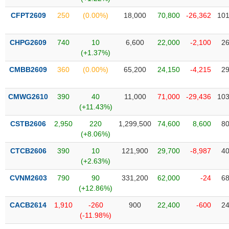
Tổng
VS-
quan
SECTOR
CFPT2609
250
(0.00%)
18,000
70,800
-26,362
101
Giao
dịch
CHPG2609
740
10
6,600
22,000
-2,100
26
(+1.37%)
Tài
chính
CMBB2609
360
(0.00%)
65,200
24,150
-4,215
29
NĂNG
Phân
LƯỢNG
tích
CMWG2610
390
40
11,000
71,000
-29,436
103
kỹ
(+11.43%)
thuật
CSTB2606
2,950
220
1,299,500
74,600
8,600
80
Hồ
(+8.06%)
NGUYÊN
sơ
VẬT
CTCB2606
390
10
121,900
29,700
-8,987
40
doanh
LIỆU
(+2.63%)
nghiệp
CVNM2603
790
90
331,200
62,000
-24
68
Tin
(+12.86%)
tức
sự
CACB2614
1,910
-260
900
22,400
-600
24
CÔNG
kiện
(-11.98%)
NGHIỆP
Tài