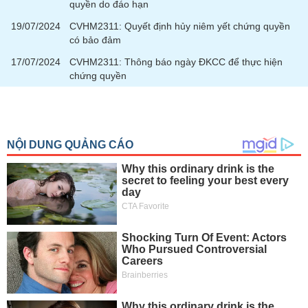
quyền do đáo hạn
phân
tích
19/07/2024
CVHM2311: Quyết định hủy niêm yết chứng quyền
(-)
có bảo đảm
17/07/2024
CVHM2311: Thông báo ngày ĐKCC để thực hiện
Thuật
chứng quyền
ngữ
(-)
Dịch
vụ
(-)
Đào
tạo
Sách
tài