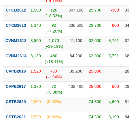
(-4.14%)
SÓC
SỨC
CTCB2612
1,560
120
307,100
29,700
-300
33
KHỎE
(+8.33%)
CTCB2613
1,340
90
338,500
29,700
-800
34
(+7.20%)
CVNM2613
3,800
1,070
11,100
62,000
5,791
67
TÀI
(+39.19%)
CHÍNH
CVNM2614
3,130
480
84,200
62,000
5,791
68
(+18.11%)
CVPB2616
1,520
-30
35,200
25,000
28
(-1.94%)
CÔNG
NGHỆ
CVPB2617
1,370
70
432,400
25,000
-500
29
THÔNG
(+5.38%)
TIN
CSTB2620
2,800
(0.00%)
74,600
4,600
81
CSTB2621
2,590
(0.00%)
74,600
3,100
84
DỊCH