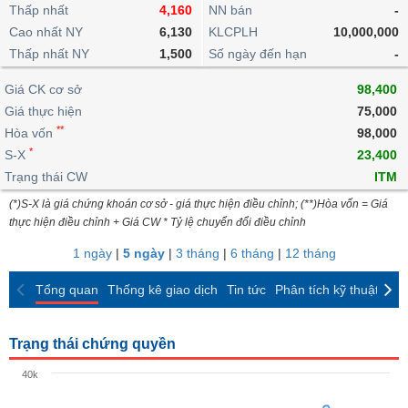
khoản
lai
Thấp nhất
4,160
NN bán
-
dịch
lỗ
Phân
Vĩ
Thống
Định
Cao nhất NY
6,130
KLCPLH
10,000,000
tích
mô
BẤT
Chứng
IR
Giao
kê
Chứng
giá
Thấp nhất NY
kỹ
1,500
Số ngày đến hạn
-
ĐỘNG
quyền
Awards
dịch
giao
quyền
thuật
SẢN
Nước
nội
dịch
Trái
Giá CK cơ sở
98,400
ngoài
Tổng
bộ
Bảng
phiếu
Giá thực hiện
75,000
Tin
quan
giá
Đào
doanh
Tự
**
Niên
tức
Hòa vốn
98,000
TÀI
trực
tạo
nghiệp
doanh
Thống
giám
*
S-X
23,400
CHÍNH
tuyến
kê
Top
Trạng thái CW
ITM
Tài
giao
Bộ
cổ
liệu
(*)S-X là giá chứng khoán cơ sở - giá thực hiện điều chỉnh; (**)Hòa vốn = Giá
dịch
Dịch
lọc
phiếu
cổ
HÀNG
thực hiện điều chỉnh + Giá CW * Tỷ lệ chuyển đổi điều chỉnh
vụ
cổ
Định
đông
HÓA
Bản
phiếu
1 ngày
|
5 ngày
|
3 tháng
|
6 tháng
|
12 tháng
giá
đồ
So
ngành
Tổng quan
Thống kê giao dịch
Tin tức
Phân tích kỹ thuật
CK
sánh
KINH
cổ
Thống
TẾ
phiếu
kê
Trạng thái chứng quyền
giao
Báo
dịch
40k
cáo
THẾ
phân
GIỚI