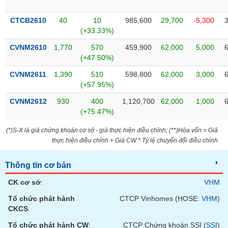
Tất cả
Cổ phiếu
Chỉ số
Chứng chỉ quỹ
Chứng q
CTCB2610
40
10
985,600
29,700
-5,300
Lãnh
(+33.33%)
đạo
(-)
CVNM2610
1,770
570
459,900
62,000
5,000
(+47.50%)
Tất cả
Người nội bộ
Người liên quan
Cổ đông lớn
CVNM2611
1,390
510
598,800
62,000
3,000
(+57.95%)
Tin
CVNM2612
930
400
1,120,700
62,000
1,000
tức
(-)
(+75.47%)
(*)S-X là giá chứng khoán cơ sở - giá thực hiện điều chỉnh; (**)Hòa vốn = Giá
thực hiện điều chỉnh + Giá CW * Tỷ lệ chuyển đổi điều chỉnh
Bài
viết
của
Thông tin cơ bản
tác
giả
CK cơ sở
:
VHM
(-)
Tổ chức phát hành
CTCP Vinhomes (HOSE:
VHM
)
CKCS
:
Báo
cáo
Tổ chức phát hành CW
:
CTCP Chứng khoán SSI (
SSI
)