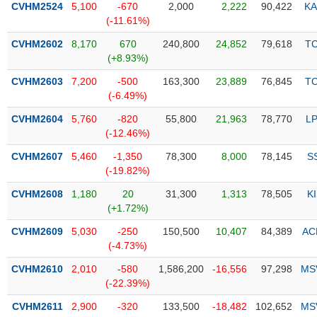
CVHM2524
5,100
-670
2,000
2,222
90,422
KA
(-11.61%)
Trạng
thái
CVHM2602
8,170
670
240,800
24,852
79,618
T
NGÀNH
cổ
(+8.93%)
phiếu
CVHM2603
7,200
-500
163,300
23,889
76,845
T
Quy
(-6.49%)
DOANH
mô
CVHM2604
5,760
-820
55,800
21,963
78,770
L
NGHIỆP
thị
(-12.46%)
trường
CVHM2607
5,460
-1,350
78,300
8,000
78,145
S
Niêm
(-19.82%)
CỔ
yết
PHIẾU
CVHM2608
1,180
20
31,300
1,313
78,505
K
Niêm
(+1.72%)
yết
mới
CVHM2609
5,030
-250
150,500
10,407
84,389
AC
PHÁI
(-4.73%)
Niêm
SINH
yết
CVHM2610
2,010
-580
1,586,200
-16,556
97,298
MS
bổ
(-22.39%)
sung
TRÁI
CVHM2611
2,900
-320
133,500
-18,482
102,652
MS