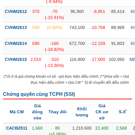
PHIẾU
Hủy
(-9.94%)
niêm
CVHM2612
370
-70
95,900
-8,851
85,414
K
yết
(-15.91%)
Theo
CVHM2613
540
(0.00%)
743,100
-10,768
88,968
K
CÔNG
dõi
CỤ
đặc
ĐẦU
biệt
CVHM2614
690
-160
672,700
-12,159
91,803
K
TƯ
(-18.82%)
Không
được
CVHM2615
2,010
-310
116,800
-17,000
102,060
M
ký
(-13.36%)
XUẤT
quỹ
DỮ
(*)S-X là giá chứng khoán cơ sở - giá thực hiện điều chỉnh; (**)Hòa vốn = Giá
LIỆU
Danh
thực hiện điều chỉnh + Giá CW * Tỷ lệ chuyển đổi điều chỉnh
mục
ETF
Chứng quyền cùng TCPH (
SSI
)
TIN
Cổ
Giá
Giá
MỚI
Khối
*
phiếu
Mã CW
đóng
Thay đổi
CK cơ
S-X
lượng
chi
cửa
sở
Ngành
tiết
(-)
CACB2511
1,660
80
1,210,600
22,400
2,568
(+5.06%)