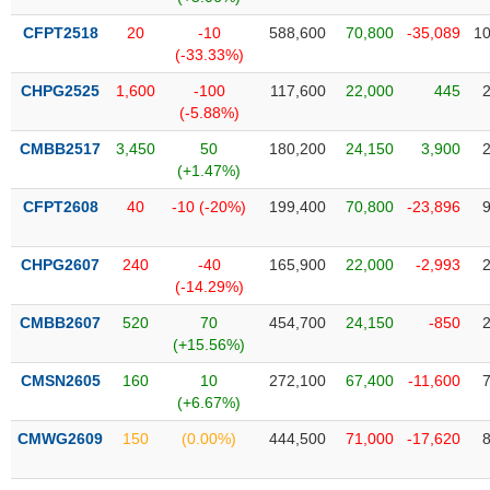
Tổng
VS-
quan
SECTOR
CFPT2518
20
-10
588,600
70,800
-35,089
10
(-33.33%)
Giao
dịch
CHPG2525
1,600
-100
117,600
22,000
445
(-5.88%)
Tài
chính
CMBB2517
3,450
50
180,200
24,150
3,900
NĂNG
(+1.47%)
Phân
LƯỢNG
tích
CFPT2608
40
-10 (-20%)
199,400
70,800
-23,896
kỹ
thuật
CHPG2607
240
-40
165,900
22,000
-2,993
Hồ
(-14.29%)
NGUYÊN
sơ
VẬT
CMBB2607
520
70
454,700
24,150
-850
doanh
LIỆU
(+15.56%)
nghiệp
CMSN2605
160
10
272,100
67,400
-11,600
Tin
(+6.67%)
tức
sự
CMWG2609
150
(0.00%)
444,500
71,000
-17,620
CÔNG
kiện
NGHIỆP
Tài