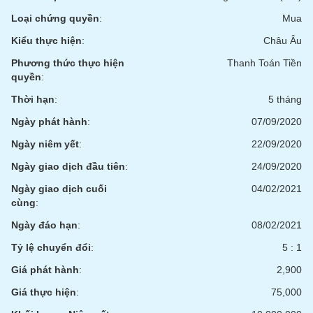
phân
tích
Loại chứng quyền
:
Mua
(-)
Kiểu thực hiện
:
Châu Âu
Phương thức thực hiện
Thanh Toán Tiền
Thuật
quyền
:
ngữ
(-)
Thời hạn
:
5 tháng
Ngày phát hành
:
07/09/2020
Dịch
Ngày niêm yết
:
22/09/2020
vụ
(-)
Ngày giao dịch đầu tiên
:
24/09/2020
Ngày giao dịch cuối
04/02/2021
cùng
:
Đào
tạo
Ngày đáo hạn
:
08/02/2021
Tỷ lệ chuyển đổi
:
5 : 1
Giá phát hành
:
2,900
Sách
Giá thực hiện
:
75,000
tài