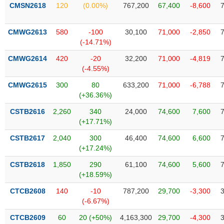
VỤ
CMSN2618
120
(0.00%)
767,200
67,400
-8,600
TRUYỀN
THÔNG
CMWG2613
580
-100
30,100
71,000
-2,850
(-14.71%)
CMWG2614
420
-20
32,200
71,000
-4,819
(-4.55%)
TIỆN
CMWG2615
300
80
633,200
71,000
-6,788
ÍCH
(+36.36%)
CSTB2616
2,260
340
24,000
74,600
7,600
(+17.71%)
BẤT
CSTB2617
2,040
300
46,400
74,600
6,600
ĐỘNG
(+17.24%)
SẢN
CSTB2618
1,850
290
61,100
74,600
5,600
(+18.59%)
Mã
chứng
CTCB2608
140
-10
787,200
29,700
-3,300
khoán
(-6.67%)
(-)
CTCB2609
60
20 (+50%)
4,163,300
29,700
-4,300