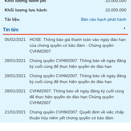
Khối lượng Niêm yết
:
10,000,000
chính
Khối lượng lưu hành
:
10,000,000
Tài liệu
:
Bản cáo bạch phát hành
Công
Tin tức
cụ
05/02/2021
HOSE: Thông báo giá thanh toán vào ngày đáo hạn
đầu
của chứng quyền có bảo đảm - Chứng quyền
tư
CVHM2007
28/01/2021
Chứng quyền CVHM2007: Thông báo về ngày đăng
ký cuối cùng để thực hiện quyền do đáo hạn
Truyền
28/01/2021
Chứng quyền CVHM2007: Thông báo về ngày đăng
thông
ký cuối cùng để thực hiện quyền do đáo hạn
tài
28/01/2021
CVHM2007: Thông báo về ngày đăng ký cuối cùng
chính
để thực hiện quyền do đáo hạn Chứng quyền
CVHM2007
21/01/2021
Chứng quyền CVHM2007: Quyết định về việc chấp
thuận hủy niêm yết chứng quyền có bảo đảm
Dữ
liệu