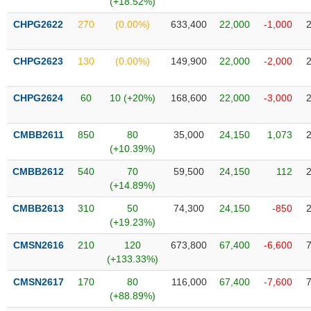
(+18.52%)
SÓC
SỨC
CHPG2622
270
(0.00%)
633,400
22,000
-1,000
KHỎE
CHPG2623
130
(0.00%)
149,900
22,000
-2,000
CHPG2624
60
10 (+20%)
168,600
22,000
-3,000
TÀI
CHÍNH
CMBB2611
850
80
35,000
24,150
1,073
(+10.39%)
CMBB2612
540
70
59,500
24,150
112
(+14.89%)
CÔNG
NGHỆ
CMBB2613
310
50
74,300
24,150
-850
THÔNG
(+19.23%)
TIN
CMSN2616
210
120
673,800
67,400
-6,600
(+133.33%)
CMSN2617
170
80
116,000
67,400
-7,600
(+88.89%)
DỊCH