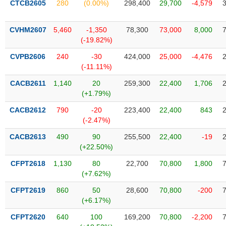
CTCB2605
280
(0.00%)
298,400
29,700
-4,579
liệu
Tâm
CVHM2607
5,460
-1,350
78,300
73,000
8,000
lý
(-19.82%)
TIÊU
thị
DÙNG
CVPB2606
240
-30
424,000
25,000
-4,476
trường
KHÔNG
(-11.11%)
THIẾT
CACB2611
1,140
20
259,300
22,400
1,706
YẾU
(+1.79%)
CACB2612
790
-20
223,400
22,400
843
(-2.47%)
TIÊU
CACB2613
490
90
255,500
22,400
-19
DÙNG
(+22.50%)
THIẾT
CFPT2618
1,130
80
22,700
70,800
1,800
YẾU
(+7.62%)
CFPT2619
860
50
28,600
70,800
-200
(+6.17%)
CFPT2620
640
100
169,200
70,800
-2,200
CHĂM