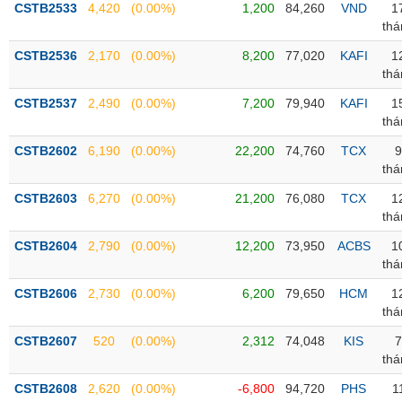
CSTB2533
4,420
(0.00%)
1,200
84,260
VND
1
thá
Trạng
thái
CSTB2536
2,170
(0.00%)
8,200
77,020
KAFI
1
NGÀNH
cổ
thá
phiếu
CSTB2537
2,490
(0.00%)
7,200
79,940
KAFI
1
Quy
thá
DOANH
mô
CSTB2602
6,190
(0.00%)
22,200
74,760
TCX
9
NGHIỆP
thị
thá
trường
CSTB2603
6,270
(0.00%)
21,200
76,080
TCX
1
Niêm
thá
CỔ
yết
PHIẾU
CSTB2604
2,790
(0.00%)
12,200
73,950
ACBS
1
Niêm
thá
yết
mới
CSTB2606
2,730
(0.00%)
6,200
79,650
HCM
1
PHÁI
thá
Niêm
SINH
yết
CSTB2607
520
(0.00%)
2,312
74,048
KIS
7
bổ
thá
sung
TRÁI
CSTB2608
2,620
(0.00%)
-6,800
94,720
PHS
1