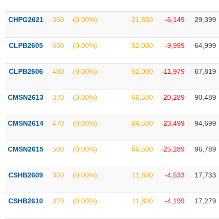
Tất cả
Cổ phiếu
Chỉ số
Chứng chỉ quỹ
Chứng q
CHPG2621
350
(0.00%)
21,850
-6,149
29,399
Lãnh
đạo
(-)
CLPB2605
600
(0.00%)
52,000
-9,999
64,999
Tất cả
Người nội bộ
Người liên quan
Cổ đông lớn
CLPB2606
480
(0.00%)
52,000
-11,979
67,819
Tin
CMSN2613
370
(0.00%)
66,500
-20,289
90,489
tức
(-)
CMSN2614
470
(0.00%)
66,500
-23,499
94,699
Bài
viết
CMSN2615
500
(0.00%)
66,500
-25,289
96,789
của
tác
giả
CSHB2609
350
(0.00%)
11,800
-4,533
17,733
(-)
CSHB2610
320
(0.00%)
11,800
-4,199
17,279
Báo
cáo