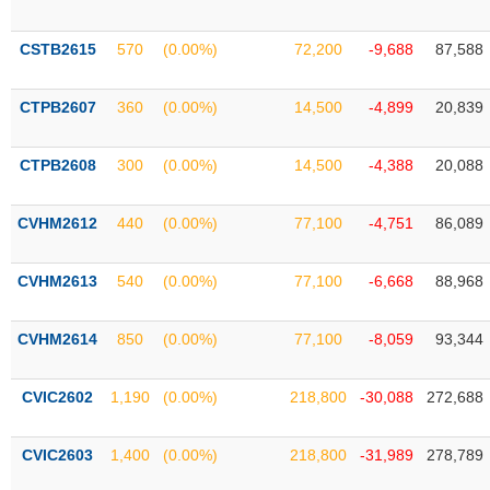
chính
CSTB2615
570
(0.00%)
72,200
-9,688
87,588
CTPB2607
360
(0.00%)
14,500
-4,899
20,839
Công
cụ
đầu
CTPB2608
300
(0.00%)
14,500
-4,388
20,088
tư
CVHM2612
440
(0.00%)
77,100
-4,751
86,089
Truyền
CVHM2613
540
(0.00%)
77,100
-6,668
88,968
thông
tài
CVHM2614
850
(0.00%)
77,100
-8,059
93,344
chính
CVIC2602
1,190
(0.00%)
218,800
-30,088
272,688
Dữ
CVIC2603
1,400
(0.00%)
218,800
-31,989
278,789
liệu