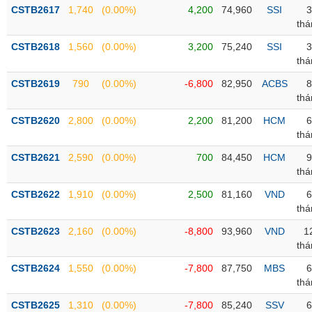
Tổng
VS-
CSTB2617
1,740
(0.00%)
4,200
74,960
SSI
3
quan
SECTOR
thá
Giao
CSTB2618
1,560
(0.00%)
3,200
75,240
SSI
3
dịch
thá
Tài
CSTB2619
790
(0.00%)
-6,800
82,950
ACBS
8
chính
thá
NĂNG
Phân
LƯỢNG
CSTB2620
2,800
(0.00%)
2,200
81,200
HCM
6
tích
thá
kỹ
thuật
CSTB2621
2,590
(0.00%)
700
84,450
HCM
9
thá
Hồ
NGUYÊN
sơ
CSTB2622
1,910
(0.00%)
2,500
81,160
VND
6
VẬT
doanh
thá
LIỆU
nghiệp
CSTB2623
2,160
(0.00%)
-8,800
93,960
VND
1
Tin
thá
tức
CSTB2624
1,550
(0.00%)
-7,800
87,750
MBS
6
sự
thá
CÔNG
kiện
NGHIỆP
CSTB2625
1,310
(0.00%)
-7,800
85,240
SSV
6
Tài