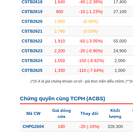
CSTB2618
1,640
-40 (-2.38%)
17,400
CSTB2619
800
-10 (-1.23%)
27,100
CSTB2620
2,800
(0.00%)
CSTB2621
2,780
(0.00%)
CSTB2622
1,910
-60 (-3.05%)
55,000
CSTB2623
2,200
-20 (-0.90%)
24,900
CSTB2624
1,550
-150 (-8.82%)
2,000
CSTB2625
1,330
-110 (-7.64%)
1,000
(*)S-X là giá chứng khoán cơ sở - giá thực hiện điều chỉnh; (**
Chứng quyền cùng TCPH (
ACBS
)
Giá đóng
Khối
Mã CW
Thay đổi
cửa
lượng
CHPG2604
180
-20 (-10%)
328,300