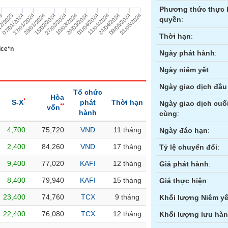
Phương thức thực 
15/02/2024
21/05/2024
07/01/2024
11/04/2024
10/03/2024
29/01/2024
09/05/2024
2/2023
01/04/2024
27/02/2024
17/01/2024
24/04/2024
23
20/03/2024
quyền
:
Thời hạn
:
ice*n
Ngày phát hành
:
Ngày niêm yết
:
Ngày giao dịch đầu 
Tổ chức
Hòa
*
S-X
phát
Thời hạn
Ngày giao dịch cuố
**
vốn
hành
cùng
:
4,700
75,720
VND
11 tháng
ền
Hợp đồng tương lai
Trái phiếu
Ngày đáo hạn
:
2,400
84,260
VND
17 tháng
Tỷ lệ chuyển đổi
:
9,400
77,020
KAFI
12 tháng
Giá phát hành
:
8,400
79,940
KAFI
15 tháng
Giá thực hiện
:
23,400
74,760
TCX
9 tháng
Khối lượng Niêm yế
22,400
76,080
TCX
12 tháng
Khối lượng lưu hà