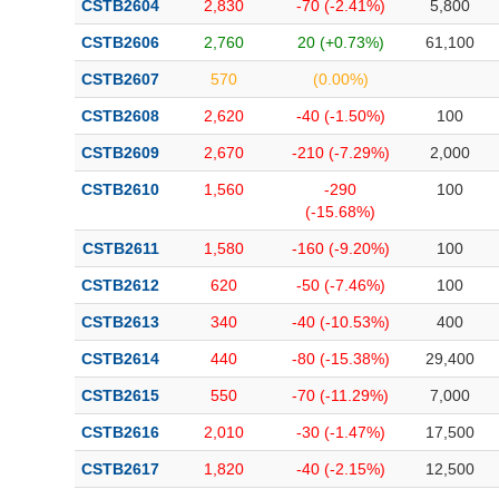
CSTB2604
2,830
-70 (-2.41%)
5,800
Bài viết của tác giả
(-)
CSTB2606
2,760
20 (+0.73%)
61,100
CSTB2607
570
(0.00%)
Báo cáo phân tích
(-)
CSTB2608
2,620
-40 (-1.50%)
100
CSTB2609
2,670
-210 (-7.29%)
2,000
Thuật ngữ
(-)
CSTB2610
1,560
-290
100
(-15.68%)
Dịch vụ
(-)
CSTB2611
1,580
-160 (-9.20%)
100
Đào tạo
CSTB2612
620
-50 (-7.46%)
100
Sách tài chính
CSTB2613
340
-40 (-10.53%)
400
Công cụ đầu tư
CSTB2614
440
-80 (-15.38%)
29,400
CSTB2615
550
-70 (-11.29%)
7,000
Truyền thông tài chính
CSTB2616
2,010
-30 (-1.47%)
17,500
Dữ liệu tài chính
CSTB2617
1,820
-40 (-2.15%)
12,500