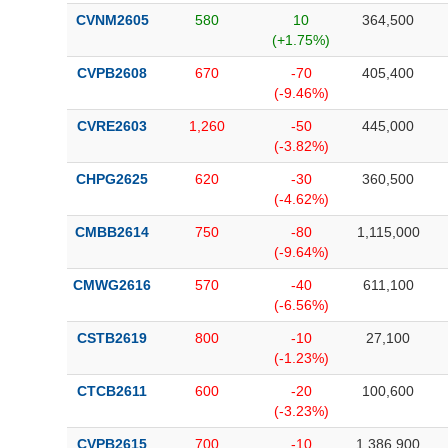
CVNM2605
580
10
364,500
(+1.75%)
CVPB2608
670
-70
405,400
(-9.46%)
CVRE2603
1,260
-50
445,000
(-3.82%)
CHPG2625
620
-30
360,500
(-4.62%)
CMBB2614
750
-80
1,115,000
(-9.64%)
CMWG2616
570
-40
611,100
(-6.56%)
CSTB2619
800
-10
27,100
(-1.23%)
CTCB2611
600
-20
100,600
(-3.23%)
CVPB2615
700
-10
1,386,900