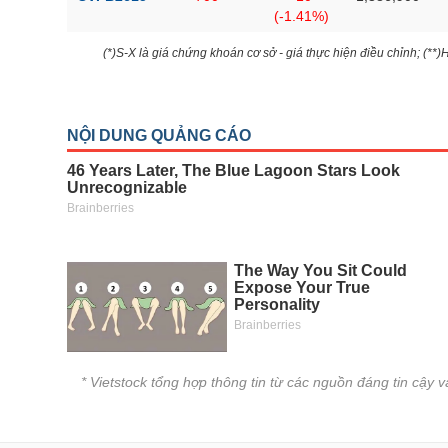
(-1.41%)
(*)S-X là giá chứng khoán cơ sở - giá thực hiện điều chỉnh; (**
* Vietstock tổng hợp thông tin từ các nguồn đáng tin cậy 