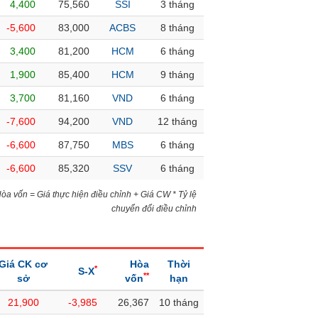
4,400
75,560
SSI
3 tháng
-5,600
83,000
ACBS
8 tháng
3,400
81,200
HCM
6 tháng
1,900
85,400
HCM
9 tháng
3,700
81,160
VND
6 tháng
-7,600
94,200
VND
12 tháng
-6,600
87,750
MBS
6 tháng
-6,600
85,320
SSV
6 tháng
)Hòa vốn = Giá thực hiện điều chỉnh + Giá CW * Tỷ lệ
chuyển đổi điều chỉnh
Giá CK cơ
Hòa
Thời
*
S-X
**
sở
vốn
hạn
21,900
-3,985
26,367
10 tháng