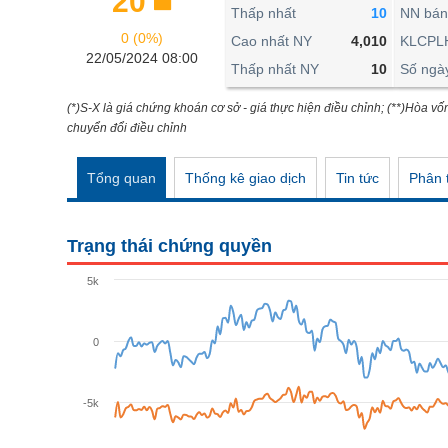
20
THẾ GIỚI
Thấp nhất
10
NN bán
0 (0%)
ĐÔNG DƯƠNG
Cao nhất NY
4,010
KLCPL
22/05/2024 08:00
Thấp nhất NY
10
Số ngà
TÀI CHÍNH CÁ NHÂN
PHÂN TÍCH
(*)S-X là giá chứng khoán cơ sở - giá thực hiện điều chỉnh; (**)Hòa vố
chuyển đổi điều chỉnh
Ngành
(-)
Tổng quan
Thống kê giao dịch
Tin tức
Phân t
VS-SECTOR
NĂNG LƯỢNG
Trạng thái chứng quyền
NGUYÊN VẬT LIỆU
5k
CÔNG NGHIỆP
TIÊU DÙNG KHÔNG THIẾT YẾU
0
TIÊU DÙNG THIẾT YẾU
-5k
CHĂM SÓC SỨC KHỎE