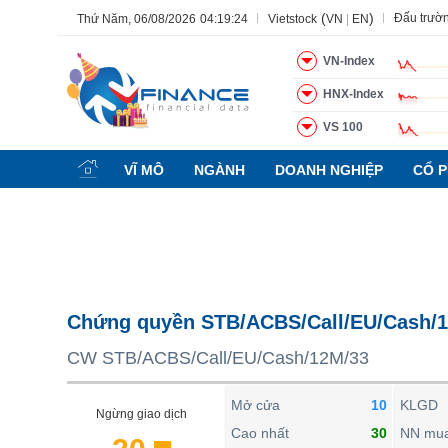
(
)
Đấu trườ
Thứ Năm, 06/08/2026
04:19:25
Vietstock
VN
|
EN
VN-Index
HNX-Index
VS 100
Tất cả
Tính năng
Ngành
Mã chứng khoán
Lãnh đạ
VĨ MÔ
NGÀNH
DOANH NGHIỆP
CỔ P
Tính năng
(-)
VIETSTOCK
CHỨNG KHOÁN
DOANH NGHIỆP
Chứng quyền STB/ACBS/Call/EU/Cash/
BẤT ĐỘNG SẢN
CW STB/ACBS/Call/EU/Cash/12M/33
TÀI CHÍNH
HÀNG HÓA
Mở cửa
10
KLGD
Ngừng giao dịch
KINH TẾ
Cao nhất
30
NN mu