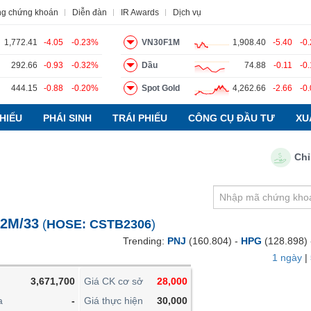
ng chứng khoán
Diễn đàn
IR Awards
Dịch vụ
1,772.41
-4.05
-0.23%
VN30F1M
1,908.40
-5.40
-0
292.66
-0.93
-0.32%
Dầu
74.88
-0.11
-0
444.15
-0.88
-0.20%
Spot Gold
4,262.66
-2.66
-0
o
Tin tức
Báo cáo phân tích
Thuật ngữ
Dịch vụ
HIẾU
PHÁI SINH
TRÁI PHIẾU
CÔNG CỤ ĐẦU TƯ
XU
Chỉ số 
VIETSTOCKFINANCE
VĨ MÔ
NGÀNH
12M/33
(
HOSE:
CSTB2306
)
DOANH NGHIỆP
Trending:
PNJ
(160.804) -
HPG
(128.898)
CỔ PHIẾU
1 ngày
|
PHÁI SINH
3,671,700
Giá CK cơ sở
28,000
TRÁI PHIẾU
a
-
Giá thực hiện
30,000