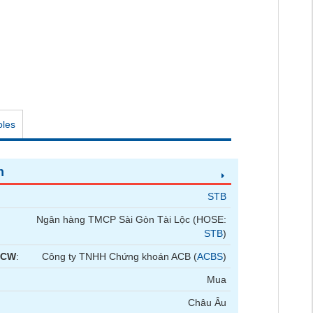
oles
n
STB
Ngân hàng TMCP Sài Gòn Tài Lộc (HOSE:
STB
)
 CW
:
Công ty TNHH Chứng khoán ACB (
ACBS
)
Mua
Châu Âu