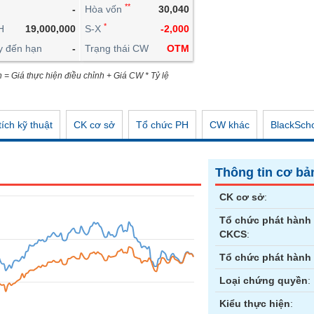
**
-
Hòa vốn
30,040
CÔNG CỤ ĐẦU TƯ
*
H
19,000,000
S-X
-2,000
XUẤT DỮ LIỆU
y đến hạn
-
Trạng thái CW
OTM
TIN MỚI
n = Giá thực hiện điều chỉnh + Giá CW * Tỷ lệ
ích kỹ thuật
CK cơ sở
Tổ chức PH
CW khác
BlackSch
Thông tin cơ bả
CK cơ sở
:
Tổ chức phát hành
CKCS
:
Tổ chức phát hành
Loại chứng quyền
:
Kiểu thực hiện
: