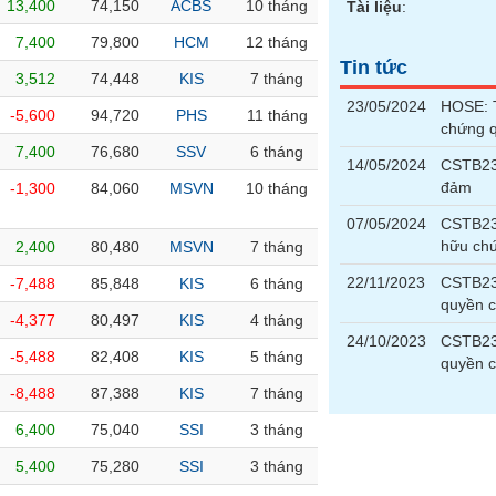
13,400
74,150
ACBS
10 tháng
Tài liệu
:
7,400
79,800
HCM
12 tháng
Tin tức
3,512
74,448
KIS
7 tháng
23/05/2024
HOSE: T
-5,600
94,720
PHS
11 tháng
chứng 
7,400
76,680
SSV
6 tháng
14/05/2024
CSTB230
đảm
-1,300
84,060
MSVN
10 tháng
07/05/2024
CSTB230
hữu chứ
2,400
80,480
MSVN
7 tháng
22/11/2023
CSTB230
-7,488
85,848
KIS
6 tháng
quyền 
-4,377
80,497
KIS
4 tháng
24/10/2023
CSTB230
-5,488
82,408
KIS
5 tháng
quyền 
-8,488
87,388
KIS
7 tháng
6,400
75,040
SSI
3 tháng
5,400
75,280
SSI
3 tháng