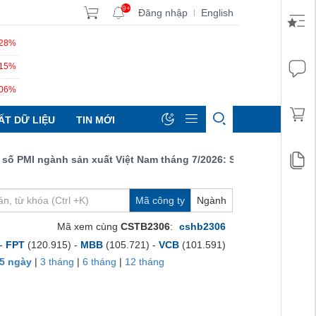
9+
Đăng nhập
English
|
.28%
.15%
.06%
ẤT DỮ LIỆU
TIN MỚI
PMI ngành sản xuất Việt Nam tháng 7/2026: Sản lượng, số lượng đ
Mã công ty
Ngành
Mã xem cùng
CSTB2306
:
cshb2306
 -
FPT
(120.915) -
MBB
(105.721) -
VCB
(101.591)
5 ngày
|
3 tháng
|
6 tháng
|
12 tháng