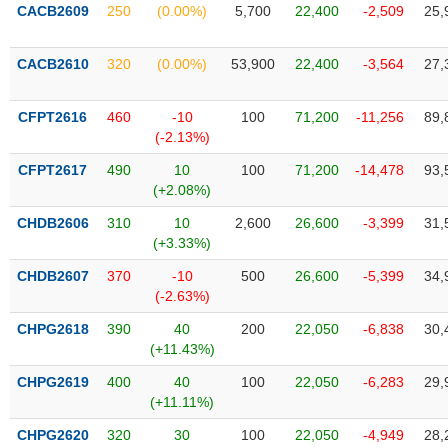
VỤ
CACB2609
250
(0.00%)
5,700
22,400
-2,509
25,
TRUYỀN
THÔNG
CACB2610
320
(0.00%)
53,900
22,400
-3,564
27,
CFPT2616
460
-10
100
71,200
-11,256
89,
(-2.13%)
TIỆN
CFPT2617
490
10
100
71,200
-14,478
93,
ÍCH
(+2.08%)
CHDB2606
310
10
2,600
26,600
-3,399
31,
(+3.33%)
BẤT
CHDB2607
370
-10
500
26,600
-5,399
34,
ĐỘNG
(-2.63%)
SẢN
CHPG2618
390
40
200
22,050
-6,838
30,
(+11.43%)
Mã
chứng
CHPG2619
400
40
100
22,050
-6,283
29,
khoán
(+11.11%)
(-)
CHPG2620
320
30
100
22,050
-4,949
28,