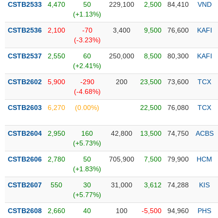
CSTB2533
4,470
50
229,100
2,500
84,410
VND
(+1.13%)
Trạng
thái
CSTB2536
2,100
-70
3,400
9,500
76,600
KAFI
NGÀNH
cổ
(-3.23%)
phiếu
CSTB2537
2,550
60
250,000
8,500
80,300
KAFI
Quy
(+2.41%)
DOANH
mô
CSTB2602
5,900
-290
200
23,500
73,600
TCX
NGHIỆP
thị
(-4.68%)
trường
CSTB2603
6,270
(0.00%)
22,500
76,080
TCX
Niêm
CỔ
yết
PHIẾU
CSTB2604
2,950
160
42,800
13,500
74,750
ACBS
Niêm
(+5.73%)
yết
mới
CSTB2606
2,780
50
705,900
7,500
79,900
HCM
PHÁI
(+1.83%)
Niêm
SINH
yết
CSTB2607
550
30
31,000
3,612
74,288
KIS
bổ
(+5.77%)
sung
TRÁI
CSTB2608
2,660
40
100
-5,500
94,960
PHS