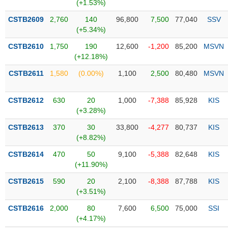
PHIẾU
Hủy
(+1.53%)
niêm
CSTB2609
2,760
140
96,800
7,500
77,040
SSV
yết
(+5.34%)
Theo
CSTB2610
1,750
190
12,600
-1,200
85,200
MSVN
CÔNG
dõi
(+12.18%)
CỤ
đặc
ĐẦU
biệt
CSTB2611
1,580
(0.00%)
1,100
2,500
80,480
MSVN
TƯ
Không
được
CSTB2612
630
20
1,000
-7,388
85,928
KIS
ký
(+3.28%)
XUẤT
quỹ
DỮ
CSTB2613
370
30
33,800
-4,277
80,737
KIS
LIỆU
Danh
(+8.82%)
mục
CSTB2614
470
50
9,100
-5,388
82,648
KIS
ETF
(+11.90%)
TIN
Cổ
MỚI
CSTB2615
590
20
2,100
-8,388
87,788
KIS
phiếu
(+3.51%)
chi
Ngành
CSTB2616
2,000
80
7,600
6,500
75,000
SSI
tiết
(-)
(+4.17%)