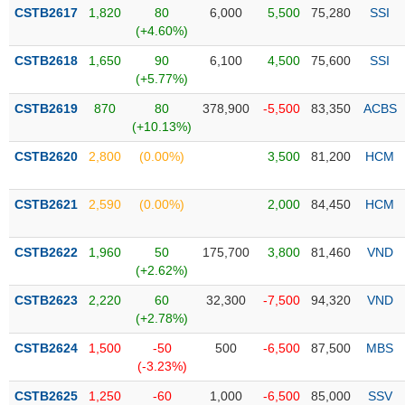
Tổng
VS-
CSTB2617
1,820
80
6,000
5,500
75,280
SSI
quan
SECTOR
(+4.60%)
Giao
CSTB2618
1,650
90
6,100
4,500
75,600
SSI
dịch
(+5.77%)
Tài
CSTB2619
870
80
378,900
-5,500
83,350
ACBS
chính
(+10.13%)
NĂNG
Phân
LƯỢNG
CSTB2620
2,800
(0.00%)
3,500
81,200
HCM
tích
kỹ
thuật
CSTB2621
2,590
(0.00%)
2,000
84,450
HCM
Hồ
NGUYÊN
sơ
CSTB2622
1,960
50
175,700
3,800
81,460
VND
VẬT
doanh
(+2.62%)
LIỆU
nghiệp
CSTB2623
2,220
60
32,300
-7,500
94,320
VND
Tin
(+2.78%)
tức
CSTB2624
1,500
-50
500
-6,500
87,500
MBS
sự
(-3.23%)
CÔNG
kiện
NGHIỆP
CSTB2625
1,250
-60
1,000
-6,500
85,000
SSV
Tài