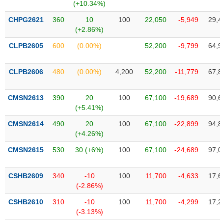
Tất cả
Cổ phiếu
Chỉ số
Chứng chỉ quỹ
Chứng q
(+10.34%)
CHPG2621
360
10
100
22,050
-5,949
29,
Lãnh
(+2.86%)
đạo
(-)
CLPB2605
600
(0.00%)
52,200
-9,799
64,
Tất cả
Người nội bộ
Người liên quan
Cổ đông lớn
CLPB2606
480
(0.00%)
4,200
52,200
-11,779
67,
Tin
CMSN2613
390
20
100
67,100
-19,689
90,
tức
(-)
(+5.41%)
CMSN2614
490
20
100
67,100
-22,899
94,
(+4.26%)
Bài
viết
CMSN2615
530
30 (+6%)
100
67,100
-24,689
97,
của
tác
giả
CSHB2609
340
-10
100
11,700
-4,633
17,
(-)
(-2.86%)
CSHB2610
310
-10
100
11,700
-4,299
17,
Báo
(-3.13%)
cáo