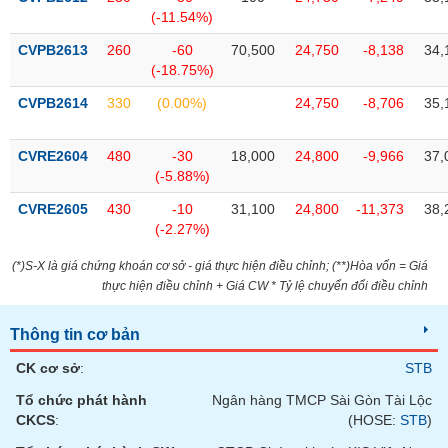
(-11.54%)
CVPB2613
260
-60
70,500
24,750
-8,138
34,
(-18.75%)
CVPB2614
330
(0.00%)
24,750
-8,706
35,
CVRE2604
480
-30
18,000
24,800
-9,966
37,
(-5.88%)
CVRE2605
430
-10
31,100
24,800
-11,373
38,
(-2.27%)
(*)S-X là giá chứng khoán cơ sở - giá thực hiện điều chỉnh; (**)Hòa vốn = Giá
thực hiện điều chỉnh + Giá CW * Tỷ lệ chuyển đổi điều chỉnh
Thông tin cơ bản
CK cơ sở
:
STB
Tổ chức phát hành
Ngân hàng TMCP Sài Gòn Tài Lộc
CKCS
:
(HOSE:
STB
)