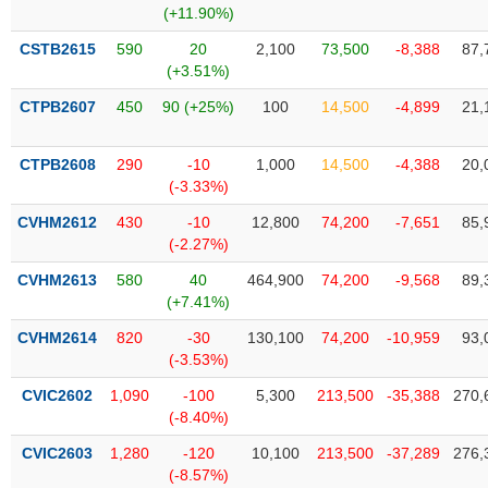
chính
(+11.90%)
CSTB2615
590
20
2,100
73,500
-8,388
87,
(+3.51%)
CTPB2607
450
90 (+25%)
100
14,500
-4,899
21,
Công
cụ
đầu
CTPB2608
290
-10
1,000
14,500
-4,388
20,
tư
(-3.33%)
CVHM2612
430
-10
12,800
74,200
-7,651
85,
(-2.27%)
Truyền
CVHM2613
580
40
464,900
74,200
-9,568
89,
thông
(+7.41%)
tài
CVHM2614
820
-30
130,100
74,200
-10,959
93,
chính
(-3.53%)
CVIC2602
1,090
-100
5,300
213,500
-35,388
270,
(-8.40%)
Dữ
CVIC2603
1,280
-120
10,100
213,500
-37,289
276,
liệu
(-8.57%)