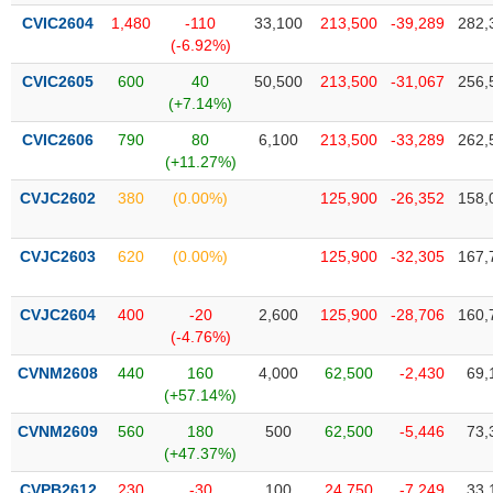
tài
CVIC2604
1,480
-110
33,100
213,500
-39,289
282,
chính
(-6.92%)
CVIC2605
600
40
50,500
213,500
-31,067
256,
(+7.14%)
CVIC2606
790
80
6,100
213,500
-33,289
262,
(+11.27%)
CVJC2602
380
(0.00%)
125,900
-26,352
158,
CVJC2603
620
(0.00%)
125,900
-32,305
167,
CVJC2604
400
-20
2,600
125,900
-28,706
160,
(-4.76%)
CVNM2608
440
160
4,000
62,500
-2,430
69,
(+57.14%)
CVNM2609
560
180
500
62,500
-5,446
73,
(+47.37%)
CVPB2612
230
-30
100
24,750
-7,249
33,