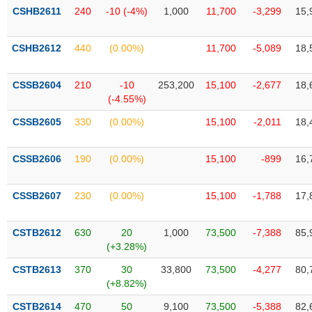
phân
CSHB2611
240
-10 (-4%)
1,000
11,700
-3,299
15,
tích
(-)
CSHB2612
440
(0.00%)
11,700
-5,089
18,
Thuật
ngữ
CSSB2604
210
-10
253,200
15,100
-2,677
18,
(-)
(-4.55%)
CSSB2605
330
(0.00%)
15,100
-2,011
18,
Dịch
vụ
CSSB2606
190
(0.00%)
15,100
-899
16,
(-)
CSSB2607
230
(0.00%)
15,100
-1,788
17,
Đào
tạo
CSTB2612
630
20
1,000
73,500
-7,388
85,
(+3.28%)
CSTB2613
370
30
33,800
73,500
-4,277
80,
(+8.82%)
Sách
tài
CSTB2614
470
50
9,100
73,500
-5,388
82,