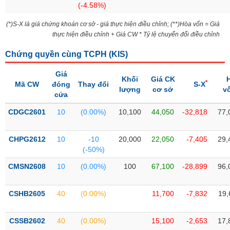
(-4.58%)
liệu
(*)S-X là giá chứng khoán cơ sở - giá thực hiện điều chỉnh; (**)Hòa vốn = Giá
Tâm
thực hiện điều chỉnh + Giá CW * Tỷ lệ chuyển đổi điều chỉnh
lý
TIÊU
thị
DÙNG
Chứng quyền cùng TCPH (
KIS
)
trường
KHÔNG
Giá
THIẾT
Khối
Giá CK
*
Mã CW
đóng
Thay đổi
S-X
YẾU
lượng
cơ sở
v
cửa
CDGC2601
10
(0.00%)
10,100
44,050
-32,818
77,
TIÊU
CHPG2612
10
-10
20,000
22,050
-7,405
29,
DÙNG
(-50%)
THIẾT
CMSN2608
10
(0.00%)
100
67,100
-28,899
96,
YẾU
CSHB2605
40
(0.00%)
11,700
-7,832
19,
CSSB2602
40
(0.00%)
15,100
-2,653
17,
CHĂM