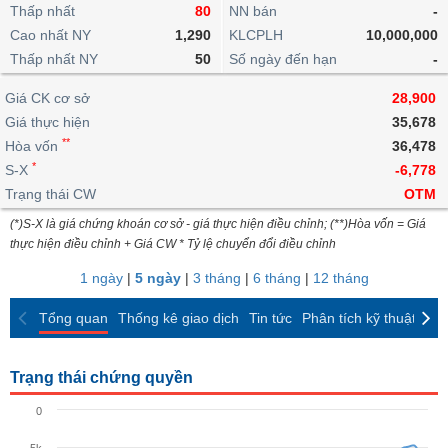
khoản
lai
Thấp nhất
80
NN bán
-
dịch
lỗ
Phân
Vĩ
Thống
Định
Cao nhất NY
1,290
KLCPLH
10,000,000
tích
mô
BẤT
Chứng
IR
Giao
kê
Chứng
giá
Thấp nhất NY
kỹ
50
Số ngày đến hạn
-
ĐỘNG
quyền
Awards
dịch
giao
quyền
thuật
SẢN
Nước
nội
dịch
Trái
Giá CK cơ sở
28,900
ngoài
Tổng
bộ
Bảng
phiếu
Giá thực hiện
35,678
Tin
quan
giá
Đào
doanh
Tự
**
Niên
tức
Hòa vốn
36,478
TÀI
trực
tạo
nghiệp
doanh
Thống
giám
*
S-X
-6,778
CHÍNH
tuyến
kê
Top
Trạng thái CW
OTM
Tài
giao
Bộ
cổ
liệu
(*)S-X là giá chứng khoán cơ sở - giá thực hiện điều chỉnh; (**)Hòa vốn = Giá
dịch
Dịch
lọc
phiếu
cổ
HÀNG
thực hiện điều chỉnh + Giá CW * Tỷ lệ chuyển đổi điều chỉnh
vụ
cổ
Định
đông
HÓA
Bản
phiếu
1 ngày
|
5 ngày
|
3 tháng
|
6 tháng
|
12 tháng
giá
đồ
So
ngành
Tổng quan
Thống kê giao dịch
Tin tức
Phân tích kỹ thuật
CK
sánh
KINH
cổ
Thống
TẾ
phiếu
kê
Trạng thái chứng quyền
giao
Báo
dịch
0
cáo
THẾ
phân
GIỚI