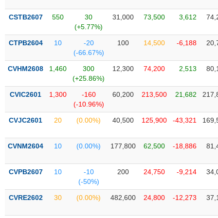
SÓC
SỨC
CSTB2607
550
30
31,000
73,500
3,612
74,
KHỎE
(+5.77%)
CTPB2604
10
-20
100
14,500
-6,188
20,
(-66.67%)
CVHM2608
1,460
300
12,300
74,200
2,513
80,
TÀI
(+25.86%)
CHÍNH
CVIC2601
1,300
-160
60,200
213,500
21,682
217,
(-10.96%)
CVJC2601
20
(0.00%)
40,500
125,900
-43,321
169,
CÔNG
NGHỆ
CVNM2604
10
(0.00%)
177,800
62,500
-18,886
81,
THÔNG
TIN
CVPB2607
10
-10
200
24,750
-9,214
34,
(-50%)
CVRE2602
30
(0.00%)
482,600
24,800
-12,273
37,
DỊCH