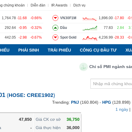
ng chứng khoán
Diễn đàn
IR Awards
Dịch vụ
1,764.78
-11.68
-0.66%
VN30F1M
1,896.00
-17.80
-0
292.64
-0.95
-0.32%
Dầu
77.83
2.84
3
442.05
-2.98
-0.67%
Spot Gold
4,236.99
-28.33
-0
o
Tin tức
Báo cáo phân tích
Thuật ngữ
Dịch vụ
HIẾU
PHÁI SINH
TRÁI PHIẾU
CÔNG CỤ ĐẦU TƯ
XU
Chỉ số PMI ngành sản xuấ
VIETSTOCKFINANCE
VĨ MÔ
NGÀNH
01
(
HOSE:
CREE1902
)
DOANH NGHIỆP
Trending:
PNJ
(160.804) -
HPG
(128.898)
CỔ PHIẾU
1 ngày
|
PHÁI SINH
47,850
Giá CK cơ sở
36,750
TRÁI PHIẾU
a
-
Giá thực hiện
36,000