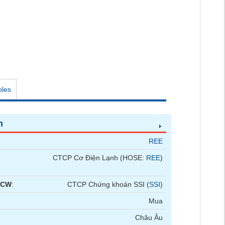
oles
n
REE
CTCP Cơ Điện Lạnh (HOSE:
REE
)
 CW
:
CTCP Chứng khoán SSI (
SSI
)
Mua
Châu Âu