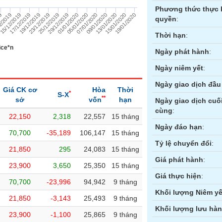
Phương thức thực 
19/12/2019
19/01/2020
2/2019
09/01/2020
01/01/2020
23/12/2019
15/12/2019
13/01/2020
05/01/2020
25/12/2019
17/12/2019
15/01/2020
19
07/01/2020
29/12/2019
quyền
:
Thời hạn
:
ice*n
Ngày phát hành
:
Ngày niêm yết
:
Ngày giao dịch đầu 
Giá CK cơ
Hòa
Thời
*
S-X
**
sở
vốn
hạn
Ngày giao dịch cuố
cùng
:
22,150
2,318
22,557
15 tháng
ền
Hợp đồng tương lai
Trái phiếu
Ngày đáo hạn
:
70,700
-35,189
106,147
15 tháng
Tỷ lệ chuyển đổi
:
21,850
295
24,083
15 tháng
Giá phát hành
:
23,900
3,650
25,350
15 tháng
Giá thực hiện
:
70,700
-23,996
94,942
9 tháng
Khối lượng Niêm yế
21,850
-3,143
25,493
9 tháng
Khối lượng lưu hà
23,900
-1,100
25,865
9 tháng