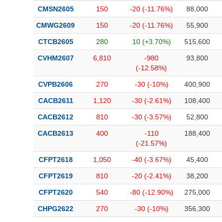
Bài viết của tác giả
(-)
CMSN2605
150
-20 (-11.76%)
88,000
CMWG2609
150
-20 (-11.76%)
55,900
Báo cáo phân tích
(-)
CTCB2605
280
10 (+3.70%)
515,600
CVHM2607
6,810
-980
93,800
(-12.58%)
Thuật ngữ
(-)
CVPB2606
270
-30 (-10%)
400,900
Dịch vụ
(-)
CACB2611
1,120
-30 (-2.61%)
108,400
CACB2612
810
-30 (-3.57%)
52,800
Đào tạo
CACB2613
400
-110
188,400
Sách tài chính
(-21.57%)
Công cụ đầu tư
CFPT2618
1,050
-40 (-3.67%)
45,400
CFPT2619
810
-20 (-2.41%)
38,200
Truyền thông tài chính
CFPT2620
540
-80 (-12.90%)
275,000
Dữ liệu tài chính
CHPG2622
270
-30 (-10%)
356,300