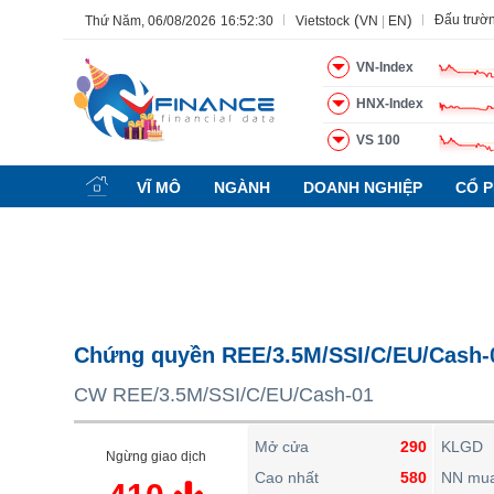
(
)
Đấu trườ
Thứ Năm, 06/08/2026
16:52:31
Vietstock
VN
|
EN
VN-Index
HNX-Index
VS 100
Tất cả
Tính năng
Ngành
Mã chứng khoán
Lãnh đạ
VĨ MÔ
NGÀNH
DOANH NGHIỆP
CỔ P
Tính năng
(-)
VIETSTOCK
CHỨNG KHOÁN
DOANH NGHIỆP
Chứng quyền REE/3.5M/SSI/C/EU/Cash-
BẤT ĐỘNG SẢN
CW REE/3.5M/SSI/C/EU/Cash-01
TÀI CHÍNH
HÀNG HÓA
Mở cửa
290
KLGD
Ngừng giao dịch
KINH TẾ
Cao nhất
580
NN mu