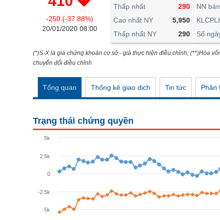
410
THẾ GIỚI
Thấp nhất
290
NN bán
-250 (-37.88%)
ĐÔNG DƯƠNG
Cao nhất NY
5,950
KLCPL
20/01/2020 08:00
Thấp nhất NY
290
Số ngà
TÀI CHÍNH CÁ NHÂN
PHÂN TÍCH
(*)S-X là giá chứng khoán cơ sở - giá thực hiện điều chỉnh; (**)Hòa vố
chuyển đổi điều chỉnh
Ngành
(-)
Tổng quan
Thống kê giao dịch
Tin tức
Phân t
VS-SECTOR
NĂNG LƯỢNG
Trạng thái chứng quyền
NGUYÊN VẬT LIỆU
5k
CÔNG NGHIỆP
2.5k
TIÊU DÙNG KHÔNG THIẾT YẾU
0
TIÊU DÙNG THIẾT YẾU
-2.5k
CHĂM SÓC SỨC KHỎE
-5k