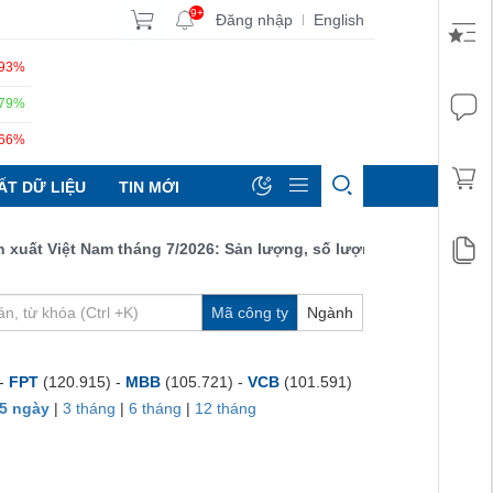
9+
Đăng nhập
English
|
.93%
.79%
.66%
ẤT DỮ LIỆU
TIN MỚI
t Việt Nam tháng 7/2026: Sản lượng, số lượng đơn đặt hàng mới 
Mã công ty
Ngành
 -
FPT
(120.915) -
MBB
(105.721) -
VCB
(101.591)
5 ngày
|
3 tháng
|
6 tháng
|
12 tháng