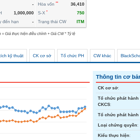
**
-
Hòa vốn
36,410
CÔNG CỤ ĐẦU TƯ
*
H
1,000,000
S-X
750
XUẤT DỮ LIỆU
y đến hạn
-
Trạng thái CW
ITM
TIN MỚI
n = Giá thực hiện điều chỉnh + Giá CW * Tỷ lệ
ích kỹ thuật
CK cơ sở
Tổ chức PH
CW khác
BlackSch
Thông tin cơ bả
CK cơ sở
:
Tổ chức phát hành
CKCS
:
Tổ chức phát hành
Loại chứng quyền
:
Kiểu thực hiện
: