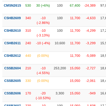
liệu
CMSN2615
530
30 (+6%)
100
67,400
-24,389
97,
Tâm
CSHB2609
340
-10
100
11,700
-4,633
17,
lý
TIÊU
(-2.86%)
thị
DÙNG
trường
KHÔNG
CSHB2610
310
-10
100
11,700
-4,299
17,
THIẾT
(-3.13%)
YẾU
CSHB2611
240
-10 (-4%)
10,600
11,700
-3,299
15,
CSHB2612
440
(0.00%)
11,700
-5,089
18,
TIÊU
CSSB2604
210
-10
253,200
15,050
-2,727
18,
DÙNG
(-4.55%)
THIẾT
YẾU
CSSB2605
330
(0.00%)
15,050
-2,061
18,
CSSB2606
170
-20
3,300
15,050
-949
16,
(-10.53%)
CHĂM
CSSB2607
220
-10
100
15,050
-1,838
17,