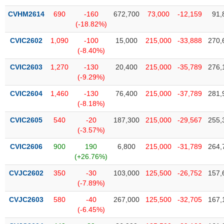
VỤ
CVHM2614
690
-160
672,700
73,000
-12,159
91,
TRUYỀN
(-18.82%)
THÔNG
CVIC2602
1,090
-100
15,000
215,000
-33,888
270,
(-8.40%)
CVIC2603
1,270
-130
20,400
215,000
-35,789
276,
TIỆN
(-9.29%)
ÍCH
CVIC2604
1,460
-130
76,400
215,000
-37,789
281,
(-8.18%)
CVIC2605
540
-20
187,300
215,000
-29,567
255,
(-3.57%)
BẤT
ĐỘNG
CVIC2606
900
190
6,800
215,000
-31,789
264,
(+26.76%)
SẢN
CVJC2602
350
-30
103,000
125,500
-26,752
157,
Mã
(-7.89%)
chứng
khoán
CVJC2603
580
-40
267,000
125,500
-32,705
167,
(-)
(-6.45%)