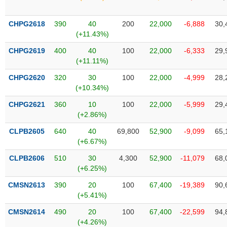
Tổng
VS-
quan
SECTOR
CHPG2618
390
40
200
22,000
-6,888
30,
Giao
(+11.43%)
dịch
CHPG2619
400
40
100
22,000
-6,333
29,
Tài
(+11.11%)
chính
NĂNG
CHPG2620
320
30
100
22,000
-4,999
28,
Phân
LƯỢNG
(+10.34%)
tích
kỹ
CHPG2621
360
10
100
22,000
-5,999
29,
thuật
(+2.86%)
Hồ
CLPB2605
640
40
69,800
52,900
-9,099
65,
NGUYÊN
sơ
(+6.67%)
VẬT
doanh
LIỆU
CLPB2606
510
30
4,300
52,900
-11,079
68,
nghiệp
(+6.25%)
Tin
CMSN2613
390
20
100
67,400
-19,389
90,
tức
(+5.41%)
sự
CÔNG
kiện
CMSN2614
490
20
100
67,400
-22,599
94,
NGHIỆP
(+4.26%)
Tài