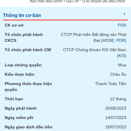
thực hiện điều chỉnh + Giá CW * Tỷ lệ chuyển đổi điều chỉnh
phân
tích
(-)
Thông tin cơ bản
CK cơ sở
:
PDR
Thuật
Tổ chức phát hành
CTCP Phát triển Bất động sản Phát
ngữ
(-)
CKCS
:
Đạt (HOSE:
PDR
)
Tổ chức phát hành CW
:
CTCP Chứng khoán KIS Việt Nam
(
KIS
)
Dịch
vụ
Loại chứng quyền
:
Mua
(-)
Kiểu thực hiện
:
Châu Âu
Phương thức thực hiện
Thanh Toán Tiền
Đào
quyền
:
tạo
Thời hạn
:
12 tháng
Ngày phát hành
:
26/06/2023
Ngày niêm yết
:
14/07/2023
Sách
tài
Ngày giao dịch đầu tiên
:
18/07/2023