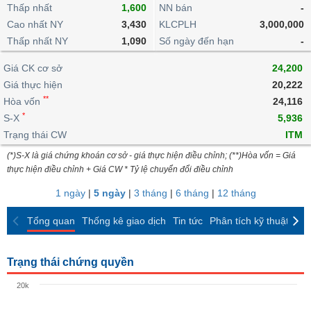
khoản
lai
Thấp nhất
1,600
NN bán
-
dịch
lỗ
Phân
Vĩ
Thống
Định
Cao nhất NY
3,430
KLCPLH
3,000,000
tích
mô
BẤT
Chứng
IR
Giao
kê
Chứng
giá
Thấp nhất NY
kỹ
1,090
Số ngày đến hạn
-
ĐỘNG
quyền
Awards
dịch
giao
quyền
thuật
SẢN
Nước
nội
dịch
Trái
Giá CK cơ sở
24,200
ngoài
Tổng
bộ
Bảng
phiếu
Giá thực hiện
20,222
Tin
quan
giá
Đào
doanh
Tự
**
Niên
tức
Hòa vốn
24,116
TÀI
trực
tạo
nghiệp
doanh
Thống
giám
*
S-X
5,936
CHÍNH
tuyến
kê
Top
Trạng thái CW
ITM
Tài
giao
Bộ
cổ
liệu
(*)S-X là giá chứng khoán cơ sở - giá thực hiện điều chỉnh; (**)Hòa vốn = Giá
dịch
Dịch
lọc
phiếu
cổ
HÀNG
thực hiện điều chỉnh + Giá CW * Tỷ lệ chuyển đổi điều chỉnh
vụ
cổ
Định
đông
HÓA
Bản
phiếu
1 ngày
|
5 ngày
|
3 tháng
|
6 tháng
|
12 tháng
giá
đồ
So
ngành
Tổng quan
Thống kê giao dịch
Tin tức
Phân tích kỹ thuật
CK
sánh
KINH
cổ
Thống
TẾ
phiếu
kê
Trạng thái chứng quyền
giao
Báo
dịch
20k
cáo
THẾ
phân
GIỚI