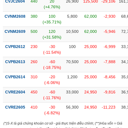
CVJC2604
440
20
26,900
125,500
-29,106
161,
Tất cả
Cổ phiếu
Chỉ số
Chứng chỉ quỹ
Chứng q
(+4.76%)
CVNM2608
380
100
5,800
62,000
-2,930
68,
Lãnh
đạo
(+35.71%)
(-)
CVNM2609
500
120
10,500
62,000
-5,946
72,
(+31.58%)
Tất cả
Người nội bộ
Người liên quan
Cổ đông lớn
CVPB2612
230
-30
100
25,000
-6,999
33,
(-11.54%)
Tin
tức
(-)
CVPB2613
260
-60
70,500
25,000
-7,888
34,
(-18.75%)
CVPB2614
310
-20
1,200
25,000
-8,456
35,
Bài
(-6.06%)
viết
của
CVRE2604
450
-60
33,000
24,950
-9,816
36,
tác
(-11.76%)
giả
(-)
CVRE2605
410
-30
56,300
24,950
-11,223
38,
(-6.82%)
Báo
(*)S-X là giá chứng khoán cơ sở - giá thực hiện điều chỉnh; (**)Hòa vốn = Giá
cáo