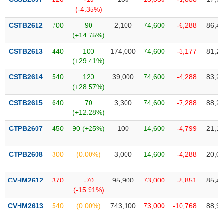
SÓC
(-4.35%)
SỨC
KHỎE
CSTB2612
700
90
2,100
74,600
-6,288
86,
(+14.75%)
CSTB2613
440
100
174,000
74,600
-3,177
81,
(+29.41%)
TÀI
CSTB2614
540
120
39,000
74,600
-4,288
83,
CHÍNH
(+28.57%)
CSTB2615
640
70
3,300
74,600
-7,288
88,
(+12.28%)
CTPB2607
450
90 (+25%)
100
14,600
-4,799
21,
CÔNG
NGHỆ
THÔNG
CTPB2608
300
(0.00%)
3,000
14,600
-4,288
20,
TIN
CVHM2612
370
-70
95,900
73,000
-8,851
85,
(-15.91%)
CVHM2613
540
(0.00%)
743,100
73,000
-10,768
88,
DỊCH