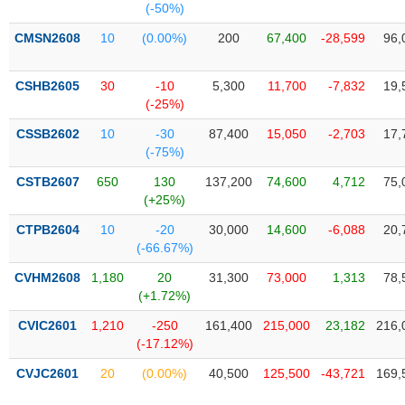
(-50%)
Trạng
CMSN2608
10
(0.00%)
200
67,400
-28,599
96,
thái
NGÀNH
cổ
CSHB2605
30
-10
5,300
11,700
-7,832
19,
phiếu
(-25%)
Quy
CSSB2602
10
-30
87,400
15,050
-2,703
17,
DOANH
mô
(-75%)
NGHIỆP
thị
trường
CSTB2607
650
130
137,200
74,600
4,712
75,
(+25%)
Niêm
CỔ
yết
CTPB2604
10
-20
30,000
14,600
-6,088
20,
PHIẾU
(-66.67%)
Niêm
yết
CVHM2608
1,180
20
31,300
73,000
1,313
78,
mới
(+1.72%)
PHÁI
Niêm
SINH
CVIC2601
1,210
-250
161,400
215,000
23,182
216,
yết
(-17.12%)
bổ
CVJC2601
20
(0.00%)
40,500
125,500
-43,721
169,
sung
TRÁI