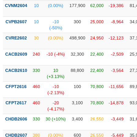
PHIẾU
Hủy
CVNM2604
10
(0.00%)
177,900
62,000
-19,386
81,
niêm
yết
CVPB2607
10
-10
300
25,000
-8,964
34,
Theo
(-50%)
CÔNG
dõi
CỤ
đặc
CVRE2602
30
(0.00%)
498,900
24,950
-12,123
37,
ĐẦU
biệt
TƯ
Không
CACB2609
240
-10 (-4%)
32,300
22,400
-2,509
25,
được
ký
XUẤT
CACB2610
330
10
88,800
22,400
-3,564
27,
quỹ
DỮ
(+3.13%)
LIỆU
Danh
CFPT2616
460
-10
100
70,800
-11,656
89,
mục
(-2.13%)
ETF
TIN
CFPT2617
460
-20
3,100
70,800
-14,878
93,
Cổ
MỚI
(-4.17%)
phiếu
CHDB2606
330
30 (+10%)
3,400
26,550
-3,449
31,
chi
Ngành
tiết
(-)
CHDB2607
380
(0.00%)
600
26,550
-5,449
35,