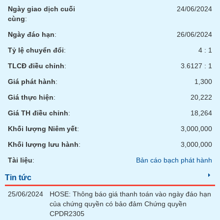
chính
Ngày giao dịch cuối
24/06/2024
cùng
:
Ngày đáo hạn
:
26/06/2024
Công
Tỷ lệ chuyển đổi
:
4 : 1
cụ
TLCĐ điều chỉnh
:
3.6127 : 1
đầu
tư
Giá phát hành
:
1,300
Giá thực hiện
:
20,222
Giá TH điều chỉnh
:
18,264
Truyền
Khối lượng Niêm yết
:
3,000,000
thông
Khối lượng lưu hành
:
3,000,000
tài
chính
Tài liệu
:
Bản cáo bạch phát hành
Tin tức
25/06/2024
HOSE: Thông báo giá thanh toán vào ngày đáo hạn
Dữ
của chứng quyền có bảo đảm Chứng quyền
liệu
CPDR2305