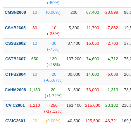
(-50%)
Trạng
CMSN2608
10
(0.00%)
200
67,400
-28,599
96,
thái
NGÀNH
cổ
CSHB2605
30
-10
5,300
11,700
-7,832
19,
phiếu
(-25%)
Quy
CSSB2602
10
-30
87,400
15,050
-2,703
17,
DOANH
mô
(-75%)
NGHIỆP
thị
trường
CSTB2607
650
130
137,200
74,600
4,712
75,
(+25%)
Niêm
CỔ
yết
CTPB2604
10
-20
30,000
14,600
-6,088
20,
PHIẾU
(-66.67%)
Niêm
yết
CVHM2608
1,180
20
31,300
73,000
1,313
78,
mới
(+1.72%)
PHÁI
Niêm
SINH
CVIC2601
1,210
-250
161,400
215,000
23,182
216,
yết
(-17.12%)
bổ
CVJC2601
20
(0.00%)
40,500
125,500
-43,721
169,
sung
TRÁI