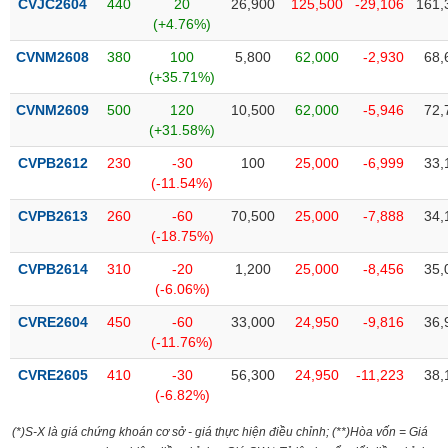
CVJC2604
440
20
26,900
125,500
-29,106
161,
Tất cả
Cổ phiếu
Chỉ số
Chứng chỉ quỹ
Chứng q
(+4.76%)
CVNM2608
380
100
5,800
62,000
-2,930
68,
Lãnh
đạo
(+35.71%)
(-)
CVNM2609
500
120
10,500
62,000
-5,946
72,
(+31.58%)
Tất cả
Người nội bộ
Người liên quan
Cổ đông lớn
CVPB2612
230
-30
100
25,000
-6,999
33,
(-11.54%)
Tin
tức
(-)
CVPB2613
260
-60
70,500
25,000
-7,888
34,
(-18.75%)
CVPB2614
310
-20
1,200
25,000
-8,456
35,
Bài
(-6.06%)
viết
của
CVRE2604
450
-60
33,000
24,950
-9,816
36,
tác
(-11.76%)
giả
(-)
CVRE2605
410
-30
56,300
24,950
-11,223
38,
(-6.82%)
Báo
(*)S-X là giá chứng khoán cơ sở - giá thực hiện điều chỉnh; (**)Hòa vốn = Giá
cáo