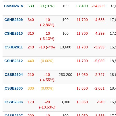
liệu
CMSN2615
530
30 (+6%)
100
67,400
-24,389
97,
Tâm
CSHB2609
340
-10
100
11,700
-4,633
17,
lý
TIÊU
(-2.86%)
thị
DÙNG
trường
KHÔNG
CSHB2610
310
-10
100
11,700
-4,299
17,
THIẾT
(-3.13%)
YẾU
CSHB2611
240
-10 (-4%)
10,600
11,700
-3,299
15,
CSHB2612
440
(0.00%)
11,700
-5,089
18,
TIÊU
CSSB2604
210
-10
253,200
15,050
-2,727
18,
DÙNG
(-4.55%)
THIẾT
YẾU
CSSB2605
330
(0.00%)
15,050
-2,061
18,
CSSB2606
170
-20
3,300
15,050
-949
16,
(-10.53%)
CHĂM
CSSB2607
220
-10
100
15,050
-1,838
17,