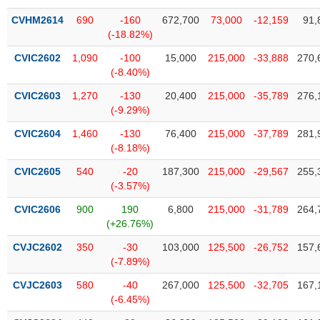
VỤ
CVHM2614
690
-160
672,700
73,000
-12,159
91,
TRUYỀN
(-18.82%)
THÔNG
CVIC2602
1,090
-100
15,000
215,000
-33,888
270,
(-8.40%)
CVIC2603
1,270
-130
20,400
215,000
-35,789
276,
TIỆN
(-9.29%)
ÍCH
CVIC2604
1,460
-130
76,400
215,000
-37,789
281,
(-8.18%)
CVIC2605
540
-20
187,300
215,000
-29,567
255,
(-3.57%)
BẤT
ĐỘNG
CVIC2606
900
190
6,800
215,000
-31,789
264,
(+26.76%)
SẢN
CVJC2602
350
-30
103,000
125,500
-26,752
157,
Mã
(-7.89%)
chứng
khoán
CVJC2603
580
-40
267,000
125,500
-32,705
167,
(-)
(-6.45%)