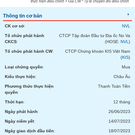
thực hiện điều chỉnh + Giá CW * Tỷ lệ chuyển đổi điều chỉnh
phân
tích
(-)
Thông tin cơ bản
CK cơ sở
:
NVL
Thuật
Tổ chức phát hành
CTCP Tập đoàn Đầu tư Địa ốc No Va
ngữ
(-)
CKCS
:
(HOSE:
NVL
)
Tổ chức phát hành CW
:
CTCP Chứng khoán KIS Việt Nam
(
KIS
)
Dịch
vụ
Loại chứng quyền
:
Mua
(-)
Kiểu thực hiện
:
Châu Âu
Phương thức thực hiện
Thanh Toán Tiền
Đào
quyền
:
tạo
Thời hạn
:
12 tháng
Ngày phát hành
:
26/06/2023
Ngày niêm yết
:
14/07/2023
Sách
tài
Ngày giao dịch đầu tiên
:
18/07/2023