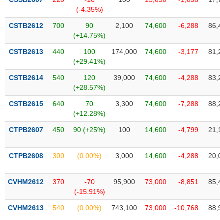
SÓC
(-4.35%)
SỨC
KHỎE
CSTB2612
700
90
2,100
74,600
-6,288
86,
(+14.75%)
CSTB2613
440
100
174,000
74,600
-3,177
81,
(+29.41%)
TÀI
CSTB2614
540
120
39,000
74,600
-4,288
83,
CHÍNH
(+28.57%)
CSTB2615
640
70
3,300
74,600
-7,288
88,
(+12.28%)
CTPB2607
450
90 (+25%)
100
14,600
-4,799
21,
CÔNG
NGHỆ
THÔNG
CTPB2608
300
(0.00%)
3,000
14,600
-4,288
20,
TIN
CVHM2612
370
-70
95,900
73,000
-8,851
85,
(-15.91%)
CVHM2613
540
(0.00%)
743,100
73,000
-10,768
88,
DỊCH