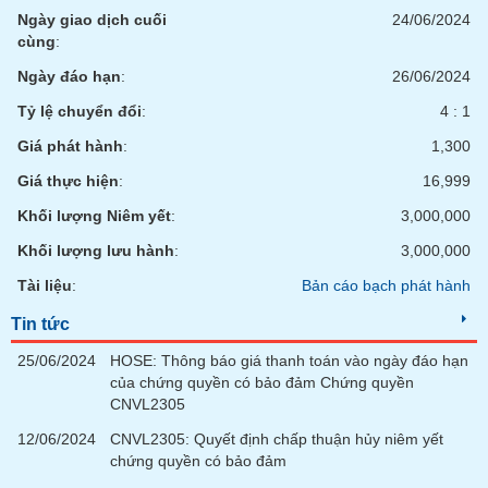
chính
Ngày giao dịch cuối
24/06/2024
cùng
:
Ngày đáo hạn
:
26/06/2024
Công
Tỷ lệ chuyển đổi
:
4 : 1
cụ
Giá phát hành
:
1,300
đầu
tư
Giá thực hiện
:
16,999
Khối lượng Niêm yết
:
3,000,000
Khối lượng lưu hành
:
3,000,000
Truyền
Tài liệu
:
Bản cáo bạch phát hành
thông
tài
Tin tức
chính
25/06/2024
HOSE: Thông báo giá thanh toán vào ngày đáo hạn
của chứng quyền có bảo đảm Chứng quyền
CNVL2305
12/06/2024
CNVL2305: Quyết định chấp thuận hủy niêm yết
Dữ
chứng quyền có bảo đảm
liệu