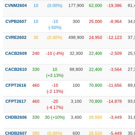
PHIẾU
Hủy
CVNM2604
10
(0.00%)
177,900
62,000
-19,386
81,
niêm
yết
CVPB2607
10
-10
300
25,000
-8,964
34,
Theo
(-50%)
CÔNG
dõi
CỤ
đặc
CVRE2602
30
(0.00%)
498,900
24,950
-12,123
37,
ĐẦU
biệt
TƯ
Không
CACB2609
240
-10 (-4%)
32,300
22,400
-2,509
25,
được
ký
XUẤT
CACB2610
330
10
88,800
22,400
-3,564
27,
quỹ
DỮ
(+3.13%)
LIỆU
Danh
CFPT2616
460
-10
100
70,800
-11,656
89,
mục
(-2.13%)
ETF
TIN
CFPT2617
460
-20
3,100
70,800
-14,878
93,
Cổ
MỚI
(-4.17%)
phiếu
CHDB2606
330
30 (+10%)
3,400
26,550
-3,449
31,
chi
Ngành
tiết
(-)
CHDB2607
380
(0.00%)
600
26,550
-5,449
35,