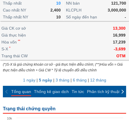
khoản
lai
Thấp nhất
10
NN bán
121,700
dịch
lỗ
Phân
Vĩ
Thống
Định
Cao nhất NY
2,400
KLCPLH
3,000,000
tích
mô
BẤT
Chứng
IR
Giao
kê
Chứng
giá
Thấp nhất NY
kỹ
10
Số ngày đến hạn
-
ĐỘNG
quyền
Awards
dịch
giao
quyền
thuật
SẢN
Nước
nội
dịch
Trái
Giá CK cơ sở
13,300
ngoài
Tổng
bộ
Bảng
phiếu
Giá thực hiện
16,999
Tin
quan
giá
Đào
doanh
Tự
**
Niên
tức
Hòa vốn
17,239
TÀI
trực
tạo
nghiệp
doanh
Thống
giám
*
S-X
-3,699
CHÍNH
tuyến
kê
Top
Trạng thái CW
OTM
Tài
giao
Bộ
cổ
liệu
(*)S-X là giá chứng khoán cơ sở - giá thực hiện điều chỉnh; (**)Hòa vốn = Giá
dịch
Dịch
lọc
phiếu
cổ
HÀNG
thực hiện điều chỉnh + Giá CW * Tỷ lệ chuyển đổi điều chỉnh
vụ
cổ
Định
đông
HÓA
Bản
phiếu
1 ngày
|
5 ngày
|
3 tháng
|
6 tháng
|
12 tháng
giá
đồ
So
ngành
Tổng quan
Thống kê giao dịch
Tin tức
Phân tích kỹ thuật
CK
sánh
KINH
cổ
Thống
TẾ
phiếu
kê
Trạng thái chứng quyền
giao
Báo
dịch
10k
cáo
THẾ
phân
GIỚI