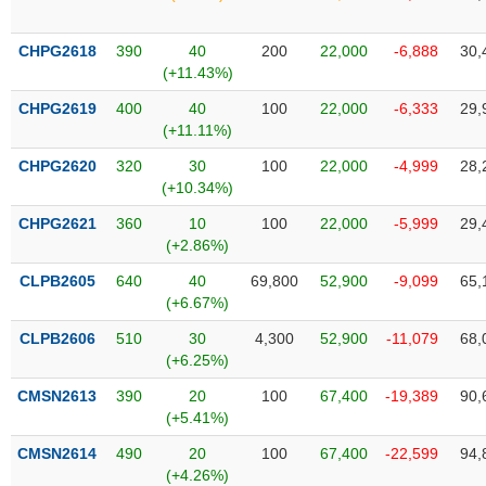
Tổng
VS-
quan
SECTOR
CHPG2618
390
40
200
22,000
-6,888
30,
Giao
(+11.43%)
dịch
CHPG2619
400
40
100
22,000
-6,333
29,
Tài
(+11.11%)
chính
NĂNG
CHPG2620
320
30
100
22,000
-4,999
28,
Phân
LƯỢNG
(+10.34%)
tích
kỹ
CHPG2621
360
10
100
22,000
-5,999
29,
thuật
(+2.86%)
Hồ
CLPB2605
640
40
69,800
52,900
-9,099
65,
NGUYÊN
sơ
(+6.67%)
VẬT
doanh
LIỆU
CLPB2606
510
30
4,300
52,900
-11,079
68,
nghiệp
(+6.25%)
Tin
CMSN2613
390
20
100
67,400
-19,389
90,
tức
(+5.41%)
sự
CÔNG
kiện
CMSN2614
490
20
100
67,400
-22,599
94,
NGHIỆP
(+4.26%)
Tài