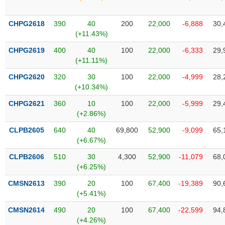
Tổng
VS-
quan
SECTOR
CHPG2618
390
40
200
22,000
-6,888
30,
Giao
(+11.43%)
dịch
CHPG2619
400
40
100
22,000
-6,333
29,
Tài
(+11.11%)
chính
NĂNG
CHPG2620
320
30
100
22,000
-4,999
28,
Phân
LƯỢNG
(+10.34%)
tích
kỹ
CHPG2621
360
10
100
22,000
-5,999
29,
thuật
(+2.86%)
Hồ
CLPB2605
640
40
69,800
52,900
-9,099
65,
NGUYÊN
sơ
(+6.67%)
VẬT
doanh
LIỆU
CLPB2606
510
30
4,300
52,900
-11,079
68,
nghiệp
(+6.25%)
Tin
CMSN2613
390
20
100
67,400
-19,389
90,
tức
(+5.41%)
sự
CÔNG
kiện
CMSN2614
490
20
100
67,400
-22,599
94,
NGHIỆP
(+4.26%)
Tài