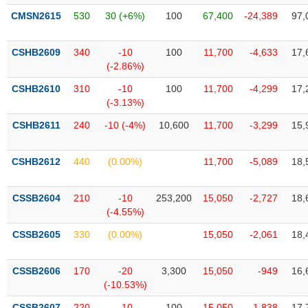
liệu
CMSN2615
530
30 (+6%)
100
67,400
-24,389
97,
Tâm
CSHB2609
340
-10
100
11,700
-4,633
17,
lý
TIÊU
(-2.86%)
thị
DÙNG
trường
KHÔNG
CSHB2610
310
-10
100
11,700
-4,299
17,
THIẾT
(-3.13%)
YẾU
CSHB2611
240
-10 (-4%)
10,600
11,700
-3,299
15,
CSHB2612
440
(0.00%)
11,700
-5,089
18,
TIÊU
CSSB2604
210
-10
253,200
15,050
-2,727
18,
DÙNG
(-4.55%)
THIẾT
YẾU
CSSB2605
330
(0.00%)
15,050
-2,061
18,
CSSB2606
170
-20
3,300
15,050
-949
16,
(-10.53%)
CHĂM
CSSB2607
220
-10
100
15,050
-1,838
17,