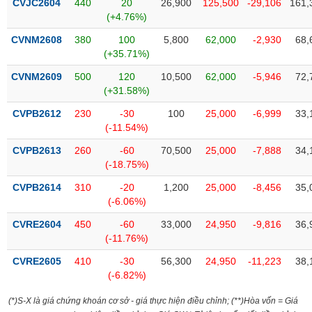
CVJC2604
440
20
26,900
125,500
-29,106
161,
Tất cả
Cổ phiếu
Chỉ số
Chứng chỉ quỹ
Chứng q
(+4.76%)
CVNM2608
380
100
5,800
62,000
-2,930
68,
Lãnh
đạo
(+35.71%)
(-)
CVNM2609
500
120
10,500
62,000
-5,946
72,
(+31.58%)
Tất cả
Người nội bộ
Người liên quan
Cổ đông lớn
CVPB2612
230
-30
100
25,000
-6,999
33,
(-11.54%)
Tin
tức
(-)
CVPB2613
260
-60
70,500
25,000
-7,888
34,
(-18.75%)
CVPB2614
310
-20
1,200
25,000
-8,456
35,
Bài
(-6.06%)
viết
của
CVRE2604
450
-60
33,000
24,950
-9,816
36,
tác
(-11.76%)
giả
(-)
CVRE2605
410
-30
56,300
24,950
-11,223
38,
(-6.82%)
Báo
(*)S-X là giá chứng khoán cơ sở - giá thực hiện điều chỉnh; (**)Hòa vốn = Giá
cáo