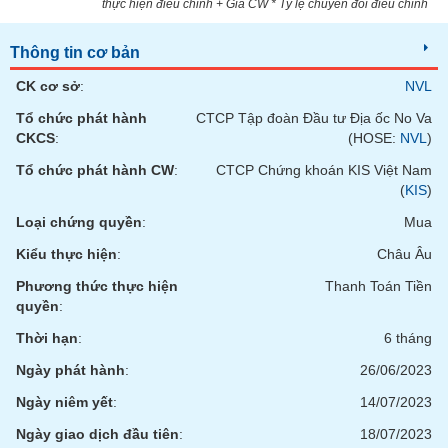
thực hiện điều chỉnh + Giá CW * Tỷ lệ chuyển đổi điều chỉnh
phân
tích
(-)
Thông tin cơ bản
CK cơ sở
:
NVL
Thuật
Tổ chức phát hành
CTCP Tập đoàn Đầu tư Địa ốc No Va
ngữ
(-)
CKCS
:
(HOSE:
NVL
)
Tổ chức phát hành CW
:
CTCP Chứng khoán KIS Việt Nam
(
KIS
)
Dịch
vụ
Loại chứng quyền
:
Mua
(-)
Kiểu thực hiện
:
Châu Âu
Phương thức thực hiện
Thanh Toán Tiền
Đào
quyền
:
tạo
Thời hạn
:
6 tháng
Ngày phát hành
:
26/06/2023
Ngày niêm yết
:
14/07/2023
Sách
tài
Ngày giao dịch đầu tiên
:
18/07/2023