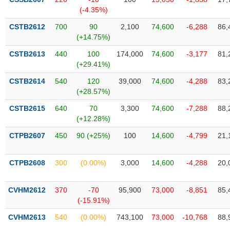
SÓC
(-4.35%)
SỨC
KHỎE
CSTB2612
700
90
2,100
74,600
-6,288
86,
(+14.75%)
CSTB2613
440
100
174,000
74,600
-3,177
81,
(+29.41%)
TÀI
CSTB2614
540
120
39,000
74,600
-4,288
83,
CHÍNH
(+28.57%)
CSTB2615
640
70
3,300
74,600
-7,288
88,
(+12.28%)
CTPB2607
450
90 (+25%)
100
14,600
-4,799
21,
CÔNG
NGHỆ
THÔNG
CTPB2608
300
(0.00%)
3,000
14,600
-4,288
20,
TIN
CVHM2612
370
-70
95,900
73,000
-8,851
85,
(-15.91%)
CVHM2613
540
(0.00%)
743,100
73,000
-10,768
88,
DỊCH