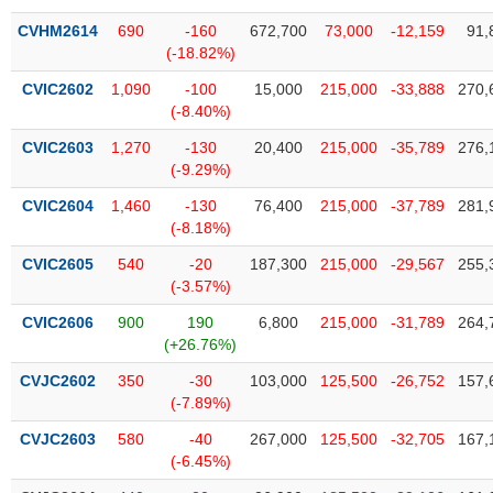
VỤ
CVHM2614
690
-160
672,700
73,000
-12,159
91,
TRUYỀN
(-18.82%)
THÔNG
CVIC2602
1,090
-100
15,000
215,000
-33,888
270,
(-8.40%)
CVIC2603
1,270
-130
20,400
215,000
-35,789
276,
TIỆN
(-9.29%)
ÍCH
CVIC2604
1,460
-130
76,400
215,000
-37,789
281,
(-8.18%)
CVIC2605
540
-20
187,300
215,000
-29,567
255,
(-3.57%)
BẤT
ĐỘNG
CVIC2606
900
190
6,800
215,000
-31,789
264,
(+26.76%)
SẢN
CVJC2602
350
-30
103,000
125,500
-26,752
157,
Mã
(-7.89%)
chứng
khoán
CVJC2603
580
-40
267,000
125,500
-32,705
167,
(-)
(-6.45%)