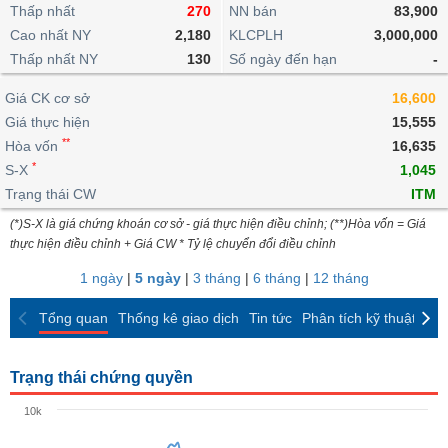
khoản
lai
Thấp nhất
270
NN bán
83,900
dịch
lỗ
Phân
Vĩ
Thống
Định
Cao nhất NY
2,180
KLCPLH
3,000,000
tích
mô
BẤT
Chứng
IR
Giao
kê
Chứng
giá
Thấp nhất NY
kỹ
130
Số ngày đến hạn
-
ĐỘNG
quyền
Awards
dịch
giao
quyền
thuật
SẢN
Nước
nội
dịch
Trái
Giá CK cơ sở
16,600
ngoài
Tổng
bộ
Bảng
phiếu
Giá thực hiện
15,555
Tin
quan
giá
Đào
doanh
Tự
**
Niên
tức
Hòa vốn
16,635
TÀI
trực
tạo
nghiệp
doanh
Thống
giám
*
S-X
1,045
CHÍNH
tuyến
kê
Top
Trạng thái CW
ITM
Tài
giao
Bộ
cổ
liệu
(*)S-X là giá chứng khoán cơ sở - giá thực hiện điều chỉnh; (**)Hòa vốn = Giá
dịch
Dịch
lọc
phiếu
cổ
HÀNG
thực hiện điều chỉnh + Giá CW * Tỷ lệ chuyển đổi điều chỉnh
vụ
cổ
Định
đông
HÓA
Bản
phiếu
1 ngày
|
5 ngày
|
3 tháng
|
6 tháng
|
12 tháng
giá
đồ
So
ngành
Tổng quan
Thống kê giao dịch
Tin tức
Phân tích kỹ thuật
CK
sánh
KINH
cổ
Thống
TẾ
phiếu
kê
Trạng thái chứng quyền
giao
Báo
dịch
10k
cáo
THẾ
phân
GIỚI