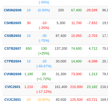
(-50%)
Trạng
CMSN2608
10
(0.00%)
200
67,400
-28,599
96,
thái
NGÀNH
cổ
CSHB2605
30
-10
5,300
11,700
-7,832
19,
phiếu
(-25%)
Quy
CSSB2602
10
-30
87,400
15,050
-2,703
17,
DOANH
mô
(-75%)
NGHIỆP
thị
trường
CSTB2607
650
130
137,200
74,600
4,712
75,
(+25%)
Niêm
CỔ
yết
CTPB2604
10
-20
30,000
14,600
-6,088
20,
PHIẾU
(-66.67%)
Niêm
yết
CVHM2608
1,180
20
31,300
73,000
1,313
78,
mới
(+1.72%)
PHÁI
Niêm
SINH
CVIC2601
1,210
-250
161,400
215,000
23,182
216,
yết
(-17.12%)
bổ
CVJC2601
20
(0.00%)
40,500
125,500
-43,721
169,
sung
TRÁI