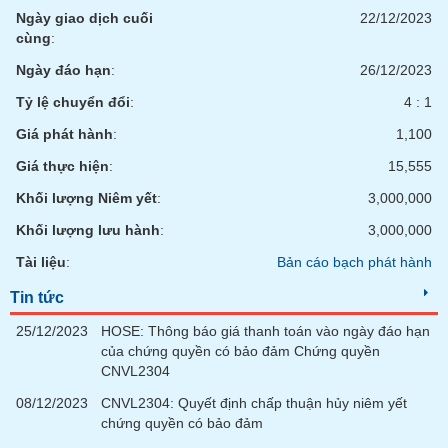
chính
Ngày giao dịch cuối
22/12/2023
cùng
:
Ngày đáo hạn
:
26/12/2023
Công
Tỷ lệ chuyển đổi
:
4 : 1
cụ
Giá phát hành
:
1,100
đầu
tư
Giá thực hiện
:
15,555
Khối lượng Niêm yết
:
3,000,000
Khối lượng lưu hành
:
3,000,000
Truyền
Tài liệu
:
Bản cáo bạch phát hành
thông
tài
Tin tức
chính
25/12/2023
HOSE: Thông báo giá thanh toán vào ngày đáo hạn
của chứng quyền có bảo đảm Chứng quyền
CNVL2304
08/12/2023
CNVL2304: Quyết định chấp thuận hủy niêm yết
Dữ
chứng quyền có bảo đảm
liệu