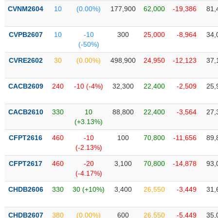
PHIẾU
Hủy
CVNM2604
10
(0.00%)
177,900
62,000
-19,386
81,
niêm
yết
CVPB2607
10
-10
300
25,000
-8,964
34,
Theo
(-50%)
CÔNG
dõi
CỤ
đặc
CVRE2602
30
(0.00%)
498,900
24,950
-12,123
37,
ĐẦU
biệt
TƯ
Không
CACB2609
240
-10 (-4%)
32,300
22,400
-2,509
25,
được
ký
XUẤT
CACB2610
330
10
88,800
22,400
-3,564
27,
quỹ
DỮ
(+3.13%)
LIỆU
Danh
CFPT2616
460
-10
100
70,800
-11,656
89,
mục
(-2.13%)
ETF
TIN
CFPT2617
460
-20
3,100
70,800
-14,878
93,
Cổ
MỚI
(-4.17%)
phiếu
CHDB2606
330
30 (+10%)
3,400
26,550
-3,449
31,
chi
Ngành
tiết
(-)
CHDB2607
380
(0.00%)
600
26,550
-5,449
35,