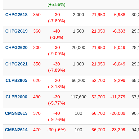
Tổng
VS-
(+5.56%)
quan
SECTOR
CHPG2618
350
-30
2,000
21,950
-6,938
30,
Giao
(-7.89%)
dịch
CHPG2619
360
-40
1,500
21,950
-6,383
29,
Tài
(-10%)
chính
NĂNG
CHPG2620
300
-30
20,000
21,950
-5,049
28,
Phân
LƯỢNG
(-9.09%)
tích
kỹ
CHPG2621
350
-30
1,000
21,950
-6,049
29,
thuật
(-7.89%)
Hồ
CLPB2605
620
-20
66,200
52,700
-9,299
65,
NGUYÊN
sơ
(-3.13%)
VẬT
doanh
LIỆU
CLPB2606
490
-30
117,600
52,700
-11,279
67,
nghiệp
(-5.77%)
Tin
CMSN2613
370
-40
100
66,700
-20,089
90,
tức
(-9.76%)
sự
CÔNG
kiện
CMSN2614
470
-30 (-6%)
100
66,700
-23,299
94,
NGHIỆP
Tài