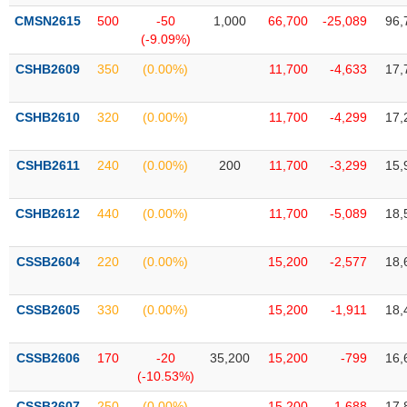
liệu
CMSN2615
500
-50
1,000
66,700
-25,089
96,
(-9.09%)
Tâm
CSHB2609
350
(0.00%)
11,700
-4,633
17,
lý
TIÊU
thị
DÙNG
trường
KHÔNG
CSHB2610
320
(0.00%)
11,700
-4,299
17,
THIẾT
YẾU
CSHB2611
240
(0.00%)
200
11,700
-3,299
15,
CSHB2612
440
(0.00%)
11,700
-5,089
18,
TIÊU
CSSB2604
220
(0.00%)
15,200
-2,577
18,
DÙNG
THIẾT
YẾU
CSSB2605
330
(0.00%)
15,200
-1,911
18,
CSSB2606
170
-20
35,200
15,200
-799
16,
(-10.53%)
CHĂM
CSSB2607
250
(0.00%)
15,200
-1,688
17,