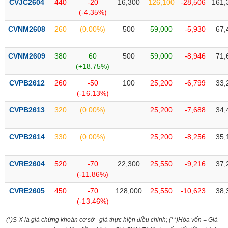
CVJC2604
440
-20
16,300
126,100
-28,506
161,
Tất cả
Cổ phiếu
Chỉ số
Chứng chỉ quỹ
Chứng q
(-4.35%)
CVNM2608
260
(0.00%)
500
59,000
-5,930
67,
Lãnh
đạo
(-)
CVNM2609
380
60
500
59,000
-8,946
71,
(+18.75%)
Tất cả
Người nội bộ
Người liên quan
Cổ đông lớn
CVPB2612
260
-50
100
25,200
-6,799
33,
(-16.13%)
Tin
tức
(-)
CVPB2613
320
(0.00%)
25,200
-7,688
34,
CVPB2614
330
(0.00%)
25,200
-8,256
35,
Bài
viết
của
CVRE2604
520
-70
22,300
25,550
-9,216
37,
tác
(-11.86%)
giả
(-)
CVRE2605
450
-70
128,000
25,550
-10,623
38,
(-13.46%)
Báo
(*)S-X là giá chứng khoán cơ sở - giá thực hiện điều chỉnh; (**)Hòa vốn = Giá
cáo