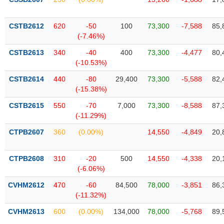
SÓC
SỨC
KHỎE
CSTB2612
620
-50
100
73,300
-7,588
85,
(-7.46%)
CSTB2613
340
-40
400
73,300
-4,477
80,
(-10.53%)
TÀI
CSTB2614
440
-80
29,400
73,300
-5,588
82,
CHÍNH
(-15.38%)
CSTB2615
550
-70
7,000
73,300
-8,588
87,
(-11.29%)
CTPB2607
360
(0.00%)
14,550
-4,849
20,
CÔNG
NGHỆ
THÔNG
CTPB2608
310
-20
500
14,550
-4,338
20,
TIN
(-6.06%)
CVHM2612
470
-60
84,500
78,000
-3,851
86,
(-11.32%)
CVHM2613
600
(0.00%)
134,000
78,000
-5,768
89,
DỊCH