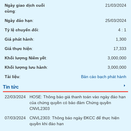
chính
Ngày giao dịch cuối
21/03/2024
cùng
:
Ngày đáo hạn
:
25/03/2024
Công
Tỷ lệ chuyển đổi
:
4 : 1
cụ
Giá phát hành
:
1,300
đầu
tư
Giá thực hiện
:
17,333
Khối lượng Niêm yết
:
3,000,000
Khối lượng lưu hành
:
3,000,000
Truyền
Tài liệu
:
Bản cáo bạch phát hành
thông
tài
Tin tức
chính
22/03/2024
HOSE: Thông báo giá thanh toán vào ngày đáo hạn
của chứng quyền có bảo đảm Chứng quyền
CNVL2303
07/03/2024
CNVL2303: Thông báo ngày ĐKCC để thực hiện
Dữ
quyền khi đáo hạn
liệu