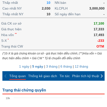
khoản
lai
Thấp nhất
10
NN bán
-
dịch
lỗ
Phân
Vĩ
Thống
Định
Cao nhất NY
2,030
KLCPLH
3,000,000
tích
mô
BẤT
Chứng
IR
Giao
kê
Chứng
giá
Thấp nhất NY
kỹ
10
Số ngày đến hạn
-
ĐỘNG
quyền
Awards
dịch
giao
quyền
thuật
SẢN
Nước
nội
dịch
Trái
Giá CK cơ sở
17,100
ngoài
Tổng
bộ
Bảng
phiếu
Giá thực hiện
17,333
Tin
quan
giá
Đào
doanh
Tự
**
Niên
tức
Hòa vốn
17,493
TÀI
trực
tạo
nghiệp
doanh
Thống
giám
*
S-X
-233
CHÍNH
tuyến
kê
Top
Trạng thái CW
OTM
Tài
giao
Bộ
cổ
liệu
(*)S-X là giá chứng khoán cơ sở - giá thực hiện điều chỉnh; (**)Hòa vốn = Giá
dịch
Dịch
lọc
phiếu
cổ
HÀNG
thực hiện điều chỉnh + Giá CW * Tỷ lệ chuyển đổi điều chỉnh
vụ
cổ
Định
đông
HÓA
Bản
phiếu
1 ngày
|
5 ngày
|
3 tháng
|
6 tháng
|
12 tháng
giá
đồ
So
ngành
Tổng quan
Thống kê giao dịch
Tin tức
Phân tích kỹ thuật
CK
sánh
KINH
cổ
Thống
TẾ
phiếu
kê
Trạng thái chứng quyền
giao
Báo
dịch
10k
cáo
THẾ
phân
GIỚI