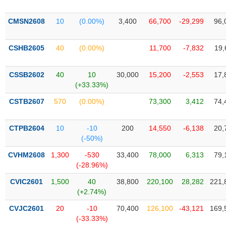
Trạng
CMSN2608
10
(0.00%)
3,400
66,700
-29,299
96,
thái
NGÀNH
cổ
CSHB2605
40
(0.00%)
11,700
-7,832
19,
phiếu
Quy
CSSB2602
40
10
30,000
15,200
-2,553
17,
DOANH
mô
(+33.33%)
NGHIỆP
thị
trường
CSTB2607
570
(0.00%)
73,300
3,412
74,
Niêm
CỔ
yết
CTPB2604
10
-10
200
14,550
-6,138
20,
PHIẾU
(-50%)
Niêm
yết
CVHM2608
1,300
-530
33,400
78,000
6,313
79,
mới
(-28.96%)
PHÁI
Niêm
SINH
CVIC2601
1,500
40
38,800
220,100
28,282
221,
yết
(+2.74%)
bổ
CVJC2601
20
-10
70,400
126,100
-43,121
169,
sung
TRÁI
(-33.33%)