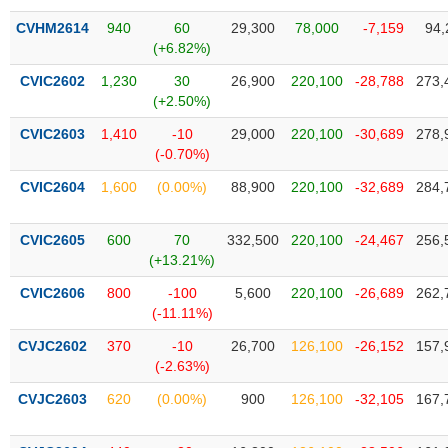
VỤ
CVHM2614
940
60
29,300
78,000
-7,159
94,
TRUYỀN
(+6.82%)
THÔNG
CVIC2602
1,230
30
26,900
220,100
-28,788
273,
(+2.50%)
CVIC2603
1,410
-10
29,000
220,100
-30,689
278,
TIỆN
(-0.70%)
ÍCH
CVIC2604
1,600
(0.00%)
88,900
220,100
-32,689
284,
CVIC2605
600
70
332,500
220,100
-24,467
256,
(+13.21%)
BẤT
ĐỘNG
CVIC2606
800
-100
5,600
220,100
-26,689
262,
(-11.11%)
SẢN
CVJC2602
370
-10
26,700
126,100
-26,152
157,
Mã
(-2.63%)
chứng
khoán
CVJC2603
620
(0.00%)
900
126,100
-32,105
167,
(-)