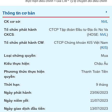
thực hiện điều chỉnh + Giá CW * Tỷ lệ chuyển đổi điều chỉnh
phân
tích
(-)
Thông tin cơ bản
CK cơ sở
:
NVL
Thuật
Tổ chức phát hành
CTCP Tập đoàn Đầu tư Địa ốc No Va
ngữ
(-)
CKCS
:
(HOSE:
NVL
)
Tổ chức phát hành CW
:
CTCP Chứng khoán KIS Việt Nam
(
KIS
)
Dịch
vụ
Loại chứng quyền
:
Mua
(-)
Kiểu thực hiện
:
Châu Âu
Phương thức thực hiện
Thanh Toán Tiền
Đào
quyền
:
tạo
Thời hạn
:
9 tháng
Ngày phát hành
:
23/06/2023
Ngày niêm yết
:
11/07/2023
Sách
tài
Ngày giao dịch đầu tiên
:
13/07/2023