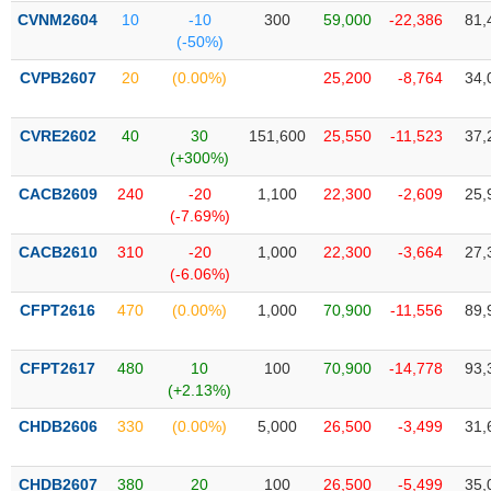
PHIẾU
Hủy
CVNM2604
10
-10
300
59,000
-22,386
81,
niêm
(-50%)
yết
CVPB2607
20
(0.00%)
25,200
-8,764
34,
Theo
CÔNG
dõi
CỤ
đặc
CVRE2602
40
30
151,600
25,550
-11,523
37,
ĐẦU
biệt
(+300%)
TƯ
Không
CACB2609
240
-20
1,100
22,300
-2,609
25,
được
(-7.69%)
ký
XUẤT
CACB2610
310
-20
1,000
22,300
-3,664
27,
quỹ
DỮ
(-6.06%)
LIỆU
Danh
CFPT2616
470
(0.00%)
1,000
70,900
-11,556
89,
mục
ETF
TIN
CFPT2617
480
10
100
70,900
-14,778
93,
Cổ
MỚI
(+2.13%)
phiếu
CHDB2606
330
(0.00%)
5,000
26,500
-3,499
31,
chi
Ngành
tiết
(-)
CHDB2607
380
20
100
26,500
-5,499
35,