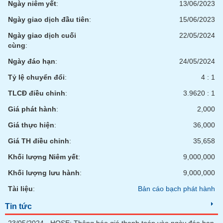
Tất cả
Cổ phiếu
Chỉ số
Chứng chỉ quỹ
Chứng q
Ngày niêm yết
:
13/06/2023
Ngày giao dịch đầu tiên
:
15/06/2023
Lãnh
Ngày giao dịch cuối
22/05/2024
đạo
(-)
cùng
:
Ngày đáo hạn
:
24/05/2024
Tất cả
Người nội bộ
Người liên quan
Cổ đông lớn
Tỷ lệ chuyển đổi
:
4 : 1
Tin
TLCĐ điều chỉnh
:
3.9620 : 1
tức
(-)
Giá phát hành
:
2,000
Giá thực hiện
:
36,000
Bài
Giá TH điều chỉnh
:
35,658
viết
của
Khối lượng Niêm yết
:
9,000,000
tác
giả
Khối lượng lưu hành
:
9,000,000
(-)
Tài liệu
:
Bản cáo bạch phát hành
Tin tức
Báo
cáo