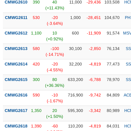
PHIẾU
Hủy
CMWG2610
390
40
11,000
-29,436
103,508
HC
niêm
(+11.43%)
yết
CMWG2611
530
-20
1,000
-28,451
104,670
PH
Theo
(-3.64%)
CÔNG
dõi
CỤ
CMWG2612
1,100
10
600
-11,909
91,574
MS
đặc
ĐẦU
(+0.92%)
biệt
TƯ
CMWG2613
580
-100
30,100
-2,850
76,134
SS
Không
(-14.71%)
được
ký
CMWG2614
420
-20
32,200
-4,819
77,473
SS
XUẤT
quỹ
(-4.55%)
DỮ
LIỆU
Danh
CMWG2615
300
80
633,200
-6,788
78,970
SS
mục
(+36.36%)
ETF
CMWG2616
590
-10
716,900
-9,742
84,809
AC
TIN
(-1.67%)
Cổ
MỚI
phiếu
CMWG2617
1,350
20
595,300
-3,342
80,989
HC
chi
(+1.50%)
Ngành
tiết
(-)
CMWG2618
1,390
-60
110,200
-4,819
84,031
HC