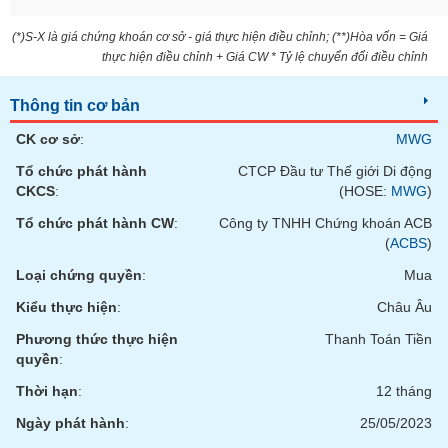
VỤ
TRUYỀN
(*)S-X là giá chứng khoán cơ sở - giá thực hiện điều chỉnh; (**)Hòa vốn = Giá
THÔNG
thực hiện điều chỉnh + Giá CW * Tỷ lệ chuyển đổi điều chỉnh
Thông tin cơ bản
CK cơ sở
:
MWG
TIỆN
Tổ chức phát hành
CTCP Đầu tư Thế giới Di động
ÍCH
CKCS
:
(HOSE:
MWG
)
Tổ chức phát hành CW
:
Công ty TNHH Chứng khoán ACB
(
ACBS
)
BẤT
Loại chứng quyền
:
Mua
ĐỘNG
Kiểu thực hiện
:
Châu Âu
SẢN
Phương thức thực hiện
Thanh Toán Tiền
quyền
:
Mã
chứng
Thời hạn
:
12 tháng
khoán
(-)
Ngày phát hành
:
25/05/2023