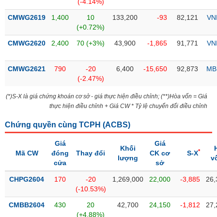
Tổng
(-4.14%)
VS-
quan
SECTOR
CMWG2619
1,400
10
133,200
-93
82,121
VN
Giao
(+0.72%)
dịch
CMWG2620
2,400
70 (+3%)
43,900
-1,865
91,771
VN
Tài
chính
CMWG2621
790
-20
6,400
-15,650
92,873
MB
NĂNG
Phân
(-2.47%)
LƯỢNG
tích
(*)S-X là giá chứng khoán cơ sở - giá thực hiện điều chỉnh; (**)Hòa vốn = Giá
kỹ
thực hiện điều chỉnh + Giá CW * Tỷ lệ chuyển đổi điều chỉnh
thuật
Hồ
Chứng quyền cùng TCPH (
ACBS
)
NGUYÊN
sơ
VẬT
Giá
Giá
doanh
Khối
LIỆU
*
Mã CW
đóng
Thay đổi
CK cơ
S-X
nghiệp
lượng
v
cửa
sở
Tin
CHPG2604
170
-20
1,269,000
22,000
-3,885
26,
tức
(-10.53%)
sự
CÔNG
kiện
CMBB2604
430
20
42,700
24,150
-1,812
27,
NGHIỆP
(+4.88%)
Tài