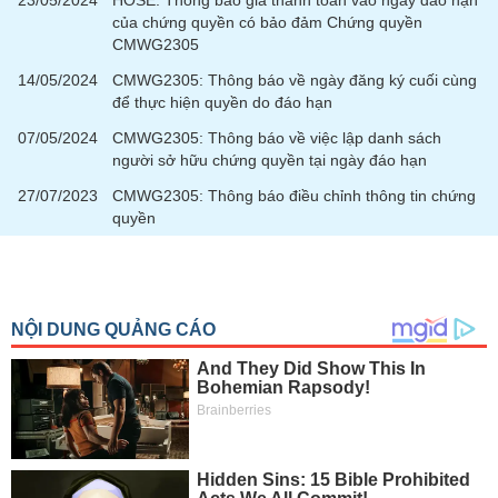
23/05/2024
HOSE: Thông báo giá thanh toán vào ngày đáo hạn
phân
của chứng quyền có bảo đảm Chứng quyền
tích
CMWG2305
(-)
14/05/2024
CMWG2305: Thông báo về ngày đăng ký cuối cùng
để thực hiện quyền do đáo hạn
Thuật
ngữ
07/05/2024
CMWG2305: Thông báo về việc lập danh sách
(-)
người sở hữu chứng quyền tại ngày đáo hạn
27/07/2023
CMWG2305: Thông báo điều chỉnh thông tin chứng
quyền
Dịch
vụ
(-)
Đào
tạo
Sách
tài