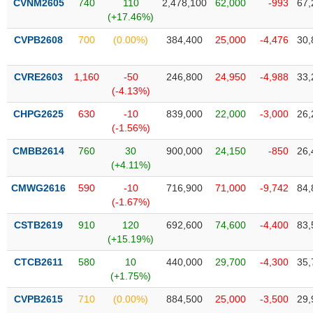
CVNM2605
740
110
2,478,100
62,000
-993
67,
SÓC
(+17.46%)
SỨC
KHỎE
CVPB2608
700
(0.00%)
384,400
25,000
-4,476
30,
CVRE2603
1,160
-50
246,800
24,950
-4,988
33,
(-4.13%)
TÀI
CHPG2625
630
-10
839,000
22,000
-3,000
26,
CHÍNH
(-1.56%)
CMBB2614
760
30
900,000
24,150
-850
26,
(+4.11%)
CMWG2616
590
-10
716,900
71,000
-9,742
84,
CÔNG
(-1.67%)
NGHỆ
THÔNG
CSTB2619
910
120
692,600
74,600
-4,400
83,
TIN
(+15.19%)
CTCB2611
580
10
440,000
29,700
-4,300
35,
(+1.75%)
CVPB2615
710
(0.00%)
884,500
25,000
-3,500
29,
DỊCH