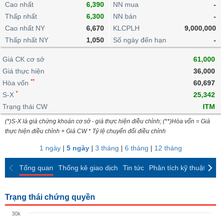
khoản
Cao nhất
lai
6,390
NN mua
-
dịch
lỗ
Phân
Vĩ
Thống
Thấp nhất
6,300
NN bán
-
Định
tích
mô
BẤT
Chứng
IR
Giao
kê
Chứng
giá
Cao nhất NY
6,670
KLCPLH
9,000,000
kỹ
ĐỘNG
quyền
Awards
dịch
giao
quyền
thuật
SẢN
Thấp nhất NY
1,050
Số ngày đến hạn
-
Nước
nội
dịch
Trái
ngoài
Tổng
bộ
Bảng
phiếu
Giá CK cơ sở
61,000
Tin
quan
giá
Đào
doanh
Tự
Giá thực hiện
Niên
tức
36,000
TÀI
trực
tạo
nghiệp
doanh
Thống
giám
**
Hòa vốn
60,697
CHÍNH
tuyến
kê
*
S-X
25,342
Top
Tài
giao
Bộ
cổ
Trạng thái CW
ITM
liệu
dịch
Dịch
lọc
phiếu
cổ
HÀNG
(*)S-X là giá chứng khoán cơ sở - giá thực hiện điều chỉnh; (**)Hòa vốn = Giá
vụ
cổ
Định
đông
HÓA
thực hiện điều chỉnh + Giá CW * Tỷ lệ chuyển đổi điều chỉnh
Bản
phiếu
giá
đồ
1 ngày
|
5 ngày
|
3 tháng
|
6 tháng
|
12 tháng
So
ngành
sánh
KINH
Tổng quan
Thống kê giao dịch
Tin tức
Phân tích kỹ thuật
CK
cổ
Thống
TẾ
phiếu
kê
giao
Báo
Trạng thái chứng quyền
dịch
cáo
THẾ
30k
phân
GIỚI