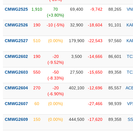
CMWG2525
1,910
70
69,400
-9,742
88,265
VN
Trạng
(+3.80%)
thái
NGÀNH
cổ
CMWG2526
190
-10 (-5%)
32,900
-18,604
91,101
KA
phiếu
Quy
CMWG2527
510
(0.00%)
179,900
-22,543
97,560
KA
DOANH
mô
NGHIỆP
thị
CMWG2602
190
-20
3,500
-14,666
86,601
TC
trường
(-9.52%)
Niêm
CMWG2603
550
-50
27,500
-15,650
89,358
TC
CỔ
yết
(-8.33%)
PHIẾU
Niêm
CMWG2604
270
-20
402,100
-12,696
85,557
AC
yết
(-6.90%)
mới
PHÁI
CMWG2607
60
(0.00%)
-27,466
98,939
VP
Niêm
SINH
yết
bổ
CMWG2609
150
(0.00%)
444,500
-17,620
89,358
SS
sung
TRÁI