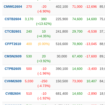
liệu
CMWG2604
270
-20
402,100
71,000
-12,696
85,
(-6.90%)
Tâm
lý
CSTB2604
3,170
380
225,900
74,600
14,600
75,
TIÊU
thị
(+13.62%)
DÙNG
trường
KHÔNG
CTCB2601
240
10
241,800
29,700
-6,538
37,
THIẾT
(+4.35%)
YẾU
CFPT2610
400
(0.00%)
516,600
70,800
-13,045
88,
CMSN2609
530
20
30,000
67,400
-17,600
89,
(+3.92%)
TIÊU
DÙNG
CTPB2605
500
-10
390,100
14,600
-3,400
19,
THIẾT
(-1.96%)
YẾU
CVHM2609
5,030
-250
150,500
73,000
10,407
84,
(-4.73%)
CVIB2604
510
-10
681,400
14,650
-2,890
18,
(-1.92%)
CHĂM