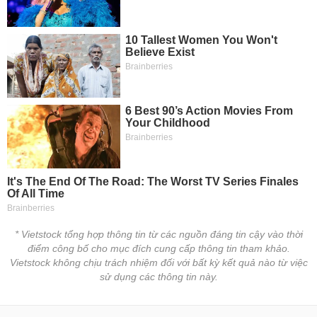
chính
Công
cụ
đầu
tư
Truyền
thông
tài
chính
* Vietstock tổng hợp thông tin từ các nguồn đáng tin cậy vào thời
điểm công bố cho mục đích cung cấp thông tin tham khảo.
Vietstock không chịu trách nhiệm đối với bất kỳ kết quả nào từ việc
sử dụng các thông tin này.
Dữ
liệu