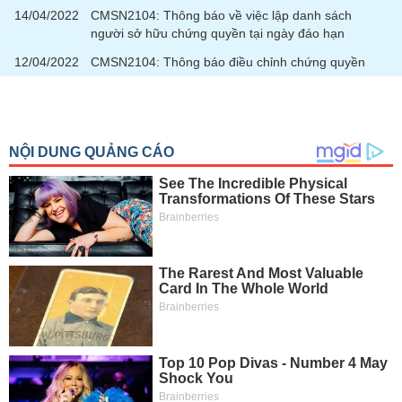
phân
14/04/2022
CMSN2104: Thông báo về việc lập danh sách
tích
người sở hữu chứng quyền tại ngày đáo hạn
(-)
12/04/2022
CMSN2104: Thông báo điều chỉnh chứng quyền
Thuật
ngữ
(-)
Dịch
vụ
(-)
Đào
tạo
Sách
tài