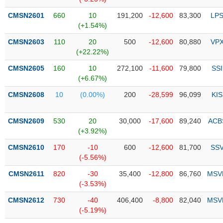
CMSN2601
660
10
191,200
-12,600
83,300
LP
Trạng
(+1.54%)
thái
NGÀNH
cổ
CMSN2603
110
20
500
-12,600
80,880
VP
phiếu
(+22.22%)
Quy
CMSN2605
160
10
272,100
-11,600
79,800
SSI
DOANH
mô
(+6.67%)
NGHIỆP
thị
CMSN2608
10
(0.00%)
200
-28,599
96,099
KIS
trường
Niêm
CMSN2609
530
20
30,000
-17,600
89,240
ACB
CỔ
yết
(+3.92%)
PHIẾU
Niêm
CMSN2610
170
-10
600
-12,600
81,700
SS
yết
(-5.56%)
mới
PHÁI
CMSN2611
820
-30
35,400
-12,800
86,760
MSV
Niêm
SINH
(-3.53%)
yết
bổ
CMSN2612
730
-40
406,400
-8,800
82,040
MSV
sung
(-5.19%)
TRÁI