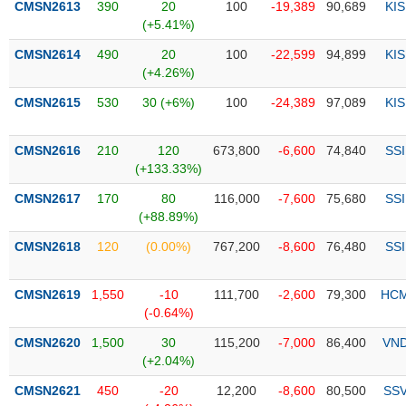
PHIẾU
Hủy
CMSN2613
390
20
100
-19,389
90,689
KIS
niêm
(+5.41%)
yết
CMSN2614
490
20
100
-22,599
94,899
KIS
Theo
(+4.26%)
CÔNG
dõi
CỤ
CMSN2615
530
30 (+6%)
100
-24,389
97,089
KIS
đặc
ĐẦU
biệt
TƯ
CMSN2616
210
120
673,800
-6,600
74,840
SSI
Không
(+133.33%)
được
ký
CMSN2617
170
80
116,000
-7,600
75,680
SSI
XUẤT
quỹ
(+88.89%)
DỮ
LIỆU
Danh
CMSN2618
120
(0.00%)
767,200
-8,600
76,480
SSI
mục
ETF
CMSN2619
1,550
-10
111,700
-2,600
79,300
HC
TIN
(-0.64%)
Cổ
MỚI
phiếu
CMSN2620
1,500
30
115,200
-7,000
86,400
VN
chi
(+2.04%)
Ngành
tiết
(-)
CMSN2621
450
-20
12,200
-8,600
80,500
SS