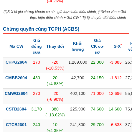
Tổng
(-4.26%)
VS-
quan
SECTOR
(*)S-X là giá chứng khoán cơ sở - giá thực hiện điều chỉnh; (**)Hòa vốn = Giá
Giao
thực hiện điều chỉnh + Giá CW * Tỷ lệ chuyển đổi điều chỉnh
dịch
Chứng quyền cùng TCPH (
ACBS
)
Tài
chính
Giá
Giá
NĂNG
Khối
*
Mã CW
đóng
Thay đổi
CK cơ
S-X
Phân
LƯỢNG
lượng
v
cửa
sở
tích
kỹ
CHPG2604
170
-20
1,269,000
22,000
-3,885
26,
thuật
(-10.53%)
Hồ
CMBB2604
430
20
42,700
24,150
-1,812
27,
NGUYÊN
sơ
(+4.88%)
VẬT
doanh
LIỆU
CMWG2604
270
-20
402,100
71,000
-12,696
85,
nghiệp
(-6.90%)
Tin
CSTB2604
3,170
380
225,900
74,600
14,600
75,
tức
(+13.62%)
sự
CÔNG
kiện
CTCB2601
240
10
241,800
29,700
-6,538
37,
NGHIỆP
(+4.35%)
Tài