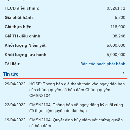
Tất cả
Cổ phiếu
Chỉ số
Chứng chỉ quỹ
Chứng q
TLCĐ điều chỉnh
:
8.3261 : 1
Lãnh
Giá phát hành
:
5,200
đạo
(-)
Giá thực hiện
:
118,000
Giá TH điều chỉnh
:
98,248
Tất cả
Người nội bộ
Người liên quan
Cổ đông lớn
Khối lượng Niêm yết
:
5,000,000
Tin
Khối lượng lưu hành
:
5,000,000
tức
(-)
Tài liệu
:
Bản cáo bạch phát hành
Tin tức
Bài
29/04/2022
HOSE: Thông báo giá thanh toán vào ngày đáo hạn
viết
của chứng quyền có bảo đảm Chứng quyền
của
tác
CMSN2104
giả
(-)
22/04/2022
CMSN2104: Thông báo về ngày đăng ký cuối cùng
để thực hiện quyền do đáo hạn
19/04/2022
CMSN2104: Quyết định hủy niêm yết chứng quyền
Báo
có bảo đảm
cáo