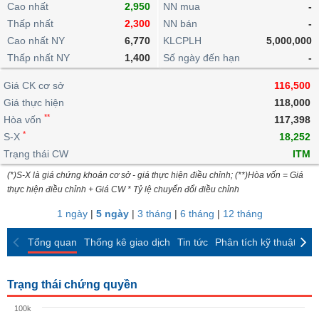
khoản
Cao nhất
lai
2,950
NN mua
-
dịch
lỗ
Phân
Vĩ
Thống
Thấp nhất
2,300
NN bán
-
Định
tích
mô
BẤT
Chứng
IR
Giao
kê
Chứng
giá
Cao nhất NY
6,770
KLCPLH
5,000,000
kỹ
ĐỘNG
quyền
Awards
dịch
giao
quyền
thuật
SẢN
Thấp nhất NY
1,400
Số ngày đến hạn
-
Nước
nội
dịch
Trái
ngoài
Tổng
bộ
Bảng
phiếu
Giá CK cơ sở
116,500
Tin
quan
giá
Đào
doanh
Tự
Giá thực hiện
Niên
tức
118,000
TÀI
trực
tạo
nghiệp
doanh
Thống
giám
**
Hòa vốn
117,398
CHÍNH
tuyến
kê
*
S-X
18,252
Top
Tài
giao
Bộ
cổ
Trạng thái CW
ITM
liệu
dịch
Dịch
lọc
phiếu
cổ
HÀNG
(*)S-X là giá chứng khoán cơ sở - giá thực hiện điều chỉnh; (**)Hòa vốn = Giá
vụ
cổ
Định
đông
HÓA
thực hiện điều chỉnh + Giá CW * Tỷ lệ chuyển đổi điều chỉnh
Bản
phiếu
giá
đồ
1 ngày
|
5 ngày
|
3 tháng
|
6 tháng
|
12 tháng
So
ngành
sánh
KINH
Tổng quan
Thống kê giao dịch
Tin tức
Phân tích kỹ thuật
CK
cổ
Thống
TẾ
phiếu
kê
giao
Báo
Trạng thái chứng quyền
dịch
cáo
THẾ
100k
phân
GIỚI