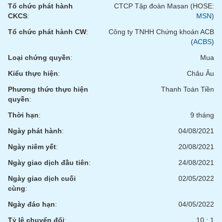
VỤ
Tổ chức phát hành
CTCP Tập đoàn Masan (HOSE:
TRUYỀN
CKCS
:
MSN
)
THÔNG
Tổ chức phát hành CW
:
Công ty TNHH Chứng khoán ACB
(
ACBS
)
Loại chứng quyền
:
Mua
Kiểu thực hiện
:
Châu Âu
TIỆN
ÍCH
Phương thức thực hiện
Thanh Toán Tiền
quyền
:
Thời hạn
:
9 tháng
Ngày phát hành
:
04/08/2021
BẤT
ĐỘNG
Ngày niêm yết
:
20/08/2021
SẢN
Ngày giao dịch đầu tiên
:
24/08/2021
Ngày giao dịch cuối
02/05/2022
Mã
chứng
cùng
:
khoán
(-)
Ngày đáo hạn
:
04/05/2022
Tỷ lệ chuyển đổi
:
10 : 1