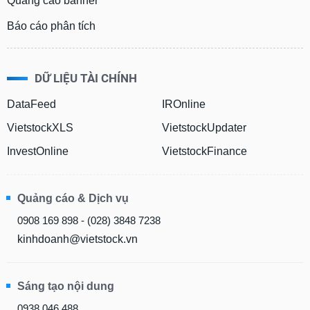
Quảng cáo banner
Báo cáo phân tích
DỮ LIỆU TÀI CHÍNH
DataFeed
IROnline
VietstockXLS
VietstockUpdater
InvestOnline
VietstockFinance
Quảng cáo & Dịch vụ
0908 169 898 - (028) 3848 7238
kinhdoanh@vietstock.vn
Sáng tạo nội dung
0938 046 488