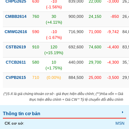
CHPG2625
630
-10
839,000
22,000
-3,000
26,
SÓC
(-1.56%)
SỨC
KHỎE
CMBB2614
760
30
900,000
24,150
-850
26,
(+4.11%)
CMWG2616
590
-10
716,900
71,000
-9,742
84,
(-1.67%)
TÀI
CSTB2619
910
120
692,600
74,600
-4,400
83,
CHÍNH
(+15.19%)
CTCB2611
580
10
440,000
29,700
-4,300
35,
(+1.75%)
CVPB2615
710
(0.00%)
884,500
25,000
-3,500
29,
CÔNG
NGHỆ
THÔNG
(*)S-X là giá chứng khoán cơ sở - giá thực hiện điều chỉnh; (**)Hòa vốn = Giá
TIN
thực hiện điều chỉnh + Giá CW * Tỷ lệ chuyển đổi điều chỉnh
Thông tin cơ bản
CK cơ sở
:
MSN
DỊCH