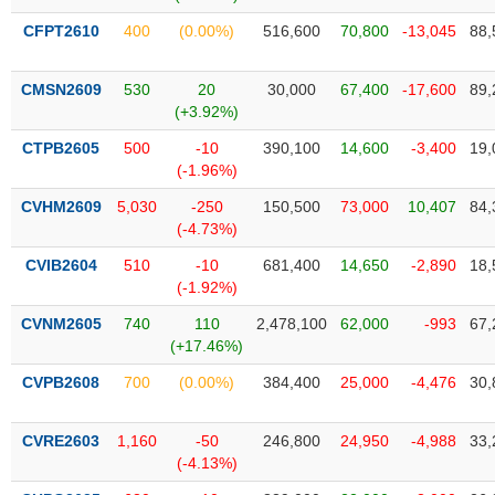
liệu
CFPT2610
400
(0.00%)
516,600
70,800
-13,045
88,
Tâm
lý
CMSN2609
530
20
30,000
67,400
-17,600
89,
TIÊU
thị
(+3.92%)
DÙNG
trường
KHÔNG
CTPB2605
500
-10
390,100
14,600
-3,400
19,
THIẾT
(-1.96%)
YẾU
CVHM2609
5,030
-250
150,500
73,000
10,407
84,
(-4.73%)
CVIB2604
510
-10
681,400
14,650
-2,890
18,
(-1.92%)
TIÊU
DÙNG
CVNM2605
740
110
2,478,100
62,000
-993
67,
THIẾT
(+17.46%)
YẾU
CVPB2608
700
(0.00%)
384,400
25,000
-4,476
30,
CVRE2603
1,160
-50
246,800
24,950
-4,988
33,
(-4.13%)
CHĂM