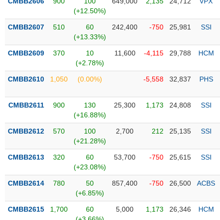
PHIẾU
CMBB2606
900
100
649,000
2,135
24,712
VPX
Hủy
(+12.50%)
niêm
yết
CMBB2607
510
60
242,400
-750
25,981
SSI
(+13.33%)
Theo
CÔNG
dõi
CMBB2609
370
10
11,600
-4,115
29,788
HCM
CỤ
đặc
(+2.78%)
ĐẦU
biệt
TƯ
CMBB2610
1,050
(0.00%)
-5,558
32,837
PHS
Không
được
CMBB2611
900
130
25,300
1,173
24,808
SSI
ký
XUẤT
(+16.88%)
quỹ
DỮ
LIỆU
CMBB2612
570
100
2,700
212
25,135
SSI
Danh
(+21.28%)
mục
ETF
CMBB2613
320
60
53,700
-750
25,615
SSI
TIN
(+23.08%)
Cổ
MỚI
phiếu
CMBB2614
780
50
857,400
-750
26,500
ACBS
chi
(+6.85%)
Ngành
tiết
(-)
CMBB2615
1,700
60
5,000
1,173
26,346
HCM
(+3.66%)