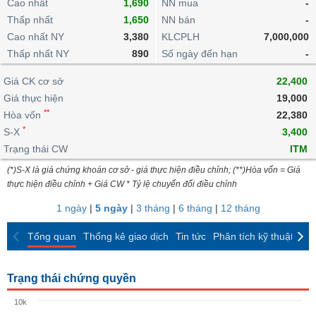
khoản
Cao nhất
1,690
NN mua
-
lai
dịch
lỗ
Phân
Vĩ
Thấp nhất
Thống
1,650
NN bán
-
Định
tích
mô
BẤT
Chứng
IR
Giao
kê
Chứng
Cao nhất NY
3,380
KLCPLH
7,000,000
giá
kỹ
ĐỘNG
quyền
Awards
dịch
giao
quyền
Thấp nhất NY
890
Số ngày đến hạn
-
thuật
SẢN
Nước
nội
dịch
Trái
ngoài
Tổng
bộ
Bảng
Giá CK cơ sở
phiếu
22,400
Tin
quan
giá
Đào
doanh
Giá thực hiện
19,000
Tự
Niên
tức
TÀI
trực
tạo
nghiệp
**
doanh
Hòa vốn
Thống
22,380
giám
CHÍNH
tuyến
kê
*
S-X
3,400
Top
Tài
giao
Bộ
Trạng thái CW
ITM
cổ
liệu
dịch
Dịch
lọc
phiếu
cổ
(*)S-X là giá chứng khoán cơ sở - giá thực hiện điều chỉnh; (**)Hòa vốn = Giá
HÀNG
vụ
cổ
Định
đông
thực hiện điều chỉnh + Giá CW * Tỷ lệ chuyển đổi điều chỉnh
HÓA
Bản
phiếu
giá
đồ
1 ngày
|
5 ngày
|
3 tháng
|
6 tháng
|
12 tháng
So
ngành
sánh
KINH
Tổng quan
Thống kê giao dịch
Tin tức
Phân tích kỹ thuật
CK
cổ
Thống
TẾ
phiếu
kê
giao
Trạng thái chứng quyền
Báo
dịch
cáo
THẾ
10k
phân
GIỚI