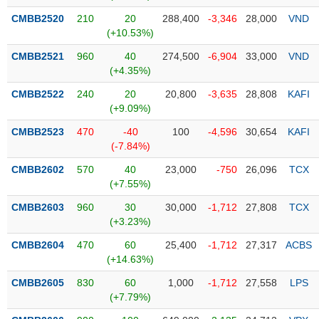
CMBB2520
210
20
288,400
-3,346
28,000
VND
Trạng
(+10.53%)
thái
NGÀNH
cổ
CMBB2521
960
40
274,500
-6,904
33,000
VND
phiếu
(+4.35%)
CMBB2522
240
20
20,800
-3,635
28,808
KAFI
Quy
(+9.09%)
DOANH
mô
NGHIỆP
thị
CMBB2523
470
-40
100
-4,596
30,654
KAFI
trường
(-7.84%)
Niêm
CMBB2602
570
40
23,000
-750
26,096
TCX
CỔ
yết
(+7.55%)
PHIẾU
Niêm
CMBB2603
960
30
30,000
-1,712
27,808
TCX
yết
(+3.23%)
mới
PHÁI
CMBB2604
470
60
25,400
-1,712
27,317
ACBS
Niêm
SINH
(+14.63%)
yết
CMBB2605
830
60
1,000
-1,712
27,558
LPS
bổ
(+7.79%)
sung
TRÁI