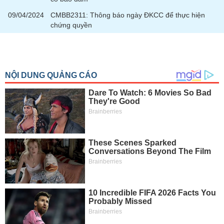
chính
09/04/2024
CMBB2311: Thông báo ngày ĐKCC để thực hiện
chứng quyền
Công
cụ
đầu
tư
Truyền
thông
tài
chính
Dữ
liệu