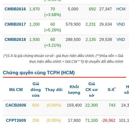
Tổng
VS-
quan
SECTOR
CMBB2616
1,970
70
5,000
692
27,347
HCM
(+3.68%)
Giao
dịch
CMBB2617
1,200
60
579,900
2,231
26,634
VND
(+5.26%)
Tài
chính
CMBB2618
1,930
60
288,500
2,135
29,538
VND
NĂNG
(+3.21%)
Phân
LƯỢNG
tích
(*)S-X là giá chứng khoán cơ sở - giá thực hiện điều chỉnh; (**)Hòa vốn = Giá
kỹ
thực hiện điều chỉnh + Giá CW * Tỷ lệ chuyển đổi điều chỉnh
thuật
Chứng quyền cùng TCPH (
HCM
)
Hồ
NGUYÊN
sơ
VẬT
Giá
Giá
doanh
Khối
H
LIỆU
*
Mã CW
đóng
Thay đổi
CK cơ
S-X
nghiệp
lượng
v
cửa
sở
Tin
CACB2606
820
(0.00%)
159,400
22,300
743
24,
tức
sự
CÔNG
kiện
CFPT2609
250
(0.00%)
17,800
71,100
-26,062
101,
NGHIỆP
Tài