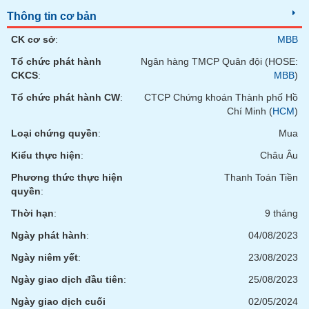
Tất cả
Cổ phiếu
Chỉ số
Chứng chỉ quỹ
Chứng q
Thông tin cơ bản
CK cơ sở
:
MBB
Lãnh
đạo
Tổ chức phát hành
Ngân hàng TMCP Quân đội (HOSE:
(-)
CKCS
:
MBB
)
Tất cả
Người nội bộ
Người liên quan
Cổ đông lớn
Tổ chức phát hành CW
:
CTCP Chứng khoán Thành phố Hồ
Chí Minh (
HCM
)
Tin
Loại chứng quyền
:
Mua
tức
(-)
Kiểu thực hiện
:
Châu Âu
Phương thức thực hiện
Thanh Toán Tiền
quyền
:
Bài
viết
Thời hạn
:
9 tháng
của
tác
Ngày phát hành
:
04/08/2023
giả
(-)
Ngày niêm yết
:
23/08/2023
Ngày giao dịch đầu tiên
:
25/08/2023
Báo
Ngày giao dịch cuối
02/05/2024
cáo