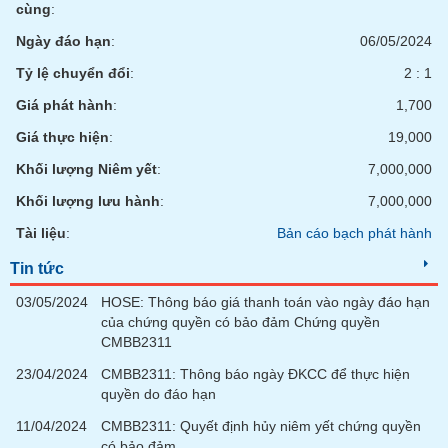
phân
cùng
:
tích
(-)
Ngày đáo hạn
:
06/05/2024
Tỷ lệ chuyển đổi
:
2 : 1
Thuật
Giá phát hành
:
1,700
ngữ
(-)
Giá thực hiện
:
19,000
Khối lượng Niêm yết
:
7,000,000
Dịch
Khối lượng lưu hành
:
7,000,000
vụ
(-)
Tài liệu
:
Bản cáo bạch phát hành
Tin tức
Đào
03/05/2024
HOSE: Thông báo giá thanh toán vào ngày đáo hạn
tạo
của chứng quyền có bảo đảm Chứng quyền
CMBB2311
23/04/2024
CMBB2311: Thông báo ngày ĐKCC để thực hiện
quyền do đáo hạn
Sách
11/04/2024
CMBB2311: Quyết định hủy niêm yết chứng quyền
tài
có bảo đảm