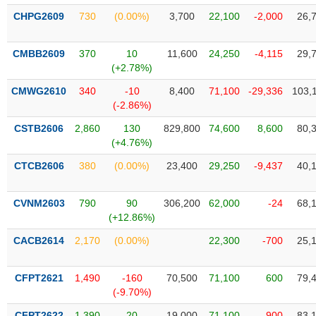
liệu
CHPG2609
730
(0.00%)
3,700
22,100
-2,000
26,
Tâm
CMBB2609
370
10
11,600
24,250
-4,115
29,
lý
TIÊU
(+2.78%)
thị
DÙNG
trường
KHÔNG
CMWG2610
340
-10
8,400
71,100
-29,336
103,
THIẾT
(-2.86%)
YẾU
CSTB2606
2,860
130
829,800
74,600
8,600
80,
(+4.76%)
CTCB2606
380
(0.00%)
23,400
29,250
-9,437
40,
TIÊU
CVNM2603
790
90
306,200
62,000
-24
68,
DÙNG
(+12.86%)
THIẾT
YẾU
CACB2614
2,170
(0.00%)
22,300
-700
25,
CFPT2621
1,490
-160
70,500
71,100
600
79,
(-9.70%)
CHĂM
CFPT2622
1,390
20
19,000
71,100
-900
83,