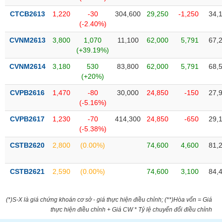
VỤ
CTCB2613
1,220
-30
304,600
29,250
-1,250
34,
TRUYỀN
(-2.40%)
THÔNG
CVNM2613
3,800
1,070
11,100
62,000
5,791
67,
(+39.19%)
CVNM2614
3,180
530
83,800
62,000
5,791
68,
TIỆN
(+20%)
ÍCH
CVPB2616
1,470
-80
30,000
24,850
-150
27,
(-5.16%)
CVPB2617
1,230
-70
414,300
24,850
-650
29,
(-5.38%)
BẤT
ĐỘNG
CSTB2620
2,800
(0.00%)
74,600
4,600
81,
SẢN
CSTB2621
2,590
(0.00%)
74,600
3,100
84,
Mã
chứng
khoán
(*)S-X là giá chứng khoán cơ sở - giá thực hiện điều chỉnh; (**)Hòa vốn = Giá
(-)
thực hiện điều chỉnh + Giá CW * Tỷ lệ chuyển đổi điều chỉnh