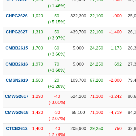
SÓC
(+1.46%)
SỨC
KHỎE
CHPG2626
1,020
50
322,300
22,100
-900
25,
(+5.15%)
CHPG2627
1,310
50
439,700
22,100
-1,400
26,
(+3.97%)
TÀI
CMBB2615
1,700
60
5,000
24,250
1,173
26,
CHÍNH
(+3.66%)
CMBB2616
1,970
70
5,000
24,250
692
27,
(+3.68%)
CMSN2619
1,580
20
109,700
67,200
-2,800
79,
CÔNG
(+1.28%)
NGHỆ
THÔNG
CMWG2617
1,290
-40
524,200
71,100
-3,242
80,
TIN
(-3.01%)
CMWG2618
1,420
-30
65,100
71,100
-4,719
84,
(-2.07%)
CTCB2612
1,400
-40
205,900
29,250
-750
32,
DỊCH
(-2.78%)