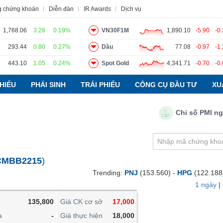
g chứng khoán
Diễn đàn
IR Awards
Dịch vụ
1,768.06
3.28
0.19%
VN30F1M
1,890.10
-5.90
-0
293.44
0.80
0.27%
Dầu
77.08
-0.97
-1
443.10
1.05
0.24%
Spot Gold
4,341.71
-0.70
-0
o
Tin tức
Báo cáo phân tích
Thuật ngữ
Dịch vụ
HIẾU
PHÁI SINH
TRÁI PHIẾU
CÔNG CỤ ĐẦU TƯ
XU
Chỉ số PMI ngành 
VIETSTOCKFINANCE
VĨ MÔ
NGÀNH
CMBB2215
)
DOANH NGHIỆP
Trending:
PNJ
(153.560) -
HPG
(122.188
CỔ PHIẾU
1 ngày
|
PHÁI SINH
135,800
Giá CK cơ sở
17,000
TRÁI PHIẾU
a
-
Giá thực hiện
18,000