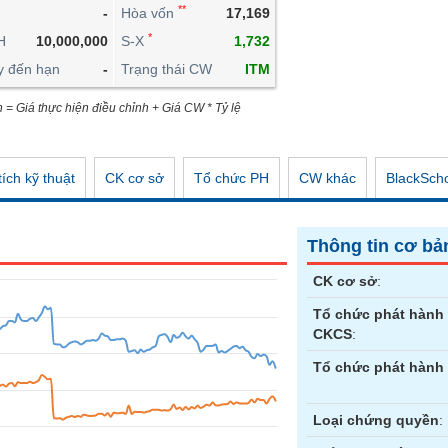
**
-
Hòa vốn
17,169
CÔNG CỤ ĐẦU TƯ
*
H
10,000,000
S-X
1,732
XUẤT DỮ LIỆU
y đến hạn
-
Trạng thái CW
ITM
TIN MỚI
n = Giá thực hiện điều chỉnh + Giá CW * Tỷ lệ
ích kỹ thuật
CK cơ sở
Tổ chức PH
CW khác
BlackSch
Thông tin cơ bả
CK cơ sở
:
Tổ chức phát hành
CKCS
:
Tổ chức phát hành
Loại chứng quyền
: