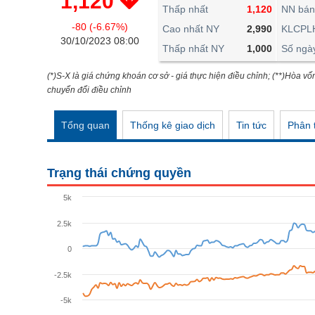
1,120
THẾ GIỚI
Thấp nhất
1,120
NN bán
-80 (-6.67%)
ĐÔNG DƯƠNG
Cao nhất NY
2,990
KLCPL
30/10/2023 08:00
Thấp nhất NY
1,000
Số ngà
TÀI CHÍNH CÁ NHÂN
PHÂN TÍCH
(*)S-X là giá chứng khoán cơ sở - giá thực hiện điều chỉnh; (**)Hòa vố
chuyển đổi điều chỉnh
Ngành
(-)
Tổng quan
Thống kê giao dịch
Tin tức
Phân t
VS-SECTOR
NĂNG LƯỢNG
Trạng thái chứng quyền
NGUYÊN VẬT LIỆU
5k
CÔNG NGHIỆP
2.5k
TIÊU DÙNG KHÔNG THIẾT YẾU
0
TIÊU DÙNG THIẾT YẾU
-2.5k
CHĂM SÓC SỨC KHỎE
-5k