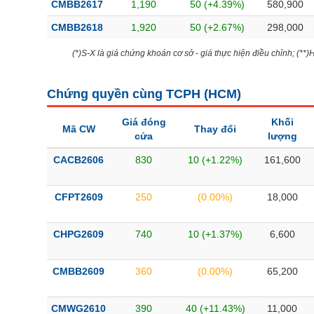
CMBB2617
1,190
50 (+4.39%)
580,900
CMBB2618
1,920
50 (+2.67%)
298,000
(*)S-X là giá chứng khoán cơ sở - giá thực hiện điều chỉnh; (**
Chứng quyền cùng TCPH (
HCM
)
Giá đóng
Khối
Mã CW
Thay đổi
cửa
lượng
CACB2606
830
10 (+1.22%)
161,600
CFPT2609
250
(0.00%)
18,000
CHPG2609
740
10 (+1.37%)
6,600
CMBB2609
360
(0.00%)
65,200
CMWG2610
390
40 (+11.43%)
11,000