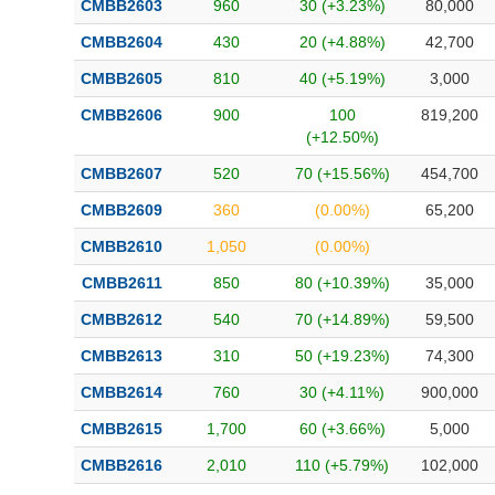
CMBB2603
960
30 (+3.23%)
80,000
Bài viết của tác giả
(-)
CMBB2604
430
20 (+4.88%)
42,700
CMBB2605
810
40 (+5.19%)
3,000
Báo cáo phân tích
(-)
CMBB2606
900
100
819,200
(+12.50%)
Thuật ngữ
(-)
CMBB2607
520
70 (+15.56%)
454,700
CMBB2609
360
(0.00%)
65,200
Dịch vụ
(-)
CMBB2610
1,050
(0.00%)
Đào tạo
CMBB2611
850
80 (+10.39%)
35,000
Sách tài chính
CMBB2612
540
70 (+14.89%)
59,500
Công cụ đầu tư
CMBB2613
310
50 (+19.23%)
74,300
CMBB2614
760
30 (+4.11%)
900,000
Truyền thông tài chính
CMBB2615
1,700
60 (+3.66%)
5,000
Dữ liệu tài chính
CMBB2616
2,010
110 (+5.79%)
102,000