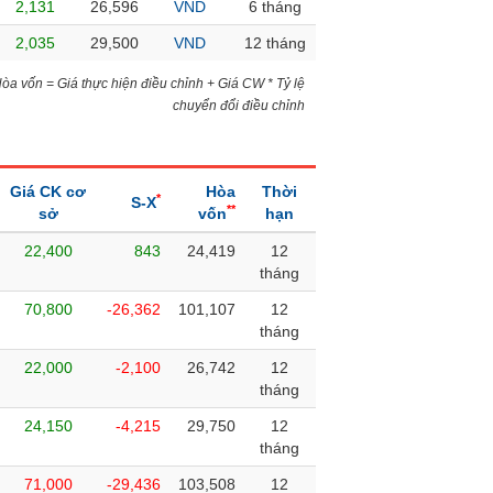
2,131
26,596
VND
6 tháng
2,035
29,500
VND
12 tháng
)Hòa vốn = Giá thực hiện điều chỉnh + Giá CW * Tỷ lệ
chuyển đổi điều chỉnh
Giá CK cơ
Hòa
Thời
*
S-X
**
sở
vốn
hạn
22,400
843
24,419
12
tháng
70,800
-26,362
101,107
12
tháng
22,000
-2,100
26,742
12
tháng
24,150
-4,215
29,750
12
tháng
71,000
-29,436
103,508
12