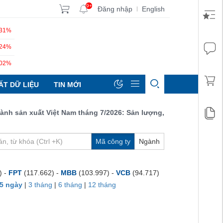
9+
Đăng nhập
English
|
.31%
.24%
.02%
ẤT DỮ LIỆU
TIN MỚI
sản xuất Việt Nam tháng 7/2026: Sản lượng, số lượng đơn đặt hàn
Mã công ty
Ngành
) -
FPT
(117.662) -
MBB
(103.997) -
VCB
(94.717)
5 ngày
|
3 tháng
|
6 tháng
|
12 tháng