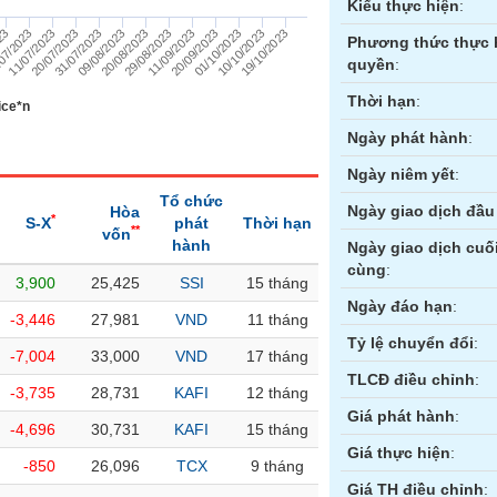
Kiểu thực hiện
:
29/08/2023
11/07/2023
10/10/2023
20/08/2023
07/2023
01/10/2023
09/08/2023
023
20/09/2023
31/07/2023
11/09/2023
20/07/2023
19/10/2023
Phương thức thực 
quyền
:
Thời hạn
:
ice*n
Ngày phát hành
:
Ngày niêm yết
:
Tổ chức
Ngày giao dịch đầu 
Hòa
*
S-X
phát
Thời hạn
**
vốn
hành
Ngày giao dịch cuố
cùng
:
3,900
25,425
SSI
15 tháng
ền
Hợp đồng tương lai
Trái phiếu
Ngày đáo hạn
:
-3,446
27,981
VND
11 tháng
Tỷ lệ chuyển đổi
:
-7,004
33,000
VND
17 tháng
TLCĐ điều chỉnh
:
-3,735
28,731
KAFI
12 tháng
Giá phát hành
:
-4,696
30,731
KAFI
15 tháng
Giá thực hiện
:
-850
26,096
TCX
9 tháng
Giá TH điều chỉnh
: