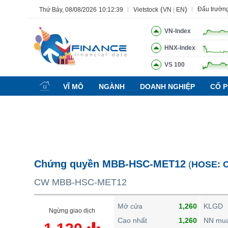
(
)
Đấu trườn
Thứ Bảy, 08/08/2026
10:12:40
Vietstock
VN
|
EN
VN-Index
HNX-Index
VS 100
Tất cả
Tính năng
Ngành
Mã chứng khoán
Lãnh đạ
VĨ MÔ
NGÀNH
DOANH NGHIỆP
CỔ P
Tính năng
(-)
VIETSTOCK
CHỨNG KHOÁN
DOANH NGHIỆP
Chứng quyền MBB-HSC-MET12
(
HOSE:
BẤT ĐỘNG SẢN
CW MBB-HSC-MET12
TÀI CHÍNH
HÀNG HÓA
Mở cửa
1,260
KLGD
Ngừng giao dịch
KINH TẾ
Cao nhất
1,260
NN mu