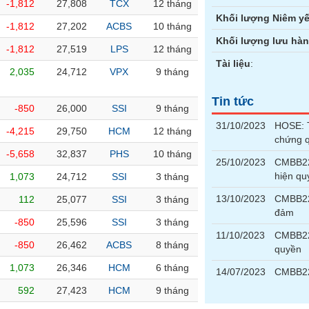
-1,812
27,808
TCX
12 tháng
Khối lượng Niêm yế
-1,812
27,202
ACBS
10 tháng
Khối lượng lưu hà
-1,812
27,519
LPS
12 tháng
Tài liệu
:
2,035
24,712
VPX
9 tháng
Tin tức
-850
26,000
SSI
9 tháng
31/10/2023
HOSE: T
-4,215
29,750
HCM
12 tháng
chứng 
-5,658
32,837
PHS
10 tháng
25/10/2023
CMBB221
hiện qu
1,073
24,712
SSI
3 tháng
13/10/2023
CMBB221
112
25,077
SSI
3 tháng
đảm
-850
25,596
SSI
3 tháng
11/10/2023
CMBB22
-850
26,462
ACBS
8 tháng
quyền
1,073
26,346
HCM
6 tháng
14/07/2023
CMBB22
592
27,423
HCM
9 tháng