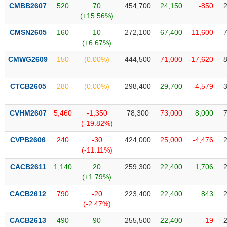
VỤ
CMBB2607
520
70
454,700
24,150
-850
TRUYỀN
(+15.56%)
THÔNG
CMSN2605
160
10
272,100
67,400
-11,600
(+6.67%)
CMWG2609
150
(0.00%)
444,500
71,000
-17,620
TIỆN
CTCB2605
280
(0.00%)
298,400
29,700
-4,579
ÍCH
CVHM2607
5,460
-1,350
78,300
73,000
8,000
(-19.82%)
BẤT
CVPB2606
240
-30
424,000
25,000
-4,476
ĐỘNG
(-11.11%)
SẢN
CACB2611
1,140
20
259,300
22,400
1,706
(+1.79%)
Mã
chứng
CACB2612
790
-20
223,400
22,400
843
khoán
(-2.47%)
(-)
CACB2613
490
90
255,500
22,400
-19