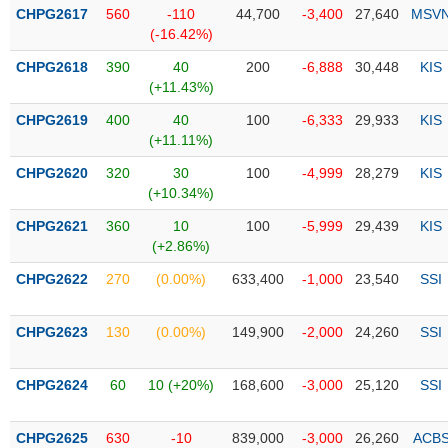
Tổng
VS-
CHPG2617
560
-110
44,700
-3,400
27,640
MSV
quan
SECTOR
(-16.42%)
Giao
CHPG2618
390
40
200
-6,888
30,448
KIS
dịch
(+11.43%)
Tài
CHPG2619
400
40
100
-6,333
29,933
KIS
chính
(+11.11%)
NĂNG
Phân
LƯỢNG
CHPG2620
320
30
100
-4,999
28,279
KIS
tích
(+10.34%)
kỹ
thuật
CHPG2621
360
10
100
-5,999
29,439
KIS
(+2.86%)
Hồ
NGUYÊN
sơ
CHPG2622
270
(0.00%)
633,400
-1,000
23,540
SSI
VẬT
doanh
LIỆU
nghiệp
CHPG2623
130
(0.00%)
149,900
-2,000
24,260
SSI
Tin
tức
CHPG2624
60
10 (+20%)
168,600
-3,000
25,120
SSI
sự
CÔNG
kiện
NGHIỆP
CHPG2625
630
-10
839,000
-3,000
26,260
ACB
Tài