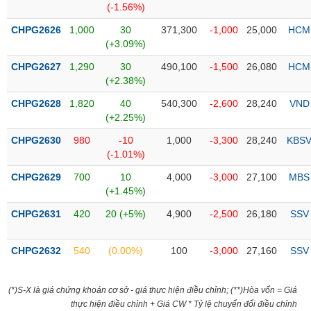
(-1.56%)
liệu
CHPG2626
1,000
30
371,300
-1,000
25,000
HCM
Tâm
(+3.09%)
lý
TIÊU
CHPG2627
1,290
30
490,100
-1,500
26,080
HCM
thị
DÙNG
(+2.38%)
trường
KHÔNG
THIẾT
CHPG2628
1,820
40
540,300
-2,600
28,240
VND
YẾU
(+2.25%)
CHPG2630
980
-10
1,000
-3,300
28,240
KBS
(-1.01%)
CHPG2629
700
10
4,000
-3,000
27,100
MBS
TIÊU
(+1.45%)
DÙNG
CHPG2631
420
20 (+5%)
4,900
-2,500
26,180
SSV
THIẾT
YẾU
CHPG2632
540
(0.00%)
100
-3,000
27,160
SSV
(*)S-X là giá chứng khoán cơ sở - giá thực hiện điều chỉnh; (**)Hòa vốn = Giá
CHĂM
thực hiện điều chỉnh + Giá CW * Tỷ lệ chuyển đổi điều chỉnh