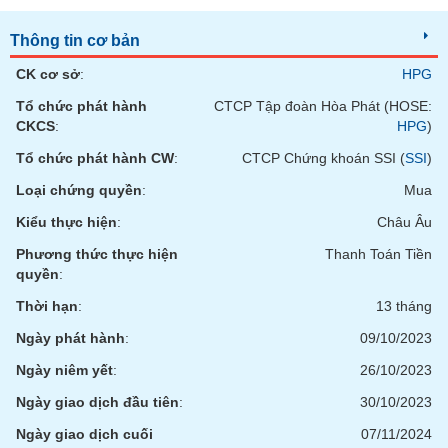
tài
chính
Thông tin cơ bản
CK cơ sở
:
HPG
Tổ chức phát hành
CTCP Tập đoàn Hòa Phát (HOSE:
CKCS
:
HPG
)
Tổ chức phát hành CW
:
CTCP Chứng khoán SSI (
SSI
)
Loại chứng quyền
:
Mua
Kiểu thực hiện
:
Châu Âu
Phương thức thực hiện
Thanh Toán Tiền
quyền
:
Thời hạn
:
13 tháng
Ngày phát hành
:
09/10/2023
Ngày niêm yết
:
26/10/2023
Ngày giao dịch đầu tiên
:
30/10/2023
Ngày giao dịch cuối
07/11/2024