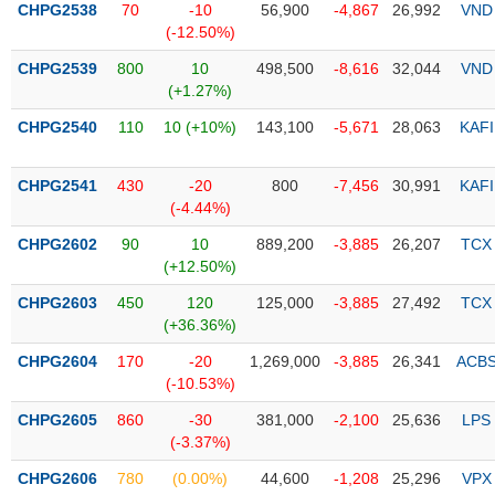
CHPG2538
70
-10
56,900
-4,867
26,992
VND
(-12.50%)
Trạng
thái
CHPG2539
800
10
498,500
-8,616
32,044
VND
NGÀNH
cổ
(+1.27%)
phiếu
CHPG2540
110
10 (+10%)
143,100
-5,671
28,063
KAFI
Quy
DOANH
mô
CHPG2541
430
-20
800
-7,456
30,991
KAFI
NGHIỆP
thị
(-4.44%)
trường
CHPG2602
90
10
889,200
-3,885
26,207
TCX
Niêm
(+12.50%)
CỔ
yết
PHIẾU
CHPG2603
450
120
125,000
-3,885
27,492
TCX
Niêm
(+36.36%)
yết
mới
CHPG2604
170
-20
1,269,000
-3,885
26,341
ACB
PHÁI
(-10.53%)
Niêm
SINH
yết
CHPG2605
860
-30
381,000
-2,100
25,636
LPS
bổ
(-3.37%)
sung
TRÁI
CHPG2606
780
(0.00%)
44,600
-1,208
25,296
VPX