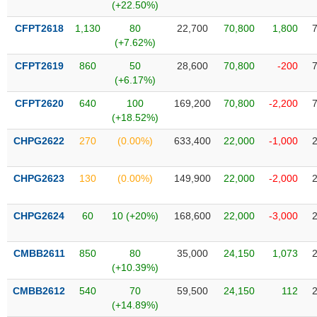
Tất cả
Cổ phiếu
Chỉ số
Chứng chỉ quỹ
Chứng q
(+22.50%)
CFPT2618
1,130
80
22,700
70,800
1,800
Lãnh
(+7.62%)
đạo
(-)
CFPT2619
860
50
28,600
70,800
-200
(+6.17%)
Tất cả
Người nội bộ
Người liên quan
Cổ đông lớn
CFPT2620
640
100
169,200
70,800
-2,200
(+18.52%)
Tin
CHPG2622
270
(0.00%)
633,400
22,000
-1,000
tức
(-)
CHPG2623
130
(0.00%)
149,900
22,000
-2,000
Bài
viết
CHPG2624
60
10 (+20%)
168,600
22,000
-3,000
của
tác
giả
CMBB2611
850
80
35,000
24,150
1,073
(-)
(+10.39%)
CMBB2612
540
70
59,500
24,150
112
Báo
(+14.89%)
cáo