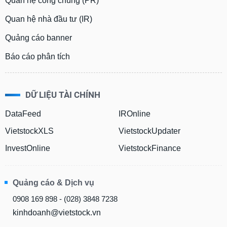
Quan hệ công chúng (PR)
Quan hệ nhà đầu tư (IR)
Quảng cáo banner
Báo cáo phân tích
DỮ LIỆU TÀI CHÍNH
DataFeed
IROnline
VietstockXLS
VietstockUpdater
InvestOnline
VietstockFinance
Quảng cáo & Dịch vụ
0908 169 898 - (028) 3848 7238
kinhdoanh@vietstock.vn