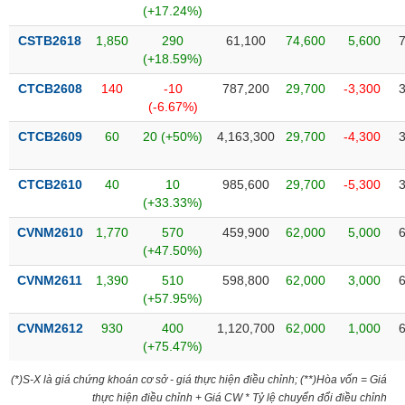
chính
(+17.24%)
CSTB2618
1,850
290
61,100
74,600
5,600
(+18.59%)
CTCB2608
140
-10
787,200
29,700
-3,300
Công
(-6.67%)
cụ
đầu
CTCB2609
60
20 (+50%)
4,163,300
29,700
-4,300
tư
CTCB2610
40
10
985,600
29,700
-5,300
(+33.33%)
Truyền
CVNM2610
1,770
570
459,900
62,000
5,000
thông
(+47.50%)
tài
CVNM2611
1,390
510
598,800
62,000
3,000
chính
(+57.95%)
CVNM2612
930
400
1,120,700
62,000
1,000
(+75.47%)
Dữ
(*)S-X là giá chứng khoán cơ sở - giá thực hiện điều chỉnh; (**)Hòa vốn = Giá
liệu
thực hiện điều chỉnh + Giá CW * Tỷ lệ chuyển đổi điều chỉnh