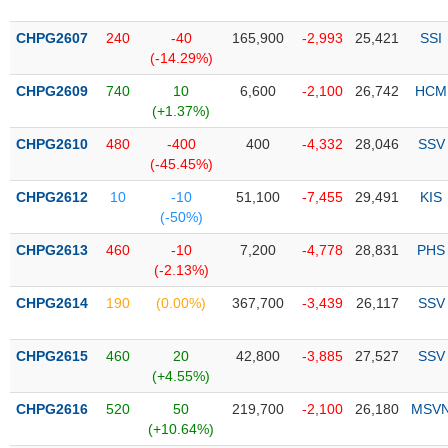
PHIẾU
Hủy
niêm
CHPG2607
240
-40
165,900
-2,993
25,421
SSI
yết
(-14.29%)
Theo
CHPG2609
740
10
6,600
-2,100
26,742
HCM
CÔNG
dõi
(+1.37%)
CỤ
đặc
ĐẦU
biệt
CHPG2610
480
-400
400
-4,332
28,046
SSV
TƯ
(-45.45%)
Không
được
CHPG2612
10
-10
51,100
-7,455
29,491
KIS
ký
(-50%)
XUẤT
quỹ
DỮ
CHPG2613
460
-10
7,200
-4,778
28,831
PHS
LIỆU
Danh
(-2.13%)
mục
CHPG2614
190
(0.00%)
367,700
-3,439
26,117
SSV
ETF
TIN
Cổ
MỚI
CHPG2615
460
20
42,800
-3,885
27,527
SSV
phiếu
(+4.55%)
chi
Ngành
CHPG2616
520
50
219,700
-2,100
26,180
MSV
tiết
(-)
(+10.64%)