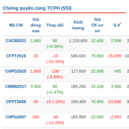
SÓC
SỨC
Chứng quyền cùng TCPH (
SSI
)
KHỎE
Giá
Giá
Khối
*
Mã CW
đóng
Thay đổi
CK cơ
S-X
lượng
cửa
sở
CACB2511
1,660
80
1,210,600
22,400
2,568
TÀI
(+5.06%)
CHÍNH
CFPT2518
20
-10
588,600
70,800
-35,089
10
(-33.33%)
CHPG2525
1,600
-100
117,600
22,000
445
(-5.88%)
CÔNG
NGHỆ
CMBB2517
3,450
50
180,200
24,150
3,900
THÔNG
(+1.47%)
TIN
CFPT2608
40
-10 (-20%)
199,400
70,800
-23,896
CHPG2607
240
-40
165,900
22,000
-2,993
(-14.29%)
DỊCH