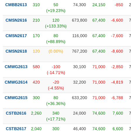
phân
CMBB2613
310
50
74,300
24,150
-850
tích
(+19.23%)
(-)
CMSN2616
210
120
673,800
67,400
-6,600
(+133.33%)
Thuật
ngữ
CMSN2617
170
80
116,000
67,400
-7,600
(-)
(+88.89%)
CMSN2618
120
(0.00%)
767,200
67,400
-8,600
Dịch
vụ
CMWG2613
580
-100
30,100
71,000
-2,850
(-)
(-14.71%)
CMWG2614
420
-20
32,200
71,000
-4,819
Đào
(-4.55%)
tạo
CMWG2615
300
80
633,200
71,000
-6,788
(+36.36%)
CSTB2616
2,260
340
24,000
74,600
7,600
(+17.71%)
Sách
tài
CSTB2617
2,040
300
46,400
74,600
6,600