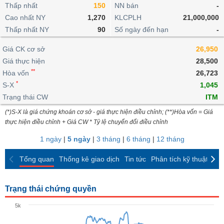
khoản
lai
Thấp nhất
150
NN bán
-
dịch
lỗ
Phân
Vĩ
Thống
Định
Cao nhất NY
1,270
KLCPLH
21,000,000
tích
mô
BẤT
Chứng
IR
Giao
kê
Chứng
giá
Thấp nhất NY
kỹ
90
Số ngày đến hạn
-
ĐỘNG
quyền
Awards
dịch
giao
quyền
thuật
SẢN
Nước
nội
dịch
Trái
Giá CK cơ sở
26,950
ngoài
Tổng
bộ
Bảng
phiếu
Giá thực hiện
28,500
Tin
quan
giá
Đào
doanh
Tự
**
Niên
tức
Hòa vốn
26,723
TÀI
trực
tạo
nghiệp
doanh
Thống
giám
*
S-X
1,045
CHÍNH
tuyến
kê
Top
Trạng thái CW
ITM
Tài
giao
Bộ
cổ
liệu
(*)S-X là giá chứng khoán cơ sở - giá thực hiện điều chỉnh; (**)Hòa vốn = Giá
dịch
Dịch
lọc
phiếu
cổ
HÀNG
thực hiện điều chỉnh + Giá CW * Tỷ lệ chuyển đổi điều chỉnh
vụ
cổ
Định
đông
HÓA
Bản
phiếu
1 ngày
|
5 ngày
|
3 tháng
|
6 tháng
|
12 tháng
giá
đồ
So
ngành
Tổng quan
Thống kê giao dịch
Tin tức
Phân tích kỹ thuật
CK
sánh
KINH
cổ
Thống
TẾ
phiếu
kê
Trạng thái chứng quyền
giao
Báo
dịch
5k
cáo
THẾ
phân
GIỚI