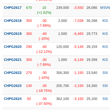
Tổng
VS-
quan
SECTOR
CHPG2617
670
10
239,000
-3,550
28,080
MSVN
(+1.52%)
Giao
dịch
CHPG2618
350
-30
2,000
-7,038
30,288
KIS
(-7.89%)
Tài
chính
CHPG2619
360
-40
1,500
-6,483
29,773
KIS
NĂNG
(-10%)
Phân
LƯỢNG
tích
CHPG2620
290
-40
120,000
-5,149
28,159
KIS
kỹ
(-12.12%)
thuật
CHPG2621
350
-30
1,000
-6,149
29,399
KIS
Hồ
(-7.89%)
NGUYÊN
sơ
VẬT
CHPG2622
270
-30
356,300
-1,150
23,540
SSI
doanh
LIỆU
(-10%)
nghiệp
CHPG2623
130
-30
205,700
-2,150
24,260
SSI
Tin
(-18.75%)
tức
sự
CHPG2624
50
-30
362,100
-3,150
25,100
SSI
CÔNG
kiện
(-37.50%)
NGHIỆP
Tài