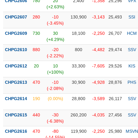
PHIẾU
CHPG2606
780
20
2,400
-1,358
25,296
VPX
Hủy
(+2.63%)
niêm
yết
CHPG2607
280
-10
130,900
-3,143
25,493
SSI
(-3.45%)
Theo
CÔNG
dõi
CHPG2609
730
30
18,100
-2,250
26,707
HCM
CỤ
đặc
(+4.29%)
ĐẦU
biệt
TƯ
CHPG2610
880
-20
800
-4,482
29,474
SSV
Không
(-2.22%)
được
CHPG2612
20
10
33,300
-7,605
29,526
KIS
ký
XUẤT
(+100%)
quỹ
DỮ
LIỆU
CHPG2613
470
-10
30,900
-4,928
28,876
PHS
Danh
(-2.08%)
mục
ETF
CHPG2614
190
(0.00%)
28,800
-3,589
26,117
SSV
TIN
Cổ
MỚI
phiếu
CHPG2615
440
-30
260,200
-4,035
27,456
SSV
chi
(-6.38%)
Ngành
tiết
(-)
CHPG2616
470
-80
119,900
-2,250
25,980
MSVN
(-14.55%)