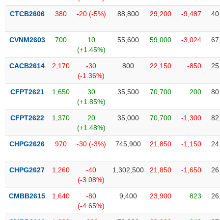
VỤ
CTCB2606
380
-20 (-5%)
88,800
29,200
-9,487
40
TRUYỀN
THÔNG
CVNM2603
700
10
55,600
59,000
-3,024
67
(+1.45%)
CACB2614
2,170
-30
800
22,150
-850
25
TIỆN
(-1.36%)
ÍCH
CFPT2621
1,650
30
35,500
70,700
200
80
(+1.85%)
CFPT2622
1,370
20
35,000
70,700
-1,300
82
(+1.48%)
BẤT
ĐỘNG
CHPG2626
970
-30 (-3%)
745,900
21,850
-1,150
24
SẢN
CHPG2627
1,260
-40
1,302,500
21,850
-1,650
26
Mã
(-3.08%)
chứng
khoán
CMBB2615
1,640
-80
9,400
23,900
823
26
(-)
(-4.65%)