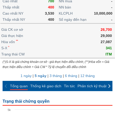
khoản
Cao nhất
700
NN mua
-
lai
dịch
lỗ
Phân
Vĩ
Thấp nhất
Thống
400
NN bán
-
Định
tích
mô
BẤT
Chứng
IR
Giao
kê
Chứng
Cao nhất NY
3,530
KLCPLH
10,000,000
giá
kỹ
ĐỘNG
quyền
Awards
dịch
giao
quyền
Thấp nhất NY
400
Số ngày đến hạn
-
thuật
SẢN
Nước
nội
dịch
Trái
ngoài
Tổng
bộ
Bảng
Giá CK cơ sở
phiếu
26,700
Tin
quan
giá
Đào
doanh
Giá thực hiện
29,000
Tự
Niên
tức
TÀI
trực
tạo
nghiệp
**
doanh
Hòa vốn
Thống
27,087
giám
CHÍNH
tuyến
kê
*
S-X
341
Top
Tài
giao
Bộ
Trạng thái CW
ITM
cổ
liệu
dịch
Dịch
lọc
phiếu
cổ
(*)S-X là giá chứng khoán cơ sở - giá thực hiện điều chỉnh; (**)Hòa vốn = Giá
HÀNG
vụ
cổ
Định
đông
thực hiện điều chỉnh + Giá CW * Tỷ lệ chuyển đổi điều chỉnh
HÓA
Bản
phiếu
giá
đồ
1 ngày
|
5 ngày
|
3 tháng
|
6 tháng
|
12 tháng
So
ngành
sánh
KINH
Tổng quan
Thống kê giao dịch
Tin tức
Phân tích kỹ thuật
CK
cổ
Thống
TẾ
phiếu
kê
giao
Trạng thái chứng quyền
Báo
dịch
cáo
THẾ
5k
phân
GIỚI