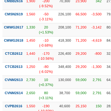
CMBB2616
1,900
-200
70,300
23,900
342
27
Tất cả
Cổ phiếu
Chỉ số
Chứng chỉ quỹ
Chứng q
(-9.52%)
CMSN2619
1,560
-50
226,100
66,500
-3,500
79
Lãnh
đạo
(-3.11%)
(-)
CMWG2617
1,330
20
208,100
71,200
-3,142
80
(+1.53%)
Tất cả
Người nội bộ
Người liên quan
Cổ đông lớn
CMWG2618
1,450
-10
418,300
71,200
-4,619
84
(-0.68%)
Tin
tức
(-)
CTCB2612
1,440
-170
226,400
29,200
-800
32
(-10.56%)
CTCB2613
1,250
-80
348,400
29,200
-1,300
34
Bài
(-6.02%)
viết
của
CVNM2613
2,730
10
130,000
59,000
2,791
64
tác
(+0.37%)
giả
(-)
CVNM2614
2,650
80
38,700
59,000
2,791
66
(+3.11%)
Báo
CVPB2616
1,550
-190
40,600
25,150
150
28
cáo