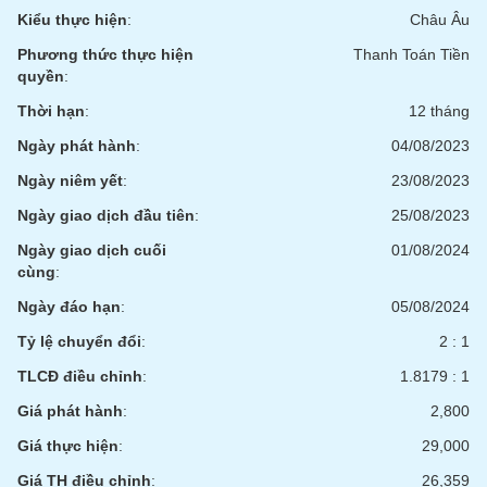
chính
Kiểu thực hiện
:
Châu Âu
Phương thức thực hiện
Thanh Toán Tiền
quyền
:
Công
Thời hạn
:
12 tháng
cụ
Ngày phát hành
:
04/08/2023
đầu
tư
Ngày niêm yết
:
23/08/2023
Ngày giao dịch đầu tiên
:
25/08/2023
Ngày giao dịch cuối
01/08/2024
cùng
:
Truyền
thông
Ngày đáo hạn
:
05/08/2024
tài
Tỷ lệ chuyển đổi
:
2 : 1
chính
TLCĐ điều chỉnh
:
1.8179 : 1
Giá phát hành
:
2,800
Giá thực hiện
:
29,000
Dữ
liệu
Giá TH điều chỉnh
:
26,359