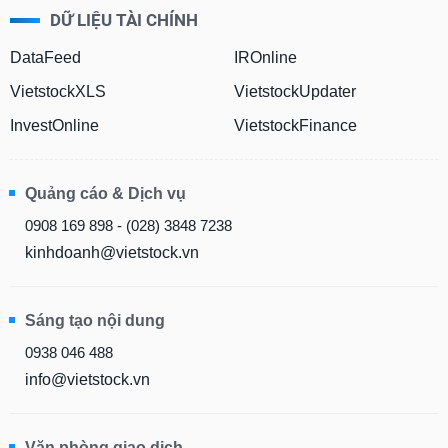
DỮ LIỆU TÀI CHÍNH
DataFeed
IROnline
VietstockXLS
VietstockUpdater
InvestOnline
VietstockFinance
Quảng cáo & Dịch vụ
0908 169 898 - (028) 3848 7238
kinhdoanh@vietstock.vn
Sáng tạo nội dung
0938 046 488
info@vietstock.vn
Văn phòng giao dịch