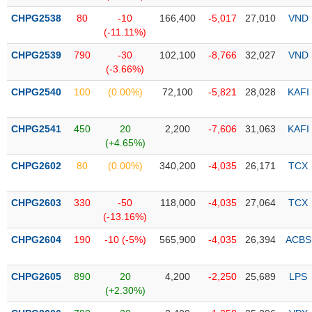
CHPG2538
80
-10
166,400
-5,017
27,010
VND
Trạng
(-11.11%)
thái
NGÀNH
cổ
CHPG2539
790
-30
102,100
-8,766
32,027
VND
phiếu
(-3.66%)
CHPG2540
100
(0.00%)
72,100
-5,821
28,028
KAFI
Quy
DOANH
mô
NGHIỆP
thị
CHPG2541
450
20
2,200
-7,606
31,063
KAFI
trường
(+4.65%)
Niêm
CHPG2602
80
(0.00%)
340,200
-4,035
26,171
TCX
CỔ
yết
PHIẾU
Niêm
CHPG2603
330
-50
118,000
-4,035
27,064
TCX
yết
(-13.16%)
mới
PHÁI
CHPG2604
190
-10 (-5%)
565,900
-4,035
26,394
ACBS
Niêm
SINH
yết
CHPG2605
890
20
4,200
-2,250
25,689
LPS
bổ
(+2.30%)
sung
TRÁI