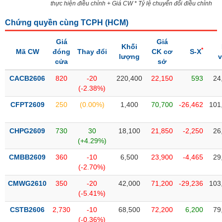
SÓC
thực hiện điều chỉnh + Giá CW * Tỷ lệ chuyển đổi điều chỉnh
SỨC
Chứng quyền cùng TCPH (
HCM
)
KHỎE
Giá
Giá
Khối
*
Mã CW
đóng
Thay đổi
CK cơ
S-X
lượng
cửa
sở
TÀI
CACB2606
820
-20
220,400
22,150
593
24
CHÍNH
(-2.38%)
CFPT2609
250
(0.00%)
1,400
70,700
-26,462
101
CHPG2609
730
30
18,100
21,850
-2,250
26
CÔNG
(+4.29%)
NGHỆ
THÔNG
CMBB2609
360
-10
6,500
23,900
-4,465
29
TIN
(-2.70%)
CMWG2610
350
-20
42,000
71,200
-29,236
103
(-5.41%)
CSTB2606
2,730
-10
68,500
72,200
6,200
79
DỊCH
(-0.36%)