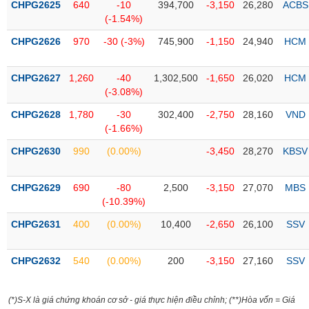
CHPG2625
640
-10
394,700
-3,150
26,280
ACBS
liệu
(-1.54%)
Tâm
CHPG2626
970
-30 (-3%)
745,900
-1,150
24,940
HCM
lý
TIÊU
thị
DÙNG
CHPG2627
1,260
-40
1,302,500
-1,650
26,020
HCM
trường
KHÔNG
(-3.08%)
THIẾT
CHPG2628
1,780
-30
302,400
-2,750
28,160
VND
YẾU
(-1.66%)
CHPG2630
990
(0.00%)
-3,450
28,270
KBSV
TIÊU
CHPG2629
690
-80
2,500
-3,150
27,070
MBS
DÙNG
(-10.39%)
THIẾT
CHPG2631
400
(0.00%)
10,400
-2,650
26,100
SSV
YẾU
CHPG2632
540
(0.00%)
200
-3,150
27,160
SSV
CHĂM
(*)S-X là giá chứng khoán cơ sở - giá thực hiện điều chỉnh; (**)Hòa vốn = Giá