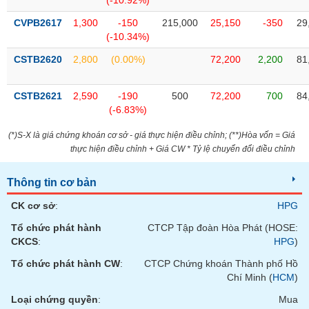
(-10.92%)
phân
tích
CVPB2617
1,300
-150
215,000
25,150
-350
29
(-)
(-10.34%)
CSTB2620
2,800
(0.00%)
72,200
2,200
81
Thuật
ngữ
(-)
CSTB2621
2,590
-190
500
72,200
700
84
(-6.83%)
Dịch
(*)S-X là giá chứng khoán cơ sở - giá thực hiện điều chỉnh; (**)Hòa vốn = Giá
vụ
thực hiện điều chỉnh + Giá CW * Tỷ lệ chuyển đổi điều chỉnh
(-)
Thông tin cơ bản
Đào
CK cơ sở
:
HPG
tạo
Tổ chức phát hành
CTCP Tập đoàn Hòa Phát (HOSE:
CKCS
:
HPG
)
Tổ chức phát hành CW
:
CTCP Chứng khoán Thành phố Hồ
Chí Minh (
HCM
)
Sách
tài
Loại chứng quyền
:
Mua