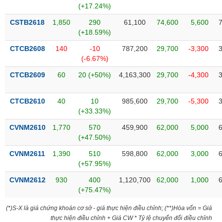
chính
(+17.24%)
CSTB2618
1,850
290
61,100
74,600
5,600
(+18.59%)
CTCB2608
140
-10
787,200
29,700
-3,300
Công
(-6.67%)
cụ
đầu
CTCB2609
60
20 (+50%)
4,163,300
29,700
-4,300
tư
CTCB2610
40
10
985,600
29,700
-5,300
(+33.33%)
Truyền
CVNM2610
1,770
570
459,900
62,000
5,000
thông
(+47.50%)
tài
CVNM2611
1,390
510
598,800
62,000
3,000
chính
(+57.95%)
CVNM2612
930
400
1,120,700
62,000
1,000
(+75.47%)
Dữ
(*)S-X là giá chứng khoán cơ sở - giá thực hiện điều chỉnh; (**)Hòa vốn = Giá
liệu
thực hiện điều chỉnh + Giá CW * Tỷ lệ chuyển đổi điều chỉnh