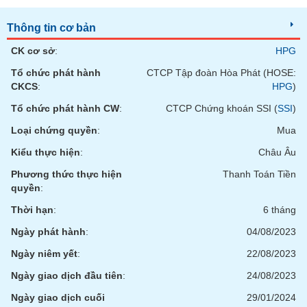
tài
chính
Thông tin cơ bản
CK cơ sở
:
HPG
Tổ chức phát hành
CTCP Tập đoàn Hòa Phát (HOSE:
CKCS
:
HPG
)
Tổ chức phát hành CW
:
CTCP Chứng khoán SSI (
SSI
)
Loại chứng quyền
:
Mua
Kiểu thực hiện
:
Châu Âu
Phương thức thực hiện
Thanh Toán Tiền
quyền
:
Thời hạn
:
6 tháng
Ngày phát hành
:
04/08/2023
Ngày niêm yết
:
22/08/2023
Ngày giao dịch đầu tiên
:
24/08/2023
Ngày giao dịch cuối
29/01/2024