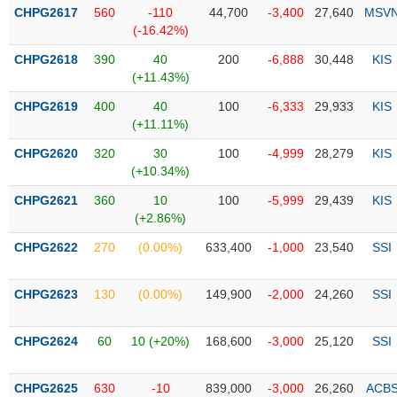
Tổng
VS-
CHPG2617
560
-110
44,700
-3,400
27,640
MSV
quan
SECTOR
(-16.42%)
Giao
CHPG2618
390
40
200
-6,888
30,448
KIS
dịch
(+11.43%)
Tài
CHPG2619
400
40
100
-6,333
29,933
KIS
chính
(+11.11%)
NĂNG
Phân
LƯỢNG
CHPG2620
320
30
100
-4,999
28,279
KIS
tích
(+10.34%)
kỹ
thuật
CHPG2621
360
10
100
-5,999
29,439
KIS
(+2.86%)
Hồ
NGUYÊN
sơ
CHPG2622
270
(0.00%)
633,400
-1,000
23,540
SSI
VẬT
doanh
LIỆU
nghiệp
CHPG2623
130
(0.00%)
149,900
-2,000
24,260
SSI
Tin
tức
CHPG2624
60
10 (+20%)
168,600
-3,000
25,120
SSI
sự
CÔNG
kiện
NGHIỆP
CHPG2625
630
-10
839,000
-3,000
26,260
ACB
Tài