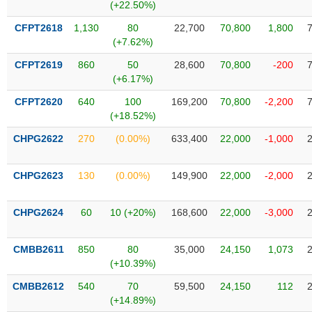
Tất cả
Cổ phiếu
Chỉ số
Chứng chỉ quỹ
Chứng q
(+22.50%)
CFPT2618
1,130
80
22,700
70,800
1,800
Lãnh
(+7.62%)
đạo
(-)
CFPT2619
860
50
28,600
70,800
-200
(+6.17%)
Tất cả
Người nội bộ
Người liên quan
Cổ đông lớn
CFPT2620
640
100
169,200
70,800
-2,200
(+18.52%)
Tin
CHPG2622
270
(0.00%)
633,400
22,000
-1,000
tức
(-)
CHPG2623
130
(0.00%)
149,900
22,000
-2,000
Bài
viết
CHPG2624
60
10 (+20%)
168,600
22,000
-3,000
của
tác
giả
CMBB2611
850
80
35,000
24,150
1,073
(-)
(+10.39%)
CMBB2612
540
70
59,500
24,150
112
Báo
(+14.89%)
cáo