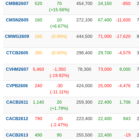
VỤ
CMBB2607
520
70
454,700
24,150
-850
TRUYỀN
(+15.56%)
THÔNG
CMSN2605
160
10
272,100
67,400
-11,600
(+6.67%)
CMWG2609
150
(0.00%)
444,500
71,000
-17,620
TIỆN
CTCB2605
280
(0.00%)
298,400
29,700
-4,579
ÍCH
CVHM2607
5,460
-1,350
78,300
73,000
8,000
(-19.82%)
BẤT
CVPB2606
240
-30
424,000
25,000
-4,476
ĐỘNG
(-11.11%)
SẢN
CACB2611
1,140
20
259,300
22,400
1,706
(+1.79%)
Mã
chứng
CACB2612
790
-20
223,400
22,400
843
khoán
(-2.47%)
(-)
CACB2613
490
90
255,500
22,400
-19