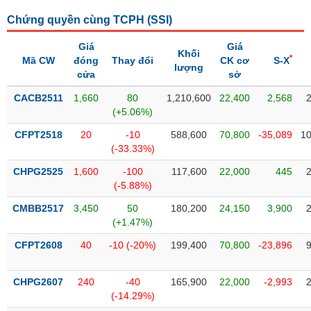
SÓC
SỨC
Chứng quyền cùng TCPH (
SSI
)
KHỎE
Giá
Giá
Khối
*
Mã CW
đóng
Thay đổi
CK cơ
S-X
lượng
cửa
sở
CACB2511
1,660
80
1,210,600
22,400
2,568
TÀI
(+5.06%)
CHÍNH
CFPT2518
20
-10
588,600
70,800
-35,089
10
(-33.33%)
CHPG2525
1,600
-100
117,600
22,000
445
(-5.88%)
CÔNG
NGHỆ
CMBB2517
3,450
50
180,200
24,150
3,900
THÔNG
(+1.47%)
TIN
CFPT2608
40
-10 (-20%)
199,400
70,800
-23,896
CHPG2607
240
-40
165,900
22,000
-2,993
(-14.29%)
DỊCH