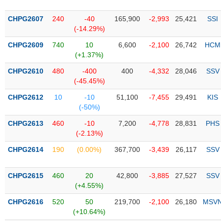
PHIẾU
Hủy
niêm
CHPG2607
240
-40
165,900
-2,993
25,421
SSI
yết
(-14.29%)
Theo
CHPG2609
740
10
6,600
-2,100
26,742
HCM
CÔNG
dõi
(+1.37%)
CỤ
đặc
ĐẦU
biệt
CHPG2610
480
-400
400
-4,332
28,046
SSV
TƯ
(-45.45%)
Không
được
CHPG2612
10
-10
51,100
-7,455
29,491
KIS
ký
(-50%)
XUẤT
quỹ
DỮ
CHPG2613
460
-10
7,200
-4,778
28,831
PHS
LIỆU
Danh
(-2.13%)
mục
CHPG2614
190
(0.00%)
367,700
-3,439
26,117
SSV
ETF
TIN
Cổ
MỚI
CHPG2615
460
20
42,800
-3,885
27,527
SSV
phiếu
(+4.55%)
chi
Ngành
CHPG2616
520
50
219,700
-2,100
26,180
MSV
tiết
(-)
(+10.64%)