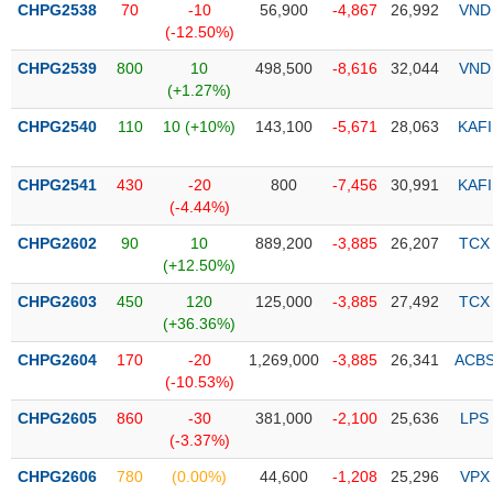
CHPG2538
70
-10
56,900
-4,867
26,992
VND
(-12.50%)
Trạng
thái
CHPG2539
800
10
498,500
-8,616
32,044
VND
NGÀNH
cổ
(+1.27%)
phiếu
CHPG2540
110
10 (+10%)
143,100
-5,671
28,063
KAFI
Quy
DOANH
mô
CHPG2541
430
-20
800
-7,456
30,991
KAFI
NGHIỆP
thị
(-4.44%)
trường
CHPG2602
90
10
889,200
-3,885
26,207
TCX
Niêm
(+12.50%)
CỔ
yết
PHIẾU
CHPG2603
450
120
125,000
-3,885
27,492
TCX
Niêm
(+36.36%)
yết
mới
CHPG2604
170
-20
1,269,000
-3,885
26,341
ACB
PHÁI
(-10.53%)
Niêm
SINH
yết
CHPG2605
860
-30
381,000
-2,100
25,636
LPS
bổ
(-3.37%)
sung
TRÁI
CHPG2606
780
(0.00%)
44,600
-1,208
25,296
VPX