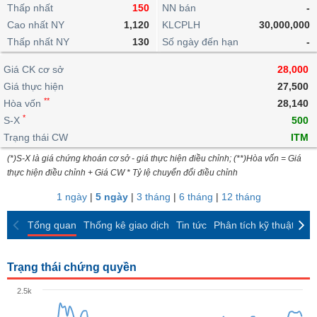
khoản
lai
Thấp nhất
150
NN bán
-
dịch
lỗ
Phân
Vĩ
Thống
Định
Cao nhất NY
1,120
KLCPLH
30,000,000
tích
mô
BẤT
Chứng
IR
Giao
kê
Chứng
giá
Thấp nhất NY
kỹ
130
Số ngày đến hạn
-
ĐỘNG
quyền
Awards
dịch
giao
quyền
thuật
SẢN
Nước
nội
dịch
Trái
Giá CK cơ sở
28,000
ngoài
Tổng
bộ
Bảng
phiếu
Giá thực hiện
27,500
Tin
quan
giá
Đào
doanh
Tự
**
Niên
tức
Hòa vốn
28,140
TÀI
trực
tạo
nghiệp
doanh
Thống
giám
*
S-X
500
CHÍNH
tuyến
kê
Top
Trạng thái CW
ITM
Tài
giao
Bộ
cổ
liệu
(*)S-X là giá chứng khoán cơ sở - giá thực hiện điều chỉnh; (**)Hòa vốn = Giá
dịch
Dịch
lọc
phiếu
cổ
HÀNG
thực hiện điều chỉnh + Giá CW * Tỷ lệ chuyển đổi điều chỉnh
vụ
cổ
Định
đông
HÓA
Bản
phiếu
1 ngày
|
5 ngày
|
3 tháng
|
6 tháng
|
12 tháng
giá
đồ
So
ngành
Tổng quan
Thống kê giao dịch
Tin tức
Phân tích kỹ thuật
CK
sánh
KINH
cổ
Thống
TẾ
phiếu
kê
Trạng thái chứng quyền
giao
Báo
dịch
2.5k
cáo
THẾ
phân
GIỚI