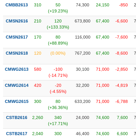
phân
CMBB2613
310
50
74,300
24,150
-850
tích
(+19.23%)
(-)
CMSN2616
210
120
673,800
67,400
-6,600
(+133.33%)
Thuật
ngữ
CMSN2617
170
80
116,000
67,400
-7,600
(-)
(+88.89%)
CMSN2618
120
(0.00%)
767,200
67,400
-8,600
Dịch
vụ
CMWG2613
580
-100
30,100
71,000
-2,850
(-)
(-14.71%)
CMWG2614
420
-20
32,200
71,000
-4,819
Đào
(-4.55%)
tạo
CMWG2615
300
80
633,200
71,000
-6,788
(+36.36%)
CSTB2616
2,260
340
24,000
74,600
7,600
(+17.71%)
Sách
tài
CSTB2617
2,040
300
46,400
74,600
6,600