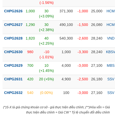
(-1.56%)
liệu
CHPG2626
1,000
30
371,300
-1,000
25,000
HCM
Tâm
(+3.09%)
lý
TIÊU
CHPG2627
1,290
30
490,100
-1,500
26,080
HCM
thị
DÙNG
(+2.38%)
trường
KHÔNG
THIẾT
CHPG2628
1,820
40
540,300
-2,600
28,240
VND
YẾU
(+2.25%)
CHPG2630
980
-10
1,000
-3,300
28,240
KBS
(-1.01%)
CHPG2629
700
10
4,000
-3,000
27,100
MBS
TIÊU
(+1.45%)
DÙNG
CHPG2631
420
20 (+5%)
4,900
-2,500
26,180
SSV
THIẾT
YẾU
CHPG2632
540
(0.00%)
100
-3,000
27,160
SSV
(*)S-X là giá chứng khoán cơ sở - giá thực hiện điều chỉnh; (**)Hòa vốn = Giá
CHĂM
thực hiện điều chỉnh + Giá CW * Tỷ lệ chuyển đổi điều chỉnh