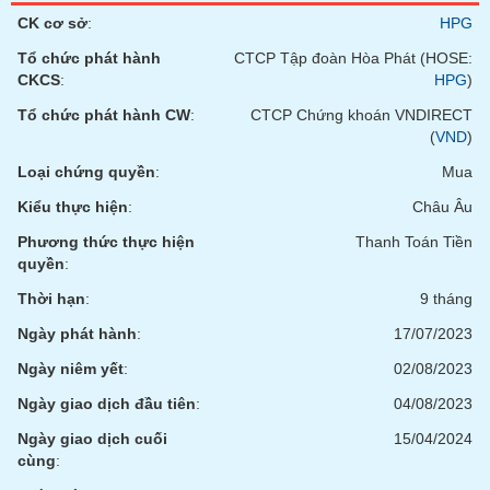
tài
CK cơ sở
:
HPG
chính
Tổ chức phát hành
CTCP Tập đoàn Hòa Phát (HOSE:
CKCS
:
HPG
)
Tổ chức phát hành CW
:
CTCP Chứng khoán VNDIRECT
(
VND
)
Loại chứng quyền
:
Mua
Kiểu thực hiện
:
Châu Âu
Phương thức thực hiện
Thanh Toán Tiền
quyền
:
Thời hạn
:
9 tháng
Ngày phát hành
:
17/07/2023
Ngày niêm yết
:
02/08/2023
Ngày giao dịch đầu tiên
:
04/08/2023
Ngày giao dịch cuối
15/04/2024
cùng
: