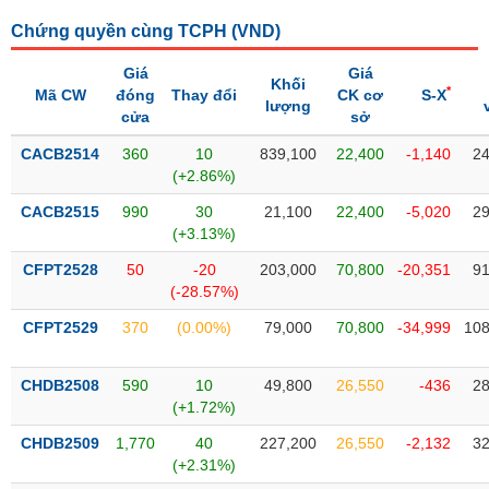
SÓC
SỨC
Chứng quyền cùng TCPH (
VND
)
KHỎE
Giá
Giá
Khối
*
Mã CW
đóng
Thay đổi
CK cơ
S-X
lượng
cửa
sở
CACB2514
360
10
839,100
22,400
-1,140
24
TÀI
(+2.86%)
CHÍNH
CACB2515
990
30
21,100
22,400
-5,020
29
(+3.13%)
CFPT2528
50
-20
203,000
70,800
-20,351
91
(-28.57%)
CÔNG
NGHỆ
CFPT2529
370
(0.00%)
79,000
70,800
-34,999
108
THÔNG
TIN
CHDB2508
590
10
49,800
26,550
-436
28
(+1.72%)
CHDB2509
1,770
40
227,200
26,550
-2,132
32
(+2.31%)
DỊCH