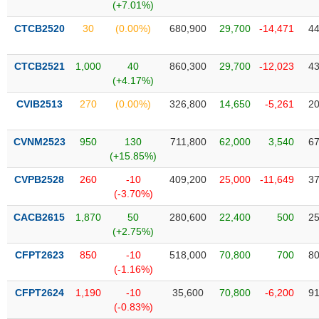
Tất cả
Cổ phiếu
Chỉ số
Chứng chỉ quỹ
Chứng q
(+7.01%)
CTCB2520
30
(0.00%)
680,900
29,700
-14,471
44
Lãnh
đạo
(-)
CTCB2521
1,000
40
860,300
29,700
-12,023
43
(+4.17%)
Tất cả
Người nội bộ
Người liên quan
Cổ đông lớn
CVIB2513
270
(0.00%)
326,800
14,650
-5,261
20
Tin
CVNM2523
950
130
711,800
62,000
3,540
67
tức
(-)
(+15.85%)
CVPB2528
260
-10
409,200
25,000
-11,649
37
(-3.70%)
Bài
viết
CACB2615
1,870
50
280,600
22,400
500
25
của
(+2.75%)
tác
giả
CFPT2623
850
-10
518,000
70,800
700
80
(-)
(-1.16%)
CFPT2624
1,190
-10
35,600
70,800
-6,200
91
Báo
(-0.83%)
cáo