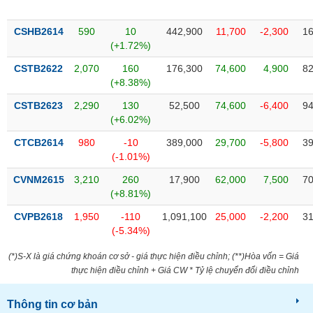
chính
CSHB2614
590
10
442,900
11,700
-2,300
16
(+1.72%)
CSTB2622
2,070
160
176,300
74,600
4,900
82
Công
(+8.38%)
cụ
đầu
CSTB2623
2,290
130
52,500
74,600
-6,400
94
tư
(+6.02%)
CTCB2614
980
-10
389,000
29,700
-5,800
39
(-1.01%)
Truyền
CVNM2615
3,210
260
17,900
62,000
7,500
70
thông
(+8.81%)
tài
CVPB2618
1,950
-110
1,091,100
25,000
-2,200
31
chính
(-5.34%)
(*)S-X là giá chứng khoán cơ sở - giá thực hiện điều chỉnh; (**)Hòa vốn = Giá
thực hiện điều chỉnh + Giá CW * Tỷ lệ chuyển đổi điều chỉnh
Dữ
liệu
Thông tin cơ bản