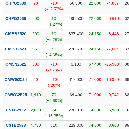
VỤ
CHPG2538
70
-10
56,900
22,000
-4,867
26
TRUYỀN
(-12.50%)
THÔNG
CHPG2539
800
10
498,500
22,000
-8,616
32
(+1.27%)
CMBB2520
200
10
337,400
24,150
-3,446
27
(+5.26%)
TIỆN
CMBB2521
960
40
276,500
24,150
-7,004
33
ÍCH
(+4.35%)
CMSN2522
300
-10
6,100
67,400
-26,500
98
(-3.23%)
BẤT
CMWG2524
40
-10
317,000
71,000
-16,930
88
ĐỘNG
(-20%)
SẢN
CMWG2525
1,910
70
69,400
71,000
-9,742
88
(+3.80%)
Mã
chứng
CSTB2532
2,630
350
230,000
74,600
5,900
76
khoán
(+15.35%)
(-)
CSTB2533
4,730
310
229,300
74,600
3,600
85