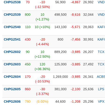
CHPG2538
70
-10
56,900
-4,867
26,992
VND
(-12.50%)
Trạng
thái
CHPG2539
800
10
498,500
-8,616
32,044
VND
NGÀNH
cổ
(+1.27%)
phiếu
CHPG2540
110
10 (+10%)
143,100
-5,671
28,063
KAFI
Quy
DOANH
mô
CHPG2541
430
-20
800
-7,456
30,991
KAFI
NGHIỆP
thị
(-4.44%)
trường
CHPG2602
90
10
889,200
-3,885
26,207
TCX
Niêm
(+12.50%)
CỔ
yết
PHIẾU
CHPG2603
450
120
125,000
-3,885
27,492
TCX
Niêm
(+36.36%)
yết
mới
CHPG2604
170
-20
1,269,000
-3,885
26,341
ACB
PHÁI
(-10.53%)
Niêm
SINH
yết
CHPG2605
860
-30
381,000
-2,100
25,636
LPS
bổ
(-3.37%)
sung
TRÁI
CHPG2606
780
(0.00%)
44,600
-1,208
25,296
VPX