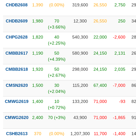
phân
CHDB2608
1,390
(0.00%)
319,600
26,550
2,750
29
tích
(-)
CHDB2609
1,980
70
12,300
26,550
250
34
(+3.66%)
Thuật
ngữ
CHPG2628
1,820
40
540,300
22,000
-2,600
28
(-)
(+2.25%)
CMBB2617
1,190
50
580,900
24,150
2,131
26
(+4.39%)
Dịch
vụ
CMBB2618
1,920
50
298,000
24,150
2,035
29
(-)
(+2.67%)
CMSN2620
1,500
30
115,200
67,400
-7,000
86
Đào
(+2.04%)
tạo
CMWG2619
1,400
10
133,200
71,000
-93
82
(+0.72%)
CMWG2620
2,400
70 (+3%)
43,900
71,000
-1,865
91
Sách
tài
CSHB2613
370
(0.00%)
1,207,300
11,700
-1,400
14