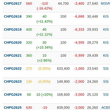
Tổng
VS-
CHPG2617
560
-110
44,700
-3,400
27,640
MSV
quan
SECTOR
(-16.42%)
Giao
CHPG2618
390
40
200
-6,888
30,448
KIS
dịch
(+11.43%)
Tài
CHPG2619
400
40
100
-6,333
29,933
KIS
chính
(+11.11%)
NĂNG
Phân
LƯỢNG
CHPG2620
320
30
100
-4,999
28,279
KIS
tích
(+10.34%)
kỹ
thuật
CHPG2621
360
10
100
-5,999
29,439
KIS
(+2.86%)
Hồ
NGUYÊN
sơ
CHPG2622
270
(0.00%)
633,400
-1,000
23,540
SSI
VẬT
doanh
LIỆU
nghiệp
CHPG2623
130
(0.00%)
149,900
-2,000
24,260
SSI
Tin
tức
CHPG2624
60
10 (+20%)
168,600
-3,000
25,120
SSI
sự
CÔNG
kiện
NGHIỆP
CHPG2625
630
-10
839,000
-3,000
26,260
ACB
Tài