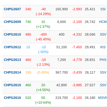
PHIẾU
Hủy
niêm
CHPG2607
240
-40
165,900
-2,993
25,421
SSI
yết
(-14.29%)
Theo
CHPG2609
740
10
6,600
-2,100
26,742
HCM
CÔNG
dõi
(+1.37%)
CỤ
đặc
ĐẦU
biệt
CHPG2610
480
-400
400
-4,332
28,046
SSV
TƯ
(-45.45%)
Không
được
CHPG2612
10
-10
51,100
-7,455
29,491
KIS
ký
(-50%)
XUẤT
quỹ
DỮ
CHPG2613
460
-10
7,200
-4,778
28,831
PHS
LIỆU
Danh
(-2.13%)
mục
CHPG2614
190
(0.00%)
367,700
-3,439
26,117
SSV
ETF
TIN
Cổ
MỚI
CHPG2615
460
20
42,800
-3,885
27,527
SSV
phiếu
(+4.55%)
chi
Ngành
CHPG2616
520
50
219,700
-2,100
26,180
MSV
tiết
(-)
(+10.64%)