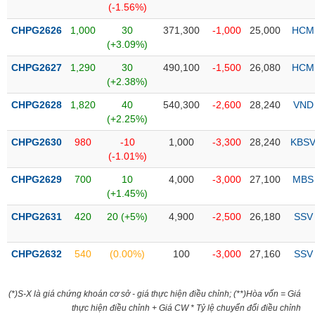
(-1.56%)
liệu
CHPG2626
1,000
30
371,300
-1,000
25,000
HCM
Tâm
(+3.09%)
lý
TIÊU
CHPG2627
1,290
30
490,100
-1,500
26,080
HCM
thị
DÙNG
(+2.38%)
trường
KHÔNG
THIẾT
CHPG2628
1,820
40
540,300
-2,600
28,240
VND
YẾU
(+2.25%)
CHPG2630
980
-10
1,000
-3,300
28,240
KBS
(-1.01%)
CHPG2629
700
10
4,000
-3,000
27,100
MBS
TIÊU
(+1.45%)
DÙNG
CHPG2631
420
20 (+5%)
4,900
-2,500
26,180
SSV
THIẾT
YẾU
CHPG2632
540
(0.00%)
100
-3,000
27,160
SSV
(*)S-X là giá chứng khoán cơ sở - giá thực hiện điều chỉnh; (**)Hòa vốn = Giá
CHĂM
thực hiện điều chỉnh + Giá CW * Tỷ lệ chuyển đổi điều chỉnh