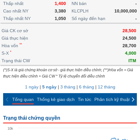
khoản
lai
Thấp nhất
1,400
NN bán
-
dịch
lỗ
Phân
Vĩ
Thống
Định
Cao nhất NY
3,380
KLCPLH
10,000,000
tích
mô
BẤT
Chứng
IR
Giao
kê
Chứng
giá
Thấp nhất NY
kỹ
1,050
Số ngày đến hạn
-
ĐỘNG
quyền
Awards
dịch
giao
quyền
thuật
SẢN
Nước
nội
dịch
Trái
Giá CK cơ sở
28,500
ngoài
Tổng
bộ
Bảng
phiếu
Giá thực hiện
24,500
Tin
quan
giá
Đào
doanh
Tự
**
Niên
tức
Hòa vốn
28,700
TÀI
trực
tạo
nghiệp
doanh
Thống
giám
*
S-X
4,000
CHÍNH
tuyến
kê
Top
Trạng thái CW
ITM
Tài
giao
Bộ
cổ
liệu
(*)S-X là giá chứng khoán cơ sở - giá thực hiện điều chỉnh; (**)Hòa vốn = Giá
dịch
Dịch
lọc
phiếu
cổ
HÀNG
thực hiện điều chỉnh + Giá CW * Tỷ lệ chuyển đổi điều chỉnh
vụ
cổ
Định
đông
HÓA
Bản
phiếu
1 ngày
|
5 ngày
|
3 tháng
|
6 tháng
|
12 tháng
giá
đồ
So
ngành
Tổng quan
Thống kê giao dịch
Tin tức
Phân tích kỹ thuật
CK
sánh
KINH
cổ
Thống
TẾ
phiếu
kê
Trạng thái chứng quyền
giao
Báo
dịch
10k
cáo
THẾ
phân
GIỚI