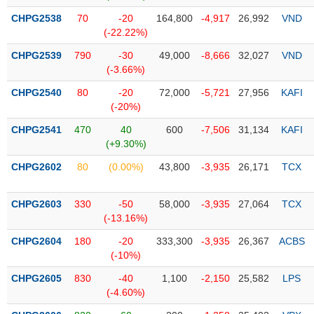
CHPG2538
70
-20
164,800
-4,917
26,992
VND
Trạng
(-22.22%)
thái
NGÀNH
cổ
CHPG2539
790
-30
49,000
-8,666
32,027
VND
phiếu
(-3.66%)
CHPG2540
80
-20
72,000
-5,721
27,956
KAFI
Quy
(-20%)
DOANH
mô
NGHIỆP
thị
CHPG2541
470
40
600
-7,506
31,134
KAFI
trường
(+9.30%)
Niêm
CHPG2602
80
(0.00%)
43,800
-3,935
26,171
TCX
CỔ
yết
PHIẾU
Niêm
CHPG2603
330
-50
58,000
-3,935
27,064
TCX
yết
(-13.16%)
mới
PHÁI
CHPG2604
180
-20
333,300
-3,935
26,367
ACBS
Niêm
SINH
(-10%)
yết
CHPG2605
830
-40
1,100
-2,150
25,582
LPS
bổ
(-4.60%)
sung
TRÁI