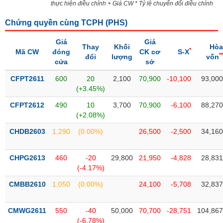
SÓC
thực hiện điều chỉnh + Giá CW * Tỷ lệ chuyển đổi điều chỉnh
SỨC
Chứng quyền cùng TCPH (
PHS
)
KHỎE
Giá
Giá
Thay
Khối
Hòa
*
Mã CW
đóng
CK cơ
S-X
**
đổi
lượng
vốn
cửa
sở
TÀI
CFPT2611
600
20
2,100
70,900
-10,100
93,000
CHÍNH
(+3.45%)
CFPT2612
490
10
3,700
70,900
-6,100
88,270
(+2.08%)
CHDB2603
1,290
(0.00%)
26,500
-2,500
34,160
CÔNG
NGHỆ
THÔNG
CHPG2613
460
-20
29,800
21,950
-4,828
28,831
TIN
(-4.17%)
CMBB2610
1,050
(0.00%)
24,100
-5,708
32,837
CMWG2611
550
-40
50,000
70,700
-28,751
104,867
DỊCH
(-6.78%)