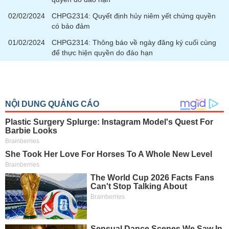
chính
02/02/2024
CHPG2314: Quyết định hủy niêm yết chứng quyền
có bảo đảm
01/02/2024
CHPG2314: Thông báo về ngày đăng ký cuối cùng
Công
để thực hiện quyền do đáo hạn
cụ
đầu
tư
Truyền
thông
tài
chính
Dữ
liệu