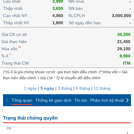
khoản
Cao nhất
3,990
NN mua
-
lai
dịch
lỗ
Phân
Vĩ
Thấp nhất
Thống
3,650
NN bán
-
Định
tích
mô
BẤT
Chứng
IR
Giao
kê
Chứng
Cao nhất NY
4,560
KLCPLH
3,000,000
giá
kỹ
ĐỘNG
quyền
Awards
dịch
giao
quyền
Thấp nhất NY
1,800
Số ngày đến hạn
-
thuật
SẢN
Nước
nội
dịch
Trái
ngoài
Tổng
bộ
Bảng
Giá CK cơ sở
phiếu
30,350
Tin
quan
giá
Đào
doanh
Giá thực hiện
21,450
Tự
Niên
tức
TÀI
trực
tạo
nghiệp
**
doanh
Hòa vốn
Thống
29,150
giám
CHÍNH
tuyến
kê
*
S-X
8,900
Top
Tài
giao
Bộ
Trạng thái CW
ITM
cổ
liệu
dịch
Dịch
lọc
phiếu
cổ
(*)S-X là giá chứng khoán cơ sở - giá thực hiện điều chỉnh; (**)Hòa vốn = Giá
HÀNG
vụ
cổ
Định
đông
thực hiện điều chỉnh + Giá CW * Tỷ lệ chuyển đổi điều chỉnh
HÓA
Bản
phiếu
giá
đồ
1 ngày
|
5 ngày
|
3 tháng
|
6 tháng
|
12 tháng
So
ngành
sánh
KINH
Tổng quan
Thống kê giao dịch
Tin tức
Phân tích kỹ thuật
CK
cổ
Thống
TẾ
phiếu
kê
giao
Trạng thái chứng quyền
Báo
dịch
cáo
THẾ
10k
phân
GIỚI