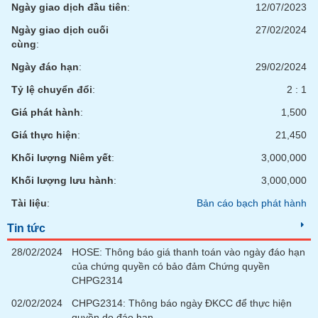
phân
Ngày giao dịch đầu tiên
:
12/07/2023
tích
(-)
Ngày giao dịch cuối
27/02/2024
cùng
:
Ngày đáo hạn
:
29/02/2024
Thuật
ngữ
Tỷ lệ chuyển đổi
:
2 : 1
(-)
Giá phát hành
:
1,500
Giá thực hiện
:
21,450
Dịch
vụ
Khối lượng Niêm yết
:
3,000,000
(-)
Khối lượng lưu hành
:
3,000,000
Tài liệu
:
Bản cáo bạch phát hành
Đào
tạo
Tin tức
28/02/2024
HOSE: Thông báo giá thanh toán vào ngày đáo hạn
của chứng quyền có bảo đảm Chứng quyền
CHPG2314
Sách
02/02/2024
CHPG2314: Thông báo ngày ĐKCC để thực hiện
tài
quyền do đáo hạn