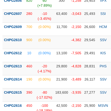
PHIẾU
CHPG2606
820
60
300
-1,258
25,403
VPX
Hủy
(+7.89%)
niêm
yết
CHPG2607
280
-10
63,400
-3,043
25,493
SSI
(-3.45%)
Theo
CÔNG
dõi
CHPG2609
700
(0.00%)
11,700
-2,150
26,600
HCM
CỤ
đặc
ĐẦU
biệt
TƯ
CHPG2610
900
(0.00%)
-4,382
29,545
SSV
Không
được
CHPG2612
10
(0.00%)
13,100
-7,505
29,491
KIS
ký
XUẤT
quỹ
DỮ
LIỆU
CHPG2613
460
-20
29,800
-4,828
28,831
PHS
Danh
(-4.17%)
mục
ETF
CHPG2614
190
(0.00%)
21,900
-3,489
26,117
SSV
TIN
Cổ
MỚI
phiếu
CHPG2615
390
-80
183,600
-3,935
27,277
SSV
chi
(-17.02%)
Ngành
tiết
(-)
CHPG2616
450
-100
42,500
-2,150
25,900
MSVN
(-18.18%)