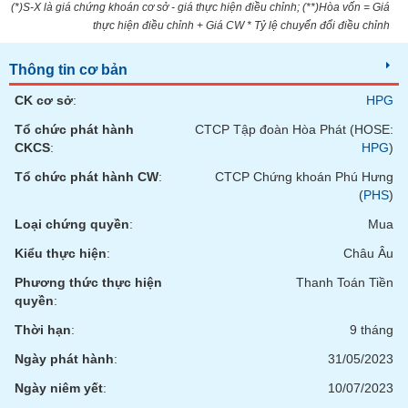
Tất cả
Cổ phiếu
Chỉ số
Chứng chỉ quỹ
Chứng q
(*)S-X là giá chứng khoán cơ sở - giá thực hiện điều chỉnh; (**)Hòa vốn = Giá
thực hiện điều chỉnh + Giá CW * Tỷ lệ chuyển đổi điều chỉnh
Lãnh
đạo
Thông tin cơ bản
(-)
CK cơ sở
:
HPG
Tất cả
Người nội bộ
Người liên quan
Cổ đông lớn
Tổ chức phát hành
CTCP Tập đoàn Hòa Phát (HOSE:
CKCS
:
HPG
)
Tin
Tổ chức phát hành CW
:
CTCP Chứng khoán Phú Hưng
tức
(
PHS
)
(-)
Loại chứng quyền
:
Mua
Bài
Kiểu thực hiện
:
Châu Âu
viết
Phương thức thực hiện
Thanh Toán Tiền
của
tác
quyền
:
giả
(-)
Thời hạn
:
9 tháng
Ngày phát hành
:
31/05/2023
Báo
Ngày niêm yết
:
10/07/2023
cáo