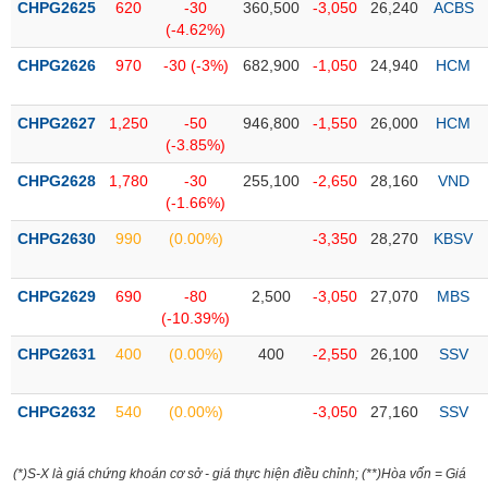
CHPG2625
620
-30
360,500
-3,050
26,240
ACBS
liệu
(-4.62%)
Tâm
CHPG2626
970
-30 (-3%)
682,900
-1,050
24,940
HCM
lý
TIÊU
thị
DÙNG
CHPG2627
1,250
-50
946,800
-1,550
26,000
HCM
trường
KHÔNG
(-3.85%)
THIẾT
CHPG2628
1,780
-30
255,100
-2,650
28,160
VND
YẾU
(-1.66%)
CHPG2630
990
(0.00%)
-3,350
28,270
KBSV
TIÊU
CHPG2629
690
-80
2,500
-3,050
27,070
MBS
DÙNG
(-10.39%)
THIẾT
CHPG2631
400
(0.00%)
400
-2,550
26,100
SSV
YẾU
CHPG2632
540
(0.00%)
-3,050
27,160
SSV
CHĂM
(*)S-X là giá chứng khoán cơ sở - giá thực hiện điều chỉnh; (**)Hòa vốn = Giá