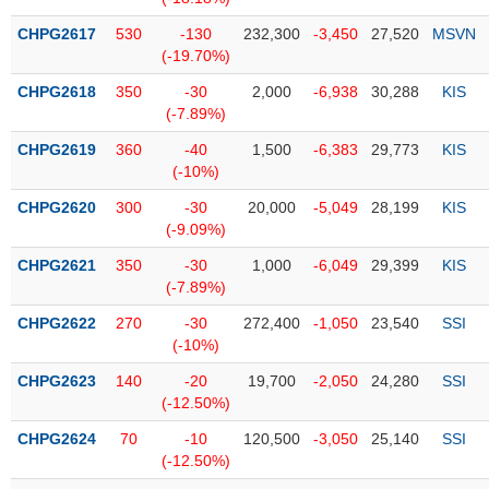
Tổng
VS-
quan
SECTOR
CHPG2617
530
-130
232,300
-3,450
27,520
MSVN
(-19.70%)
Giao
dịch
CHPG2618
350
-30
2,000
-6,938
30,288
KIS
(-7.89%)
Tài
chính
CHPG2619
360
-40
1,500
-6,383
29,773
KIS
NĂNG
(-10%)
Phân
LƯỢNG
tích
CHPG2620
300
-30
20,000
-5,049
28,199
KIS
kỹ
(-9.09%)
thuật
CHPG2621
350
-30
1,000
-6,049
29,399
KIS
Hồ
(-7.89%)
NGUYÊN
sơ
VẬT
CHPG2622
270
-30
272,400
-1,050
23,540
SSI
doanh
LIỆU
(-10%)
nghiệp
CHPG2623
140
-20
19,700
-2,050
24,280
SSI
Tin
(-12.50%)
tức
sự
CHPG2624
70
-10
120,500
-3,050
25,140
SSI
CÔNG
kiện
(-12.50%)
NGHIỆP
Tài