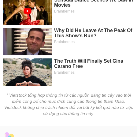
tài
chính
* Vietstock tổng hợp thông tin từ các nguồn đáng tin cậy vào thời
điểm công bố cho mục đích cung cấp thông tin tham khảo.
Vietstock không chịu trách nhiệm đối với bất kỳ kết quả nào từ việc
sử dụng các thông tin này.