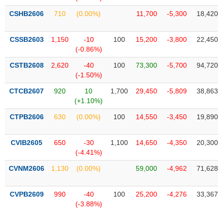
VỤ
CSHB2606
710
(0.00%)
11,700
-5,300
18,420
TRUYỀN
THÔNG
CSSB2603
1,150
-10
100
15,200
-3,800
22,450
(-0.86%)
CSTB2608
2,620
-40
100
73,300
-5,700
94,720
TIỆN
(-1.50%)
ÍCH
CTCB2607
920
10
1,700
29,450
-5,809
38,863
(+1.10%)
CTPB2606
630
(0.00%)
100
14,550
-3,450
19,890
BẤT
ĐỘNG
CVIB2605
650
-30
1,100
14,650
-4,350
20,300
(-4.41%)
SẢN
CVNM2606
1,130
(0.00%)
59,000
-4,962
71,628
Mã
chứng
khoán
CVPB2609
990
-40
100
25,200
-4,276
33,367
(-)
(-3.88%)