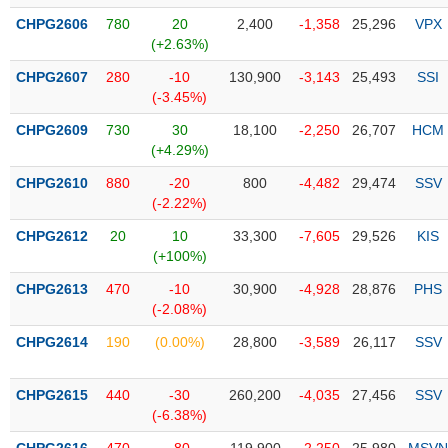
PHIẾU
Hủy
CHPG2606
780
20
2,400
-1,358
25,296
VPX
niêm
(+2.63%)
yết
CHPG2607
280
-10
130,900
-3,143
25,493
SSI
Theo
CÔNG
(-3.45%)
dõi
CỤ
đặc
CHPG2609
730
30
18,100
-2,250
26,707
HCM
ĐẦU
biệt
(+4.29%)
TƯ
Không
CHPG2610
880
-20
800
-4,482
29,474
SSV
được
(-2.22%)
ký
XUẤT
CHPG2612
quỹ
20
10
33,300
-7,605
29,526
KIS
DỮ
(+100%)
LIỆU
Danh
CHPG2613
mục
470
-10
30,900
-4,928
28,876
PHS
(-2.08%)
ETF
TIN
CHPG2614
190
(0.00%)
28,800
-3,589
26,117
SSV
Cổ
MỚI
phiếu
chi
CHPG2615
440
-30
260,200
-4,035
27,456
SSV
Ngành
tiết
(-6.38%)
(-)