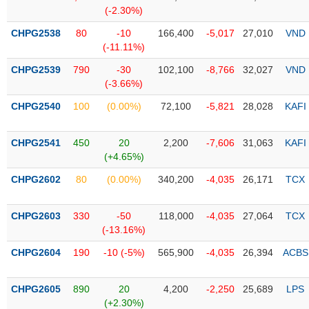
(-2.30%)
Trạng
CHPG2538
80
-10
166,400
-5,017
27,010
VND
thái
NGÀNH
(-11.11%)
cổ
phiếu
CHPG2539
790
-30
102,100
-8,766
32,027
VND
(-3.66%)
Quy
CHPG2540
100
(0.00%)
72,100
-5,821
28,028
KAFI
DOANH
mô
NGHIỆP
thị
trường
CHPG2541
450
20
2,200
-7,606
31,063
KAFI
(+4.65%)
Niêm
CỔ
yết
CHPG2602
80
(0.00%)
340,200
-4,035
26,171
TCX
PHIẾU
Niêm
yết
CHPG2603
330
-50
118,000
-4,035
27,064
TCX
mới
(-13.16%)
PHÁI
Niêm
SINH
CHPG2604
190
-10 (-5%)
565,900
-4,035
26,394
ACBS
yết
bổ
CHPG2605
890
20
4,200
-2,250
25,689
LPS
sung
TRÁI
(+2.30%)