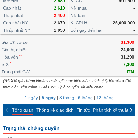
Mở cửa
khoản
2,580
KLGD
401,500
lai
dịch
lỗ
Phân
Vĩ
Cao nhất
2,610
NN mua
-
Thống
Định
tích
mô
BẤT
Chứng
IR
Giao
kê
Thấp nhất
2,400
NN bán
-
Chứng
giá
kỹ
ĐỘNG
quyền
Awards
dịch
giao
quyền
Cao nhất NY
2,670
KLCPLH
25,000,000
thuật
SẢN
Nước
nội
dịch
Trái
Thấp nhất NY
1,030
Số ngày đến hạn
-
ngoài
Tổng
bộ
Bảng
phiếu
Tin
quan
giá
Đào
doanh
Giá CK cơ sở
31,300
Tự
Niên
tức
TÀI
trực
tạo
nghiệp
Giá thực hiện
doanh
24,000
Thống
giám
CHÍNH
tuyến
**
kê
Hòa vốn
31,290
Top
Tài
giao
*
Bộ
S-X
7,300
cổ
liệu
dịch
Dịch
lọc
Trạng thái CW
ITM
phiếu
cổ
HÀNG
vụ
cổ
Định
đông
HÓA
(*)S-X là giá chứng khoán cơ sở - giá thực hiện điều chỉnh; (**)Hòa vốn = Giá
Bản
phiếu
giá
thực hiện điều chỉnh + Giá CW * Tỷ lệ chuyển đổi điều chỉnh
đồ
So
ngành
1 ngày
|
5 ngày
|
3 tháng
|
6 tháng
|
12 tháng
sánh
KINH
cổ
Thống
TẾ
Tổng quan
Thống kê giao dịch
Tin tức
Phân tích kỹ thuật
CK
phiếu
kê
giao
Báo
dịch
Trạng thái chứng quyền
cáo
THẾ
phân
GIỚI