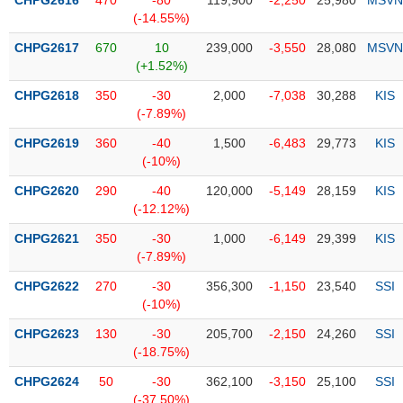
CHPG2616
470
-80
119,900
-2,250
25,980
MSVN
Tổng
VS-
(-14.55%)
quan
SECTOR
CHPG2617
670
10
239,000
-3,550
28,080
MSVN
Giao
(+1.52%)
dịch
CHPG2618
350
-30
2,000
-7,038
30,288
KIS
Tài
(-7.89%)
chính
NĂNG
CHPG2619
360
-40
1,500
-6,483
29,773
KIS
Phân
LƯỢNG
(-10%)
tích
kỹ
CHPG2620
290
-40
120,000
-5,149
28,159
KIS
thuật
(-12.12%)
Hồ
CHPG2621
350
-30
1,000
-6,149
29,399
KIS
NGUYÊN
sơ
(-7.89%)
VẬT
doanh
LIỆU
CHPG2622
nghiệp
270
-30
356,300
-1,150
23,540
SSI
(-10%)
Tin
CHPG2623
tức
130
-30
205,700
-2,150
24,260
SSI
(-18.75%)
sự
CÔNG
kiện
CHPG2624
50
-30
362,100
-3,150
25,100
SSI
NGHIỆP
(-37.50%)
Tài