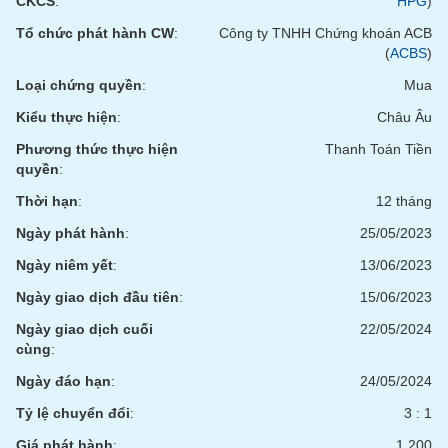
CKCS
:
HPG
)
phân
tích
Tổ chức phát hành CW
:
Công ty TNHH Chứng khoán ACB
(-)
(
ACBS
)
Loại chứng quyền
:
Mua
Thuật
Kiểu thực hiện
:
Châu Âu
ngữ
(-)
Phương thức thực hiện
Thanh Toán Tiền
quyền
:
Dịch
Thời hạn
:
12 tháng
vụ
(-)
Ngày phát hành
:
25/05/2023
Ngày niêm yết
:
13/06/2023
Đào
Ngày giao dịch đầu tiên
:
15/06/2023
tạo
Ngày giao dịch cuối
22/05/2024
cùng
:
Ngày đáo hạn
:
24/05/2024
Sách
Tỷ lệ chuyển đổi
:
3 : 1
tài
Giá phát hành
:
1,200