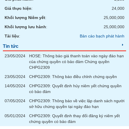
chính
Giá thực hiện
:
24,000
Khối lượng Niêm yết
:
25,000,000
Khối lượng lưu hành
:
25,000,000
Công
cụ
Tài liệu
:
Bản cáo bạch phát hành
đầu
tư
Tin tức
23/05/2024
HOSE: Thông báo giá thanh toán vào ngày đáo hạn
của chứng quyền có bảo đảm Chứng quyền
CHPG2309
Truyền
23/05/2024
CHPG2309: Thông báo điều chỉnh chứng quyền
thông
tài
14/05/2024
CHPG2309: Quyết định hủy niêm yết chứng quyền
chính
có bảo đảm
07/05/2024
CHPG2309: Thông báo về việc lập danh sách người
sở hữu chứng quyền tại ngày đáo hạn
05/01/2024
CHPG2309: Quyết định thay đổi đăng ký niêm yết
Dữ
chứng quyền có bảo đảm
liệu