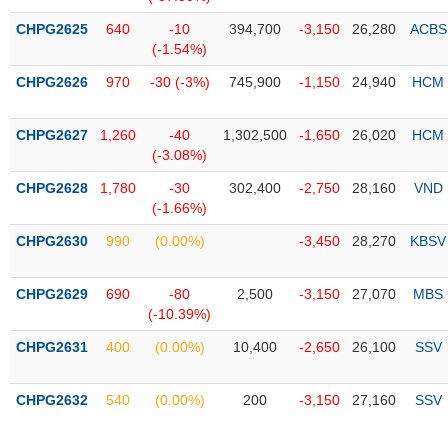
liệu
CHPG2625
640
-10
394,700
-3,150
26,280
ACBS
(-1.54%)
Tâm
lý
TIÊU
CHPG2626
970
-30 (-3%)
745,900
-1,150
24,940
HCM
thị
DÙNG
trường
KHÔNG
CHPG2627
1,260
-40
1,302,500
-1,650
26,020
HCM
THIẾT
(-3.08%)
YẾU
CHPG2628
1,780
-30
302,400
-2,750
28,160
VND
(-1.66%)
CHPG2630
990
(0.00%)
-3,450
28,270
KBSV
TIÊU
DÙNG
CHPG2629
690
-80
2,500
-3,150
27,070
MBS
THIẾT
(-10.39%)
YẾU
CHPG2631
400
(0.00%)
10,400
-2,650
26,100
SSV
CHPG2632
540
(0.00%)
200
-3,150
27,160
SSV
CHĂM