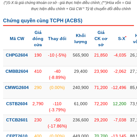
SÓC
(*)S-X là giá chứng khoán cơ sở - giá thực hiện điều chỉnh; (**)Hòa vốn = Giá
SỨC
thực hiện điều chỉnh + Giá CW * Tỷ lệ chuyển đổi điều chỉnh
KHỎE
Chứng quyền cùng TCPH (
ACBS
)
Giá
Giá
Khối
*
Mã CW
đóng
Thay đổi
CK cơ
S-X
lượng
v
cửa
sở
TÀI
CHÍNH
CHPG2604
190
-10 (-5%)
565,900
21,850
-4,035
26,
CMBB2604
410
-40
29,400
23,900
-2,062
27,
(-8.89%)
CÔNG
CMWG2604
290
(0.00%)
240,900
71,200
-12,496
85,
NGHỆ
THÔNG
TIN
CSTB2604
2,790
-110
61,000
72,200
12,200
73,
(-3.79%)
CTCB2601
230
-50
236,600
29,200
-7,038
37,
(-17.86%)
DỊCH
CFPT2610
400
(0.00%)
449,000
70,700
-13,145
88,