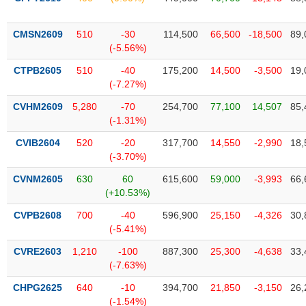
VỤ
TRUYỀN
THÔNG
CMSN2609
510
-30
114,500
66,500
-18,500
89,
(-5.56%)
CTPB2605
510
-40
175,200
14,500
-3,500
19,
(-7.27%)
TIỆN
CVHM2609
5,280
-70
254,700
77,100
14,507
85,
ÍCH
(-1.31%)
CVIB2604
520
-20
317,700
14,550
-2,990
18,
(-3.70%)
CVNM2605
630
60
615,600
59,000
-3,993
66,
BẤT
(+10.53%)
ĐỘNG
SẢN
CVPB2608
700
-40
596,900
25,150
-4,326
30,
(-5.41%)
Mã
CVRE2603
1,210
-100
887,300
25,300
-4,638
33,
chứng
(-7.63%)
khoán
(-)
CHPG2625
640
-10
394,700
21,850
-3,150
26,
(-1.54%)