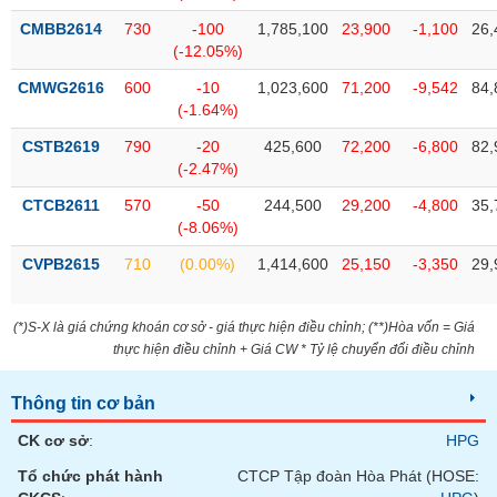
Tất cả
Cổ phiếu
Chỉ số
Chứng chỉ quỹ
Chứng q
CMBB2614
730
-100
1,785,100
23,900
-1,100
26,
(-12.05%)
Lãnh
đạo
CMWG2616
600
-10
1,023,600
71,200
-9,542
84,
(-)
(-1.64%)
Tất cả
Người nội bộ
Người liên quan
Cổ đông lớn
CSTB2619
790
-20
425,600
72,200
-6,800
82,
(-2.47%)
Tin
CTCB2611
570
-50
244,500
29,200
-4,800
35,
tức
(-8.06%)
(-)
CVPB2615
710
(0.00%)
1,414,600
25,150
-3,350
29,
Bài
viết
(*)S-X là giá chứng khoán cơ sở - giá thực hiện điều chỉnh; (**)Hòa vốn = Giá
của
thực hiện điều chỉnh + Giá CW * Tỷ lệ chuyển đổi điều chỉnh
tác
giả
(-)
Thông tin cơ bản
CK cơ sở
:
HPG
Báo
Tổ chức phát hành
CTCP Tập đoàn Hòa Phát (HOSE:
cáo