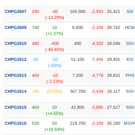
PHIẾU
Hủy
niêm
CHPG2607
240
-40
165,900
-2,993
25,421
SSI
yết
(-14.29%)
Theo
CHPG2609
740
10
6,600
-2,100
26,742
HCM
CÔNG
dõi
(+1.37%)
CỤ
đặc
ĐẦU
biệt
CHPG2610
480
-400
400
-4,332
28,046
SSV
TƯ
(-45.45%)
Không
được
CHPG2612
10
-10
51,100
-7,455
29,491
KIS
ký
(-50%)
XUẤT
quỹ
DỮ
CHPG2613
460
-10
7,200
-4,778
28,831
PHS
LIỆU
Danh
(-2.13%)
mục
CHPG2614
190
(0.00%)
367,700
-3,439
26,117
SSV
ETF
TIN
Cổ
MỚI
CHPG2615
460
20
42,800
-3,885
27,527
SSV
phiếu
(+4.55%)
chi
Ngành
CHPG2616
520
50
219,700
-2,100
26,180
MSV
tiết
(-)
(+10.64%)