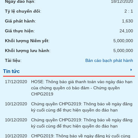
Ngày đáo hạn
:
18/12/2020
phân
tích
Tỷ lệ chuyển đổi
:
2 : 1
(-)
Giá phát hành
:
1,630
Giá thực hiện
:
24,100
Thuật
ngữ
Khối lượng Niêm yết
:
5,000,000
(-)
Khối lượng lưu hành
:
5,000,000
Tài liệu
:
Bản cáo bạch phát hành
Dịch
vụ
(-)
Tin tức
17/12/2020
HOSE: Thông báo giá thanh toán vào ngày đáo hạn
của chứng quyền có bảo đảm - Chứng quyền
Đào
CHPG2019
tạo
10/12/2020
Chứng quyền CHPG2019: Thông báo về ngày đăng
ký cuối cùng để thực hiện quyền do đáo hạn
10/12/2020
Chứng quyền CHPG2019: Thông báo về ngày đăng
ký cuối cùng để thực hiện quyền do đáo hạn
Sách
tài
10/12/2020
CHPG2019: Thông báo về ngày đăng ký cuối cùng