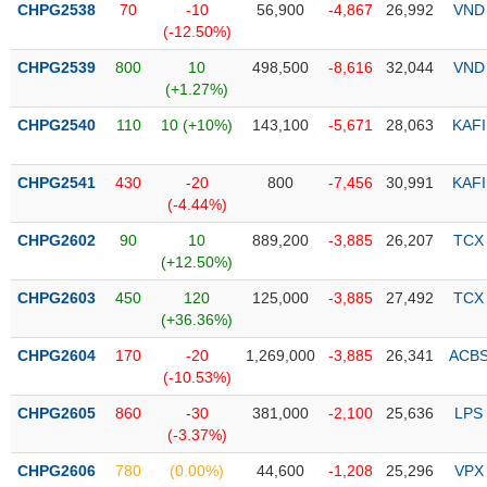
CHPG2538
70
-10
56,900
-4,867
26,992
VND
(-12.50%)
Trạng
thái
CHPG2539
800
10
498,500
-8,616
32,044
VND
NGÀNH
cổ
(+1.27%)
phiếu
CHPG2540
110
10 (+10%)
143,100
-5,671
28,063
KAFI
Quy
DOANH
mô
CHPG2541
430
-20
800
-7,456
30,991
KAFI
NGHIỆP
thị
(-4.44%)
trường
CHPG2602
90
10
889,200
-3,885
26,207
TCX
Niêm
(+12.50%)
CỔ
yết
PHIẾU
CHPG2603
450
120
125,000
-3,885
27,492
TCX
Niêm
(+36.36%)
yết
mới
CHPG2604
170
-20
1,269,000
-3,885
26,341
ACB
PHÁI
(-10.53%)
Niêm
SINH
yết
CHPG2605
860
-30
381,000
-2,100
25,636
LPS
bổ
(-3.37%)
sung
TRÁI
CHPG2606
780
(0.00%)
44,600
-1,208
25,296
VPX