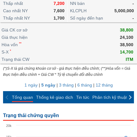
khoản
lai
Thấp nhất
7,200
NN bán
-
dịch
lỗ
Phân
Vĩ
Thống
Định
Cao nhất NY
7,600
KLCPLH
5,000,000
tích
mô
BẤT
Chứng
IR
Giao
kê
Chứng
giá
Thấp nhất NY
kỹ
1,700
Số ngày đến hạn
-
ĐỘNG
quyền
Awards
dịch
giao
quyền
thuật
SẢN
Nước
nội
dịch
Trái
Giá CK cơ sở
38,800
ngoài
Tổng
bộ
Bảng
phiếu
Giá thực hiện
24,100
Tin
quan
giá
Đào
doanh
Tự
**
Niên
tức
Hòa vốn
38,500
TÀI
trực
tạo
nghiệp
doanh
Thống
giám
*
S-X
14,700
CHÍNH
tuyến
kê
Top
Trạng thái CW
ITM
Tài
giao
Bộ
cổ
liệu
(*)S-X là giá chứng khoán cơ sở - giá thực hiện điều chỉnh; (**)Hòa vốn = Giá
dịch
Dịch
lọc
phiếu
cổ
HÀNG
thực hiện điều chỉnh + Giá CW * Tỷ lệ chuyển đổi điều chỉnh
vụ
cổ
Định
đông
HÓA
Bản
phiếu
1 ngày
|
5 ngày
|
3 tháng
|
6 tháng
|
12 tháng
giá
đồ
So
ngành
Tổng quan
Thống kê giao dịch
Tin tức
Phân tích kỹ thuật
CK
sánh
KINH
cổ
Thống
TẾ
phiếu
kê
Trạng thái chứng quyền
giao
Báo
dịch
20k
cáo
THẾ
phân
GIỚI