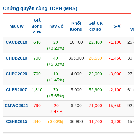
SÓC
SỨC
Chứng quyền cùng TCPH (
MBS
)
KHỎE
Giá
Khối
Giá CK
*
Mã CW
đóng
Thay đổi
S-X
lượng
cơ sở
v
cửa
CACB2616
640
20
10,400
22,400
-1,100
25,
TÀI
(+3.23%)
CHÍNH
CHDB2610
790
40
363,900
26,550
-1,450
30,
(+5.33%)
CHPG2629
700
10
4,000
22,000
-3,000
27,
(+1.45%)
CÔNG
NGHỆ
CLPB2607
1,310
70
5,900
52,900
-2,100
61,
THÔNG
(+5.65%)
TIN
CMWG2621
790
-20
6,400
71,000
-15,650
92,
(-2.47%)
CSHB2615
340
(0.00%)
36,900
11,700
-3,300
15,
DỊCH