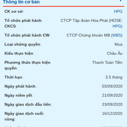
Tất cả
Cổ phiếu
Chỉ số
Chứng chỉ quỹ
Chứng q
Thông tin cơ bản
CK cơ sở
:
HPG
Lãnh
Tổ chức phát hành
CTCP Tập đoàn Hòa Phát (HOSE:
đạo
(-)
CKCS
:
HPG
)
Tổ chức phát hành CW
:
CTCP Chứng khoán MB (
MBS
)
Tất cả
Người nội bộ
Người liên quan
Cổ đông lớn
Loại chứng quyền
:
Mua
Tin
Kiểu thực hiện
:
Châu Âu
tức
(-)
Phương thức thực hiện
Thanh Toán Tiền
quyền
:
Thời hạn
:
3.5 tháng
Bài
viết
Ngày phát hành
:
03/09/2020
của
tác
Ngày niêm yết
:
21/09/2020
giả
(-)
Ngày giao dịch đầu tiên
:
23/09/2020
Ngày giao dịch cuối
16/12/2020
cùng
:
Báo
cáo