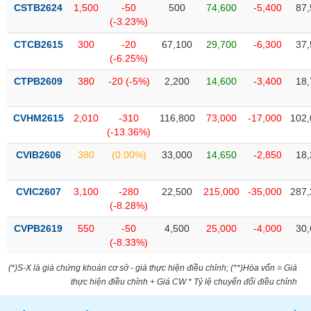
VỤ
CSTB2624
1,500
-50
500
74,600
-5,400
87,
TRUYỀN
(-3.23%)
THÔNG
CTCB2615
300
-20
67,100
29,700
-6,300
37,
(-6.25%)
CTPB2609
380
-20 (-5%)
2,200
14,600
-3,400
18,
TIỆN
CVHM2615
2,010
-310
116,800
73,000
-17,000
102,
ÍCH
(-13.36%)
CVIB2606
380
(0.00%)
33,000
14,650
-2,850
18,
BẤT
CVIC2607
3,100
-280
22,500
215,000
-35,000
287,
ĐỘNG
(-8.28%)
SẢN
CVPB2619
550
-50
4,500
25,000
-4,000
30,
(-8.33%)
Mã
chứng
(*)S-X là giá chứng khoán cơ sở - giá thực hiện điều chỉnh; (**)Hòa vốn = Giá
khoán
thực hiện điều chỉnh + Giá CW * Tỷ lệ chuyển đổi điều chỉnh
(-)