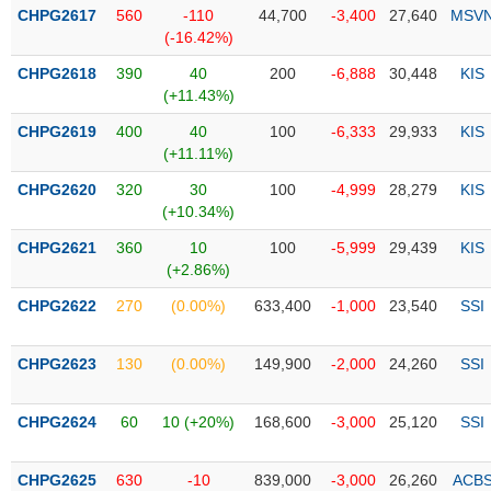
Tổng
VS-
CHPG2617
560
-110
44,700
-3,400
27,640
MSV
quan
SECTOR
(-16.42%)
Giao
CHPG2618
390
40
200
-6,888
30,448
KIS
dịch
(+11.43%)
Tài
CHPG2619
400
40
100
-6,333
29,933
KIS
chính
(+11.11%)
NĂNG
Phân
LƯỢNG
CHPG2620
320
30
100
-4,999
28,279
KIS
tích
(+10.34%)
kỹ
thuật
CHPG2621
360
10
100
-5,999
29,439
KIS
(+2.86%)
Hồ
NGUYÊN
sơ
CHPG2622
270
(0.00%)
633,400
-1,000
23,540
SSI
VẬT
doanh
LIỆU
nghiệp
CHPG2623
130
(0.00%)
149,900
-2,000
24,260
SSI
Tin
tức
CHPG2624
60
10 (+20%)
168,600
-3,000
25,120
SSI
sự
CÔNG
kiện
NGHIỆP
CHPG2625
630
-10
839,000
-3,000
26,260
ACB
Tài