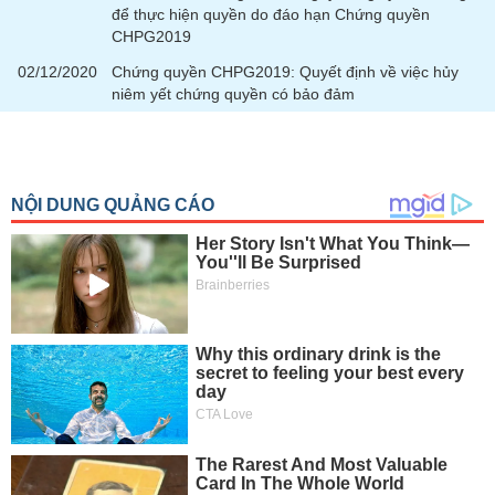
chính
để thực hiện quyền do đáo hạn Chứng quyền
CHPG2019
02/12/2020
Chứng quyền CHPG2019: Quyết định về việc hủy
niêm yết chứng quyền có bảo đảm
Công
cụ
đầu
tư
Truyền
thông
tài
chính
Dữ
liệu