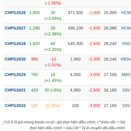
(-1.56%)
liệu
CHPG2626
1,000
30
371,300
-1,000
25,000
HCM
Tâm
(+3.09%)
lý
TIÊU
CHPG2627
1,290
30
490,100
-1,500
26,080
HCM
thị
DÙNG
(+2.38%)
trường
KHÔNG
THIẾT
CHPG2628
1,820
40
540,300
-2,600
28,240
VND
YẾU
(+2.25%)
CHPG2630
980
-10
1,000
-3,300
28,240
KBS
(-1.01%)
CHPG2629
700
10
4,000
-3,000
27,100
MBS
TIÊU
(+1.45%)
DÙNG
CHPG2631
420
20 (+5%)
4,900
-2,500
26,180
SSV
THIẾT
YẾU
CHPG2632
540
(0.00%)
100
-3,000
27,160
SSV
(*)S-X là giá chứng khoán cơ sở - giá thực hiện điều chỉnh; (**)Hòa vốn = Giá
CHĂM
thực hiện điều chỉnh + Giá CW * Tỷ lệ chuyển đổi điều chỉnh