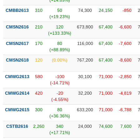
(+14.89%)
phân
tích
CMBB2613
310
50
74,300
24,150
-850
(-)
(+19.23%)
CMSN2616
210
120
673,800
67,400
-6,600
Thuật
(+133.33%)
ngữ
(-)
CMSN2617
170
80
116,000
67,400
-7,600
(+88.89%)
CMSN2618
120
(0.00%)
767,200
67,400
-8,600
Dịch
vụ
(-)
CMWG2613
580
-100
30,100
71,000
-2,850
(-14.71%)
Đào
CMWG2614
420
-20
32,200
71,000
-4,819
tạo
(-4.55%)
CMWG2615
300
80
633,200
71,000
-6,788
(+36.36%)
CSTB2616
2,260
340
24,000
74,600
7,600
Sách
(+17.71%)
tài