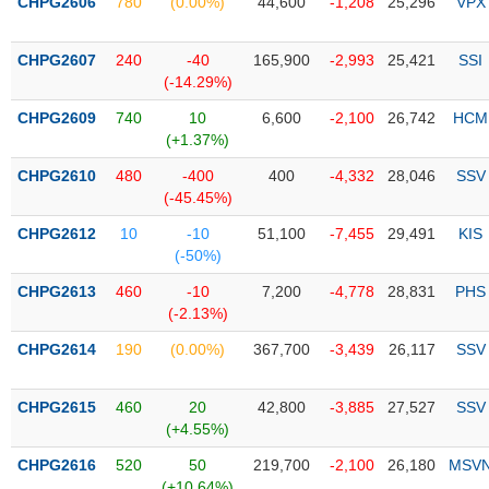
PHIẾU
CHPG2606
780
(0.00%)
44,600
-1,208
25,296
VPX
Hủy
niêm
yết
CHPG2607
240
-40
165,900
-2,993
25,421
SSI
(-14.29%)
Theo
CÔNG
dõi
CHPG2609
740
10
6,600
-2,100
26,742
HCM
CỤ
đặc
(+1.37%)
ĐẦU
biệt
TƯ
CHPG2610
480
-400
400
-4,332
28,046
SSV
Không
(-45.45%)
được
CHPG2612
10
-10
51,100
-7,455
29,491
KIS
ký
XUẤT
(-50%)
quỹ
DỮ
LIỆU
CHPG2613
460
-10
7,200
-4,778
28,831
PHS
Danh
(-2.13%)
mục
ETF
CHPG2614
190
(0.00%)
367,700
-3,439
26,117
SSV
TIN
Cổ
MỚI
phiếu
CHPG2615
460
20
42,800
-3,885
27,527
SSV
chi
(+4.55%)
Ngành
tiết
(-)
CHPG2616
520
50
219,700
-2,100
26,180
MSV
(+10.64%)