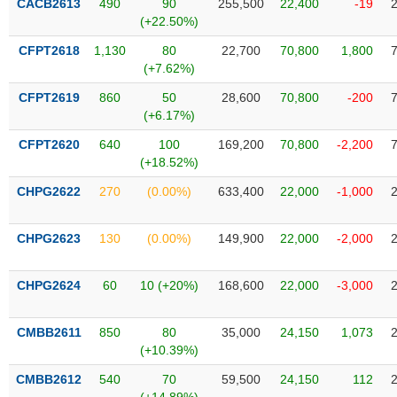
CACB2613
490
90
255,500
22,400
-19
Tất cả
Cổ phiếu
Chỉ số
Chứng chỉ quỹ
Chứng q
(+22.50%)
CFPT2618
1,130
80
22,700
70,800
1,800
Lãnh
đạo
(+7.62%)
(-)
CFPT2619
860
50
28,600
70,800
-200
(+6.17%)
Tất cả
Người nội bộ
Người liên quan
Cổ đông lớn
CFPT2620
640
100
169,200
70,800
-2,200
(+18.52%)
Tin
tức
(-)
CHPG2622
270
(0.00%)
633,400
22,000
-1,000
CHPG2623
130
(0.00%)
149,900
22,000
-2,000
Bài
viết
của
CHPG2624
60
10 (+20%)
168,600
22,000
-3,000
tác
giả
(-)
CMBB2611
850
80
35,000
24,150
1,073
(+10.39%)
Báo
CMBB2612
540
70
59,500
24,150
112
cáo