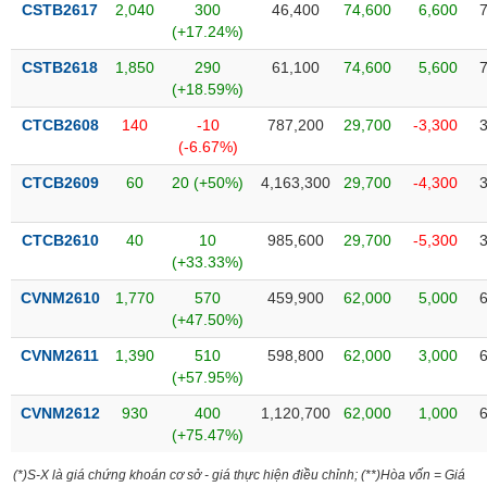
chính
CSTB2617
2,040
300
46,400
74,600
6,600
(+17.24%)
CSTB2618
1,850
290
61,100
74,600
5,600
(+18.59%)
Công
CTCB2608
140
-10
787,200
29,700
-3,300
cụ
(-6.67%)
đầu
tư
CTCB2609
60
20 (+50%)
4,163,300
29,700
-4,300
CTCB2610
40
10
985,600
29,700
-5,300
(+33.33%)
Truyền
CVNM2610
1,770
570
459,900
62,000
5,000
thông
(+47.50%)
tài
chính
CVNM2611
1,390
510
598,800
62,000
3,000
(+57.95%)
CVNM2612
930
400
1,120,700
62,000
1,000
(+75.47%)
Dữ
liệu
(*)S-X là giá chứng khoán cơ sở - giá thực hiện điều chỉnh; (**)Hòa vốn = Giá