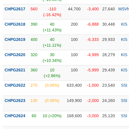
Tổng
VS-
quan
SECTOR
CHPG2617
560
-110
44,700
-3,400
27,640
MSV
(-16.42%)
Giao
dịch
CHPG2618
390
40
200
-6,888
30,448
KIS
(+11.43%)
Tài
chính
CHPG2619
400
40
100
-6,333
29,933
KIS
NĂNG
(+11.11%)
Phân
LƯỢNG
tích
CHPG2620
320
30
100
-4,999
28,279
KIS
kỹ
(+10.34%)
thuật
CHPG2621
360
10
100
-5,999
29,439
KIS
Hồ
(+2.86%)
NGUYÊN
sơ
VẬT
CHPG2622
270
(0.00%)
633,400
-1,000
23,540
SSI
doanh
LIỆU
nghiệp
CHPG2623
130
(0.00%)
149,900
-2,000
24,260
SSI
Tin
tức
sự
CHPG2624
60
10 (+20%)
168,600
-3,000
25,120
SSI
CÔNG
kiện
NGHIỆP
Tài