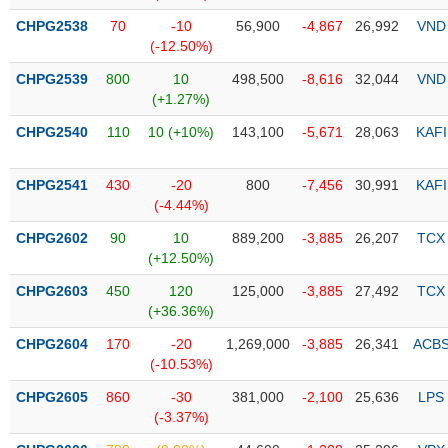
CHPG2538
70
-10
56,900
-4,867
26,992
VND
Trạng
(-12.50%)
thái
NGÀNH
cổ
CHPG2539
800
10
498,500
-8,616
32,044
VND
phiếu
(+1.27%)
CHPG2540
110
10 (+10%)
143,100
-5,671
28,063
KAFI
Quy
DOANH
mô
NGHIỆP
thị
CHPG2541
430
-20
800
-7,456
30,991
KAFI
trường
(-4.44%)
Niêm
CHPG2602
90
10
889,200
-3,885
26,207
TCX
CỔ
yết
(+12.50%)
PHIẾU
Niêm
CHPG2603
450
120
125,000
-3,885
27,492
TCX
yết
(+36.36%)
mới
PHÁI
CHPG2604
170
-20
1,269,000
-3,885
26,341
ACB
Niêm
SINH
(-10.53%)
yết
CHPG2605
860
-30
381,000
-2,100
25,636
LPS
bổ
(-3.37%)
sung
TRÁI