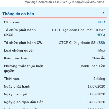
tài
thực hiện điều chỉnh + Giá CW * Tỷ lệ chuyển đổi điều chỉnh
chính
Thông tin cơ bản
CK cơ sở
:
HPG
Tổ chức phát hành
CTCP Tập đoàn Hòa Phát (HOSE:
CKCS
:
HPG
)
Tổ chức phát hành CW
:
CTCP Chứng khoán SSI (
SSI
)
Loại chứng quyền
:
Mua
Kiểu thực hiện
:
Châu Âu
Phương thức thực hiện
Thanh Toán Tiền
quyền
:
Thời hạn
:
9 tháng
Ngày phát hành
:
17/07/2020
Ngày niêm yết
:
31/07/2020
Ngày giao dịch đầu tiên
:
04/08/2020