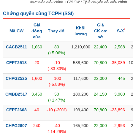
SÓC
thực hiện điều chỉnh + Giá CW * Tỷ lệ chuyển đổi điều chỉnh
SỨC
Chứng quyền cùng TCPH (
SSI
)
KHỎE
Giá
Giá
Khối
*
Mã CW
đóng
Thay đổi
CK cơ
S-X
lượng
cửa
sở
TÀI
CACB2511
1,660
80
1,210,600
22,400
2,568
CHÍNH
(+5.06%)
CFPT2518
20
-10
588,600
70,800
-35,089
10
(-33.33%)
CHPG2525
1,600
-100
117,600
22,000
445
CÔNG
(-5.88%)
NGHỆ
THÔNG
CMBB2517
3,450
50
180,200
24,150
3,900
TIN
(+1.47%)
CFPT2608
40
-10 (-20%)
199,400
70,800
-23,896
CHPG2607
240
-40
165,900
22,000
-2,993
DỊCH
(-14.29%)