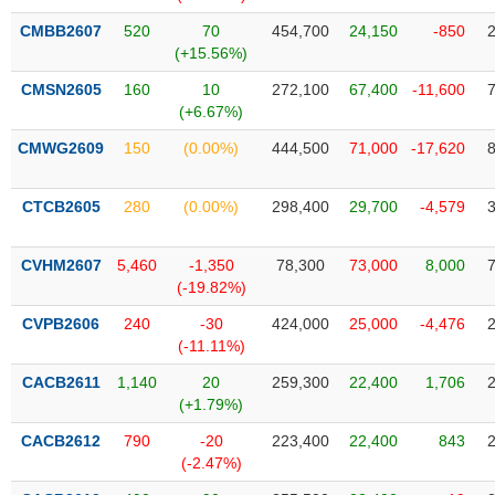
VỤ
CMBB2607
520
70
454,700
24,150
-850
TRUYỀN
(+15.56%)
THÔNG
CMSN2605
160
10
272,100
67,400
-11,600
(+6.67%)
CMWG2609
150
(0.00%)
444,500
71,000
-17,620
TIỆN
ÍCH
CTCB2605
280
(0.00%)
298,400
29,700
-4,579
CVHM2607
5,460
-1,350
78,300
73,000
8,000
(-19.82%)
BẤT
ĐỘNG
CVPB2606
240
-30
424,000
25,000
-4,476
(-11.11%)
SẢN
CACB2611
1,140
20
259,300
22,400
1,706
Mã
(+1.79%)
chứng
khoán
CACB2612
790
-20
223,400
22,400
843
(-)
(-2.47%)