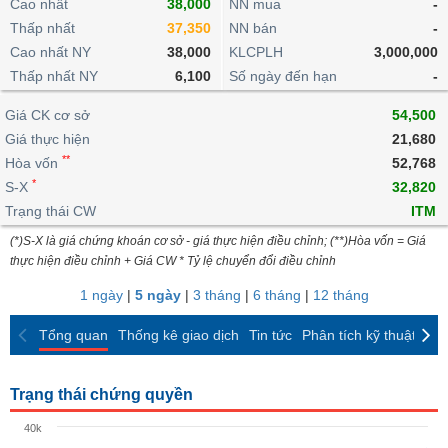
khoản
Cao nhất
38,000
NN mua
-
lai
dịch
lỗ
Phân
Vĩ
Thấp nhất
Thống
37,350
NN bán
-
Định
tích
mô
BẤT
Chứng
IR
Giao
kê
Chứng
Cao nhất NY
38,000
KLCPLH
3,000,000
giá
kỹ
ĐỘNG
quyền
Awards
dịch
giao
quyền
Thấp nhất NY
6,100
Số ngày đến hạn
-
thuật
SẢN
Nước
nội
dịch
Trái
ngoài
Tổng
bộ
Bảng
Giá CK cơ sở
phiếu
54,500
Tin
quan
giá
Đào
doanh
Giá thực hiện
21,680
Tự
Niên
tức
TÀI
trực
tạo
nghiệp
**
doanh
Hòa vốn
Thống
52,768
giám
CHÍNH
tuyến
kê
*
S-X
32,820
Top
Tài
giao
Bộ
Trạng thái CW
ITM
cổ
liệu
dịch
Dịch
lọc
phiếu
cổ
(*)S-X là giá chứng khoán cơ sở - giá thực hiện điều chỉnh; (**)Hòa vốn = Giá
HÀNG
vụ
cổ
Định
đông
thực hiện điều chỉnh + Giá CW * Tỷ lệ chuyển đổi điều chỉnh
HÓA
Bản
phiếu
giá
đồ
1 ngày
|
5 ngày
|
3 tháng
|
6 tháng
|
12 tháng
So
ngành
sánh
KINH
Tổng quan
Thống kê giao dịch
Tin tức
Phân tích kỹ thuật
CK
cổ
Thống
TẾ
phiếu
kê
giao
Trạng thái chứng quyền
Báo
dịch
cáo
THẾ
40k
phân
GIỚI