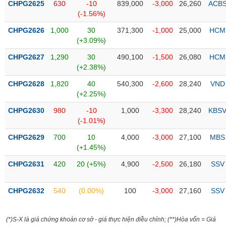
CHPG2625
630
-10
839,000
-3,000
26,260
ACB
liệu
(-1.56%)
Tâm
CHPG2626
1,000
30
371,300
-1,000
25,000
HCM
lý
(+3.09%)
TIÊU
thị
DÙNG
CHPG2627
1,290
30
490,100
-1,500
26,080
HCM
trường
KHÔNG
(+2.38%)
THIẾT
CHPG2628
1,820
40
540,300
-2,600
28,240
VND
YẾU
(+2.25%)
CHPG2630
980
-10
1,000
-3,300
28,240
KBS
(-1.01%)
TIÊU
CHPG2629
700
10
4,000
-3,000
27,100
MBS
DÙNG
(+1.45%)
THIẾT
CHPG2631
420
20 (+5%)
4,900
-2,500
26,180
SSV
YẾU
CHPG2632
540
(0.00%)
100
-3,000
27,160
SSV
CHĂM
(*)S-X là giá chứng khoán cơ sở - giá thực hiện điều chỉnh; (**)Hòa vốn = Giá