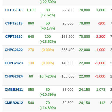
Tất cả
Cổ phiếu
Chỉ số
Chứng chỉ quỹ
Chứng q
(+22.50%)
CFPT2618
1,130
80
22,700
70,800
1,800
Lãnh
(+7.62%)
đạo
(-)
CFPT2619
860
50
28,600
70,800
-200
(+6.17%)
Tất cả
Người nội bộ
Người liên quan
Cổ đông lớn
CFPT2620
640
100
169,200
70,800
-2,200
(+18.52%)
Tin
CHPG2622
270
(0.00%)
633,400
22,000
-1,000
tức
(-)
CHPG2623
130
(0.00%)
149,900
22,000
-2,000
Bài
viết
CHPG2624
60
10 (+20%)
168,600
22,000
-3,000
của
tác
giả
CMBB2611
850
80
35,000
24,150
1,073
(-)
(+10.39%)
CMBB2612
540
70
59,500
24,150
112
Báo
(+14.89%)
cáo