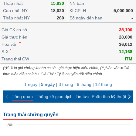
khoản
lai
Thấp nhất
15,930
NN bán
-
dịch
lỗ
Phân
Vĩ
Thống
Định
Cao nhất NY
18,620
KLCPLH
5,000,000
tích
mô
BẤT
Chứng
IR
Giao
kê
Chứng
giá
Thấp nhất NY
kỹ
260
Số ngày đến hạn
-
ĐỘNG
quyền
Awards
dịch
giao
quyền
thuật
SẢN
Nước
nội
dịch
Trái
Giá CK cơ sở
35,100
ngoài
Tổng
bộ
Bảng
phiếu
Giá thực hiện
28,000
Tin
quan
giá
Đào
doanh
Tự
**
Niên
tức
Hòa vốn
36,012
TÀI
trực
tạo
nghiệp
doanh
Thống
giám
*
S-X
12,168
CHÍNH
tuyến
kê
Top
Trạng thái CW
ITM
Tài
giao
Bộ
cổ
liệu
(*)S-X là giá chứng khoán cơ sở - giá thực hiện điều chỉnh; (**)Hòa vốn = Giá
dịch
Dịch
lọc
phiếu
cổ
HÀNG
thực hiện điều chỉnh + Giá CW * Tỷ lệ chuyển đổi điều chỉnh
vụ
cổ
Định
đông
HÓA
Bản
phiếu
1 ngày
|
5 ngày
|
3 tháng
|
6 tháng
|
12 tháng
giá
đồ
So
ngành
Tổng quan
Thống kê giao dịch
Tin tức
Phân tích kỹ thuật
CK
sánh
KINH
cổ
Thống
TẾ
phiếu
kê
Trạng thái chứng quyền
giao
Báo
dịch
20k
cáo
THẾ
phân
GIỚI