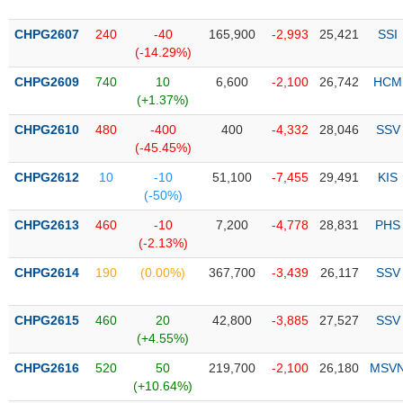
PHIẾU
Hủy
niêm
CHPG2607
240
-40
165,900
-2,993
25,421
SSI
yết
(-14.29%)
Theo
CHPG2609
740
10
6,600
-2,100
26,742
HCM
CÔNG
dõi
(+1.37%)
CỤ
đặc
ĐẦU
biệt
CHPG2610
480
-400
400
-4,332
28,046
SSV
TƯ
(-45.45%)
Không
được
CHPG2612
10
-10
51,100
-7,455
29,491
KIS
ký
(-50%)
XUẤT
quỹ
DỮ
CHPG2613
460
-10
7,200
-4,778
28,831
PHS
LIỆU
Danh
(-2.13%)
mục
CHPG2614
190
(0.00%)
367,700
-3,439
26,117
SSV
ETF
TIN
Cổ
MỚI
CHPG2615
460
20
42,800
-3,885
27,527
SSV
phiếu
(+4.55%)
chi
Ngành
CHPG2616
520
50
219,700
-2,100
26,180
MSV
tiết
(-)
(+10.64%)