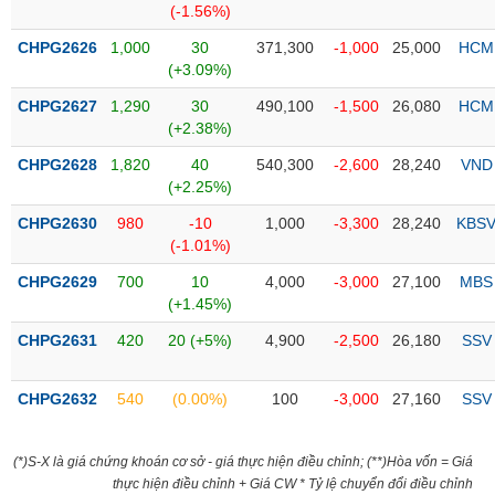
(-1.56%)
liệu
CHPG2626
1,000
30
371,300
-1,000
25,000
HCM
Tâm
(+3.09%)
lý
TIÊU
CHPG2627
1,290
30
490,100
-1,500
26,080
HCM
thị
DÙNG
(+2.38%)
trường
KHÔNG
THIẾT
CHPG2628
1,820
40
540,300
-2,600
28,240
VND
YẾU
(+2.25%)
CHPG2630
980
-10
1,000
-3,300
28,240
KBS
(-1.01%)
CHPG2629
700
10
4,000
-3,000
27,100
MBS
TIÊU
(+1.45%)
DÙNG
CHPG2631
420
20 (+5%)
4,900
-2,500
26,180
SSV
THIẾT
YẾU
CHPG2632
540
(0.00%)
100
-3,000
27,160
SSV
(*)S-X là giá chứng khoán cơ sở - giá thực hiện điều chỉnh; (**)Hòa vốn = Giá
CHĂM
thực hiện điều chỉnh + Giá CW * Tỷ lệ chuyển đổi điều chỉnh