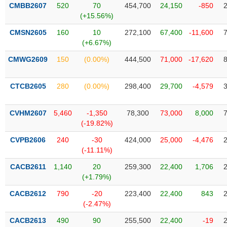
VỤ
CMBB2607
520
70
454,700
24,150
-850
TRUYỀN
(+15.56%)
THÔNG
CMSN2605
160
10
272,100
67,400
-11,600
(+6.67%)
CMWG2609
150
(0.00%)
444,500
71,000
-17,620
TIỆN
CTCB2605
280
(0.00%)
298,400
29,700
-4,579
ÍCH
CVHM2607
5,460
-1,350
78,300
73,000
8,000
(-19.82%)
BẤT
CVPB2606
240
-30
424,000
25,000
-4,476
ĐỘNG
(-11.11%)
SẢN
CACB2611
1,140
20
259,300
22,400
1,706
(+1.79%)
Mã
chứng
CACB2612
790
-20
223,400
22,400
843
khoán
(-2.47%)
(-)
CACB2613
490
90
255,500
22,400
-19