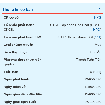
tài
chính
Thông tin cơ bản
CK cơ sở
:
HPG
Tổ chức phát hành
CTCP Tập đoàn Hòa Phát (HOSE:
CKCS
:
HPG
)
Tổ chức phát hành CW
:
CTCP Chứng khoán SSI (
SSI
)
Loại chứng quyền
:
Mua
Kiểu thực hiện
:
Châu Âu
Phương thức thực hiện
Thanh Toán Tiền
quyền
:
Thời hạn
:
6 tháng
Ngày phát hành
:
29/05/2020
Ngày niêm yết
:
11/06/2020
Ngày giao dịch đầu tiên
:
15/06/2020
Ngày giao dịch cuối
26/11/2020