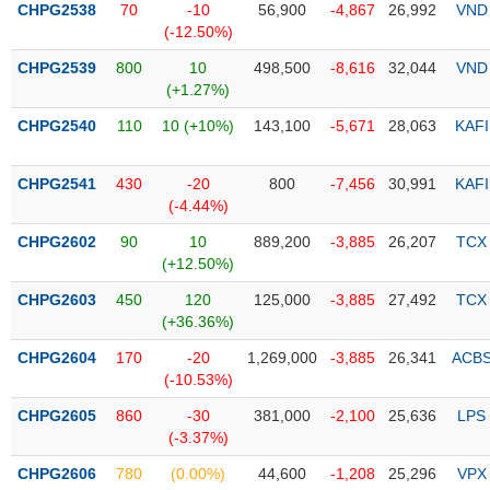
CHPG2538
70
-10
56,900
-4,867
26,992
VND
(-12.50%)
Trạng
thái
CHPG2539
800
10
498,500
-8,616
32,044
VND
NGÀNH
cổ
(+1.27%)
phiếu
CHPG2540
110
10 (+10%)
143,100
-5,671
28,063
KAFI
Quy
DOANH
mô
CHPG2541
430
-20
800
-7,456
30,991
KAFI
NGHIỆP
thị
(-4.44%)
trường
CHPG2602
90
10
889,200
-3,885
26,207
TCX
Niêm
(+12.50%)
CỔ
yết
PHIẾU
CHPG2603
450
120
125,000
-3,885
27,492
TCX
Niêm
(+36.36%)
yết
mới
CHPG2604
170
-20
1,269,000
-3,885
26,341
ACB
PHÁI
(-10.53%)
Niêm
SINH
yết
CHPG2605
860
-30
381,000
-2,100
25,636
LPS
bổ
(-3.37%)
sung
TRÁI
CHPG2606
780
(0.00%)
44,600
-1,208
25,296
VPX