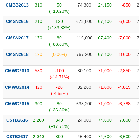
phân
CMBB2613
310
50
74,300
24,150
-850
tích
(+19.23%)
(-)
CMSN2616
210
120
673,800
67,400
-6,600
(+133.33%)
Thuật
ngữ
CMSN2617
170
80
116,000
67,400
-7,600
(-)
(+88.89%)
CMSN2618
120
(0.00%)
767,200
67,400
-8,600
Dịch
vụ
CMWG2613
580
-100
30,100
71,000
-2,850
(-)
(-14.71%)
CMWG2614
420
-20
32,200
71,000
-4,819
Đào
(-4.55%)
tạo
CMWG2615
300
80
633,200
71,000
-6,788
(+36.36%)
CSTB2616
2,260
340
24,000
74,600
7,600
(+17.71%)
Sách
tài
CSTB2617
2,040
300
46,400
74,600
6,600