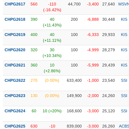
Tổng
VS-
CHPG2617
560
-110
44,700
-3,400
27,640
MSV
quan
SECTOR
(-16.42%)
Giao
CHPG2618
390
40
200
-6,888
30,448
KIS
dịch
(+11.43%)
Tài
CHPG2619
400
40
100
-6,333
29,933
KIS
chính
(+11.11%)
NĂNG
Phân
LƯỢNG
CHPG2620
320
30
100
-4,999
28,279
KIS
tích
(+10.34%)
kỹ
thuật
CHPG2621
360
10
100
-5,999
29,439
KIS
(+2.86%)
Hồ
NGUYÊN
sơ
CHPG2622
270
(0.00%)
633,400
-1,000
23,540
SSI
VẬT
doanh
LIỆU
nghiệp
CHPG2623
130
(0.00%)
149,900
-2,000
24,260
SSI
Tin
tức
CHPG2624
60
10 (+20%)
168,600
-3,000
25,120
SSI
sự
CÔNG
kiện
NGHIỆP
CHPG2625
630
-10
839,000
-3,000
26,260
ACB
Tài