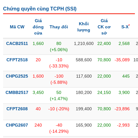
SÓC
SỨC
Chứng quyền cùng TCPH (
SSI
)
KHỎE
Giá
Giá
Khối
*
Mã CW
đóng
Thay đổi
CK cơ
S-X
lượng
cửa
sở
CACB2511
1,660
80
1,210,600
22,400
2,568
TÀI
(+5.06%)
CHÍNH
CFPT2518
20
-10
588,600
70,800
-35,089
10
(-33.33%)
CHPG2525
1,600
-100
117,600
22,000
445
(-5.88%)
CÔNG
NGHỆ
CMBB2517
3,450
50
180,200
24,150
3,900
THÔNG
(+1.47%)
TIN
CFPT2608
40
-10 (-20%)
199,400
70,800
-23,896
CHPG2607
240
-40
165,900
22,000
-2,993
(-14.29%)
DỊCH