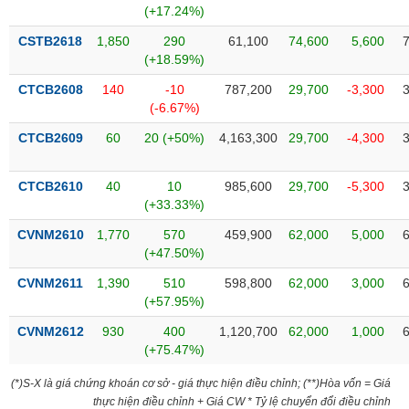
chính
(+17.24%)
CSTB2618
1,850
290
61,100
74,600
5,600
(+18.59%)
CTCB2608
140
-10
787,200
29,700
-3,300
Công
(-6.67%)
cụ
đầu
CTCB2609
60
20 (+50%)
4,163,300
29,700
-4,300
tư
CTCB2610
40
10
985,600
29,700
-5,300
(+33.33%)
Truyền
CVNM2610
1,770
570
459,900
62,000
5,000
thông
(+47.50%)
tài
CVNM2611
1,390
510
598,800
62,000
3,000
chính
(+57.95%)
CVNM2612
930
400
1,120,700
62,000
1,000
(+75.47%)
Dữ
(*)S-X là giá chứng khoán cơ sở - giá thực hiện điều chỉnh; (**)Hòa vốn = Giá
liệu
thực hiện điều chỉnh + Giá CW * Tỷ lệ chuyển đổi điều chỉnh