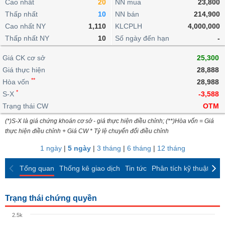
khoản
Cao nhất
20
NN mua
23,800
lai
dịch
lỗ
Phân
Vĩ
Thấp nhất
Thống
10
NN bán
214,900
Định
tích
mô
BẤT
Chứng
IR
Giao
kê
Chứng
Cao nhất NY
1,110
KLCPLH
4,000,000
giá
kỹ
ĐỘNG
quyền
Awards
dịch
giao
quyền
Thấp nhất NY
10
Số ngày đến hạn
-
thuật
SẢN
Nước
nội
dịch
Trái
ngoài
Tổng
bộ
Bảng
Giá CK cơ sở
phiếu
25,300
Tin
quan
giá
Đào
doanh
Giá thực hiện
28,888
Tự
Niên
tức
TÀI
trực
tạo
nghiệp
**
doanh
Hòa vốn
Thống
28,988
giám
CHÍNH
tuyến
kê
*
S-X
-3,588
Top
Tài
giao
Bộ
Trạng thái CW
OTM
cổ
liệu
dịch
Dịch
lọc
phiếu
cổ
(*)S-X là giá chứng khoán cơ sở - giá thực hiện điều chỉnh; (**)Hòa vốn = Giá
HÀNG
vụ
cổ
Định
đông
thực hiện điều chỉnh + Giá CW * Tỷ lệ chuyển đổi điều chỉnh
HÓA
Bản
phiếu
giá
đồ
1 ngày
|
5 ngày
|
3 tháng
|
6 tháng
|
12 tháng
So
ngành
sánh
KINH
Tổng quan
Thống kê giao dịch
Tin tức
Phân tích kỹ thuật
CK
cổ
Thống
TẾ
phiếu
kê
giao
Trạng thái chứng quyền
Báo
dịch
cáo
THẾ
2.5k
phân
GIỚI