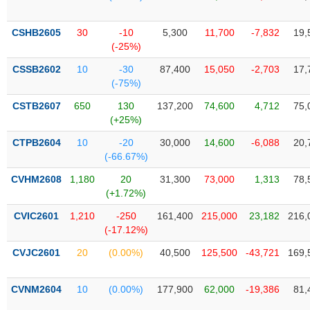
Tổng
VS-
quan
SECTOR
CSHB2605
30
-10
5,300
11,700
-7,832
19,
Giao
(-25%)
dịch
CSSB2602
10
-30
87,400
15,050
-2,703
17,
Tài
(-75%)
chính
NĂNG
CSTB2607
650
130
137,200
74,600
4,712
75,
Phân
LƯỢNG
(+25%)
tích
kỹ
CTPB2604
10
-20
30,000
14,600
-6,088
20,
thuật
(-66.67%)
Hồ
CVHM2608
1,180
20
31,300
73,000
1,313
78,
NGUYÊN
sơ
(+1.72%)
VẬT
doanh
LIỆU
CVIC2601
1,210
-250
161,400
215,000
23,182
216,
nghiệp
(-17.12%)
Tin
CVJC2601
20
(0.00%)
40,500
125,500
-43,721
169,
tức
sự
CÔNG
kiện
CVNM2604
10
(0.00%)
177,900
62,000
-19,386
81,
NGHIỆP
Tài