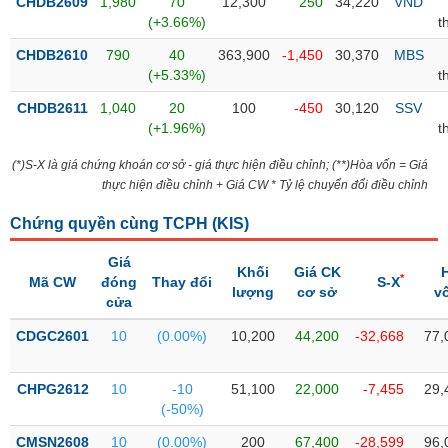
PHIẾU
CHDB2609
1,980
70
12,300
250
34,220
VND
Hủy
(+3.66%)
t
niêm
yết
CHDB2610
790
40
363,900
-1,450
30,370
MBS
(+5.33%)
t
Theo
CÔNG
dõi
CHDB2611
1,040
20
100
-450
30,120
SSV
CỤ
đặc
(+1.96%)
t
ĐẦU
biệt
TƯ
(*)S-X là giá chứng khoán cơ sở - giá thực hiện điều chỉnh; (**)Hòa vốn = Giá
Không
thực hiện điều chỉnh + Giá CW * Tỷ lệ chuyển đổi điều chỉnh
được
ký
XUẤT
Chứng quyền cùng TCPH (
KIS
)
quỹ
DỮ
Giá
LIỆU
Danh
Khối
Giá CK
*
Mã CW
đóng
Thay đổi
S-X
mục
lượng
cơ sở
v
cửa
ETF
TIN
CDGC2601
10
(0.00%)
10,200
44,200
-32,668
77,
Cổ
MỚI
phiếu
CHPG2612
10
-10
51,100
22,000
-7,455
29,
chi
Ngành
(-50%)
tiết
(-)
CMSN2608
10
(0.00%)
200
67,400
-28,599
96,