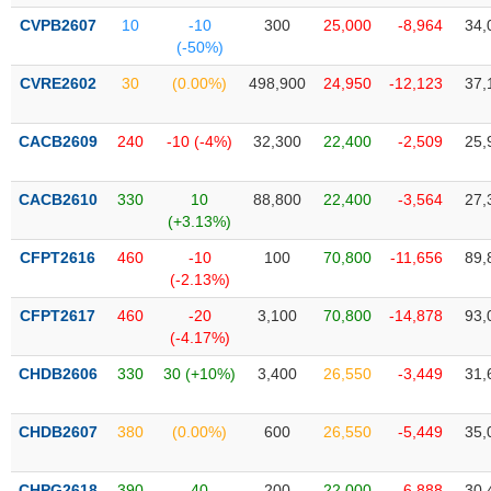
liệu
CVPB2607
10
-10
300
25,000
-8,964
34,
(-50%)
Tâm
CVRE2602
30
(0.00%)
498,900
24,950
-12,123
37,
lý
TIÊU
thị
DÙNG
trường
KHÔNG
CACB2609
240
-10 (-4%)
32,300
22,400
-2,509
25,
THIẾT
YẾU
CACB2610
330
10
88,800
22,400
-3,564
27,
(+3.13%)
CFPT2616
460
-10
100
70,800
-11,656
89,
(-2.13%)
TIÊU
CFPT2617
460
-20
3,100
70,800
-14,878
93,
DÙNG
(-4.17%)
THIẾT
YẾU
CHDB2606
330
30 (+10%)
3,400
26,550
-3,449
31,
CHDB2607
380
(0.00%)
600
26,550
-5,449
35,
CHĂM
CHPG2618
390
40
200
22,000
-6,888
30,