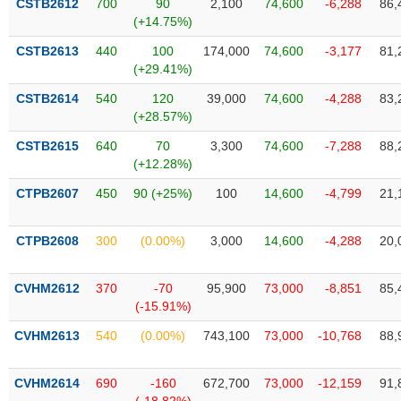
CSTB2612
700
90
2,100
74,600
-6,288
86,
Tất cả
Cổ phiếu
Chỉ số
Chứng chỉ quỹ
Chứng q
(+14.75%)
CSTB2613
440
100
174,000
74,600
-3,177
81,
Lãnh
đạo
(+29.41%)
(-)
CSTB2614
540
120
39,000
74,600
-4,288
83,
(+28.57%)
Tất cả
Người nội bộ
Người liên quan
Cổ đông lớn
CSTB2615
640
70
3,300
74,600
-7,288
88,
(+12.28%)
Tin
tức
(-)
CTPB2607
450
90 (+25%)
100
14,600
-4,799
21,
CTPB2608
300
(0.00%)
3,000
14,600
-4,288
20,
Bài
viết
của
CVHM2612
370
-70
95,900
73,000
-8,851
85,
tác
(-15.91%)
giả
(-)
CVHM2613
540
(0.00%)
743,100
73,000
-10,768
88,
Báo
CVHM2614
690
-160
672,700
73,000
-12,159
91,
cáo