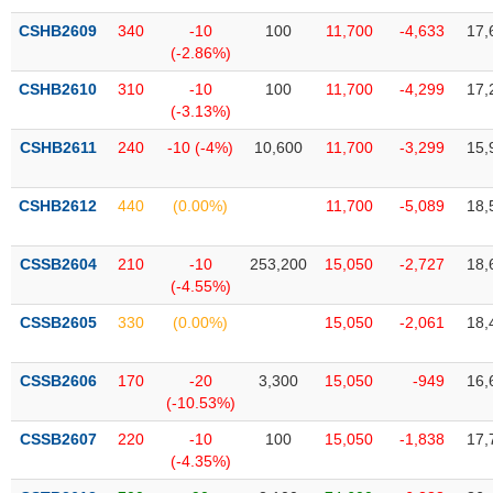
VỤ
CSHB2609
340
-10
100
11,700
-4,633
17,
TRUYỀN
(-2.86%)
THÔNG
CSHB2610
310
-10
100
11,700
-4,299
17,
(-3.13%)
CSHB2611
240
-10 (-4%)
10,600
11,700
-3,299
15,
TIỆN
ÍCH
CSHB2612
440
(0.00%)
11,700
-5,089
18,
CSSB2604
210
-10
253,200
15,050
-2,727
18,
(-4.55%)
BẤT
ĐỘNG
CSSB2605
330
(0.00%)
15,050
-2,061
18,
SẢN
CSSB2606
170
-20
3,300
15,050
-949
16,
Mã
(-10.53%)
chứng
khoán
CSSB2607
220
-10
100
15,050
-1,838
17,
(-)
(-4.35%)