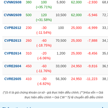
chính
CVNM2608
380
100
5,800
62,000
-2,930
68,
(+35.71%)
CVNM2609
500
120
10,500
62,000
-5,946
72,
(+31.58%)
Công
CVPB2612
230
-30
100
25,000
-6,999
33,
cụ
(-11.54%)
đầu
tư
CVPB2613
260
-60
70,500
25,000
-7,888
34,
(-18.75%)
CVPB2614
310
-20
1,200
25,000
-8,456
35,
(-6.06%)
Truyền
CVRE2604
450
-60
33,000
24,950
-9,816
36,
thông
(-11.76%)
tài
chính
CVRE2605
410
-30
56,300
24,950
-11,223
38,
(-6.82%)
(*)S-X là giá chứng khoán cơ sở - giá thực hiện điều chỉnh; (**)Hòa vốn = Giá
thực hiện điều chỉnh + Giá CW * Tỷ lệ chuyển đổi điều chỉnh
Dữ
liệu