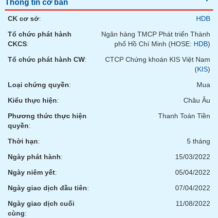
tài
Thông tin cơ bản
chính
CK cơ sở
:
HDB
Tổ chức phát hành
Ngân hàng TMCP Phát triển Thành
CKCS
:
phố Hồ Chí Minh (HOSE:
HDB
)
Tổ chức phát hành CW
:
CTCP Chứng khoán KIS Việt Nam
(
KIS
)
Loại chứng quyền
:
Mua
Kiểu thực hiện
:
Châu Âu
Phương thức thực hiện
Thanh Toán Tiền
quyền
:
Thời hạn
:
5 tháng
Ngày phát hành
:
15/03/2022
Ngày niêm yết
:
05/04/2022
Ngày giao dịch đầu tiên
:
07/04/2022
Ngày giao dịch cuối
11/08/2022
cùng
: