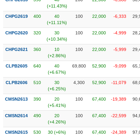
SÓC
(+11.43%)
SỨC
KHỎE
CHPG2619
400
40
100
22,000
-6,333
29,
(+11.11%)
CHPG2620
320
30
100
22,000
-4,999
28,
(+10.34%)
TÀI
CHPG2621
360
10
100
22,000
-5,999
29,
CHÍNH
(+2.86%)
CLPB2605
640
40
69,800
52,900
-9,099
65,
(+6.67%)
CLPB2606
510
30
4,300
52,900
-11,079
68,
CÔNG
(+6.25%)
NGHỆ
THÔNG
CMSN2613
390
20
100
67,400
-19,389
90,
TIN
(+5.41%)
CMSN2614
490
20
100
67,400
-22,599
94,
(+4.26%)
CMSN2615
530
30 (+6%)
100
67,400
-24,389
97,
DỊCH