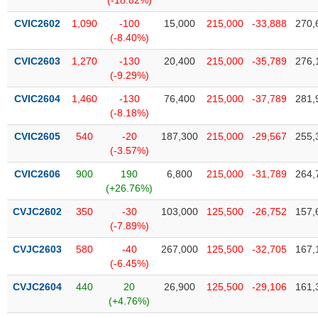
(-18.82%)
phân
tích
CVIC2602
1,090
-100
15,000
215,000
-33,888
270,
(-)
(-8.40%)
CVIC2603
1,270
-130
20,400
215,000
-35,789
276,
Thuật
(-9.29%)
ngữ
(-)
CVIC2604
1,460
-130
76,400
215,000
-37,789
281,
(-8.18%)
CVIC2605
540
-20
187,300
215,000
-29,567
255,
Dịch
(-3.57%)
vụ
(-)
CVIC2606
900
190
6,800
215,000
-31,789
264,
(+26.76%)
Đào
CVJC2602
350
-30
103,000
125,500
-26,752
157,
tạo
(-7.89%)
CVJC2603
580
-40
267,000
125,500
-32,705
167,
(-6.45%)
CVJC2604
440
20
26,900
125,500
-29,106
161,
Sách
(+4.76%)
tài