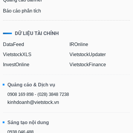
Báo cáo phân tích
DỮ LIỆU TÀI CHÍNH
DataFeed
IROnline
VietstockXLS
VietstockUpdater
InvestOnline
VietstockFinance
Quảng cáo & Dịch vụ
0908 169 898 - (028) 3848 7238
kinhdoanh@vietstock.vn
Sáng tạo nội dung
0938 046 488