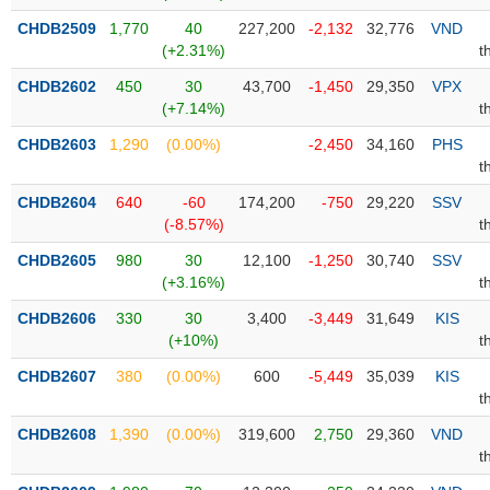
CHDB2509
1,770
40
227,200
-2,132
32,776
VND
Trạng
(+2.31%)
t
thái
NGÀNH
cổ
CHDB2602
450
30
43,700
-1,450
29,350
VPX
phiếu
(+7.14%)
t
CHDB2603
1,290
(0.00%)
-2,450
34,160
PHS
Quy
t
DOANH
mô
NGHIỆP
thị
CHDB2604
640
-60
174,200
-750
29,220
SSV
trường
(-8.57%)
t
Niêm
CHDB2605
980
30
12,100
-1,250
30,740
SSV
CỔ
yết
(+3.16%)
t
PHIẾU
Niêm
CHDB2606
330
30
3,400
-3,449
31,649
KIS
yết
(+10%)
t
mới
PHÁI
CHDB2607
380
(0.00%)
600
-5,449
35,039
KIS
Niêm
SINH
t
yết
CHDB2608
1,390
(0.00%)
319,600
2,750
29,360
VND
bổ
t
sung
TRÁI