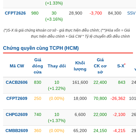
(+1.33%)
liệu
CFPT2626
980
30
28,900
-3,700
84,300
SSV
Tâm
(+3.16%)
lý
TIÊU
thị
(*)S-X là giá chứng khoán cơ sở - giá thực hiện điều chỉnh; (**)Hòa vốn = Giá
DÙNG
trường
thực hiện điều chỉnh + Giá CW * Tỷ lệ chuyển đổi điều chỉnh
KHÔNG
THIẾT
Chứng quyền cùng TCPH (
HCM
)
YẾU
Giá
Giá
Khối
*
Mã CW
đóng
Thay đổi
CK cơ
S-X
lượng
cửa
sở
TIÊU
CACB2606
830
10
161,600
22,400
843
24
DÙNG
(+1.22%)
THIẾT
CFPT2609
250
(0.00%)
18,000
70,800
-26,362
101
YẾU
CHPG2609
740
10
6,600
22,000
-2,100
26
(+1.37%)
CMBB2609
360
(0.00%)
65,200
24,150
-4,215
29
CHĂM