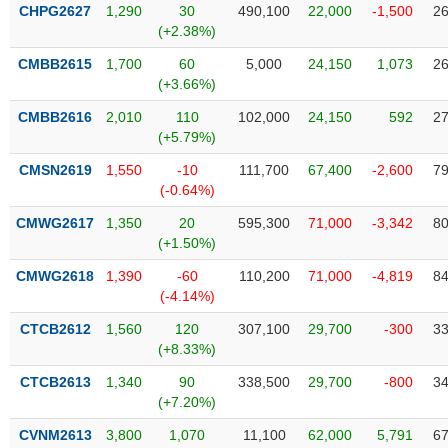
VỤ
CHPG2627
1,290
30
490,100
22,000
-1,500
26
TRUYỀN
(+2.38%)
THÔNG
CMBB2615
1,700
60
5,000
24,150
1,073
26
(+3.66%)
CMBB2616
2,010
110
102,000
24,150
592
27
(+5.79%)
TIỆN
CMSN2619
1,550
-10
111,700
67,400
-2,600
79
ÍCH
(-0.64%)
CMWG2617
1,350
20
595,300
71,000
-3,342
80
(+1.50%)
BẤT
CMWG2618
1,390
-60
110,200
71,000
-4,819
84
ĐỘNG
(-4.14%)
SẢN
CTCB2612
1,560
120
307,100
29,700
-300
33
(+8.33%)
Mã
chứng
CTCB2613
1,340
90
338,500
29,700
-800
34
khoán
(+7.20%)
(-)
CVNM2613
3,800
1,070
11,100
62,000
5,791
67