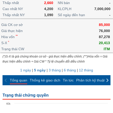
khoản
lai
Thấp nhất
2,660
NN bán
-
dịch
lỗ
Phân
Vĩ
Thống
Định
Cao nhất NY
4,200
KLCPLH
7,000,000
tích
mô
BẤT
Chứng
IR
Giao
kê
Chứng
giá
Thấp nhất NY
kỹ
1,090
Số ngày đến hạn
-
ĐỘNG
quyền
Awards
dịch
giao
quyền
thuật
SẢN
Nước
nội
dịch
Trái
Giá CK cơ sở
85,000
ngoài
Tổng
bộ
Bảng
phiếu
Giá thực hiện
76,000
Tin
quan
giá
Đào
doanh
Tự
**
Niên
tức
Hòa vốn
87,278
TÀI
trực
tạo
nghiệp
doanh
Thống
giám
*
S-X
20,413
CHÍNH
tuyến
kê
Top
Trạng thái CW
ITM
Tài
giao
Bộ
cổ
liệu
(*)S-X là giá chứng khoán cơ sở - giá thực hiện điều chỉnh; (**)Hòa vốn = Giá
dịch
Dịch
lọc
phiếu
cổ
HÀNG
thực hiện điều chỉnh + Giá CW * Tỷ lệ chuyển đổi điều chỉnh
vụ
cổ
Định
đông
HÓA
Bản
phiếu
1 ngày
|
5 ngày
|
3 tháng
|
6 tháng
|
12 tháng
giá
đồ
So
ngành
Tổng quan
Thống kê giao dịch
Tin tức
Phân tích kỹ thuật
CK
sánh
KINH
cổ
Thống
TẾ
phiếu
kê
Trạng thái chứng quyền
giao
Báo
dịch
40k
cáo
THẾ
phân
GIỚI