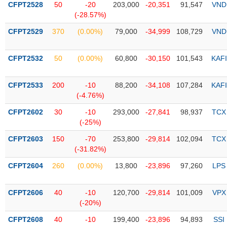
CFPT2528
50
-20
203,000
-20,351
91,547
VND
(-28.57%)
Trạng
thái
CFPT2529
370
(0.00%)
79,000
-34,999
108,729
VND
NGÀNH
cổ
phiếu
CFPT2532
50
(0.00%)
60,800
-30,150
101,543
KAFI
Quy
DOANH
mô
CFPT2533
200
-10
88,200
-34,108
107,284
KAFI
NGHIỆP
thị
(-4.76%)
trường
CFPT2602
30
-10
293,000
-27,841
98,937
TCX
Niêm
(-25%)
CỔ
yết
PHIẾU
CFPT2603
150
-70
253,800
-29,814
102,094
TCX
Niêm
(-31.82%)
yết
mới
CFPT2604
260
(0.00%)
13,800
-23,896
97,260
LPS
PHÁI
Niêm
SINH
yết
CFPT2606
40
-10
120,700
-29,814
101,009
VPX
bổ
(-20%)
sung
TRÁI
CFPT2608
40
-10
199,400
-23,896
94,893
SSI