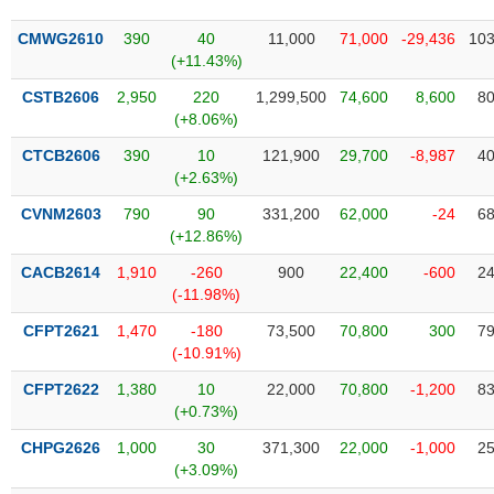
SÓC
SỨC
CMWG2610
390
40
11,000
71,000
-29,436
103
KHỎE
(+11.43%)
CSTB2606
2,950
220
1,299,500
74,600
8,600
80
(+8.06%)
CTCB2606
390
10
121,900
29,700
-8,987
40
TÀI
(+2.63%)
CHÍNH
CVNM2603
790
90
331,200
62,000
-24
68
(+12.86%)
CACB2614
1,910
-260
900
22,400
-600
24
(-11.98%)
CÔNG
NGHỆ
CFPT2621
1,470
-180
73,500
70,800
300
79
THÔNG
(-10.91%)
TIN
CFPT2622
1,380
10
22,000
70,800
-1,200
83
(+0.73%)
CHPG2626
1,000
30
371,300
22,000
-1,000
25
(+3.09%)
DỊCH