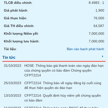
chính
TLCĐ điều chỉnh
:
8.4983 : 1
Giá phát hành
:
1,900
Giá thực hiện
:
76,000
Công
Giá TH điều chỉnh
:
64,587
cụ
đầu
Khối lượng Niêm yết
:
7,000,000
tư
Khối lượng lưu hành
:
7,000,000
Tài liệu
:
Bản cáo bạch phát hành
Tin tức
Truyền
31/10/2023
HOSE: Thông báo giá thanh toán vào ngày đáo hạn
thông
của chứng quyền có bảo đảm Chứng quyền
tài
CFPT2214
chính
25/10/2023
CFPT2214: Thông báo về ngày đăng ký cuối cùng
để thực hiện quyền do đáo hạn
13/10/2023
CFPT2214: Quyết định hủy niêm yết chứng quyền
Dữ
có bảo đảm
liệu