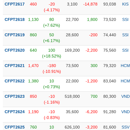
Tổng
VS-
CFPT2617
460
-20
3,100
-14,878
93,038
KIS
quan
SECTOR
(-4.17%)
Giao
CFPT2618
1,130
80
22,700
1,800
73,520
SSI
dịch
(+7.62%)
Tài
CFPT2619
860
50
28,600
-200
74,440
SSI
chính
(+6.17%)
NĂNG
Phân
LƯỢNG
CFPT2620
640
100
169,200
-2,200
75,560
SSI
tích
(+18.52%)
kỹ
thuật
CFPT2621
1,470
-180
73,500
300
79,320
HCM
(-10.91%)
Hồ
NGUYÊN
sơ
CFPT2622
1,380
10
22,000
-1,200
83,040
HCM
VẬT
doanh
(+0.73%)
LIỆU
nghiệp
CFPT2623
850
-10
518,000
700
80,300
VND
Tin
(-1.16%)
tức
CFPT2624
1,190
-10
35,600
-6,200
91,280
VND
sự
(-0.83%)
CÔNG
kiện
NGHIỆP
CFPT2625
760
10
626,100
-3,200
81,600
SSV
Tài