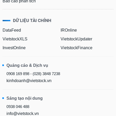
Báo cáo phân tích
DỮ LIỆU TÀI CHÍNH
DataFeed
IROnline
VietstockXLS
VietstockUpdater
InvestOnline
VietstockFinance
Quảng cáo & Dịch vụ
0908 169 898 - (028) 3848 7238
kinhdoanh@vietstock.vn
Sáng tạo nội dung
0938 046 488
info@vietstock.vn