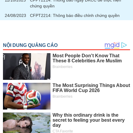
11/10/2023
CFPT2214: Thông báo ngày ĐKCC để thực hiện
tài
chứng quyền
chính
24/08/2023
CFPT2214: Thông báo điều chỉnh chứng quyền