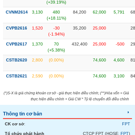
Tất cả
Cổ phiếu
Chỉ số
Chứng chỉ quỹ
Chứng q
(+39.19%)
CVNM2614
3,130
480
84,200
62,000
5,791
68
Lãnh
(+18.11%)
đạo
(-)
CVPB2616
1,520
-30
35,200
25,000
28
(-1.94%)
Tất cả
Người nội bộ
Người liên quan
Cổ đông lớn
CVPB2617
1,370
70
432,400
25,000
-500
29
(+5.38%)
Tin
CSTB2620
2,800
(0.00%)
74,600
4,600
81
tức
(-)
CSTB2621
2,590
(0.00%)
74,600
3,100
84
Bài
viết
(*)S-X là giá chứng khoán cơ sở - giá thực hiện điều chỉnh; (**)Hòa vốn = Giá
của
tác
thực hiện điều chỉnh + Giá CW * Tỷ lệ chuyển đổi điều chỉnh
giả
(-)
Thông tin cơ bản
CK cơ sở
:
FPT
Báo
cáo
Tổ chức phát hành
CTCP FPT (HOSE:
FPT
)