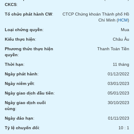
phân
CKCS
:
tích
(-)
Tổ chức phát hành CW
:
CTCP Chứng khoán Thành phố Hồ
Chí Minh (
HCM
)
Loại chứng quyền
:
Mua
Thuật
ngữ
Kiểu thực hiện
:
Châu Âu
(-)
Phương thức thực hiện
Thanh Toán Tiền
quyền
:
Dịch
vụ
Thời hạn
:
11 tháng
(-)
Ngày phát hành
:
01/12/2022
Ngày niêm yết
:
03/01/2023
Đào
Ngày giao dịch đầu tiên
:
05/01/2023
tạo
Ngày giao dịch cuối
30/10/2023
cùng
:
Ngày đáo hạn
:
01/11/2023
Sách
Tỷ lệ chuyển đổi
:
10 : 1
tài