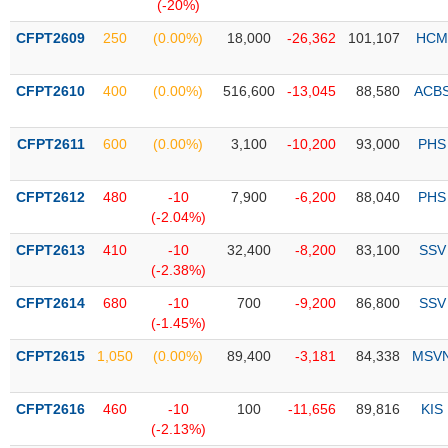
PHIẾU
Hủy
(-20%)
niêm
CFPT2609
250
(0.00%)
18,000
-26,362
101,107
HCM
yết
Theo
CFPT2610
400
(0.00%)
516,600
-13,045
88,580
ACB
CÔNG
dõi
CỤ
đặc
ĐẦU
biệt
CFPT2611
600
(0.00%)
3,100
-10,200
93,000
PHS
TƯ
Không
được
CFPT2612
480
-10
7,900
-6,200
88,040
PHS
ký
(-2.04%)
XUẤT
quỹ
DỮ
CFPT2613
410
-10
32,400
-8,200
83,100
SSV
LIỆU
Danh
(-2.38%)
mục
CFPT2614
680
-10
700
-9,200
86,800
SSV
ETF
(-1.45%)
TIN
Cổ
MỚI
CFPT2615
1,050
(0.00%)
89,400
-3,181
84,338
MSV
phiếu
chi
Ngành
CFPT2616
460
-10
100
-11,656
89,816
KIS
tiết
(-)
(-2.13%)