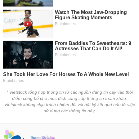
* Vietstock tổng hợp thông tin từ các nguồn đáng tin cậy vào thời
điểm công bố cho mục đích cung cấp thông tin tham khảo.
Vietstock không chịu trách nhiệm đối với bất kỳ kết quả nào từ việc
sử dụng các thông tin này.