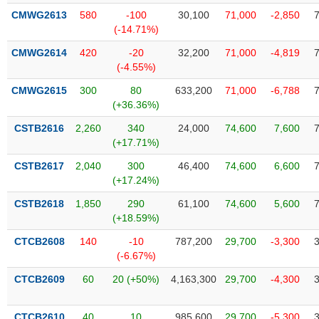
Tất cả
Cổ phiếu
Chỉ số
Chứng chỉ quỹ
Chứng q
CMWG2613
580
-100
30,100
71,000
-2,850
(-14.71%)
Lãnh
CMWG2614
420
-20
32,200
71,000
-4,819
đạo
(-)
(-4.55%)
CMWG2615
300
80
633,200
71,000
-6,788
Tất cả
Người nội bộ
Người liên quan
Cổ đông lớn
(+36.36%)
CSTB2616
2,260
340
24,000
74,600
7,600
Tin
(+17.71%)
tức
(-)
CSTB2617
2,040
300
46,400
74,600
6,600
(+17.24%)
Bài
CSTB2618
1,850
290
61,100
74,600
5,600
viết
(+18.59%)
của
tác
CTCB2608
140
-10
787,200
29,700
-3,300
giả
(-6.67%)
(-)
CTCB2609
60
20 (+50%)
4,163,300
29,700
-4,300
Báo
cáo
CTCB2610
40
10
985,600
29,700
-5,300