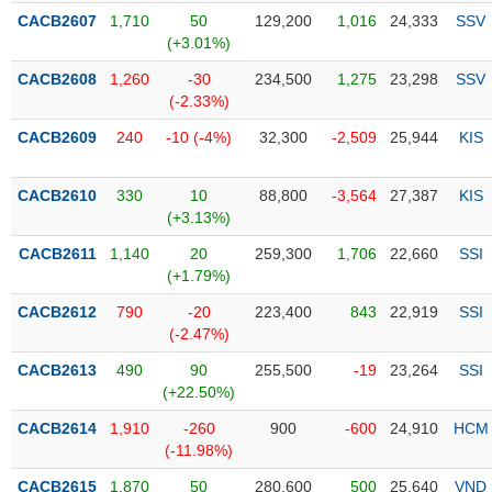
PHIẾU
Hủy
CACB2607
1,710
50
129,200
1,016
24,333
SSV
niêm
(+3.01%)
yết
CACB2608
1,260
-30
234,500
1,275
23,298
SSV
Theo
CÔNG
(-2.33%)
dõi
CỤ
đặc
CACB2609
240
-10 (-4%)
32,300
-2,509
25,944
KIS
ĐẦU
biệt
TƯ
Không
CACB2610
330
10
88,800
-3,564
27,387
KIS
được
(+3.13%)
ký
XUẤT
CACB2611
1,140
20
259,300
1,706
22,660
SSI
quỹ
DỮ
(+1.79%)
LIỆU
Danh
CACB2612
790
-20
223,400
843
22,919
SSI
mục
(-2.47%)
ETF
TIN
CACB2613
490
90
255,500
-19
23,264
SSI
Cổ
MỚI
(+22.50%)
phiếu
CACB2614
chi
1,910
-260
900
-600
24,910
HCM
Ngành
(-11.98%)
tiết
(-)
CACB2615
1,870
50
280,600
500
25,640
VND