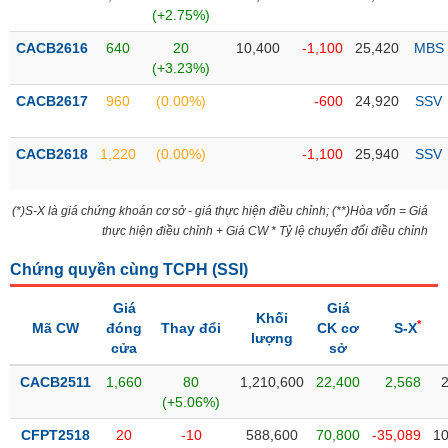
Tổng
VS-
(+2.75%)
quan
SECTOR
CACB2616
640
20
10,400
-1,100
25,420
MBS
Giao
(+3.23%)
dịch
CACB2617
960
(0.00%)
-600
24,920
SSV
Tài
chính
NĂNG
CACB2618
1,220
(0.00%)
-1,100
25,940
SSV
Phân
LƯỢNG
tích
kỹ
(*)S-X là giá chứng khoán cơ sở - giá thực hiện điều chỉnh; (**)Hòa vốn = Giá
thuật
thực hiện điều chỉnh + Giá CW * Tỷ lệ chuyển đổi điều chỉnh
Hồ
NGUYÊN
Chứng quyền cùng TCPH (
SSI
)
sơ
VẬT
doanh
Giá
Giá
LIỆU
nghiệp
Khối
*
Mã CW
đóng
Thay đổi
CK cơ
S-X
lượng
cửa
sở
Tin
tức
CACB2511
1,660
80
1,210,600
22,400
2,568
sự
(+5.06%)
CÔNG
kiện
NGHIỆP
CFPT2518
20
-10
588,600
70,800
-35,089
10
Tài