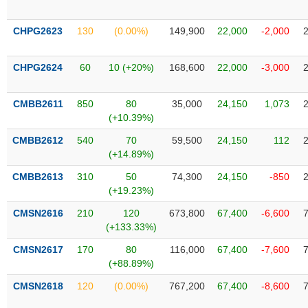
VỤ
TRUYỀN
CHPG2623
130
(0.00%)
149,900
22,000
-2,000
THÔNG
CHPG2624
60
10 (+20%)
168,600
22,000
-3,000
TIỆN
CMBB2611
850
80
35,000
24,150
1,073
(+10.39%)
ÍCH
CMBB2612
540
70
59,500
24,150
112
(+14.89%)
CMBB2613
310
50
74,300
24,150
-850
BẤT
(+19.23%)
ĐỘNG
CMSN2616
210
120
673,800
67,400
-6,600
SẢN
(+133.33%)
Mã
CMSN2617
170
80
116,000
67,400
-7,600
chứng
(+88.89%)
khoán
(-)
CMSN2618
120
(0.00%)
767,200
67,400
-8,600