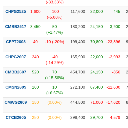
(-33.33%)
liệu
CHPG2525
1,600
-100
117,600
22,000
445
Tâm
(-5.88%)
lý
TIÊU
CMBB2517
3,450
50
180,200
24,150
3,900
thị
DÙNG
(+1.47%)
trường
KHÔNG
THIẾT
CFPT2608
40
-10 (-20%)
199,400
70,800
-23,896
YẾU
CHPG2607
240
-40
165,900
22,000
-2,993
(-14.29%)
CMBB2607
520
70
454,700
24,150
-850
TIÊU
(+15.56%)
DÙNG
CMSN2605
160
10
272,100
67,400
-11,600
THIẾT
(+6.67%)
YẾU
CMWG2609
150
(0.00%)
444,500
71,000
-17,620
CTCB2605
280
(0.00%)
298,400
29,700
-4,579
CHĂM