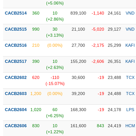
(+5.06%)
Trạng
CACB2514
360
10
839,100
-1,140
24,161
VND
thái
(+2.86%)
NGÀNH
cổ
CACB2515
990
30
21,100
-5,020
29,127
VND
phiếu
(+3.13%)
Quy
CACB2516
210
(0.00%)
27,700
-2,175
25,299
KAFI
DOANH
mô
NGHIỆP
thị
trường
CACB2517
390
10
155,200
-2,606
26,351
KAFI
(+2.63%)
Niêm
CỔ
yết
CACB2602
620
-110
30,600
-19
23,488
TCX
PHIẾU
(-15.07%)
Niêm
yết
CACB2603
1,200
(0.00%)
39,200
-19
24,488
TCX
mới
PHÁI
Niêm
SINH
CACB2604
1,020
60
168,300
-19
24,178
LPS
yết
(+6.25%)
bổ
CACB2606
830
10
161,600
843
24,419
HCM
sung
TRÁI
(+1.22%)