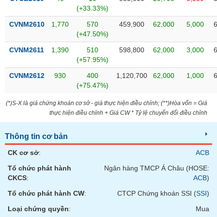
phân
(+33.33%)
tích
(-)
CVNM2610
1,770
570
459,900
62,000
5,000
(+47.50%)
Thuật
CVNM2611
1,390
510
598,800
62,000
3,000
ngữ
(+57.95%)
(-)
CVNM2612
930
400
1,120,700
62,000
1,000
(+75.47%)
Dịch
vụ
(*)S-X là giá chứng khoán cơ sở - giá thực hiện điều chỉnh; (**)Hòa vốn = Giá
(-)
thực hiện điều chỉnh + Giá CW * Tỷ lệ chuyển đổi điều chỉnh
Thông tin cơ bản
Đào
tạo
CK cơ sở
:
ACB
Tổ chức phát hành
Ngân hàng TMCP Á Châu (HOSE:
CKCS
:
ACB
)
Tổ chức phát hành CW
:
CTCP Chứng khoán SSI (
SSI
)
Sách
tài
Loại chứng quyền
:
Mua