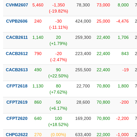
SÓC
CVHM2607
5,460
-1,350
78,300
73,000
8,000
SỨC
(-19.82%)
KHỎE
CVPB2606
240
-30
424,000
25,000
-4,476
(-11.11%)
CACB2611
1,140
20
259,300
22,400
1,706
(+1.79%)
TÀI
CHÍNH
CACB2612
790
-20
223,400
22,400
843
(-2.47%)
CACB2613
490
90
255,500
22,400
-19
(+22.50%)
CÔNG
CFPT2618
1,130
80
22,700
70,800
1,800
NGHỆ
(+7.62%)
THÔNG
TIN
CFPT2619
860
50
28,600
70,800
-200
(+6.17%)
CFPT2620
640
100
169,200
70,800
-2,200
(+18.52%)
DỊCH
CHPG2622
270
(0.00%)
633,400
22,000
-1,000