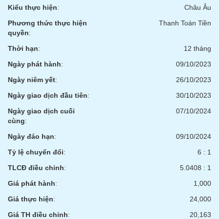
chính
Kiểu thực hiện
:
Châu Âu
Phương thức thực hiện
Thanh Toán Tiền
quyền
:
Công
Thời hạn
:
12 tháng
cụ
Ngày phát hành
:
09/10/2023
đầu
tư
Ngày niêm yết
:
26/10/2023
Ngày giao dịch đầu tiên
:
30/10/2023
Ngày giao dịch cuối
07/10/2024
cùng
:
Truyền
thông
Ngày đáo hạn
:
09/10/2024
tài
Tỷ lệ chuyển đổi
:
6 : 1
chính
TLCĐ điều chỉnh
:
5.0408 : 1
Giá phát hành
:
1,000
Giá thực hiện
:
24,000
Dữ
liệu
Giá TH điều chỉnh
:
20,163