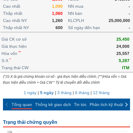
khoản
lai
dịch
lỗ
Phân
Vĩ
Cao nhất
1,090
NN mua
-
Thống
Định
tích
mô
BẤT
Chứng
IR
Thấp nhất
1,060
NN bán
-
Giao
kê
Chứng
giá
kỹ
ĐỘNG
quyền
Awards
Cao nhất NY
1,260
KLCPLH
25,000,000
dịch
giao
quyền
thuật
SẢN
Nước
nội
dịch
Thấp nhất NY
600
Số ngày đến hạn
-
Trái
ngoài
Tổng
bộ
Bảng
phiếu
Tin
quan
Giá CK cơ sở
25,450
giá
Đào
doanh
Tự
Niên
tức
TÀI
trực
tạo
Giá thực hiện
24,000
nghiệp
doanh
Thống
giám
CHÍNH
tuyến
**
Hòa vốn
25,557
kê
Top
Tài
*
S-X
5,287
giao
Bộ
cổ
liệu
dịch
Dịch
Trạng thái CW
lọc
ITM
phiếu
cổ
HÀNG
vụ
cổ
Định
(*)S-X là giá chứng khoán cơ sở - giá thực hiện điều chỉnh; (**)Hòa vốn = Giá
đông
HÓA
Bản
phiếu
thực hiện điều chỉnh + Giá CW * Tỷ lệ chuyển đổi điều chỉnh
giá
đồ
So
ngành
1 ngày
|
5 ngày
|
3 tháng
|
6 tháng
|
12 tháng
sánh
KINH
cổ
Thống
Tổng quan
Thống kê giao dịch
Tin tức
Phân tích kỹ thuật
CK
TẾ
phiếu
kê
giao
Báo
dịch
Trạng thái chứng quyền
cáo
THẾ
phân
GIỚI
10k