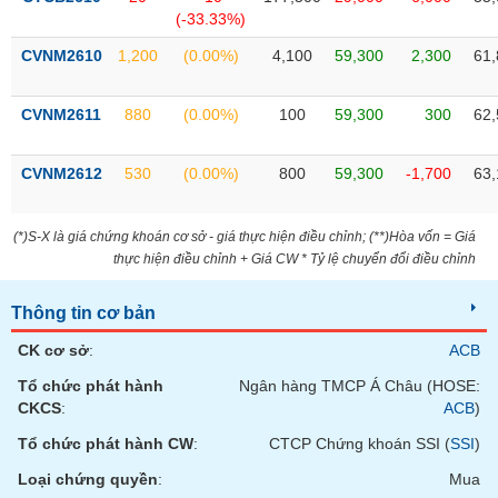
phân
(-33.33%)
tích
(-)
CVNM2610
1,200
(0.00%)
4,100
59,300
2,300
61,
Thuật
CVNM2611
880
(0.00%)
100
59,300
300
62,
ngữ
(-)
CVNM2612
530
(0.00%)
800
59,300
-1,700
63,
Dịch
vụ
(*)S-X là giá chứng khoán cơ sở - giá thực hiện điều chỉnh; (**)Hòa vốn = Giá
(-)
thực hiện điều chỉnh + Giá CW * Tỷ lệ chuyển đổi điều chỉnh
Thông tin cơ bản
Đào
tạo
CK cơ sở
:
ACB
Tổ chức phát hành
Ngân hàng TMCP Á Châu (HOSE:
CKCS
:
ACB
)
Tổ chức phát hành CW
:
CTCP Chứng khoán SSI (
SSI
)
Sách
tài
Loại chứng quyền
:
Mua