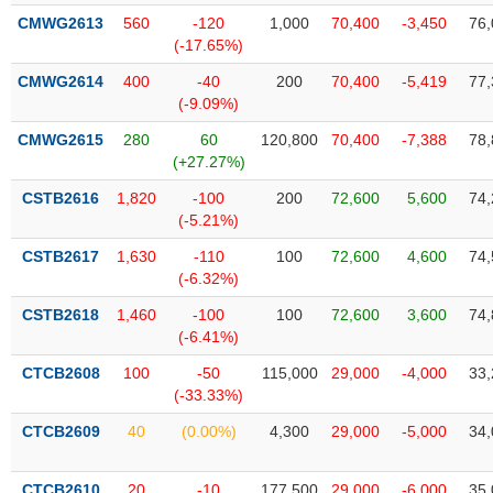
Tất cả
Cổ phiếu
Chỉ số
Chứng chỉ quỹ
Chứng q
CMWG2613
560
-120
1,000
70,400
-3,450
76,
(-17.65%)
Lãnh
CMWG2614
400
-40
200
70,400
-5,419
77,
đạo
(-)
(-9.09%)
CMWG2615
280
60
120,800
70,400
-7,388
78,
Tất cả
Người nội bộ
Người liên quan
Cổ đông lớn
(+27.27%)
CSTB2616
1,820
-100
200
72,600
5,600
74,
Tin
(-5.21%)
tức
(-)
CSTB2617
1,630
-110
100
72,600
4,600
74,
(-6.32%)
Bài
CSTB2618
1,460
-100
100
72,600
3,600
74,
viết
(-6.41%)
của
tác
CTCB2608
100
-50
115,000
29,000
-4,000
33,
giả
(-33.33%)
(-)
CTCB2609
40
(0.00%)
4,300
29,000
-5,000
34,
Báo
cáo
CTCB2610
20
-10
177,500
29,000
-6,000
35,