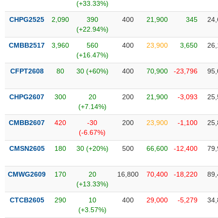
(+33.33%)
liệu
CHPG2525
2,090
390
400
21,900
345
24,
Tâm
(+22.94%)
lý
TIÊU
CMBB2517
3,960
560
400
23,900
3,650
26,
thị
DÙNG
(+16.47%)
trường
KHÔNG
THIẾT
CFPT2608
80
30 (+60%)
400
70,900
-23,796
95,
YẾU
CHPG2607
300
20
200
21,900
-3,093
25,
(+7.14%)
CMBB2607
420
-30
200
23,900
-1,100
25,
TIÊU
(-6.67%)
DÙNG
CMSN2605
180
30 (+20%)
500
66,600
-12,400
79,
THIẾT
YẾU
CMWG2609
170
20
16,800
70,400
-18,220
89,
(+13.33%)
CTCB2605
290
10
400
29,000
-5,279
34,
(+3.57%)
CHĂM