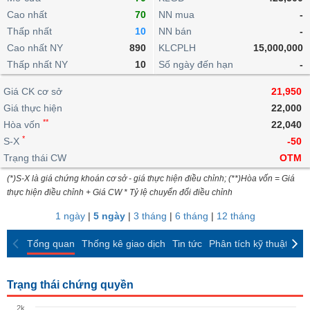
khoản
lai
dịch
lỗ
Phân
Vĩ
Cao nhất
70
NN mua
-
Thống
Định
tích
mô
BẤT
Chứng
IR
Thấp nhất
10
NN bán
-
Giao
kê
Chứng
giá
kỹ
ĐỘNG
quyền
Awards
Cao nhất NY
890
KLCPLH
15,000,000
dịch
giao
quyền
thuật
SẢN
Nước
nội
dịch
Thấp nhất NY
10
Số ngày đến hạn
-
Trái
ngoài
Tổng
bộ
Bảng
phiếu
Tin
quan
Giá CK cơ sở
21,950
giá
Đào
doanh
Tự
Niên
tức
TÀI
trực
tạo
Giá thực hiện
22,000
nghiệp
doanh
Thống
giám
CHÍNH
tuyến
**
Hòa vốn
22,040
kê
Top
Tài
*
S-X
-50
giao
Bộ
cổ
liệu
dịch
Dịch
Trạng thái CW
lọc
OTM
phiếu
cổ
HÀNG
vụ
cổ
Định
(*)S-X là giá chứng khoán cơ sở - giá thực hiện điều chỉnh; (**)Hòa vốn = Giá
đông
HÓA
Bản
phiếu
thực hiện điều chỉnh + Giá CW * Tỷ lệ chuyển đổi điều chỉnh
giá
đồ
So
ngành
1 ngày
|
5 ngày
|
3 tháng
|
6 tháng
|
12 tháng
sánh
KINH
cổ
Thống
Tổng quan
Thống kê giao dịch
Tin tức
Phân tích kỹ thuật
CK
TẾ
phiếu
kê
giao
Báo
dịch
Trạng thái chứng quyền
cáo
THẾ
phân
GIỚI
2k