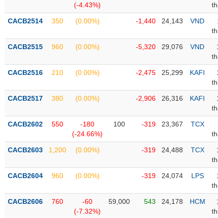
(-4.43%)
t
Trạng
CACB2514
350
(0.00%)
-1,440
24,143
VND
thái
t
NGÀNH
cổ
CACB2515
960
(0.00%)
-5,320
29,076
VND
phiếu
t
Quy
CACB2516
210
(0.00%)
-2,475
25,299
KAFI
DOANH
mô
t
NGHIỆP
thị
trường
CACB2517
380
(0.00%)
-2,906
26,316
KAFI
t
Niêm
CỔ
yết
CACB2602
550
-180
100
-319
23,367
TCX
PHIẾU
(-24.66%)
t
Niêm
yết
CACB2603
1,200
(0.00%)
-319
24,488
TCX
mới
t
PHÁI
Niêm
SINH
CACB2604
960
(0.00%)
-319
24,074
LPS
yết
t
bổ
CACB2606
760
-60
59,000
543
24,178
HCM
sung
TRÁI
(-7.32%)
t