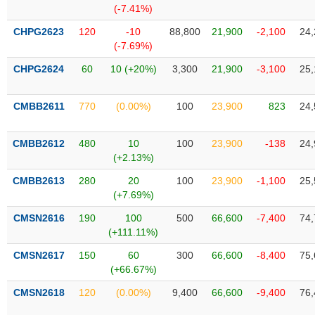
VỤ
(-7.41%)
TRUYỀN
CHPG2623
120
-10
88,800
21,900
-2,100
24,
THÔNG
(-7.69%)
CHPG2624
60
10 (+20%)
3,300
21,900
-3,100
25,
TIỆN
CMBB2611
770
(0.00%)
100
23,900
823
24,
ÍCH
CMBB2612
480
10
100
23,900
-138
24,
(+2.13%)
CMBB2613
280
20
100
23,900
-1,100
25,
BẤT
(+7.69%)
ĐỘNG
CMSN2616
190
100
500
66,600
-7,400
74,
SẢN
(+111.11%)
Mã
CMSN2617
150
60
300
66,600
-8,400
75,
chứng
(+66.67%)
khoán
(-)
CMSN2618
120
(0.00%)
9,400
66,600
-9,400
76,