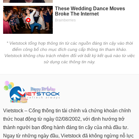
* Vietstock tổng hợp thông tin từ các nguồn đáng tin cậy vào thời
điểm công bố cho mục đích cung cấp thông tin tham khảo.
Vietstock không chịu trách nhiệm đối với bất kỳ kết quả nào từ việc
sử dụng các thông tin này.
Vietstock – Cổng thông tin tài chính và chứng khoán chính
thức hoạt động từ ngày 02/08/2002, với định hướng trở
thành người bạn đồng hành đáng tin cậy của nhà đầu tư.
Ngay từ những ngày đầu, Vietstock đã không ngừng nỗ lực