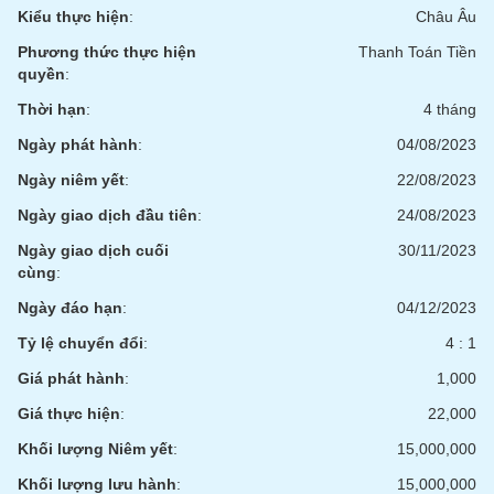
chính
Kiểu thực hiện
:
Châu Âu
Phương thức thực hiện
Thanh Toán Tiền
quyền
:
Công
Thời hạn
:
4 tháng
cụ
Ngày phát hành
:
04/08/2023
đầu
tư
Ngày niêm yết
:
22/08/2023
Ngày giao dịch đầu tiên
:
24/08/2023
Ngày giao dịch cuối
30/11/2023
cùng
:
Truyền
thông
Ngày đáo hạn
:
04/12/2023
tài
Tỷ lệ chuyển đổi
:
4 : 1
chính
Giá phát hành
:
1,000
Giá thực hiện
:
22,000
Khối lượng Niêm yết
:
15,000,000
Dữ
liệu
Khối lượng lưu hành
:
15,000,000