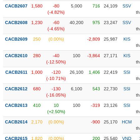
PHIẾU
Hủy
CACB2607
1,580
-80
5,000
716
24,109
SSV
niêm
(-4.82%)
t
yết
CACB2608
1,230
-60
40,200
975
23,247
SSV
Theo
CÔNG
(-4.65%)
t
dõi
CỤ
đặc
CACB2609
250
(0.00%)
-2,809
25,987
KIS
ĐẦU
biệt
t
TƯ
Không
CACB2610
280
-40
100
-3,864
27,171
KIS
được
(-12.50%)
t
ký
XUẤT
CACB2611
1,000
-120
26,100
1,406
22,419
SSI
quỹ
DỮ
(-10.71%)
t
LIỆU
Danh
CACB2612
680
-130
6,100
543
22,730
SSI
mục
(-16.05%)
t
ETF
TIN
CACB2613
410
10
100
-319
23,126
SSI
Cổ
MỚI
(+2.50%)
t
phiếu
CACB2614
chi
2,170
(0.00%)
-900
25,170
HCM
Ngành
t
tiết
(-)
CACB2615
1,820
(0.00%)
200
25,540
VND