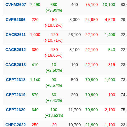
SÓC
CVHM2607
7,490
680
400
75,100
10,100
83,
SỨC
(+9.99%)
KHỎE
CVPB2606
220
-50
8,300
24,950
-4,526
29,
(-18.52%)
CACB2611
1,000
-120
26,100
22,100
1,406
22,
(-10.71%)
TÀI
CHÍNH
CACB2612
680
-130
8,100
22,100
543
22,
(-16.05%)
CACB2613
410
10
100
22,100
-319
23,
(+2.50%)
CÔNG
CFPT2618
1,140
90
500
70,900
1,900
73,
NGHỆ
(+8.57%)
THÔNG
TIN
CFPT2619
870
60
200
70,900
-100
74,
(+7.41%)
CFPT2620
640
100
11,700
70,900
-2,100
75,
(+18.52%)
DỊCH
CHPG2622
250
-20
10,700
21,900
-1,100
23,