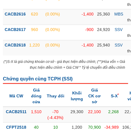
Tổng
VS-
t
quan
SECTOR
CACB2616
620
(0.00%)
-1,400
25,360
MBS
Giao
t
dịch
CACB2617
960
(0.00%)
-900
24,920
SSV
Tài
t
chính
NĂNG
CACB2618
1,220
(0.00%)
-1,400
25,940
SSV
Phân
LƯỢNG
t
tích
kỹ
(*)S-X là giá chứng khoán cơ sở - giá thực hiện điều chỉnh; (**)Hòa vốn = Giá
thuật
thực hiện điều chỉnh + Giá CW * Tỷ lệ chuyển đổi điều chỉnh
Hồ
NGUYÊN
Chứng quyền cùng TCPH (
SSI
)
sơ
VẬT
doanh
Giá
Giá
LIỆU
nghiệp
Khối
*
Mã CW
đóng
Thay đổi
CK cơ
S-X
lượng
v
cửa
sở
Tin
tức
CACB2511
1,510
-70
29,300
22,100
2,268
22,
sự
(-4.43%)
CÔNG
kiện
NGHIỆP
CFPT2518
40
10
1,200
70,900
-34,989
106,
Tài