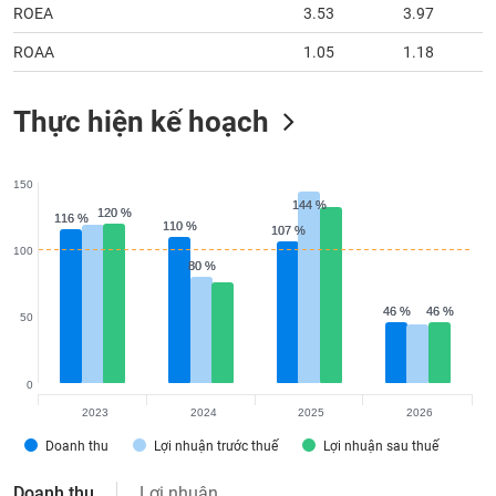
ROAA
1.05
1.18
Thực hiện kế hoạch
150
144 %
144 %
120 %
120 %
116 %
116 %
110 %
110 %
107 %
107 %
100
80 %
80 %
46 %
46 %
46 %
46 %
50
0
2023
2024
2025
2026
Doanh thu
Lợi nhuận trước thuế
Lợi nhuận sau thuế
Doanh thu
Lợi nhuận