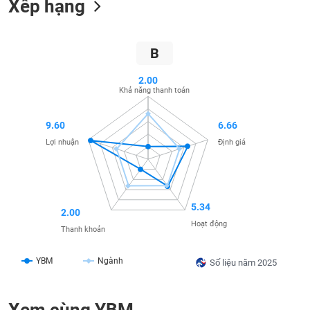
SÓC
SỨC
KHỎE
B
2.00
Khả năng thanh toán
TÀI
9.60
6.66
CHÍNH
Lợi nhuận
Định giá
CÔNG
5.34
2.00
NGHỆ
Hoạt động
THÔNG
Thanh khoản
TIN
YBM
Ngành
Số liệu năm 2025
Xem cùng YBM
DỊCH