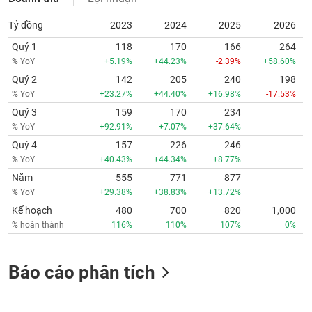
Tỷ đồng
2023
2024
2025
2026
Quý 1
118
170
166
264
% YoY
+5.19%
+44.23%
-2.39%
+58.60%
Quý 2
142
205
240
198
% YoY
+23.27%
+44.40%
+16.98%
-17.53%
Quý 3
159
170
234
% YoY
+92.91%
+7.07%
+37.64%
Quý 4
157
226
246
% YoY
+40.43%
+44.34%
+8.77%
Năm
555
771
877
% YoY
+29.38%
+38.83%
+13.72%
Kế hoạch
480
700
820
1,000
% hoàn thành
116%
110%
107%
0%
Báo cáo phân tích