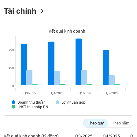
Tất cả
Cổ phiếu
Chỉ số
Chứng chỉ quỹ
Chứng q
Tài chính
Lãnh
đạo
Kết quả kinh doanh
(-)
Tất cả
Người nội bộ
Người liên quan
Cổ đông lớn
200
Tin
tức
100
(-)
0
Bài
Q3/2025
Q4/2025
Q1/2026
Q2/2026
viết
của
Doanh thu thuần
Lợi nhuận gộp
tác
LNST thu nhập DN
giả
(-)
Theo quý
Theo năm
Báo
Kết quả kinh doanh (tỷ đồng)
Q3/2025
Q4/2025
Q1
cáo