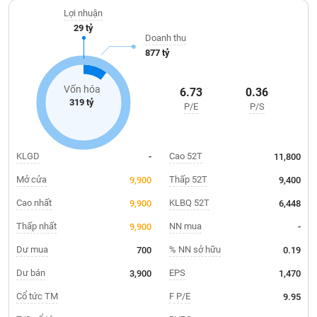
Giá
trên Sở Giao dịch Chứng khoán Thành phố Hồ Chí Minh (HOSE)
tích
Lợi nhuận
từ tháng 08/2018.
Đặt
29 tỷ
Biểu
lệnh
Doanh thu
đồ
ĐÔNG
877 tỷ
Nước
tài
DƯƠNG
ngoài
chính
Vốn hóa
6.73
0.36
Tự
319 tỷ
P/E
P/S
TÀI
doanh
CHÍNH
Ảnh
CÁ
hưởng
NHÂN
KLGD
Cao 52T
-
11,800
chỉ
số
Mở cửa
Thấp 52T
9,900
9,400
Biến
Cao nhất
KLBQ 52T
9,900
6,448
PHÂN
động
TÍCH
Thấp nhất
NN mua
9,900
-
cổ
VIETSTOCKFINANCE
phiếu
Dư mua
% NN sở hữu
700
0.19
Giao
Dư bán
EPS
3,900
1,470
dịch
Cổ tức TM
F P/E
9.95
VĨ
nội
MÔ
bộ