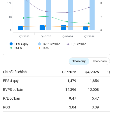
tài
chính
4
5k
0
0
Q3/2025
Q4/2025
Q1/2026
Q2/2026
EPS 4 quý
BVPS cơ bản
P/E cơ bản
ROEA
ROA
Theo quý
Theo năm
Chỉ số tài chính
Q3/2025
Q4/2025
Q1
EPS 4 quý
1,479
1,854
BVPS cơ bản
14,396
12,008
1
P/E cơ bản
9.47
5.47
ROS
3.04
3.39
ROEA
3.53
3.97