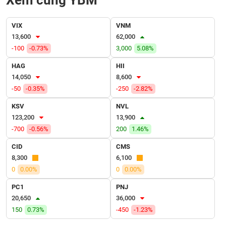
VỤ
TRUYỀN
VIX
VNM
THÔNG
13,600
62,000
-100
-0.73%
3,000
5.08%
HAG
HII
14,050
8,600
TIỆN
-50
-0.35%
-250
-2.82%
ÍCH
KSV
NVL
123,200
13,900
-700
-0.56%
200
1.46%
CID
CMS
BẤT
ĐỘNG
8,300
6,100
SẢN
0
0.00%
0
0.00%
PC1
PNJ
Mã
20,650
36,000
chứng
150
0.73%
-450
-1.23%
khoán
(-)