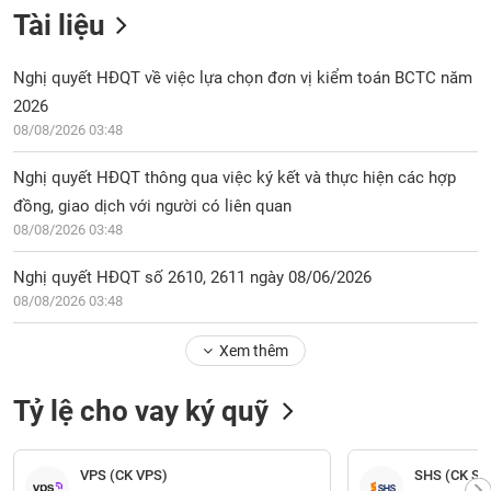
Tài liệu
Nghị quyết HĐQT về việc lựa chọn đơn vị kiểm toán BCTC năm
2026
08/08/2026 03:48
Nghị quyết HĐQT thông qua việc ký kết và thực hiện các hợp
đồng, giao dịch với người có liên quan
08/08/2026 03:48
Nghị quyết HĐQT số 2610, 2611 ngày 08/06/2026
08/08/2026 03:48
Xem thêm
Tỷ lệ cho vay ký quỹ
VPS (CK VPS)
SHS (CK Sài
0
0
31/07/2023
50
0