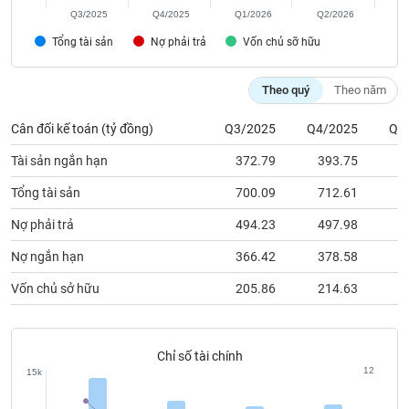
chính
Tổng tài sản
Nợ phải trả
Vốn chủ sỡ hữu
Theo quý
Theo năm
Công
cụ
Cân đối kế toán (tỷ đồng)
Q3/2025
Q4/2025
Q1
đầu
Tài sản ngắn hạn
372.79
393.75
4
tư
Tổng tài sản
700.09
712.61
7
Nợ phải trả
494.23
497.98
4
Truyền
Nợ ngắn hạn
366.42
378.58
3
thông
tài
Vốn chủ sở hữu
205.86
214.63
3
chính
Chỉ số tài chính
12
15k
Dữ
liệu
8
10k