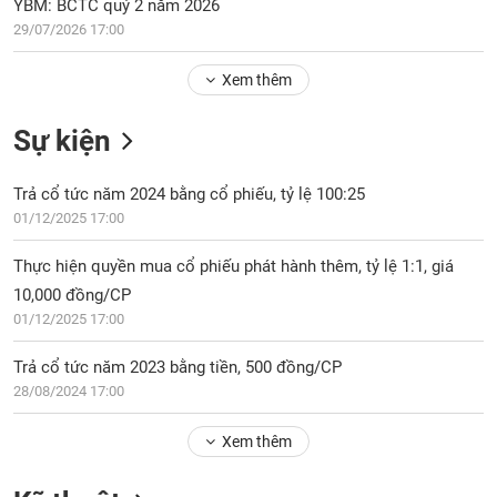
Tổng
29/07/2026 17:00
VS-
quan
SECTOR
Xem thêm
Giao
dịch
Sự kiện
Tài
chính
NĂNG
Trả cổ tức năm 2024 bằng cổ phiếu, tỷ lệ 100:25
Phân
LƯỢNG
01/12/2025 17:00
tích
kỹ
Thực hiện quyền mua cổ phiếu phát hành thêm, tỷ lệ 1:1, giá
thuật
10,000 đồng/CP
Hồ
NGUYÊN
01/12/2025 17:00
sơ
VẬT
doanh
LIỆU
Trả cổ tức năm 2023 bằng tiền, 500 đồng/CP
nghiệp
28/08/2024 17:00
Tin
tức
Xem thêm
sự
CÔNG
kiện
Kỹ thuật
NGHIỆP
Tài