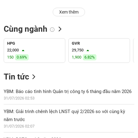
PHIẾU
Hủy
Xem thêm
niêm
yết
Cùng ngành
Theo
CÔNG
dõi
CỤ
đặc
HPG
GVR
ĐẦU
biệt
22,000
29,750
TƯ
150
0.69%
1,900
6.82%
Không
được
ký
Tin tức
XUẤT
quỹ
DỮ
LIỆU
Danh
YBM: Báo cáo tình hình Quản trị công ty 6 tháng đầu năm 2026
mục
31/07/2026 02:53
ETF
TIN
YBM: Giải trình chênh lệch LNST quý 2/2026 so với cùng kỳ
Cổ
MỚI
năm trước
phiếu
31/07/2026 02:07
chi
Ngành
tiết
(-)
YBM: BCTC quý 2 năm 2026