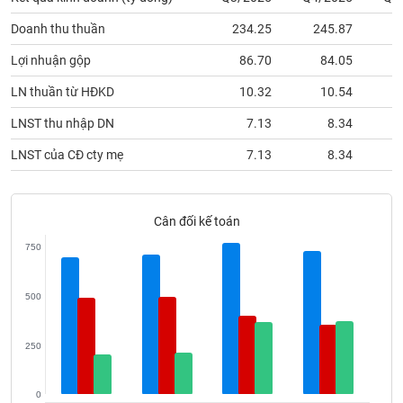
phân
Doanh thu thuần
234.25
245.87
2
tích
(-)
Lợi nhuận gộp
86.70
84.05
LN thuần từ HĐKD
10.32
10.54
Thuật
LNST thu nhập DN
7.13
8.34
ngữ
(-)
LNST của CĐ cty mẹ
7.13
8.34
Dịch
vụ
Cân đối kế toán
(-)
750
Đào
500
tạo
250
Sách
0
tài
Q3/2025
Q4/2025
Q1/2026
Q2/2026