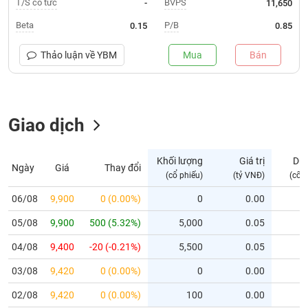
T/S cổ tức
BVPS
-
11,650
Trạng
Beta
P/B
0.15
0.85
thái
NGÀNH
cổ
Thảo luận về
YBM
Mua
Bán
phiếu
Quy
Giao dịch
DOANH
mô
NGHIỆP
thị
trường
Khối lượng
Giá trị
Dư
Ngày
Giá
Thay đổi
Niêm
(cổ phiếu)
(tỷ VNĐ)
(cổ 
CỔ
yết
PHIẾU
06/08
9,900
0 (0.00%)
0
0.00
Niêm
05/08
yết
9,900
500 (5.32%)
5,000
0.05
mới
PHÁI
04/08
9,400
-20 (-0.21%)
5,500
0.05
Niêm
SINH
03/08
9,420
0 (0.00%)
0
0.00
yết
bổ
02/08
9,420
0 (0.00%)
100
0.00
sung
TRÁI