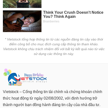
tài
chính
* Vietstock tổng hợp thông tin từ các nguồn đáng tin cậy vào thời
điểm công bố cho mục đích cung cấp thông tin tham khảo.
Vietstock không chịu trách nhiệm đối với bất kỳ kết quả nào từ việc
sử dụng các thông tin này.
Vietstock – Cổng thông tin tài chính và chứng khoán chính
thức hoạt động từ ngày 02/08/2002, với định hướng trở
thành người bạn đồng hành đáng tin cậy của nhà đầu tư.