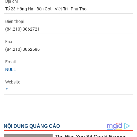
Địa chỉ
phân
tích
Tổ 23 Hồng Hà - Bến Gót - Việt Trì - Phú Thọ
(-)
Điện thoại
(84.210) 3862721
Thuật
ngữ
(-)
Fax
(84.210) 3862686
Dịch
Email
vụ
NULL
(-)
Website
#
Đào
tạo
Sách
tài