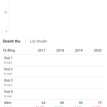
SÓC
SỨC
KHỎE
50
0
TÀI
CHÍNH
Doanh thu
Lợi nhuận
Tỷ đồng
2017
2018
2019
2020
Quý 1
% YoY
CÔNG
Quý 2
NGHỆ
% YoY
THÔNG
TIN
Quý 3
% YoY
Quý 4
% YoY
Năm
64
88
90
75
DỊCH