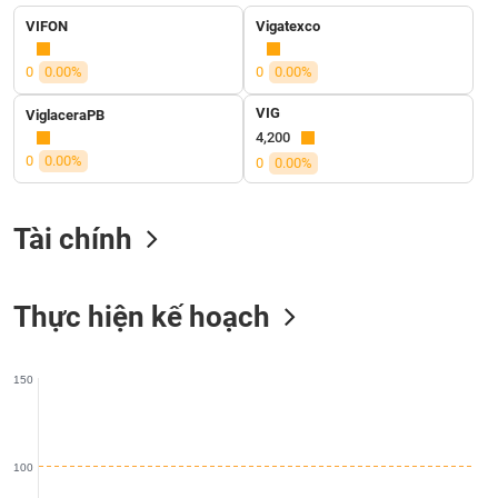
liệu
VIFON
Vigatexco
Tâm
0
0.00%
0
0.00%
lý
TIÊU
thị
VIG
DÙNG
ViglaceraPB
trường
4,200
KHÔNG
0
0.00%
THIẾT
0
0.00%
YẾU
Tài chính
TIÊU
Thực hiện kế hoạch
DÙNG
THIẾT
YẾU
150
100
CHĂM