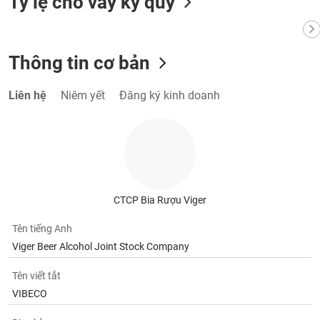
Tỷ lệ cho vay ký quỹ
Tất cả
Cổ phiếu
Chỉ số
Chứng chỉ quỹ
Chứng q
Lãnh
đạo
Thông tin cơ bản
(-)
Tất cả
Người nội bộ
Người liên quan
Cổ đông lớn
Liên hệ
Niêm yết
Đăng ký kinh doanh
Tin
tức
(-)
Bài
CTCP Bia Rượu Viger
viết
của
Tên tiếng Anh
tác
Viger Beer Alcohol Joint Stock Company
giả
(-)
Tên viết tắt
VIBECO
Báo
cáo