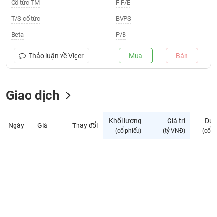
Giá
Cổ tức TM
F P/E
tích
Đặt
T/S cổ tức
BVPS
Biểu
lệnh
đồ
ĐÔNG
Beta
P/B
Nước
tài
DƯƠNG
ngoài
chính
Thảo luận về
Viger
Mua
Bán
Tự
TÀI
doanh
CHÍNH
Giao dịch
Ảnh
CÁ
hưởng
NHÂN
chỉ
Khối lượng
Giá trị
Dư 
số
Ngày
Giá
Thay đổi
(cổ phiếu)
(tỷ VNĐ)
(cổ p
Biến
PHÂN
động
TÍCH
cổ
VIETSTOCKFINANCE
phiếu
Giao
dịch
VĨ
nội
MÔ
bộ