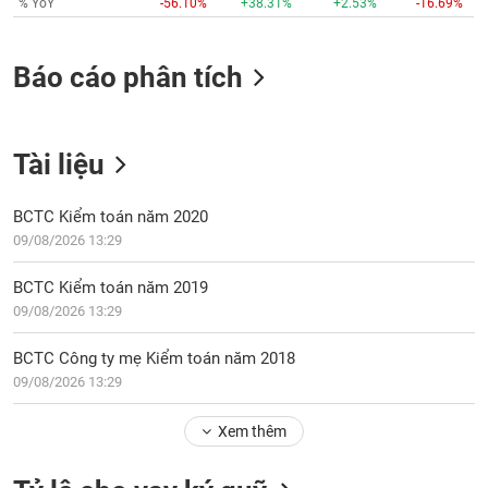
% YoY
-56.10%
+38.31%
+2.53%
-16.69%
VỤ
TRUYỀN
THÔNG
Báo cáo phân tích
Tài liệu
TIỆN
ÍCH
BCTC Kiểm toán năm 2020
09/08/2026 13:29
BCTC Kiểm toán năm 2019
BẤT
09/08/2026 13:29
ĐỘNG
SẢN
BCTC Công ty mẹ Kiểm toán năm 2018
09/08/2026 13:29
Mã
chứng
Xem thêm
khoán
(-)