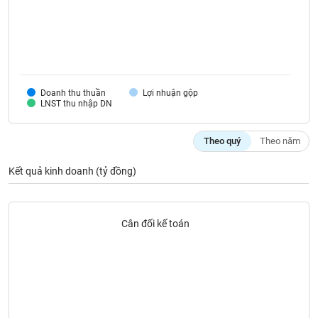
SÓC
SỨC
KHỎE
Doanh thu thuần
Lợi nhuận gộp
LNST thu nhập DN
TÀI
CHÍNH
Theo quý
Theo năm
Kết quả kinh doanh (tỷ đồng)
CÔNG
NGHỆ
THÔNG
Cân đối kế toán
TIN
DỊCH