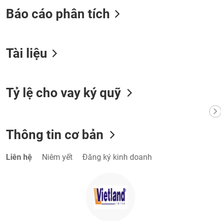
chính
Báo cáo phân tích
Công
Tài liệu
cụ
đầu
tư
Tỷ lệ cho vay ký quỹ
Truyền
Thông tin cơ bản
thông
tài
chính
Liên hệ
Niêm yết
Đăng ký kinh doanh
Dữ
liệu