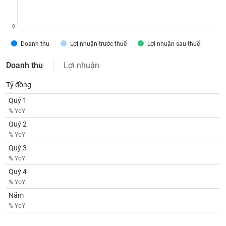
phân
tích
(-)
0
Doanh thu
Lợi nhuận trước thuế
Lợi nhuận sau thuế
Thuật
ngữ
Doanh thu
Lợi nhuận
(-)
Tỷ đồng
Dịch
Quý 1
vụ
% YoY
(-)
Quý 2
% YoY
Quý 3
Đào
tạo
% YoY
Quý 4
% YoY
Năm
% YoY
Sách
tài