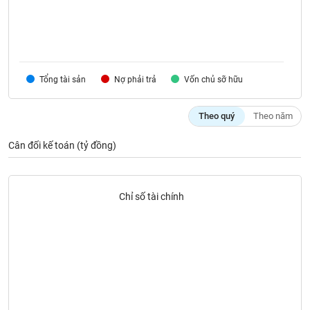
VỤ
TRUYỀN
THÔNG
Tổng tài sản
Nợ phải trả
Vốn chủ sỡ hữu
TIỆN
Theo quý
Theo năm
ÍCH
Cân đối kế toán (tỷ đồng)
BẤT
Chỉ số tài chính
ĐỘNG
SẢN
Mã
chứng
khoán
(-)