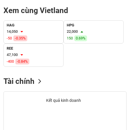
liệu
Xem cùng Vietland
Tâm
lý
TIÊU
HAG
HPG
thị
DÙNG
14,050
22,000
trường
KHÔNG
-50
-0.35%
150
0.69%
THIẾT
REE
YẾU
47,100
-400
-0.84%
TIÊU
Tài chính
DÙNG
THIẾT
YẾU
Kết quả kinh doanh
CHĂM