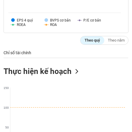
Tất cả
Cổ phiếu
Chỉ số
Chứng chỉ quỹ
Chứng q
Lãnh
EPS 4 quý
BVPS cơ bản
P/E cơ bản
đạo
ROEA
ROA
(-)
Tất cả
Người nội bộ
Người liên quan
Cổ đông lớn
Theo quý
Theo năm
Chỉ số tài chính
Tin
tức
(-)
Thực hiện kế hoạch
Bài
viết
150
của
tác
giả
(-)
100
Báo
50
cáo