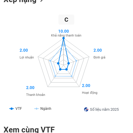
liệu
Tâm
C
lý
TIÊU
thị
DÙNG
10.00
trường
Khả năng thanh toán
KHÔNG
THIẾT
YẾU
2.00
2.00
Lợi nhuận
Định giá
TIÊU
2.00
DÙNG
2.00
THIẾT
Hoạt động
Thanh khoản
YẾU
VTF
Ngành
Số liệu năm 2025
Xem cùng VTF
CHĂM