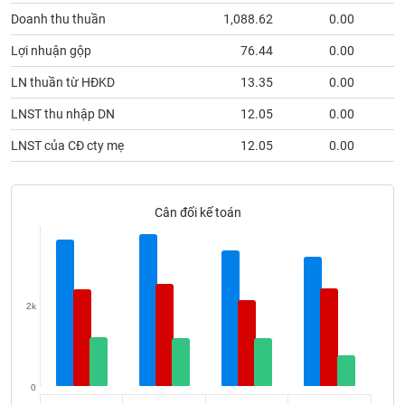
Tất cả
Cổ phiếu
Chỉ số
Chứng chỉ quỹ
Chứng q
Doanh thu thuần
1,088.62
0.00
6
Lợi nhuận gộp
76.44
0.00
Lãnh
đạo
(-)
LN thuần từ HĐKD
13.35
0.00
LNST thu nhập DN
12.05
0.00
Tất cả
Người nội bộ
Người liên quan
Cổ đông lớn
LNST của CĐ cty mẹ
12.05
0.00
Tin
tức
(-)
Cân đối kế toán
Bài
viết
của
tác
2k
giả
(-)
Báo
0
cáo