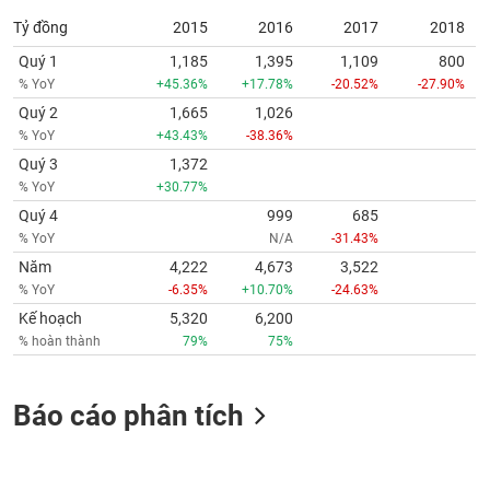
Tỷ đồng
2015
2016
2017
2018
Quý 1
1,185
1,395
1,109
800
% YoY
+45.36%
+17.78%
-20.52%
-27.90%
Quý 2
1,665
1,026
% YoY
+43.43%
-38.36%
Quý 3
1,372
% YoY
+30.77%
Quý 4
999
685
% YoY
N/A
-31.43%
Năm
4,222
4,673
3,522
% YoY
-6.35%
+10.70%
-24.63%
Kế hoạch
5,320
6,200
% hoàn thành
79%
75%
Báo cáo phân tích