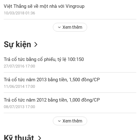
PHIẾU
Hủy
Việt Thắng sẽ về một nhà với Vingroup
niêm
10/03/2018 01:36
yết
Theo
Xem thêm
CÔNG
dõi
CỤ
đặc
ĐẦU
Sự kiện
biệt
TƯ
Không
Trả cổ tức bằng cổ phiếu, tỷ lệ 100:150
được
27/07/2016 17:00
ký
XUẤT
quỹ
DỮ
Trả cổ tức năm 2013 bằng tiền, 1,500 đồng/CP
LIỆU
Danh
11/06/2014 17:00
mục
ETF
Trả cổ tức năm 2012 bằng tiền, 1,000 đồng/CP
TIN
08/07/2013 17:00
Cổ
MỚI
phiếu
Xem thêm
chi
Ngành
tiết
(-)
Kỹ thuật