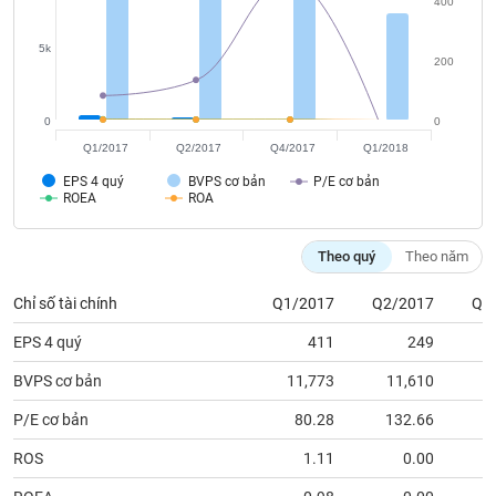
chính
400
5k
200
Công
0
0
cụ
Q1/2017
Q2/2017
Q4/2017
Q1/2018
đầu
tư
EPS 4 quý
BVPS cơ bản
P/E cơ bản
ROEA
ROA
Theo quý
Theo năm
Truyền
Chỉ số tài chính
Q1/2017
Q2/2017
Q4
thông
tài
EPS 4 quý
411
249
chính
BVPS cơ bản
11,773
11,610
1
P/E cơ bản
80.28
132.66
4
Dữ
ROS
1.11
0.00
liệu