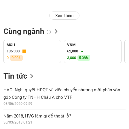
Trạng
Xem thêm
thái
NGÀNH
cổ
phiếu
Cùng ngành
Quy
DOANH
mô
MCH
VNM
NGHIỆP
thị
136,900
62,000
trường
0
0.00%
3,000
5.08%
Niêm
CỔ
yết
Tin tức
PHIẾU
Niêm
yết
HVG: Nghị quyết HĐQT về việc chuyển nhượng một phần vốn
mới
góp Công ty TNHH Châu Á cho VTF
PHÁI
Niêm
SINH
08/06/2020 09:59
yết
bổ
Năm 2018, HVG làm gì để thoát lỗ?
sung
30/03/2018 01:21
TRÁI