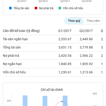
Q1/2017
Q2/2017
Q4/2017
Q1/2018
phân
tích
Tổng tài sản
Nợ phải trả
Vốn chủ sỡ hữu
(-)
Theo quý
Theo năm
Thuật
ngữ
Cân đối kế toán (tỷ đồng)
Q1/2017
Q2/2017
Q4
(-)
Tài sản ngắn hạn
2,333.67
2,449.86
2,1
Dịch
Tổng tài sản
3,651.15
3,779.88
3,3
vụ
(-)
Nợ phải trả
2,420.54
2,566.22
2,1
Nợ ngắn hạn
1,840.85
1,905.92
1,8
Đào
Vốn chủ sở hữu
1,230.61
1,213.66
1,2
tạo
Chỉ số tài chính
600
Sách
10k
tài