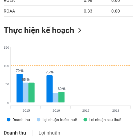
ROEA
0.98
0.00
tài
chính
ROAA
0.33
0.00
Thực hiện kế hoạch
150
100
79 %
79 %
75 %
75 %
55 %
55 %
50
30 %
30 %
0
2015
2016
2017
2018
Doanh thu
Lợi nhuận trước thuế
Lợi nhuận sau thuế
Doanh thu
Lợi nhuận