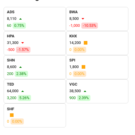
SÓC
SỨC
ADS
BWA
KHỎE
8,110
8,500
60
0.75%
-1,000
-10.53%
HPA
KHX
31,300
14,200
TÀI
-500
-1.57%
0
0.00%
CHÍNH
SHN
SPI
8,600
1,800
200
2.38%
0
0.00%
CÔNG
TED
VGC
NGHỆ
64,000
38,500
THÔNG
3,200
5.26%
900
2.39%
TIN
SHF
0
0.00%
DỊCH