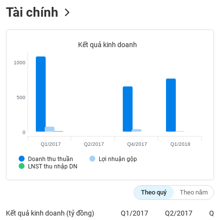
VỤ
Tài chính
TRUYỀN
THÔNG
Kết quả kinh doanh
1000
TIỆN
ÍCH
500
BẤT
0
ĐỘNG
Q1/2017
Q2/2017
Q4/2017
Q1/2018
SẢN
Doanh thu thuần
Lợi nhuận gộp
LNST thu nhập DN
Mã
chứng
Theo quý
Theo năm
khoán
(-)
Kết quả kinh doanh (tỷ đồng)
Q1/2017
Q2/2017
Q4